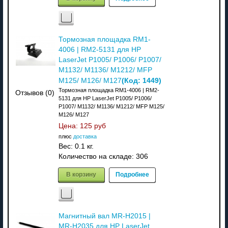
Тормозная площадка RM1-
4006 | RM2-5131 для HP
LaserJet P1005/ P1006/ P1007/
M1132/ M1136/ M1212/ MFP
(Код:
1449
)
M125/ M126/ M127
Тормозная площадка RM1-4006 | RM2-
Отзывов (0)
5131 для HP LaserJet P1005/ P1006/
P1007/ M1132/ M1136/ M1212/ MFP M125/
M126/ M127
Цена:
125 руб
плюс
доставка
Вес:
0.1 кг.
Количество на складе:
306
В корзину
Подробнее
Магнитный вал MR-H2015 |
MR-H2035 для HP LaserJet