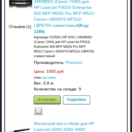
3482B002 (Canon 724H) для
HP LaserJet P3015/ Enterprise
500 MFP M525/ Pro MFP M521/
Canon i-SENSYS MF512/
(Код:
LBP6750 совместимый
Отзывов (1)
1289
)
Картридж CE255X (HP 55X) | 3482B002
(Canon 724H) для HP LaserJet P3015/
Enterprise 500 MFP M525/ Pro MFP
M521/ Canon i-SENSYS MF512/ LBP6750
совместимый
Производитель:
Premium
Цена:
1000 руб
плюс
доставка
Вес:
0.8 кг.
Количество на складе:
9
В корзину
Подробнее
Магнитный вал в сборе для HP
LaserJet 4200/ 4250/ 4300/