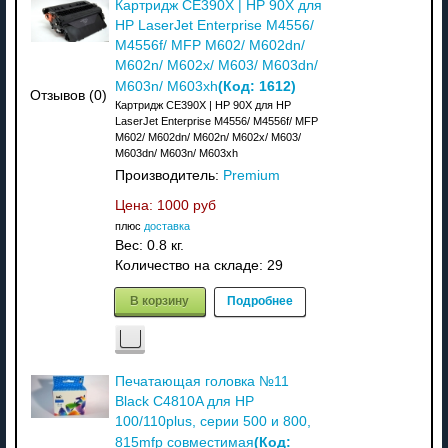
Картридж CE390X | HP 90X для
HP LaserJet Enterprise M4556/
M4556f/ MFP M602/ M602dn/
M602n/ M602x/ M603/ M603dn/
(Код:
1612
)
M603n/ M603xh
Отзывов (0)
Картридж CE390X | HP 90X для HP
LaserJet Enterprise M4556/ M4556f/ MFP
M602/ M602dn/ M602n/ M602x/ M603/
M603dn/ M603n/ M603xh
Производитель:
Premium
Цена:
1000 руб
плюс
доставка
Вес:
0.8 кг.
Количество на складе:
29
В корзину
Подробнее
Печатающая головка №11
Black C4810A для HP
100/110plus, серии 500 и 800,
(Код:
815mfp совместимая