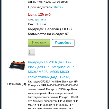
арт.ELP-WB-H1200-10) 10 шт/уп.
Производитель:
Китай
Цена:
125 руб
плюс
доставка
Вес:
0.05 кг.
Картридж: Барабан ( OPC )
Количество на складе:
87
В корзину
Подробнее
Картридж CF281A (№ 81A)
Black для HP Enterprise MFP
M604/ M605/ M606/ M630
(Код:
12573
)
совместимый
Картридж CF281A (№ 81A) Black для HP
Отзывов (0)
Enterprise MFP M604/ M605/ M606/ M630
совместимый Ресурс - 10500 стр. Цвет
тонера черный. Цвет тонера черный.
Картридж совместимый. Ресурс - 10500
стр.Линейки аппаратов: HP M604dn / HP
M604n / HP M605dn / HP M605n / HP
M605x / HP M606dn / HP M606x / HP