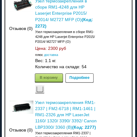
Узел термозакрепления в
сборе RM1-4248 для HP
Laserjet Enterprise P2015/
(Код:
P2014/ M2727 MFP (О)
2272
)
Отзывов (0)
Узел термозакрепления в сборе RM1-
4248 для HP Laserjet Enterprise P2015/
P2014/ M2727 MFP (О)
Цена:
2300 руб
плюс
доставка
Вес:
1.1 кг.
Количество на складе:
54
В корзину
Подробнее
Узел термозакрепления RM1-
2337 | FM2-6718 | RM1-1461 |
RM1-2326 для HP LaserJet
1160/ 1320/ 3390/ 3392/ Canon
(Код:
2277
)
LBP3300/ 3360 (В)
Отзывов (0)
Узел термозакрепления RM1-2337 |