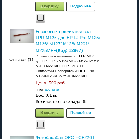
В корзину
Подробнее
Резиновый прижимной вал
LPR-M125 для HP LJ Pro M125/
M126/ M127/ M128/ M201/
(Код:
12867
)
M225MFP
Резиновый прижимной вал LPR-M125
Отзывов (1)
для HP LJ Pro M125/ M126/ M127/ M128/
M201/ M225MFP LPR-1213-000.
Совместим с аппаратами: НР LJ Pro
M125/M126/M127/M201/M225MFP
Цена:
500 руб
плюс
доставка
Вес:
0.1 кг.
Количество на складе:
68
В корзину
Подробнее
Фотобарабан OPC-HCF226 |