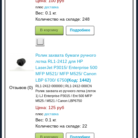
Цена:
100 руб
плюс
доставка
Вес:
0.1 кг.
Количество на складе:
248
В корзину
Подробнее
Ролик захвата бумаги ручного
лотка RL1-2412 для HP
LaserJet P3015/ Enterprise 500
MFP M521/ MFP M525/ Canon
(Код:
1442
)
LBP 6700/ 6750
RL1-2412-000000 | RL1-2412-000CN
Отзывов (0)
Ролик захвата из ручного лотка (лоток
1) LJ Enterprise P3015 / Ent 500 MFP
M525 / M521 / Canon LBP6750
Цена:
125 руб
плюс
доставка
Вес:
0.1 кг.
Количество на складе:
22
В корзину
Подробнее