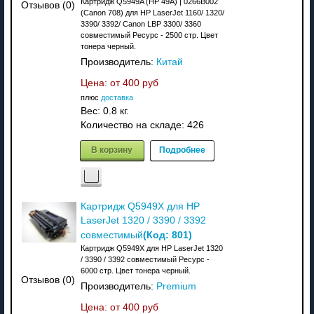
Картридж Q5949A (HP 49A) | 0266B002
Отзывов (0)
(Canon 708) для HP LaserJet 1160/ 1320/
3390/ 3392/ Canon LBP 3300/ 3360
совместимый Ресурс - 2500 стр. Цвет
тонера черный.
Производитель:
Китай
Цена: от
400 руб
плюс
доставка
Вес:
0.8 кг.
Количество на складе:
426
В корзину
Подробнее
Картридж Q5949X для HP
LaserJet 1320 / 3390 / 3392
(Код:
801
)
совместимый
Картридж Q5949X для HP LaserJet 1320
/ 3390 / 3392 совместимый Ресурс -
6000 стр. Цвет тонера черный.
Отзывов (0)
Производитель:
Premium
Цена: от
400 руб