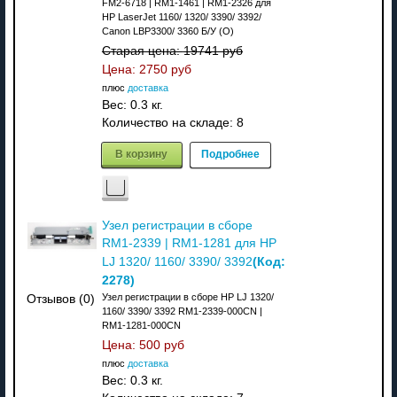
FM2-6718 | RM1-1461 | RM1-2326 для
HP LaserJet 1160/ 1320/ 3390/ 3392/
Canon LBP3300/ 3360 Б/У (О)
Старая цена:
19741 руб
Цена:
2750 руб
плюс
доставка
Вес:
0.3 кг.
Количество на складе:
8
В корзину
Подробнее
Узел регистрации в сборе
RM1-2339 | RM1-1281 для HP
(Код:
LJ 1320/ 1160/ 3390/ 3392
2278
)
Узел регистрации в сборе HP LJ 1320/
Отзывов (0)
1160/ 3390/ 3392 RM1-2339-000CN |
RM1-1281-000CN
Цена:
500 руб
плюс
доставка
Вес:
0.3 кг.