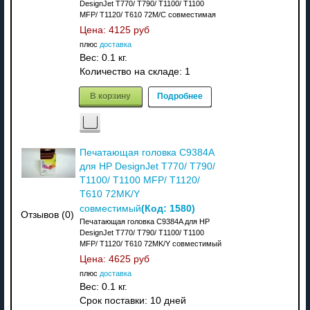
DesignJet T770/ T790/ T1100/ T1100
MFP/ T1120/ T610 72M/C совместимая
Цена:
4125 руб
плюс
доставка
Вес:
0.1 кг.
Количество на складе:
1
В корзину
Подробнее
Печатающая головка C9384A
для HP DesignJet T770/ T790/
T1100/ T1100 MFP/ T1120/
T610 72MK/Y
(Код:
1580
)
совместимый
Отзывов (0)
Печатающая головка C9384A для HP
DesignJet T770/ T790/ T1100/ T1100
MFP/ T1120/ T610 72MK/Y совместимый
Цена:
4625 руб
плюс
доставка
Вес:
0.1 кг.
Срок поставки:
10 дней