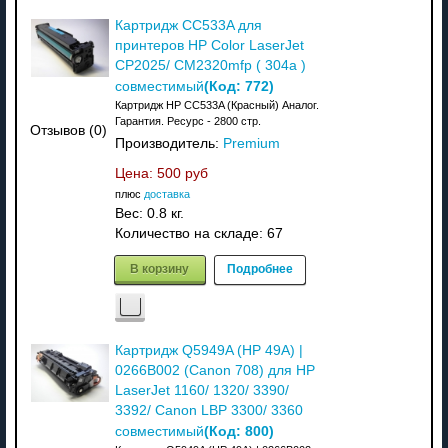
Картридж CC533A для
принтеров HP Color LaserJet
CP2025/ CM2320mfp ( 304a )
(Код:
772
)
совместимый
Картридж HP CC533A (Красный) Аналог.
Гарантия. Ресурс - 2800 стр.
Отзывов (0)
Производитель:
Premium
Цена:
500 руб
плюс
доставка
Вес:
0.8 кг.
Количество на складе:
67
В корзину
Подробнее
Картридж Q5949A (HP 49A) |
0266B002 (Canon 708) для HP
LaserJet 1160/ 1320/ 3390/
3392/ Canon LBP 3300/ 3360
(Код:
800
)
совместимый