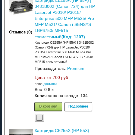
Картридж CE255A (HP 55A) |
3481B002 (Canon 724) для HP
LaserJet P3010/ P3015/
Enterprise 500 MFP M525/ Pro
MFP M521/ Canon i-SENSYS
LBP6750/ MF515
Отзывов (0)
(Код:
1207
)
совместимый
Картридж CE255A (HP 55A) | 3481B002
(Canon 724) для HP LaserJet P3010/
P3015/ Enterprise 500 MFP M525/ Pro
MFP M521/ Canon i-SENSYS LBP6750/
MF515 совместимый
Производитель:
Premium
Цена: от
700 руб
плюс
доставка
Вес:
0.8 кг.
Количество на складе:
134
В корзину
Подробнее
Картридж CE255X (HP 55X) |