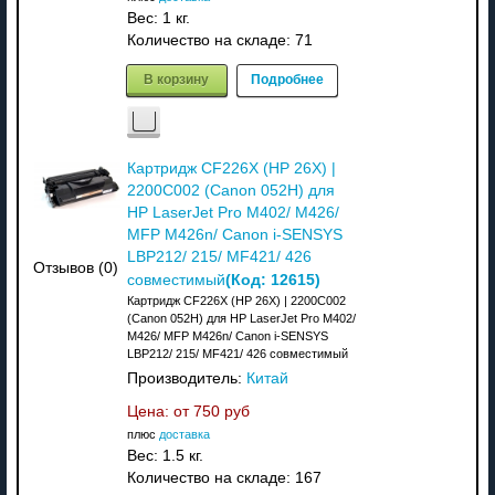
Вес:
1 кг.
Количество на складе:
71
В корзину
Подробнее
Картридж CF226X (HP 26X) |
2200C002 (Canon 052H) для
HP LaserJet Pro M402/ M426/
MFP M426n/ Canon i-SENSYS
LBP212/ 215/ MF421/ 426
Отзывов (0)
(Код:
12615
)
совместимый
Картридж CF226X (HP 26X) | 2200C002
(Canon 052H) для HP LaserJet Pro M402/
M426/ MFP M426n/ Canon i-SENSYS
LBP212/ 215/ MF421/ 426 совместимый
Производитель:
Китай
Цена: от
750 руб
плюс
доставка
Вес:
1.5 кг.
Количество на складе:
167