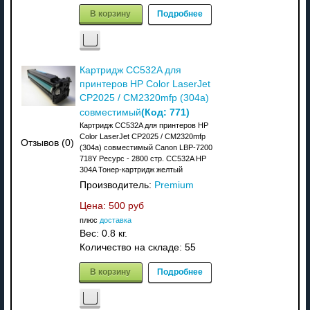
В корзину
Подробнее
Картридж CC532A для
принтеров HP Color LaserJet
CP2025 / CM2320mfp (304a)
(Код:
771
)
совместимый
Картридж CC532A для принтеров HP
Color LaserJet CP2025 / CM2320mfp
Отзывов (0)
(304a) совместимый Canon LBP-7200
718Y Ресурс - 2800 стр. CC532A HP
304A Тонер-картридж желтый
Производитель:
Premium
Цена:
500 руб
плюс
доставка
Вес:
0.8 кг.
Количество на складе:
55
В корзину
Подробнее