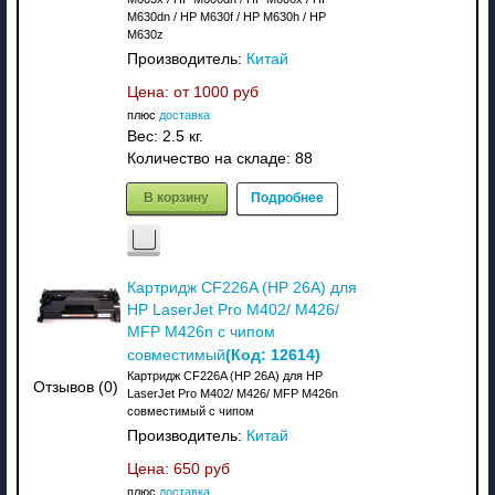
M630dn / HP M630f / HP M630h / HP
M630z
Производитель:
Китай
Цена: от
1000 руб
плюс
доставка
Вес:
2.5 кг.
Количество на складе:
88
В корзину
Подробнее
Картридж CF226A (HP 26A) для
HP LaserJet Pro M402/ M426/
MFP M426n с чипом
(Код:
12614
)
совместимый
Картридж CF226A (HP 26A) для HP
Отзывов (0)
LaserJet Pro M402/ M426/ MFP M426n
совместимый с чипом
Производитель:
Китай
Цена:
650 руб
плюс
доставка