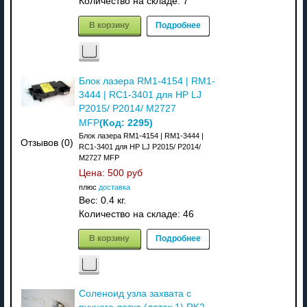
Количество на складе:
7
В корзину
Подробнее
Блок лазера RM1-4154 | RM1-
3444 | RC1-3401 для HP LJ
P2015/ P2014/ M2727
(Код:
2295
)
MFP
Блок лазера RM1-4154 | RM1-3444 |
Отзывов (0)
RC1-3401 для HP LJ P2015/ P2014/
M2727 MFP
Цена:
500 руб
плюс
доставка
Вес:
0.4 кг.
Количество на складе:
46
В корзину
Подробнее
Соленоид узла захвата с