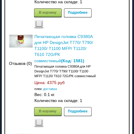
Количество на складе:
1
В корзину
Подробнее
Печатающая головка C9380A
для HP DesignJet T770/ T790/
T1100/ T1100 MFP/ T1120/
T610 72G/PK
(Код:
1581
)
совместимый
Отзывов (0)
Печатающая головка C9380A для HP
DesignJet T770/ T790/ T1100/ T1100
MFP/ T1120/ T610 72G/PK совместимый
Цена:
4375 руб
плюс
доставка
Вес:
0.1 кг.
Количество на складе:
1
В корзину
Подробнее