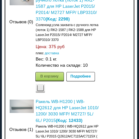
ручного лотка (лоток 1) RK2-
1587 для HP LaserJet P2015/
P2014/ M2727 MFP/ LBP3310/
(Код:
2298
)
3370
Отзывов (0)
Соленоид узла захвата с ручного лотка
(лоток 1) RK2-1587 | RK2-1588 для HP
LaserJet P2015/ P2014/ M2727 MFP/
LBP3310/ 3370
Цена:
375 руб
плюс
доставка
Вес:
0.1 кг.
Количество на складе:
10
В корзину
Подробнее
Ракель WB-H1200 | WB-
HQ2612 для HP LaserJet 1010/
1200/ 3030 MFP/ M2727/ 5L/
(Код:
12433
)
6L/ P2015
Ракель WB-H1200 | WB-HQ2612 для HP
Отзывов (1)
LaserJet 1010/ 1200/ 3030 MFP/ M2727/
5L/ 6L/ P2015 Q2612A/C7115A/C7115X (