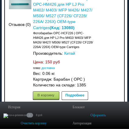
OPC-HM426 для HP LJ Pro
M402/ M403/ MFP M426/ M427/
M506/ M527 (CF226/ CF228/
226A/ 226X) OEM-type
Отзывов (0)
(Код:
13080
)
Cartriges
Фотобарабан OPC-HCF226 | OPC-
HM426 для HP LJ Pro M402/ M403/ MFP
M426/ M427/ M506/ M527 (CF226/ CF228/
226A/ 226X) OEM-type Cartriges
Производитель:
Китай
Цена:
150 руб
плюс
доставка
Вес:
0.06 кг.
Картридж: Барабан ( OPC )
Количество на складе:
1385
В корзину
Подробнее
История
Блокнот
Оформить
0
0 руб
Картридж CE313A/ CF353A/
Очистить корзину
Авторизация
729 для HP LaserJet PRO