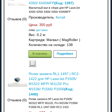
(Код:
1397
)
4350/ 4345MFP
Магнитный вал в сборе для HP LaserJet
4200/ 4250/ 4300/ 4350/ 4345MFP
Производитель:
Китай
Отзывов (0)
Цена:
350 руб
плюс
доставка
Вес:
0.2 кг.
Картридж: Магвал ( MagRoller )
Количество на складе:
138
В корзину
Подробнее
Ролик захвата RL1-1497 | RC2-
1422 для HP LaserJet P1505/
M1522 MFP/ M1120/ Pro
(Код:
M1536/ P1566/ P1606
1440
)
Ролик захвата HP LaserJet P1505/
Отзывов (0)
M1522 MFP/ M1120, Pro M1536/ P1566/
P1606 RL1-1497-000/ RC2-1422