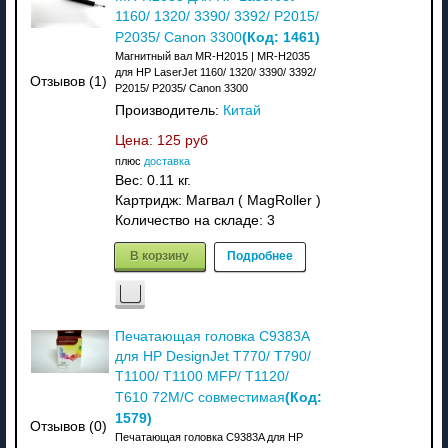
1160/ 1320/ 3390/ 3392/ P2015/
(Код:
1461
)
P2035/ Canon 3300
Магнитный вал MR-H2015 | MR-H2035
для HP LaserJet 1160/ 1320/ 3390/ 3392/
Отзывов (1)
P2015/ P2035/ Canon 3300
Производитель:
Китай
Цена:
125 руб
плюс
доставка
Вес:
0.11 кг.
Картридж: Магвал ( MagRoller )
Количество на складе:
3
В корзину
Подробнее
Печатающая головка C9383A
для HP DesignJet T770/ T790/
T1100/ T1100 MFP/ T1120/
(Код:
T610 72M/C совместимая
1579
)
Отзывов (0)
Печатающая головка C9383A для HP