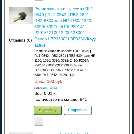
Ролик захвата из кассеты RL1-
0540 | RL1-0542 | RB2-2891 |
RB2-6304 для HP 1160/ 1320/
3390/ 3392/ 2410/ P2014/
P2015/ 2100/ 2200/ 2300/
(Код:
Canon LBP3300/ LBP3360
Отзывов (0)
1166
)
Ролик захвата из кассеты RL1-0540 |
RL1-0542 | RB2-2891 | RB2-6304 для HP
1160/ 1320/ 3390/ 3392/ 2410/ P2014/
P2015/ 2100/ 2200/ 2300/ Canon
LBP3300/ LBP3360 RB2-2891/ RB2-
6304/RL1-0542 Zh2891-Up
Цена:
100 руб
плюс
доставка
Вес:
0.01 кг.
Количество на складе:
641
В корзину
Подробнее