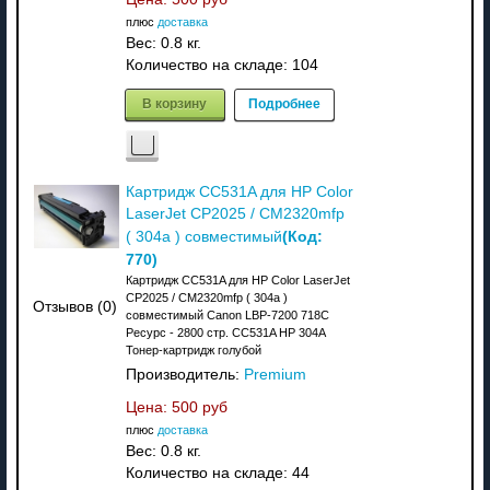
плюс
доставка
Вес:
0.8 кг.
Количество на складе:
104
В корзину
Подробнее
Картридж CC531A для HP Color
LaserJet CP2025 / CM2320mfp
(Код:
( 304a ) совместимый
770
)
Картридж CC531A для HP Color LaserJet
CP2025 / CM2320mfp ( 304a )
Отзывов (0)
совместимый Canon LBP-7200 718C
Ресурс - 2800 стр. CC531A HP 304A
Тонер-картридж голубой
Производитель:
Premium
Цена:
500 руб
плюс
доставка
Вес:
0.8 кг.
Количество на складе:
44