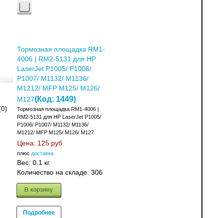
Тормозная площадка RM1-
4006 | RM2-5131 для HP
LaserJet P1005/ P1006/
P1007/ M1132/ M1136/
M1212/ MFP M125/ M126/
(Код:
1449
)
M127
(0)
Тормозная площадка RM1-4006 |
RM2-5131 для HP LaserJet P1005/
P1006/ P1007/ M1132/ M1136/
M1212/ MFP M125/ M126/ M127
Цена:
125 руб
плюс
доставка
Вес:
0.1 кг.
Количество на складе:
306
В корзину
Подробнее