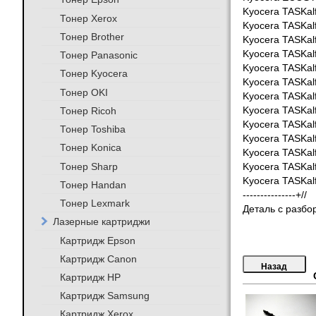
Kyocera TASKalf
Тонер Xerox
Kyocera TASKalf
Тонер Brother
Kyocera TASKalf
Kyocera TASKalf
Тонер Panasonic
Kyocera TASKalf
Тонер Kyocera
Kyocera TASKalf
Тонер OKI
Kyocera TASKalf
Тонер Ricoh
Kyocera TASKalf
Kyocera TASKalf
Тонер Toshiba
Kyocera TASKalf
Тонер Konica
Kyocera TASKalf
Тонер Sharp
Kyocera TASKalf
Kyocera TASKalf
Тонер Handan
---------------+//
Тонер Lexmark
Деталь с разбо
Лазерные картриджи
Картридж Epson
Картридж Canon
Картридж HP
Картридж Samsung
Картридж Xerox