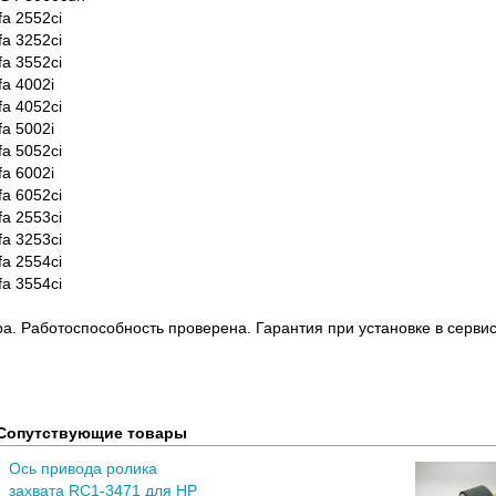
a 2552ci
a 3252ci
a 3552ci
a 4002i
a 4052ci
a 5002i
a 5052ci
a 6002i
a 6052ci
a 2553ci
a 3253ci
a 2554ci
a 3554ci
ра. Работоспособность проверена. Гарантия при установке в сервис
Сопутствующие товары
Ось привода ролика
захвата RC1-3471 для HP