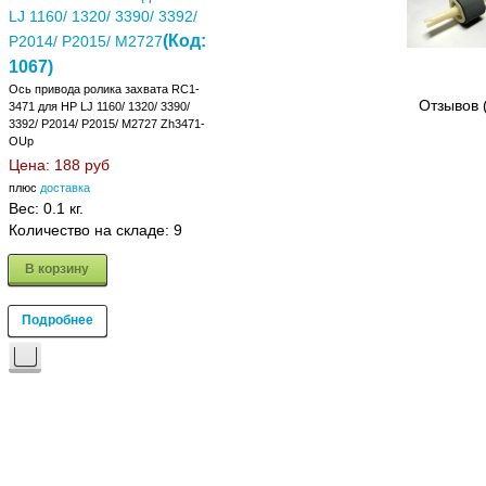
LJ 1160/ 1320/ 3390/ 3392/
(Код:
P2014/ P2015/ M2727
1067
)
Ось привода ролика захвата RC1-
Отзывов 
3471 для HP LJ 1160/ 1320/ 3390/
3392/ P2014/ P2015/ M2727 Zh3471-
OUp
Цена:
188 руб
плюс
доставка
Вес:
0.1 кг.
Количество на складе:
9
В корзину
Подробнее