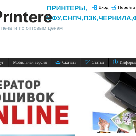
ПРИНТЕРЫ
,
Вход
Перейти 
МФУ,
СНПЧ,
ПЗК,
ЧЕРНИЛА,
 печати по оптовым ценам
луг
Мобильная версия
Скачать
Статьи
Информ