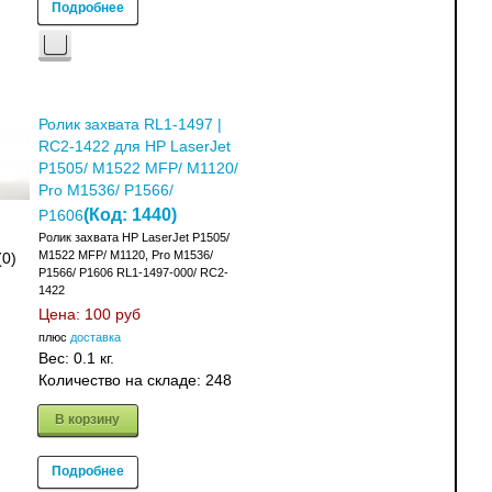
Подробнее
Ролик захвата RL1-1497 |
RC2-1422 для HP LaserJet
P1505/ M1522 MFP/ M1120/
Pro M1536/ P1566/
(Код:
1440
)
P1606
Ролик захвата HP LaserJet P1505/
M1522 MFP/ M1120, Pro M1536/
(0)
P1566/ P1606 RL1-1497-000/ RC2-
1422
Цена:
100 руб
плюс
доставка
Вес:
0.1 кг.
Количество на складе:
248
В корзину
Подробнее