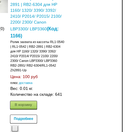
2891 | RB2-6304 для HP
1160/ 1320/ 3390/ 3392/
2410/ P2014/ P2015/ 2100/
2200/ 2300/ Canon
(Код:
(0)
LBP3300/ LBP3360
1166
)
Ролик захвата из кассеты RL1-0540
| RL1-0542 | RB2-2891 | RB2-6304
для HP 1160/ 1320/ 3390/ 3392/
2410/ P2014/ P2015/ 2100/ 2200/
2300/ Canon LBP3300/ LBP3360
RB2-2891/ RB2-6304/RL1-0542
Zh2891-Up
Цена:
100 руб
плюс
доставка
Вес:
0.01 кг.
Количество на складе:
641
В корзину
Подробнее