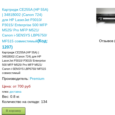
Картридж CE255A (HP 55A)
| 3481B002 (Canon 724)
для HP LaserJet P3010/
P3015/ Enterprise 500 MFP
M525/ Pro MFP M521/
Canon i-SENSYS LBP6750/
(Код:
Отзывов 
MF515 совместимый
1207
)
Картридж CE255A (HP 55A) |
3481B002 (Canon 724) для HP
LaserJet P3010/ P3015/ Enterprise
500 MFP M525/ Pro MFP M521/
Canon i-SENSYS LBP6750/ MF515
совместимый
Производитель:
Premium
Цена: от
700 руб
плюс
доставка
Вес:
0.8 кг.
Количество на складе:
134
В корзину