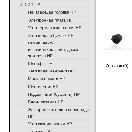
ЗИП HP
Печатающая головка HP
Электронная плата HP
Узел термозакрепления HP
Узел подачи бумаги HP
Ремни, ленты
позиционирования, диски
энкодера HP
Шлейфы HP
Отзывов (0)
Узел подачи чернил HP
Модули памяти HP
Шестеренки HP
Подшипники (бушинги) HP
Блоки питания HP
Электродвигатели и соленоиды
HP
Узел сканирования HP
Датчики HP