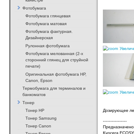
канистре
Фотобумага
Фотобумага глянцевая
Фотобумага матовая
Фотобумага фактурная.
Дизайнерская
Рулонная фотобумага
Увелич
Фотобумага мелованная (2-х
сторонний глянец для струйной
печати)
Оригинальная фотобумага HP,
Canon, Epson
Термобумага для терминалов и
Увелич
банкоматов
Тонер
Тонер HP
Дозирующее лез
Тонер Samsung
----------------
Тонер Canon
Предназначено 
Kyocera ECOSY
Тонер Epson