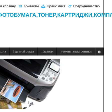
в корзину
Контакты
Прайс лист
Сотрудничество
ФОТОБУМАГА,
ТОНЕР,
КАРТРИДЖИ,
КОМП
ация
Где мой заказ
Главная
Ремонт электроники