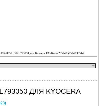
DK-8350 | 302L793050 для Kyocera TASKalfa 2552ci/ 5052ci/ 3554ci
L793050 ДЛЯ KYOCERA
023
)