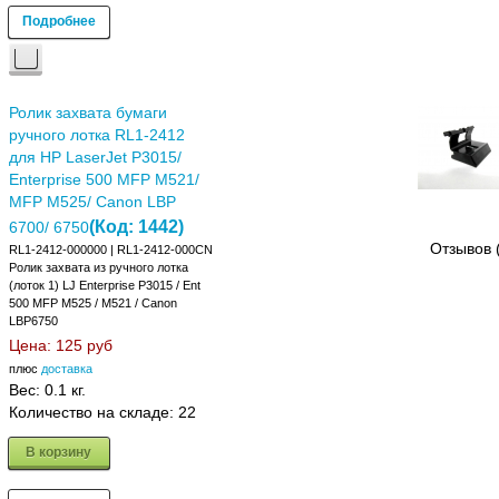
Подробнее
Ролик захвата бумаги
ручного лотка RL1-2412
для HP LaserJet P3015/
Enterprise 500 MFP M521/
MFP M525/ Canon LBP
(Код:
1442
)
6700/ 6750
Отзывов 
RL1-2412-000000 | RL1-2412-000CN
Ролик захвата из ручного лотка
(лоток 1) LJ Enterprise P3015 / Ent
500 MFP M525 / M521 / Canon
LBP6750
Цена:
125 руб
плюс
доставка
Вес:
0.1 кг.
Количество на складе:
22
В корзину