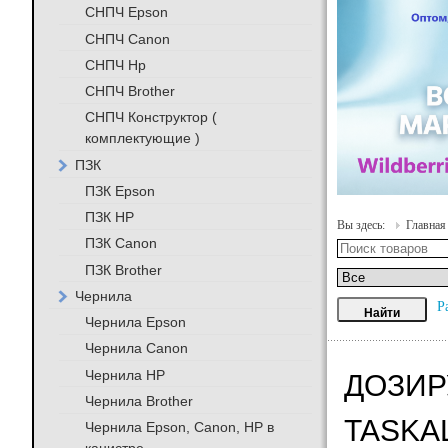
СНПЧ Epson
СНПЧ Canon
СНПЧ Hp
СНПЧ Brother
СНПЧ Конструктор (
комплектующие )
ПЗК
ПЗК Epson
ПЗК HP
Вы здесь:
Главная
ПЗК Canon
ПЗК Brother
Чернила
Р
Чернила Epson
Чернила Canon
Чернила HP
ДОЗИР
Чернила Brother
TASKAL
Чернила Epson, Canon, HP в