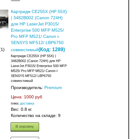
Картридж CE255X (HP 55X)
| 3482B002 (Canon 724H)
для HP LaserJet P3015/
Enterprise 500 MFP M525/
Pro MFP M521/ Canon i-
SENSYS MF512/ LBP6750
(Код:
1289
)
(1)
совместимый
Картридж CE255X (HP 55X) |
3482B002 (Canon 724H) для HP
LaserJet P3015/ Enterprise 500 MFP
M525/ Pro MFP M521/ Canon i-
SENSYS MF512/ LBP6750
совместимый
Производитель:
Premium
Цена:
1000 руб
плюс
доставка
Вес:
0.8 кг.
Количество на складе:
9
В корзину