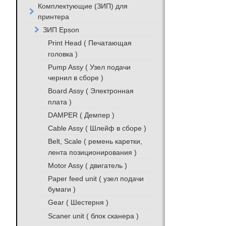
Комплектующие (ЗИП) для
принтера
ЗИП Epson
Print Head ( Печатающая
головка )
Pump Assy ( Узел подачи
чернил в сборе )
Board Assy ( Электронная
плата )
DAMPER ( Демпер )
Cable Assy ( Шлейф в сборе )
Belt, Scale ( ремень каретки,
лента позиционирования )
Motor Assy ( двигатель )
Paper feed unit ( узел подачи
бумаги )
Gear ( Шестерня )
Scaner unit ( блок сканера )