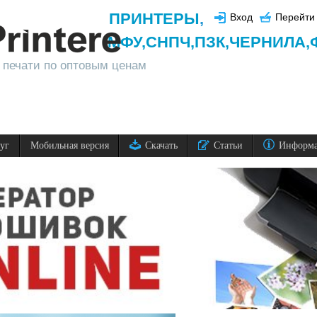
ПРИНТЕРЫ
,
Вход
Перейти 
МФУ,
СНПЧ,
ПЗК,
ЧЕРНИЛА,
 печати по оптовым ценам
луг
Мобильная версия
Скачать
Статьи
Информ