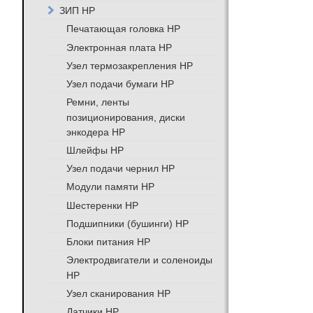
ЗИП HP
Печатающая головка HP
Электронная плата HP
Узел термозакрепления HP
Узел подачи бумаги HP
Ремни, ленты
позиционирования, диски
энкодера HP
Шлейфы HP
Узел подачи чернил HP
Модули памяти HP
Шестеренки HP
Подшипники (бушинги) HP
Блоки питания HP
Электродвигатели и соленоиды
HP
Узел сканирования HP
Датчики HP