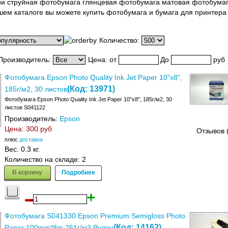
ии струйная фотобумага глянцевая фотобумага матовая фотобумага
шем каталоге вы можете купить фотобумага и бумага для принтера
Количество:
Производитель:
Цена:
от
До
руб
Фотобумага Epson Photo Quality Ink Jet Paper 10"x8",
(Код:
13971
)
185г/м2, 30 листов
Фотобумага Epson Photo Quality Ink Jet Paper 10"x8", 185г/м2, 30
листов S041122
Производитель:
Epson
Цена:
300 руб
Отзывов 
плюс
доставка
Вес:
0.3 кг.
Количество на складе:
2
В корзину
Подробнее
Фотобумага S041330 Epson Premium Semigloss Photo
(Код:
14162
)
Paper 100mm*8m 251г/м3 Рулон