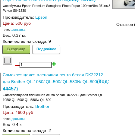
Фотобумага Epson Premium Semigloss Photo Paper 100mm*8m 251г/м3
Рулон S041330
Производитель:
Epson
Цена:
500 руб
Отзывов 
плюс
доставка
Вес:
0.37 кг.
Количество на складе:
9
В корзину
Подробнее
Самоклеящаяся пленочная лента белая DK22212
(Код:
для Brother QL-1050/ QL-500/ QL-580N/ QL-800
44457
)
Самоклеящаяся пленочная лента белая DK22212 для Brother QL-
1050/ QL-500/ QL-580N/ QL-800
Производитель:
Brother
Цена:
4600 руб
плюс
доставка
Вес:
0.4 кг.
Количество на складе:
2