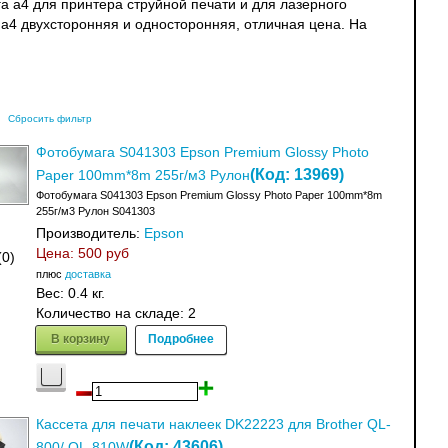
 а4 для принтера струйной печати и для лазерного
 а4 двухсторонняя и односторонняя, отличная цена. На
Сбросить фильтр
Фотобумага S041303 Epson Premium Glossy Photo
(Код:
13969
)
Paper 100mm*8m 255г/м3 Рулон
Фотобумага S041303 Epson Premium Glossy Photo Paper 100mm*8m
255г/м3 Рулон S041303
Производитель:
Epson
Цена:
500 руб
(0)
плюс
доставка
Вес:
0.4 кг.
Количество на складе:
2
В корзину
Подробнее
Кассета для печати наклеек DK22223 для Brother QL-
(Код:
43606
)
800/ QL-810W