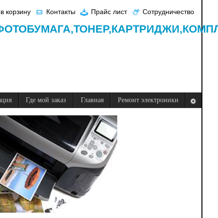
в корзину
Контакты
Прайс лист
Сотрудничество
ФОТОБУМАГА,
ТОНЕР,
КАРТРИДЖИ,
КОМП
ация
Где мой заказ
Главная
Ремонт электроники