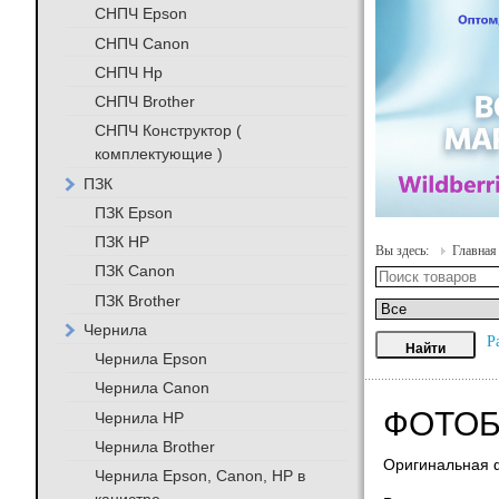
СНПЧ Epson
СНПЧ Canon
СНПЧ Hp
СНПЧ Brother
СНПЧ Конструктор (
комплектующие )
ПЗК
ПЗК Epson
ПЗК HP
Вы здесь:
Главная
ПЗК Canon
ПЗК Brother
Чернила
Р
Чернила Epson
Чернила Canon
ФОТОБ
Чернила HP
Чернила Brother
Оригинальная ф
Чернила Epson, Canon, HP в