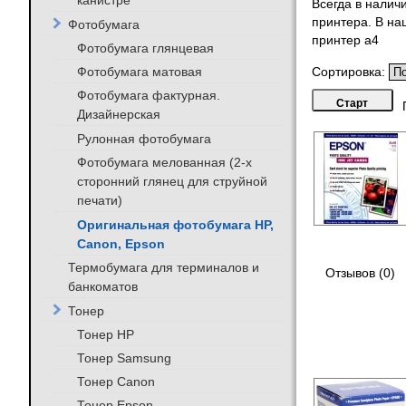
канистре
Всегда в налич
принтера. В на
Фотобумага
принтер а4
Фотобумага глянцевая
Фотобумага матовая
Сортировка:
Фотобумага фактурная.
Дизайнерская
Рулонная фотобумага
Фотобумага мелованная (2-х
сторонний глянец для струйной
печати)
Оригинальная фотобумага HP,
Canon, Epson
Термобумага для терминалов и
Отзывов (0)
банкоматов
Тонер
Тонер HP
Тонер Samsung
Тонер Canon
Тонер Epson