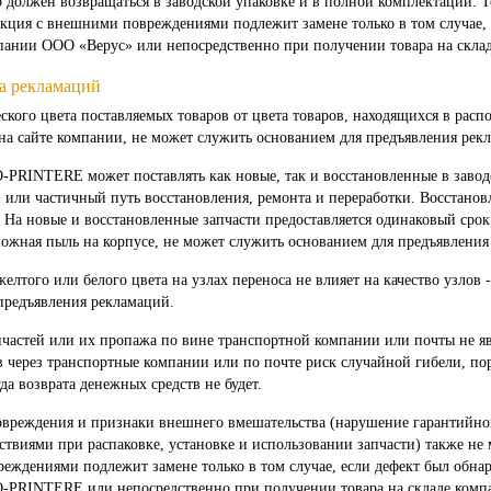
 должен возвращаться в заводской упаковке и в полной комплектации.
кция с внешними повреждениями подлежит замене только в том случае, 
пании ООО «Верус» или непосредственно при получении товара на скла
а рекламаций
ского цвета поставляемых товаров от цвета товаров, находящихся в расп
на сайте компании, не может служить основанием для предъявления рек
PRINTERE может поставлять как новые, так и восстановленные в заводс
 или частичный путь восстановления, ремонта и переработки. Восстано
 На новые и восстановленные запчасти предоставляется одинаковый сро
ожная пыль на корпусе, не может служить основанием для предъявления
елтого или белого цвета на узлах переноса не влияет на качество узлов 
предъявления рекламаций.
частей или их пропажа по вине транспортной компании или почты не яв
в через транспортные компании или по почте риск случайной гибели, пор
гда возврата денежных средств не будет.
вреждения и признаки внешнего вмешательства (нарушение гарантийно
твиями при распаковке, установке и использовании запчасти) также не 
еждениями подлежит замене только в том случае, если дефект был обнар
PRINTERE или непосредственно при получении товара на складе компа