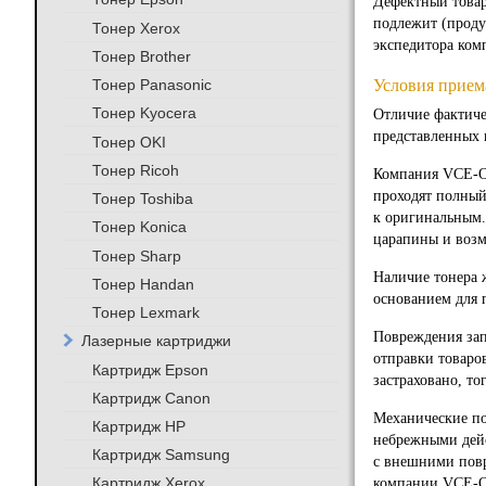
Дефектный товар
подлежит (проду
Тонер Xerox
экспедитора ком
Тонер Brother
Условия прием
Тонер Panasonic
Тонер Kyocera
Отличие фактиче
представленных 
Тонер OKI
Тонер Ricoh
Компания VCE-O-
проходят полный
Тонер Toshiba
к оригинальным.
Тонер Konica
царапины и возм
Тонер Sharp
Наличие тонера ж
Тонер Handan
основанием для 
Тонер Lexmark
Повреждения зап
Лазерные картриджи
отправки товаро
Картридж Epson
застраховано, то
Картридж Canon
Механические по
Картридж HP
небрежными дейс
Картридж Samsung
с внешними повр
Картридж Xerox
компании VCE-O-