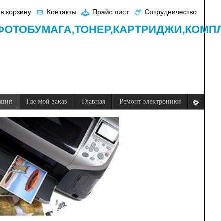
в корзину
Контакты
Прайс лист
Сотрудничество
ФОТОБУМАГА,
ТОНЕР,
КАРТРИДЖИ,
КОМП
ация
Где мой заказ
Главная
Ремонт электроники