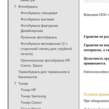
канистре
Фотобумага
Фотобумага глянцевая
Компания ООО «В
Фотобумага матовая
Фотобумага фактурная.
Дизайнерская
Гарантия не ра
Рулонная фотобумага
Фотобумага мелованная (2-х
Гарантия не по
сторонний глянец для струйной
материалы, а т
печати)
Целостность хру
Оригинальная фотобумага HP,
принимаются.
Canon, Epson
Термобумага для терминалов и
Работоспособнос
банкоматов
Тонер
Тонер HP
Условия прием
Тонер Samsung
При обнаружении
Тонер Canon
Тонер Epson