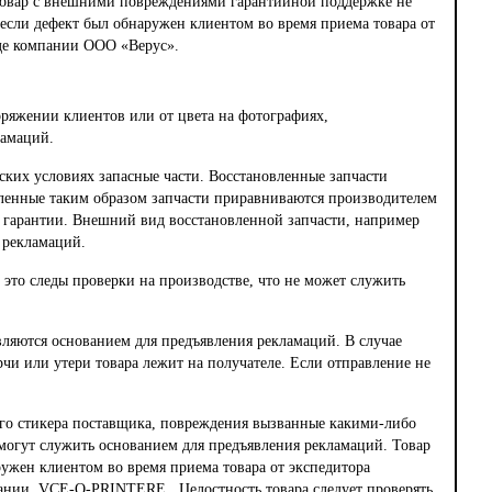
 Товар с внешними повреждениями гарантийной поддержке не
если дефект был обнаружен клиентом во время приема товара от
де компании ООО «Верус».
оряжении клиентов или от цвета на фотографиях,
ламаций.
ких условиях запасные части. Восстановленные запчасти
вленные таким образом запчасти приравниваются производителем
к гарантии. Внешний вид восстановленной запчасти, например
 рекламаций.
- это следы проверки на производстве, что не может служить
ляются основанием для предъявления рекламаций. В случае
чи или утери товара лежит на получателе. Если отправление не
го стикера поставщика, повреждения вызванные какими-либо
могут служить основанием для предъявления рекламаций. Товар
ужен клиентом во время приема товара от экспедитора
нии VCE-O-PRINTERE . Целостность товара следует проверять