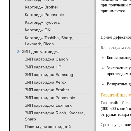
при получении то
Картридж Brother
принимаются.
Картридж Panasonic
Картридж Kyocera
Картридж OKI
Прием дефектног
Картридж Toshiba, Sharp,
Lexmark, Ricoh
Для возврата то
ЗИП для картриджа
Копия наклад
ЗИП картриджа Canon
ЗИП картриджа HP
Заключение у
производимых
ЗИП картриджа Samsung
ЗИП картриджа Xerox
Возвратные д
ЗИП картриджа Brother
Гарантийные у
ЗИП картриджа Panasonic
Гарантийный сро
ЗИП картриджа Lexmark
(300-500 копий в
ЗИП картриджа Ricoh, Kyocera,
отгрузки товара
Sharp
Срок осуществле
Пакеты для картриджей