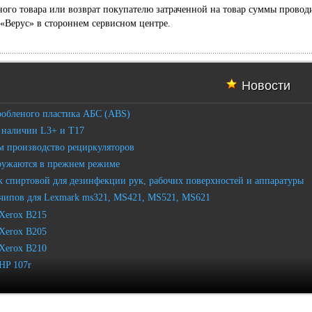
ого товара или возврат покупателю затраченной на товар суммы проводи
Верус» в стороннем сервисном центре.
Новости
робленого пластика АБС (ABS)
 наличии L3+ и T17
 производство рециркуляторов
ружаются в прежнем режиме
 спиртовой для дезинфекции рук, рабочих поверхностей и аппаратуры
чипов для Lexmark ms321, MS421, MS521, MS621
Xerox B215
Xerox B205
Xerox B210
HP 107r