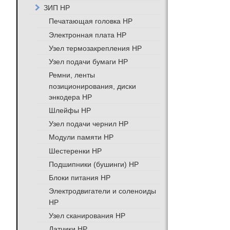
ЗИП HP
Печатающая головка HP
Электронная плата HP
Узел термозакрепления HP
Узел подачи бумаги HP
Ремни, ленты
позиционирования, диски
энкодера HP
Шлейфы HP
Узел подачи чернил HP
Модули памяти HP
Шестеренки HP
Подшипники (бушинги) HP
Блоки питания HP
Электродвигатели и соленоиды
HP
Узел сканирования HP
Датчики HP