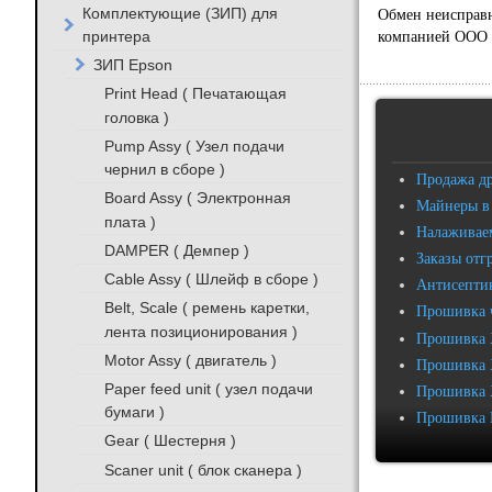
Комплектующие (ЗИП) для
Обмен неисправн
принтера
компанией ООО «
ЗИП Epson
Print Head ( Печатающая
головка )
Pump Assy ( Узел подачи
чернил в сборе )
Продажа д
Board Assy ( Электронная
Майнеры в
плата )
Налаживаем
DAMPER ( Демпер )
Заказы отг
Cable Assy ( Шлейф в сборе )
Антисептик
Belt, Scale ( ремень каретки,
Прошивка 
лента позиционирования )
Прошивка 
Motor Assy ( двигатель )
Прошивка 
Paper feed unit ( узел подачи
Прошивка 
бумаги )
Прошивка 
Gear ( Шестерня )
Scaner unit ( блок сканера )