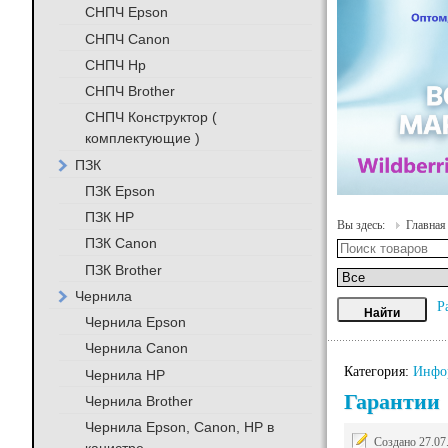
СНПЧ Epson
СНПЧ Canon
СНПЧ Hp
СНПЧ Brother
СНПЧ Конструктор (
комплектующие )
ПЗК
ПЗК Epson
ПЗК HP
Вы здесь:
Главная
ПЗК Canon
ПЗК Brother
Чернила
Р
Чернила Epson
Чернила Canon
Категория:
Инфо
Чернила HP
Гарантии
Чернила Brother
Чернила Epson, Canon, HP в
Создано 27.07