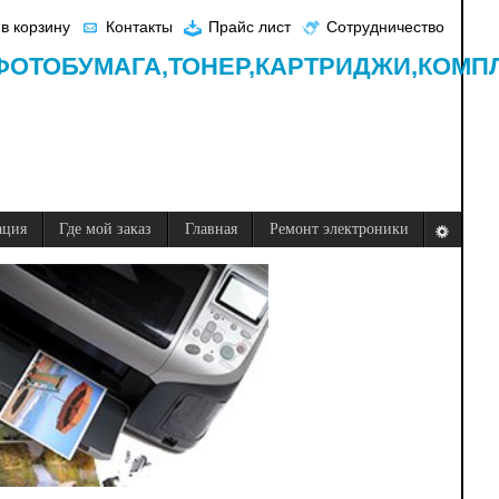
в корзину
Контакты
Прайс лист
Сотрудничество
ФОТОБУМАГА,
ТОНЕР,
КАРТРИДЖИ,
КОМП
ация
Где мой заказ
Главная
Ремонт электроники