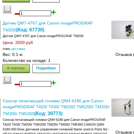
Датчик QM7-4767 для Canon imagePROGRAF
(Код:
67730
)
TM200
Датчик QM7-4767 для Canon imagePROGRAF TM200
Цена:
2500 руб
плюс
доставка
Вес:
0.1 кг.
Отзывов 
Количество на складе:
1
В корзину
Подробнее
Сенсор печатающей головки QM4-6180 для Canon
imagePROGRAF TA20/ TA30/ TM200/ TM5200/ TM205/
(Код:
39773
)
TM300/ TM5300
Сенсор печатающей головки QM4-6180 для Canon imagePROGRAF
TA20/ TA30/ TM200/ TM5200/ TM205/ TM300/ TM5300 CANON QM4-
6180-000 Блок датчиков управления головной Name used in Parts list:-
Отзывов 