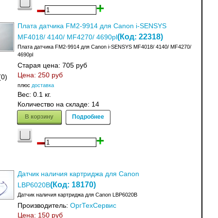
Плата датчика FM2-9914 для Canon i-SENSYS
(Код:
22318
)
MF4018/ 4140/ MF4270/ 4690pl
Плата датчика FM2-9914 для Canon i-SENSYS MF4018/ 4140/ MF4270/
4690pl
Старая цена:
705 руб
Цена:
250 руб
(0)
плюс
доставка
Вес:
0.1 кг.
Количество на складе:
14
В корзину
Подробнее
Датчик наличия картриджа для Canon
(Код:
18170
)
LBP6020B
Датчик наличия картриджа для Canon LBP6020B
Производитель:
ОргТехСервис
Цена:
150 руб