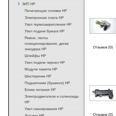
ЗИП HP
Печатающая головка HP
Электронная плата HP
Узел термозакрепления HP
Узел подачи бумаги HP
Ремни, ленты
позиционирования, диски
Отзывов (0)
энкодера HP
Шлейфы HP
Узел подачи чернил HP
Модули памяти HP
Шестеренки HP
Подшипники (бушинги) HP
Блоки питания HP
Электродвигатели и соленоиды
HP
Узел сканирования HP
Отзывов (0)
Датчики HP