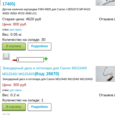
17405
)
Датчик наличия картриджа FM4-6900 для Canon i-SENSYS MF4410/
4450/ 4550/ 4570/ 4580 (О)
Старая цена:
4620 руб
Отзывов 
Цена:
800 руб
плюс
доставка
Вес:
0.05 кг.
Количество на складе:
30
В корзину
Подробнее
Энкодерный диск и оптопара для Canon MG2440/
(Код:
26670
)
MG2540/ MG2540S
Энкодерный диск и оптопара для Canon MG2440/ MG2540/ MG2540S
Цена:
300 руб
плюс
доставка
Вес:
0.2 кг.
Отзывов 
Количество на складе:
1
В корзину
Подробнее