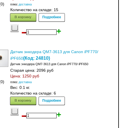
(0)
плюс
доставка
Количество на складе:
15
В корзину
Подробнее
Датчик энкодера QM7-3613 для Canon iPF770/
(Код:
24810
)
iPF650
Датчик энкодера QM7-3613 для Canon iPF770/ iPF650
Старая цена:
2096 руб
Цена:
1250 руб
(0)
плюс
доставка
Вес:
0.1 кг.
Количество на складе:
6
В корзину
Подробнее