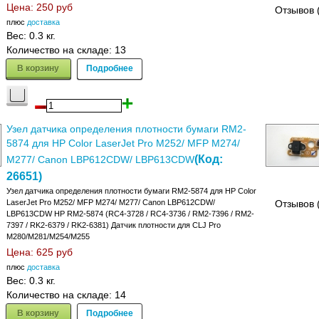
Цена:
250 руб
Отзывов 
плюс
доставка
Вес:
0.3 кг.
Количество на складе:
13
В корзину
Подробнее
Узел датчика определения плотности бумаги RM2-
5874 для HP Color LaserJet Pro M252/ MFP M274/
(Код:
M277/ Canon LBP612CDW/ LBP613CDW
26651
)
Узел датчика определения плотности бумаги RM2-5874 для HP Color
LaserJet Pro M252/ MFP M274/ M277/ Canon LBP612CDW/
Отзывов 
LBP613CDW HP RM2-5874 (RC4-3728 / RC4-3736 / RM2-7396 / RM2-
7397 / RK2-6379 / RK2-6381) Датчик плотности для CLJ Pro
M280/M281/M254/M255
Цена:
625 руб
плюс
доставка
Вес:
0.3 кг.
Количество на складе:
14
В корзину
Подробнее