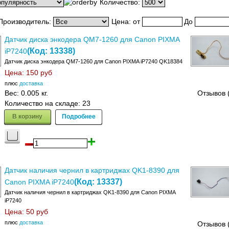
Количество:
Производитель:
Цена:
от
До
Датчик диска энкодера QM7-1260 для Canon PIXMA
(Код:
13338
)
iP7240
Датчик диска энкодера QM7-1260 для Canon PIXMA iP7240 QK18384
Цена:
150 руб
плюс
доставка
Вес:
0.005 кг.
Отзывов 
Количество на складе:
23
В корзину
Подробнее
Датчик наличия чернил в картриджах QK1-8390 для
(Код:
13337
)
Canon PIXMA iP7240
Датчик наличия чернил в картриджах QK1-8390 для Canon PIXMA
iP7240
Цена:
50 руб
плюс
доставка
Отзывов 