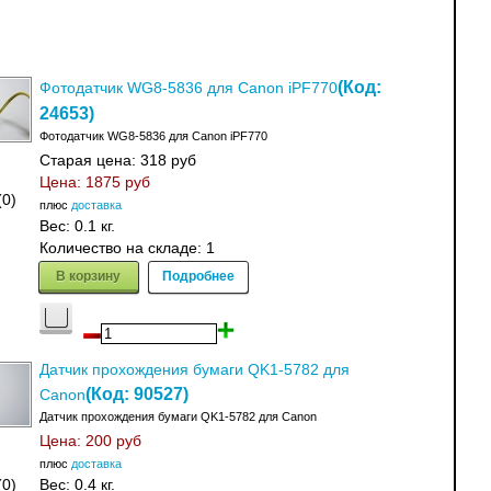
(Код:
Фотодатчик WG8-5836 для Canon iPF770
24653
)
Фотодатчик WG8-5836 для Canon iPF770
Старая цена:
318 руб
Цена:
1875 руб
(0)
плюс
доставка
Вес:
0.1 кг.
Количество на складе:
1
В корзину
Подробнее
Датчик прохождения бумаги QK1-5782 для
(Код:
90527
)
Canon
Датчик прохождения бумаги QK1-5782 для Canon
Цена:
200 руб
плюс
доставка
(0)
Вес:
0.4 кг.