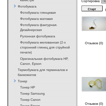
канистре
Сортировка:
Фотобумага
Фотобумага глянцевая
Фотобумага матовая
Фотобумага фактурная.
Дизайнерская
Рулонная фотобумага
Фотобумага мелованная (2-х
Отзывов (0)
сторонний глянец для струйной
печати)
Оригинальная фотобумага HP,
Canon, Epson
Термобумага для терминалов и
банкоматов
Тонер
Тонер HP
Тонер Samsung
Тонер Canon
Отзывов (0)
Тонер Epson