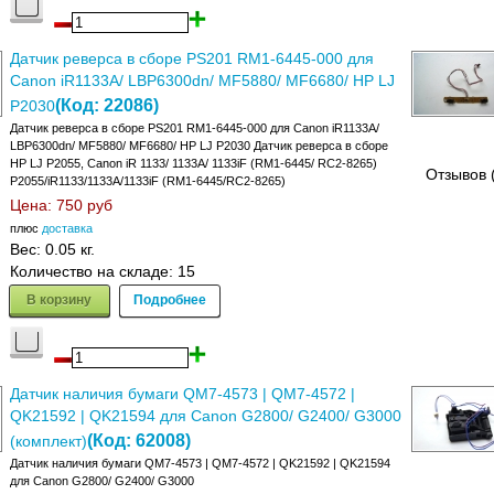
Датчик реверса в сборе PS201 RM1-6445-000 для
Canon iR1133A/ LBP6300dn/ MF5880/ MF6680/ HP LJ
(Код:
22086
)
P2030
Датчик реверса в сборе PS201 RM1-6445-000 для Canon iR1133A/
LBP6300dn/ MF5880/ MF6680/ HP LJ P2030 Датчик реверса в сборе
HP LJ P2055, Canon iR 1133/ 1133A/ 1133iF (RM1-6445/ RC2-8265)
Отзывов 
P2055/iR1133/1133A/1133iF (RM1-6445/RC2-8265)
Цена:
750 руб
плюс
доставка
Вес:
0.05 кг.
Количество на складе:
15
В корзину
Подробнее
Датчик наличия бумаги QM7-4573 | QM7-4572 |
QK21592 | QK21594 для Canon G2800/ G2400/ G3000
(Код:
62008
)
(комплект)
Датчик наличия бумаги QM7-4573 | QM7-4572 | QK21592 | QK21594
для Canon G2800/ G2400/ G3000