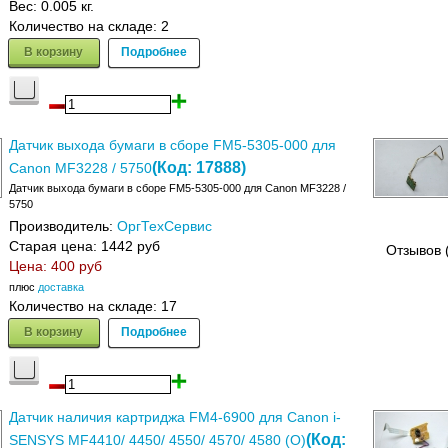
Вес:
0.005 кг.
Количество на складе:
2
В корзину
Подробнее
Датчик выхода бумаги в сборе FM5-5305-000 для
(Код:
17888
)
Canon MF3228 / 5750
Датчик выхода бумаги в сборе FM5-5305-000 для Canon MF3228 /
5750
Производитель:
ОргТехСервис
Старая цена:
1442 руб
Отзывов 
Цена:
400 руб
плюс
доставка
Количество на складе:
17
В корзину
Подробнее
Датчик наличия картриджа FM4-6900 для Canon i-
(Код:
SENSYS MF4410/ 4450/ 4550/ 4570/ 4580 (О)