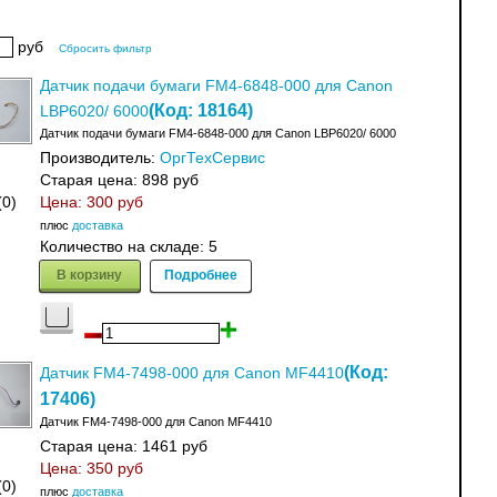
руб
Сбросить фильтр
Датчик подачи бумаги FM4-6848-000 для Canon
(Код:
18164
)
LBP6020/ 6000
Датчик подачи бумаги FM4-6848-000 для Canon LBP6020/ 6000
Производитель:
ОргТехСервис
Старая цена:
898 руб
(0)
Цена:
300 руб
плюс
доставка
Количество на складе:
5
В корзину
Подробнее
(Код:
Датчик FM4-7498-000 для Canon MF4410
17406
)
Датчик FM4-7498-000 для Canon MF4410
Старая цена:
1461 руб
Цена:
350 руб
(0)
плюс
доставка