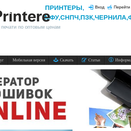
ПРИНТЕРЫ
,
Вход
Перейти 
МФУ,
СНПЧ,
ПЗК,
ЧЕРНИЛА,
 печати по оптовым ценам
луг
Мобильная версия
Скачать
Статьи
Информ