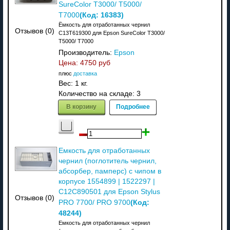
SureColor T3000/ T5000/
(Код:
16383
)
T7000
Ёмкость для отработанных чернил
Отзывов (0)
C13T619300 для Epson SureColor T3000/
T5000/ T7000
Производитель:
Epson
Цена:
4750 руб
плюс
доставка
Вес:
1 кг.
Количество на складе:
3
В корзину
Подробнее
Емкость для отработанных
чернил (поглотитель чернил,
абсорбер, памперс) с чипом в
корпусе 1554899 | 1522297 |
C12C890501 для Epson Stylus
Отзывов (0)
(Код:
PRO 7700/ PRO 9700
48244
)
Емкость для отработанных чернил