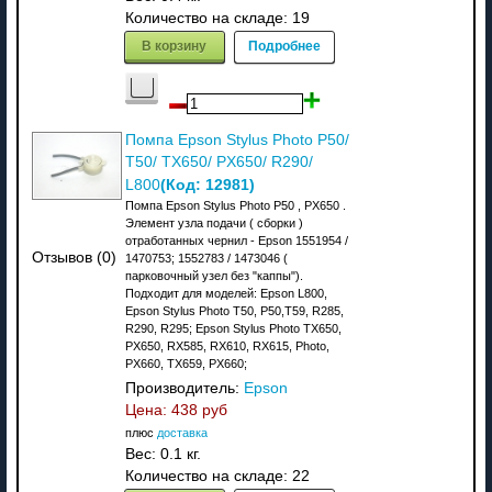
Количество на складе:
19
В корзину
Подробнее
Помпа Epson Stylus Photo P50/
T50/ TX650/ PX650/ R290/
(Код:
12981
)
L800
Помпа Epson Stylus Photo P50 , PX650 .
Элемент узла подачи ( сборки )
отработанных чернил - Epson 1551954 /
Отзывов (0)
1470753; 1552783 / 1473046 (
парковочный узел без "каппы").
Подходит для моделей: Epson L800,
Epson Stylus Photo T50, P50,T59, R285,
R290, R295; Epson Stylus Photo TX650,
PX650, RX585, RX610, RX615, Photo,
PX660, TX659, PX660;
Производитель:
Epson
Цена:
438 руб
плюс
доставка
Вес:
0.1 кг.
Количество на складе:
22