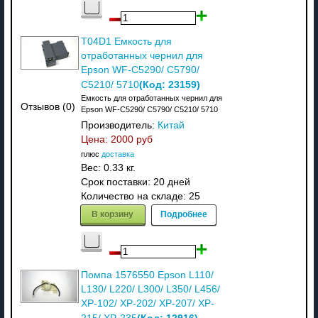
T04D1 Емкость для
отработанных чернил для
Epson WF-C5290/ C5790/
(Код:
23159
)
C5210/ 5710
Емкость для отработанных чернил для
Отзывов (0)
Epson WF-C5290/ C5790/ C5210/ 5710
Производитель:
Китай
Цена:
2000 руб
плюс
доставка
Вес:
0.33 кг.
Срок поставки:
20 дней
Количество на складе:
25
В корзину
Подробнее
Помпа 1576550 Epson L110/
L130/ L220/ L300/ L350/ L456/
XP-102/ XP-202/ XP-207/ XP-
(Код:
12916
)