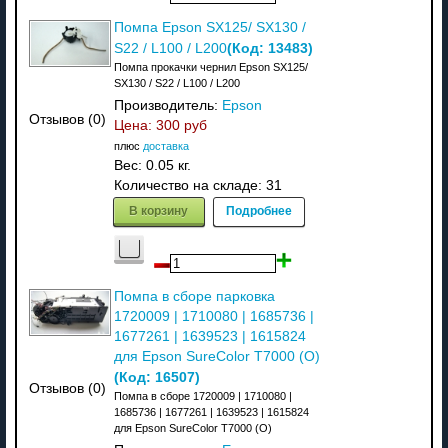
Помпа Epson SX125/ SX130 /
(Код:
13483
)
S22 / L100 / L200
Помпа прокачки чернил Epson SX125/
SX130 / S22 / L100 / L200
Производитель:
Epson
Отзывов (0)
Цена:
300 руб
плюс
доставка
Вес:
0.05 кг.
Количество на складе:
31
В корзину
Подробнее
Помпа в сборе парковка
1720009 | 1710080 | 1685736 |
1677261 | 1639523 | 1615824
для Epson SureColor T7000 (O)
(Код:
16507
)
Отзывов (0)
Помпа в сборе 1720009 | 1710080 |
1685736 | 1677261 | 1639523 | 1615824
для Epson SureColor T7000 (O)