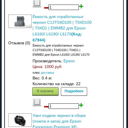
Ёмкость для отработанных
чернил C13T04D100 | T04D100
| T04D1 | EWMB2 для Epson
(Код:
L6160/ L6190/ L6170
67944
)
Отзывов (0)
Ёмкость для отработанных чернил
C13T04D100 | T04D100 | T04D1 |
EWMB2 для Epson L6160/ L6190/ L6170
Производитель:
Epson
Цена:
1000 руб
плюс
доставка
Вес:
0.4 кг.
Количество на складе:
22
В корзину
Подробнее
Узел подачи чернил в сборе
(помпа и капа) для Epson
Expression Premium XP-