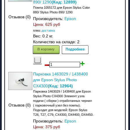
(Код:
12899
)
890/ 1290
Помпа 1055172 для Epson Stylus Color
880/ Stylus Photo 890/ 1290
Отзывов (0)
Производитель:
Epson
Цена:
625 руб
плюс
доставка
Вес:
0.2 кг.
Количество на складе:
2
В корзину
Подробнее
Парковка 1463029 / 1438400
для Epson Stylus Photo
(Код:
12964
)
CX4300
Парковка 1463029 / 1438400 для Epson
Stylus Photo CX4300 Элемент узла
подачи ( сборки ) отработанных чернил
Отзывов (0)
( парковочный узел без помпы).
Подходит для моделей: Epson Stylus
T26, T27, C79, CX4300, DX4400, DX4450.
Производитель:
Epson
Цена:
375 руб