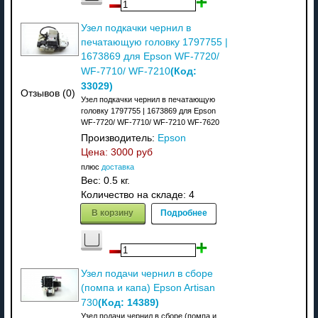
Узел подкачки чернил в
печатающую головку 1797755 |
1673869 для Epson WF-7720/
(Код:
WF-7710/ WF-7210
33029
)
Отзывов (0)
Узел подкачки чернил в печатающую
головку 1797755 | 1673869 для Epson
WF-7720/ WF-7710/ WF-7210 WF-7620
Производитель:
Epson
Цена:
3000 руб
плюс
доставка
Вес:
0.5 кг.
Количество на складе:
4
В корзину
Подробнее
Узел подачи чернил в сборе
(помпа и капа) Epson Artisan
(Код:
14389
)
730
Узел подачи чернил в сборе (помпа и