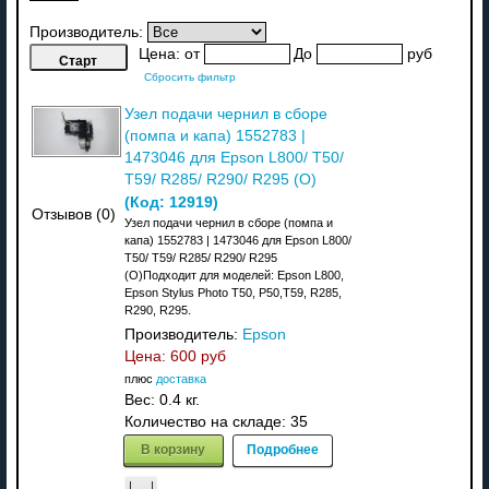
Производитель:
Цена:
от
До
руб
Сбросить фильтр
Узел подачи чернил в сборе
(помпа и капа) 1552783 |
1473046 для Epson L800/ T50/
T59/ R285/ R290/ R295 (О)
(Код:
12919
)
Отзывов (0)
Узел подачи чернил в сборе (помпа и
капа) 1552783 | 1473046 для Epson L800/
T50/ T59/ R285/ R290/ R295
(О)Подходит для моделей: Epson L800,
Epson Stylus Photo T50, P50,T59, R285,
R290, R295.
Производитель:
Epson
Цена:
600 руб
плюс
доставка
Вес:
0.4 кг.
Количество на складе:
35
В корзину
Подробнее