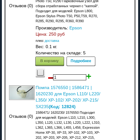
Photo T50, R290 Парковочный узел для
Отзывов (0)
сбора отработанных чернил с "каппой".
Подходит для моделей: Epson L800,
Epson Stylus Photo T50, P50,T59, R270,
R285, R290, R295, R360, R390
Производитель:
Epson
Цена:
250 руб
плюс
доставка
Вес:
0.1 кг.
Количество на складе:
5
В корзину
Подробнее
Помпа 1576550 | 1586471 |
1620230 для Epson L110/ L220/
L350/ XP-102/ XP-202/ XP-215/
(Код:
12824
)
SX235
1586471/ 1620230/ 1576550 Подходит
Отзывов (0)
для моделей: Epson L110, L210, L300,
L350, L120, L132, L130, L220, L222, L310,
L362, L365, L366, L455, L456; Expression
Home XP-30, XP-33, XP-102, XP-103, XP-
202, XP-203, XP-205, XP-212, XP-215,