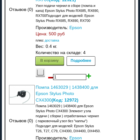
Узел подачи чернил в сборе (помпа и
Отзывов (0)
капа) Epson Stylus Photo RX685, RX690,
RX700Подходит для моделей: Epson
Stylus Photo RX685, RX690, RX700
Производитель:
Epson
Цена:
500 руб
плюс
доставка
Вес:
0.4 кг.
Количество на складе:
4
В корзину
Подробнее
Помпа 1463029 | 1438400 для
Epson Stylus Photo
(Код:
12972
)
CX4300
Помпа 1463029 | 1438400 для Epson
Stylus Photo CX4300 Элемент узла
подачи ( сборки ) отработанных чернил
Отзывов (0)
( парковочный узел без "каппы")
Подходит для моделей: Epson Stylus
T26, T27, C79, CX4300, DX4400, DX4450.
Производитель:
Epson