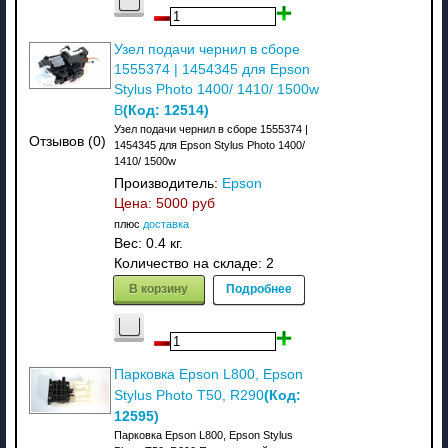
Узел подачи чернил в сборе
1555374 | 1454345 для Epson
Stylus Photo 1400/ 1410/ 1500w
(Код:
12514
)
В
Узел подачи чернил в сборе 1555374 |
Отзывов (0)
1454345 для Epson Stylus Photo 1400/
1410/ 1500w
Производитель:
Epson
Цена:
5000 руб
плюс
доставка
Вес:
0.4 кг.
Количество на складе:
2
В корзину
Подробнее
Парковка Epson L800, Epson
(Код:
Stylus Photo T50, R290
12595
)
Парковка Epson L800, Epson Stylus