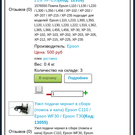
215/ XP-235
1576550 Помпа Epson L110 / L130 / L220
Отзывов (0)
/ L300 / L350 / L456 / XP-102 / XP-202 /
XP-207 / XP-215 / XP-235 подходит для
моделей: Epson L110, L210, L300, L350,
L120, L132, L130, L220, L222, L310, L362,
L365, L366, L455, L456, XP-30, XP-33,
XP-102, XP-103, XP-202, XP-203, XP-205,
XP-212, XP-215, XP-225, XP-235
Производитель:
Epson
Цена:
500 руб
плюс
доставка
Вес:
0.4 кг.
Количество на складе:
3
В корзину
Подробнее
Узел подачи чернил в сборе
(помпа и капа) Epson C110 /
(Код:
Epson WF30 / Epson T30
13055
)
Узел подачи чернил в сборе (помпа и
Отзывов (0)
капа) Epson C110, Epson WF30, Epson