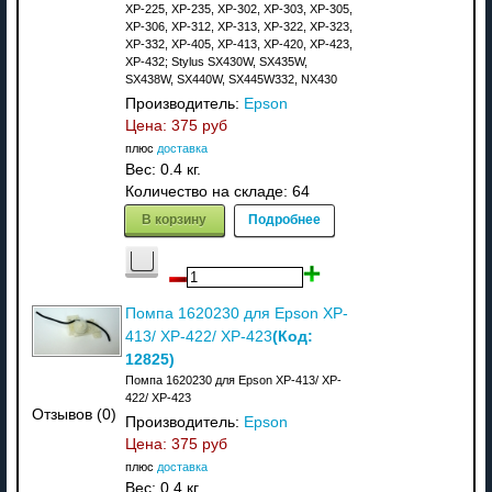
XP-225, XP-235, XP-302, XP-303, XP-305,
XP-306, XP-312, XP-313, XP-322, XP-323,
XP-332, XP-405, XP-413, XP-420, XP-423,
XP-432; Stylus SX430W, SX435W,
SX438W, SX440W, SX445W332, NX430
Производитель:
Epson
Цена:
375 руб
плюс
доставка
Вес:
0.4 кг.
Количество на складе:
64
В корзину
Подробнее
Помпа 1620230 для Epson XP-
(Код:
413/ XP-422/ XP-423
12825
)
Помпа 1620230 для Epson XP-413/ XP-
422/ XP-423
Отзывов (0)
Производитель:
Epson
Цена:
375 руб
плюс
доставка
Вес:
0.4 кг.