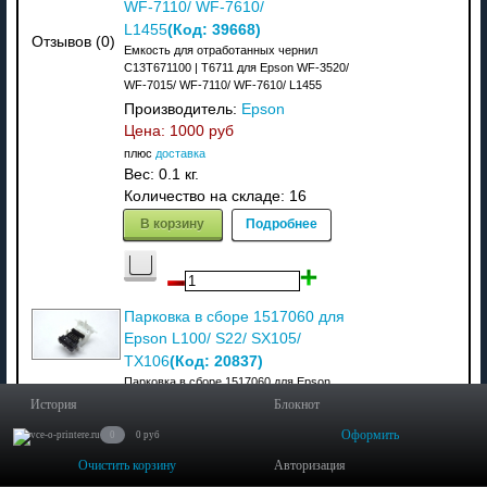
WF-7110/ WF-7610/
(Код:
39668
)
L1455
Отзывов (0)
Емкость для отработанных чернил
C13T671100 | T6711 для Epson WF-3520/
WF-7015/ WF-7110/ WF-7610/ L1455
Производитель:
Epson
Цена:
1000 руб
плюс
доставка
Вес:
0.1 кг.
Количество на складе:
16
В корзину
Подробнее
Парковка в сборе 1517060 для
Epson L100/ S22/ SX105/
(Код:
20837
)
TX106
Парковка в сборе 1517060 для Epson
L100/ S22/ SX105/ TX106
История
Блокнот
Отзывов (0)
Производитель:
Epson
Оформить
0
0 руб
Цена:
250 руб
Очистить корзину
Авторизация
плюс
доставка