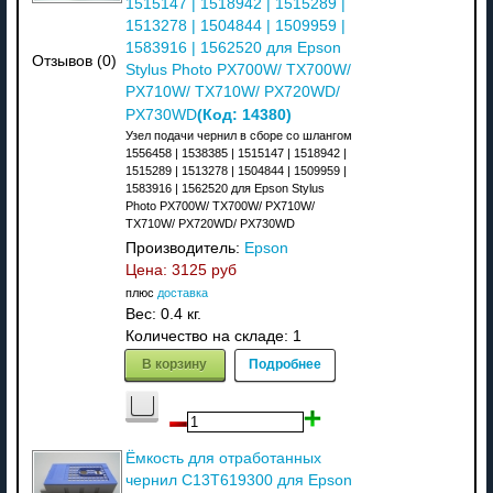
1515147 | 1518942 | 1515289 |
1513278 | 1504844 | 1509959 |
1583916 | 1562520 для Epson
Отзывов (0)
Stylus Photo PX700W/ TX700W/
PX710W/ TX710W/ PX720WD/
(Код:
14380
)
PX730WD
Узел подачи чернил в сборе со шлангом
1556458 | 1538385 | 1515147 | 1518942 |
1515289 | 1513278 | 1504844 | 1509959 |
1583916 | 1562520 для Epson Stylus
Photo PX700W/ TX700W/ PX710W/
TX710W/ PX720WD/ PX730WD
Производитель:
Epson
Цена:
3125 руб
плюс
доставка
Вес:
0.4 кг.
Количество на складе:
1
В корзину
Подробнее
Ёмкость для отработанных
чернил C13T619300 для Epson