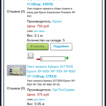
(Код:
14233
)
610
Узел подачи чернил в сборе (помпа и
Отзывов (0)
капа) для Epson Expression Premium XP-
610
Производитель:
Epson
Цена:
750 руб
плюс
доставка
Вес:
0.1 кг.
Количество на складе:
5
В корзину
Подробнее
Узел захвата бумаги 1577828
Epson XP-600/ XP-700/ XP-800/
(Код:
17813
)
XP-55
Узел захвата бумаги 1577828 Epson XP-
600/ XP-700/ XP-800/ XP-55
Отзывов (0)
Производитель:
ОргТехСервис
Цена:
375 руб
плюс
доставка
Вес:
0.05 кг.