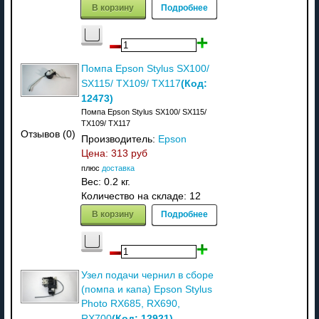
В корзину
Подробнее
Помпа Epson Stylus SX100/
(Код:
SX115/ TX109/ TX117
12473
)
Помпа Epson Stylus SX100/ SX115/
TX109/ TX117
Отзывов (0)
Производитель:
Epson
Цена:
313 руб
плюс
доставка
Вес:
0.2 кг.
Количество на складе:
12
В корзину
Подробнее
Узел подачи чернил в сборе
(помпа и капа) Epson Stylus
Photo RX685, RX690,
(Код:
12921
)
RX700