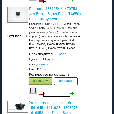
Парковка 1551954 / 1470753
для Epson Stylus Photo TX650 /
(Код:
12963
)
PX650
Парковка 1551954 / 1470753 для Epson
Stylus Photo TX650 / PX650. Элемент
узла подачи ( сборки ) отработанных
Отзывов (0)
чернил ( парковочный узел без помпы).
Подходит для моделей: Epson Stylus
Photo TX650, PX650, RX585, RX610,
RX615, Photo, PX660, TX659, PX660
Производитель:
Epson
Цена:
500 руб
плюс
доставка
Вес:
0.1 кг.
Количество на складе:
7
В корзину
Подробнее
Узел подачи чернил в сборе
1561645 | 1411928 | 1303978 |
1616852 для Epson Stylus