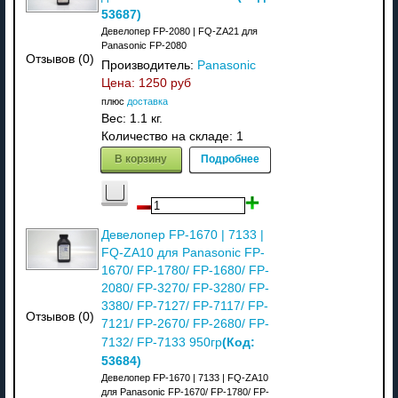
53687
)
Девелопер FP-2080 | FQ-ZA21 для
Panasonic FP-2080
Отзывов (0)
Производитель:
Panasonic
Цена:
1250 руб
плюс
доставка
Вес:
1.1 кг.
Количество на складе:
1
В корзину
Подробнее
Девелопер FP-1670 | 7133 |
FQ-ZA10 для Panasonic FP-
1670/ FP-1780/ FP-1680/ FP-
2080/ FP-3270/ FP-3280/ FP-
3380/ FP-7127/ FP-7117/ FP-
Отзывов (0)
7121/ FP-2670/ FP-2680/ FP-
(Код:
7132/ FP-7133 950гр
53684
)
Девелопер FP-1670 | 7133 | FQ-ZA10
для Panasonic FP-1670/ FP-1780/ FP-