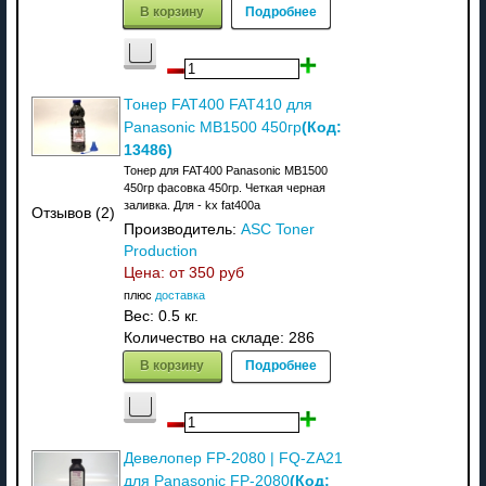
В корзину
Подробнее
Тонер FAT400 FAT410 для
(Код:
Panasonic MB1500 450гр
13486
)
Тонер для FAT400 Panasonic MB1500
450гр фасовка 450гр. Четкая черная
заливка. Для - kx fat400a
Отзывов (2)
Производитель:
ASC Toner
Production
Цена: от
350 руб
плюс
доставка
Вес:
0.5 кг.
Количество на складе:
286
В корзину
Подробнее
Девелопер FP-2080 | FQ-ZA21
(Код:
для Panasonic FP-2080