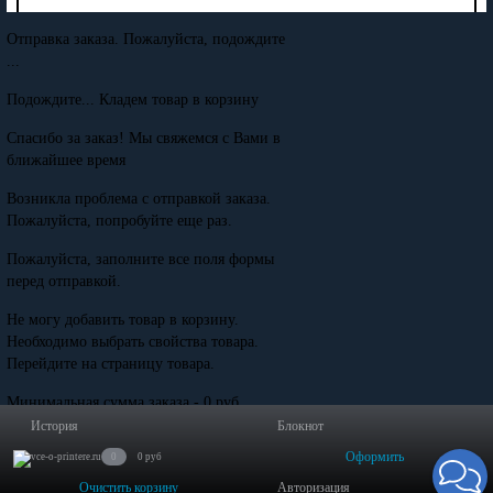
Отправка заказа. Пожалуйста, подождите
...
Подождите... Кладем товар в корзину
Спасибо за заказ! Мы свяжемся с Вами в
ближайшее время
Возникла проблема с отправкой заказа.
Пожалуйста, попробуйте еще раз.
Пожалуйста, заполните все поля формы
перед отправкой.
Не могу добавить товар в корзину.
Необходимо выбрать свойства товара.
Перейдите на страницу товара.
Минимальная сумма заказа - 0 руб.
История
Блокнот
Оформить
0
0 руб
Очистить корзину
Авторизация