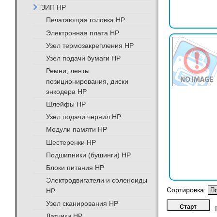
ЗИП HP
Печатающая головка HP
Электронная плата HP
Узел термозакрепления HP
Узел подачи бумаги HP
Ремни, ленты
позиционирования, диски
энкодера HP
Шлейфы HP
Узел подачи чернил HP
Модули памяти HP
Шестеренки HP
Подшипники (бушинги) HP
Блоки питания HP
Электродвигатели и соленоиды
Сортировка:
HP
Узел сканирования HP
Датчики HP