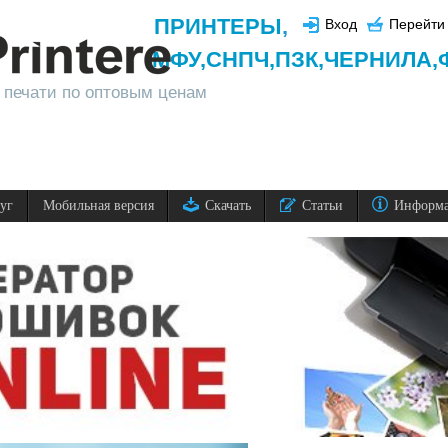
ПРИНТЕРЫ
,
Вход
Перейти 
МФУ,
СНПЧ,
ПЗК,
ЧЕРНИЛА,
 печати по оптовым ценам
луг
Мобильная версия
Скачать
Статьи
Информ