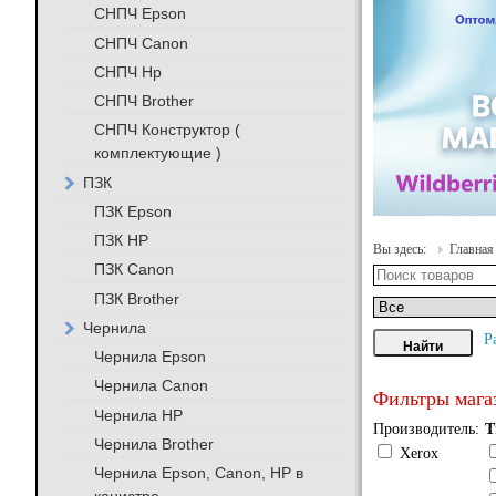
СНПЧ Epson
СНПЧ Canon
СНПЧ Hp
СНПЧ Brother
СНПЧ Конструктор (
комплектующие )
ПЗК
ПЗК Epson
ПЗК HP
Вы здесь:
Главная
ПЗК Canon
ПЗК Brother
Чернила
Р
Чернила Epson
Чернила Canon
Фильтры мага
Чернила HP
Производитель:
Т
Чернила Brother
Xerox
Чернила Epson, Canon, HP в