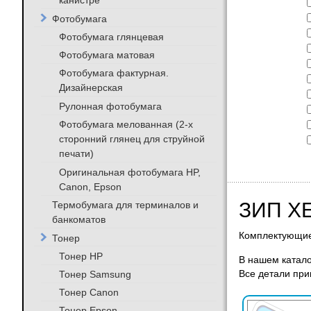
канистре
Фотобумага
Фотобумага глянцевая
Фотобумага матовая
Фотобумага фактурная.
Дизайнерская
Рулонная фотобумага
Фотобумага мелованная (2-х
сторонний глянец для струйной
печати)
Оригинальная фотобумага HP,
Canon, Epson
ЗИП X
Термобумага для терминалов и
банкоматов
Комплектующие
Тонер
Тонер HP
В нашем катало
Тонер Samsung
Все детали при
Тонер Canon
Тонер Epson