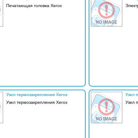
Печатающая головка Xerox
Элект
Узел термозакрепления Xerox
Узел 
Узел термозакрепления Xerox
Узел 