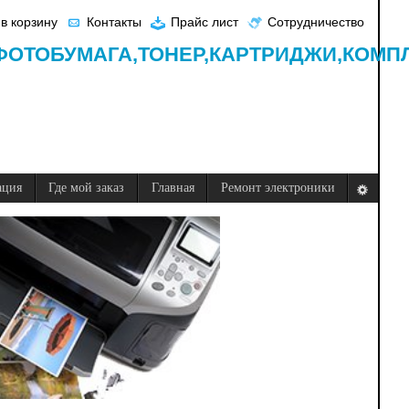
в корзину
Контакты
Прайс лист
Сотрудничество
ФОТОБУМАГА,
ТОНЕР,
КАРТРИДЖИ,
КОМП
ация
Где мой заказ
Главная
Ремонт электроники