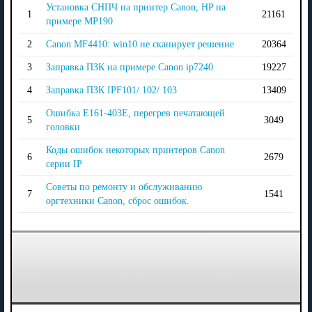
Установка СНПЧ на принтер Canon, HP на
1
21161
примере MP190
2
Canon MF4410: win10 не сканирует решение
20364
3
Заправка ПЗК на примере Canon ip7240
19227
4
Заправка ПЗК IPF101/ 102/ 103
13409
Ошибка E161-403E, перегрев печатающей
5
3049
головки
Коды ошибок некоторых принтеров Canon
6
2679
серии IP
Советы по ремонту и обслуживанию
7
1541
оргтехники Сanon, сброс ошибок.