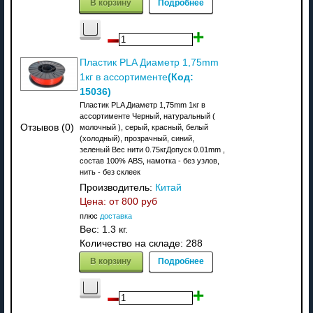
В корзину
Подробнее
Пластик PLA Диаметр 1,75mm
(Код:
1кг в ассортименте
15036
)
Пластик PLA Диаметр 1,75mm 1кг в
ассортименте Черный, натуральный (
Отзывов (0)
молочный ), серый, красный, белый
(холодный), прозрачный, синий,
зеленый Вес нити 0.75кгДопуск 0.01mm ,
состав 100% ABS, намотка - без узлов,
нить - без склеек
Производитель:
Китай
Цена: от
800 руб
плюс
доставка
Вес:
1.3 кг.
Количество на складе:
288
В корзину
Подробнее