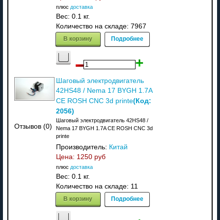
плюс
доставка
Вес:
0.1 кг.
Количество на складе:
7967
В корзину
Подробнее
Шаговый электродвигатель
42HS48 / Nema 17 BYGH 1.7A
(Код:
CE ROSH CNC 3d printe
2056
)
Шаговый электродвигатель 42HS48 /
Отзывов (0)
Nema 17 BYGH 1.7A CE ROSH CNC 3d
printe
Производитель:
Китай
Цена:
1250 руб
плюс
доставка
Вес:
0.1 кг.
Количество на складе:
11
В корзину
Подробнее