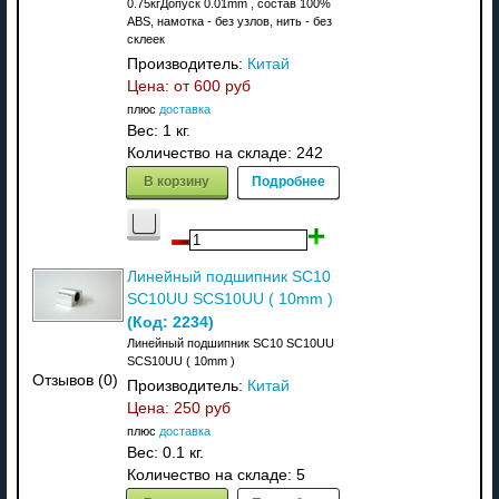
0.75кгДопуск 0.01mm , состав 100%
ABS, намотка - без узлов, нить - без
склеек
Производитель:
Китай
Цена: от
600 руб
плюс
доставка
Вес:
1 кг.
Количество на складе:
242
В корзину
Подробнее
Линейный подшипник SC10
SC10UU SCS10UU ( 10mm )
(Код:
2234
)
Линейный подшипник SC10 SC10UU
SCS10UU ( 10mm )
Отзывов (0)
Производитель:
Китай
Цена:
250 руб
плюс
доставка
Вес:
0.1 кг.
Количество на складе:
5