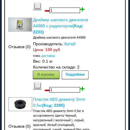
Драйвер шагового двигателя
(Код:
A4988 c радиатором
2233
)
Драйвер шагового двигателя A4988
Производитель:
Китай
Отзывов (0)
Цена:
188 руб
плюс
доставка
Вес:
0.1 кг.
Количество на складе:
2
В корзину
Подробнее
Пластик ABS диаметр 3mm
(Код:
2285
)
0,5кг
Пластик ABS диаметр 3mm 0,5кг в
ассортименте Цвета Черный,
натуральный ( молочный ), серый,
красный, белый (холодный),
Отзывов (0)
прозрачный, синий, зеленый Вес нити