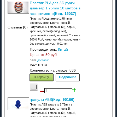
Пластик PLA для 3D ручки
диаметр 1,75mm 10 метров в
(Код:
15037
)
ассортименте
Пластик PLA диаметр 1,75mm в
ассортименте. Цвета: черный,
Отзывов (0)
натуральный ( молочный ), серый,
красный, белый(холодный),
прозрачный, синий, зеленый Состав -
100% PLA, намотка - без узлов, нить -
без склеек, допуск - 0.01mm.
Производитель:
Китай
Цена: от
50 руб
плюс
доставка
Вес:
0.1 кг.
Количество на складе:
836
В корзину
Подробнее
(Код:
95166
)
гранулы ABS
Пластик ABS диаметр 1,75mm в
ассортименте. Цвета: черный,
натуральный ( молочный ), серый,
красный, белый(холодный),