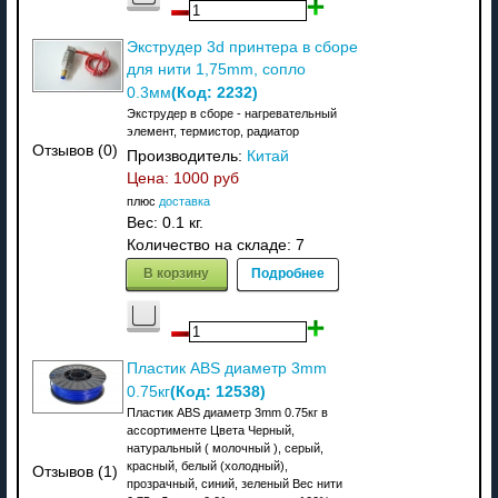
Экструдер 3d принтера в сборе
для нити 1,75mm, сопло
(Код:
2232
)
0.3мм
Экструдер в сборе - нагревательный
элемент, термистор, радиатор
Отзывов (0)
Производитель:
Китай
Цена:
1000 руб
плюс
доставка
Вес:
0.1 кг.
Количество на складе:
7
В корзину
Подробнее
Пластик ABS диаметр 3mm
(Код:
12538
)
0.75кг
Пластик ABS диаметр 3mm 0.75кг в
ассортименте Цвета Черный,
натуральный ( молочный ), серый,
красный, белый (холодный),
Отзывов (1)
прозрачный, синий, зеленый Вес нити