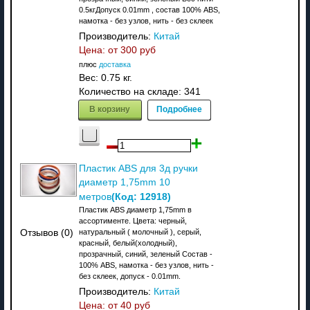
0.5кгДопуск 0.01mm , состав 100% ABS,
намотка - без узлов, нить - без склеек
Производитель:
Китай
Цена: от
300 руб
плюс
доставка
Вес:
0.75 кг.
Количество на складе:
341
В корзину
Подробнее
Пластик ABS для 3д ручки
диаметр 1,75mm 10
(Код:
12918
)
метров
Пластик ABS диаметр 1,75mm в
ассортименте. Цвета: черный,
Отзывов (0)
натуральный ( молочный ), серый,
красный, белый(холодный),
прозрачный, синий, зеленый Состав -
100% ABS, намотка - без узлов, нить -
без склеек, допуск - 0.01mm.
Производитель:
Китай
Цена: от
40 руб