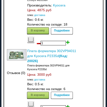
Производитель:
Kyocera
Цена:
4875 руб
плюс
доставка
Вес:
0.6 кг.
Количество на складе:
18
В корзину
Подробнее
Плата форматера 302VP94011
(Код:
для Kyocera P2335d
20026
)
Плата форматера 302VP94011 для
Kyocera P2335d
Отзывов (0)
Цена:
3000 руб
плюс
доставка
Вес:
0.5 кг.
Количество на складе:
6
В корзину
Подробнее