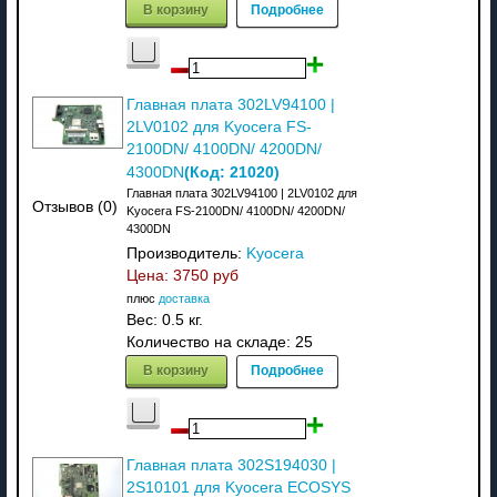
В корзину
Подробнее
Главная плата 302LV94100 |
2LV0102 для Kyocera FS-
2100DN/ 4100DN/ 4200DN/
(Код:
21020
)
4300DN
Главная плата 302LV94100 | 2LV0102 для
Отзывов (0)
Kyocera FS-2100DN/ 4100DN/ 4200DN/
4300DN
Производитель:
Kyocera
Цена:
3750 руб
плюс
доставка
Вес:
0.5 кг.
Количество на складе:
25
В корзину
Подробнее
Главная плата 302S194030 |
2S10101 для Kyocera ECOSYS