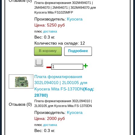
Отзывов (0)
Плата форматирования 302M494071 |
2M494070 | 2M494071 | 302M494070 для
Kyocera Mita FS1025MFP
Производитель:
Kyocera
Цена:
5250 руб
плюс
доставка
Вес:
0.3 кг.
Количество на складе:
12
В корзину
Подробнее
Плата форматирования
302L094010 | 2L00105 для
(Код:
Kyocera Mita FS-1370DN
28780
)
Плата форматирования 302L094010 |
Отзывов (0)
2L00105 для Kyocera Mita FS-1370DN
Производитель:
Kyocera
Цена:
2000 руб
плюс
доставка
Вес:
0.3 кг.