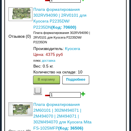
Плата форматирования
302RV94090 | 2RV0101 для
Kyocera P2235DW/
(Код:
70600
)
P2235DN
Плата форматирования 302RV94090 |
Отзывов (0)
2RV0101 для Kyocera P2235DW/
P2235DN
Производитель:
Kyocera
Цена:
4375 руб
плюс
доставка
Вес:
0.5 кг.
Количество на складе:
10
В корзину
Подробнее
Плата форматирования
2M60101 | 302M494071 |
2M494070 | 2M494071 |
302M494070 для Kyocera Mita
(Код:
36506
)
FS-1025MFP