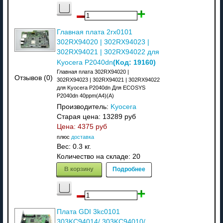
Главная плата 2rx0101
302RX94020 | 302RX94023 |
302RX94021 | 302RX94022 для
(Код:
19160
)
Kyocera P2040dn
Главная плата 302RX94020 |
Отзывов (0)
302RX94023 | 302RX94021 | 302RX94022
для Kyocera P2040dn Для ECOSYS
P2040dn 40ppm(A4)(A)
Производитель:
Kyocera
Старая цена:
13289 руб
Цена:
4375 руб
плюс
доставка
Вес:
0.3 кг.
Количество на складе:
20
В корзину
Подробнее
Плата GDI 3kc0101
303KC94014/ 303KC94010/