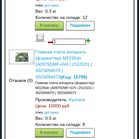
плюс
доставка
Вес:
0.3 кг.
Количество на складе:
12
В корзину
Подробнее
Главная плата аппарата
(форматтер) M2235dn
(A0975DMF+GH | 2S10101 |
302S094070 |
(Код:
16799
)
302S094073
Отзывов (0)
Главная плата аппарата (форматтер)
M2235dn (A0975DMF+GH | 2S10101 |
302S094070 | 302S094073
Производитель:
Kyocera
Цена:
10000 руб
плюс
доставка
Вес:
0.5 кг.
Количество на складе:
8
В корзину
Подробнее