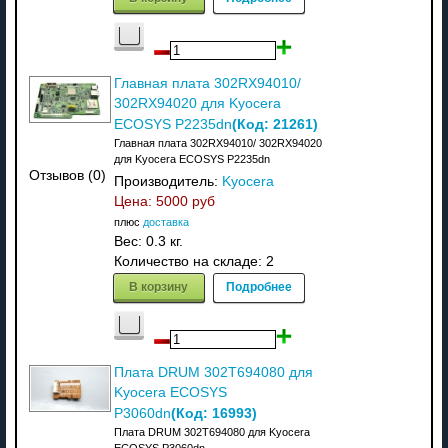
Главная плата 302RX94010/
302RX94020 для Kyocera
(Код:
21261
)
ECOSYS P2235dn
Главная плата 302RX94010/ 302RX94020
для Kyocera ECOSYS P2235dn
Отзывов (0)
Производитель:
Kyocera
Цена:
5000 руб
плюс
доставка
Вес:
0.3 кг.
Количество на складе:
2
В корзину
Подробнее
Плата DRUM 302T694080 для
Kyocera ECOSYS
(Код:
16993
)
P3060dn
Плата DRUM 302T694080 для Kyocera
ECOSYS P3060dn