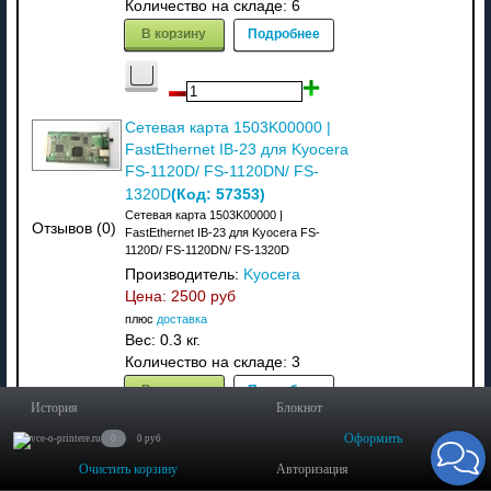
Количество на складе:
6
В корзину
Подробнее
Сетевая карта 1503K00000 |
FastEthernet IB-23 для Kyocera
FS-1120D/ FS-1120DN/ FS-
(Код:
57353
)
1320D
Cетевая карта 1503K00000 |
Отзывов (0)
FastEthernet IB-23 для Kyocera FS-
1120D/ FS-1120DN/ FS-1320D
Производитель:
Kyocera
Цена:
2500 руб
плюс
доставка
Вес:
0.3 кг.
Количество на складе:
3
В корзину
Подробнее
История
Блокнот
Оформить
0
0 руб
Очистить корзину
Авторизация
Плата форматирования