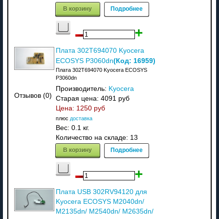
В корзину
Подробнее
Плата 302T694070 Kyocera
(Код:
16959
)
ECOSYS P3060dn
Плата 302T694070 Kyocera ECOSYS
P3060dn
Производитель:
Kyocera
Отзывов (0)
Старая цена:
4091 руб
Цена:
1250 руб
плюс
доставка
Вес:
0.1 кг.
Количество на складе:
13
В корзину
Подробнее
Плата USB 302RV94120 для
Kyocera ECOSYS M2040dn/
M2135dn/ M2540dn/ M2635dn/