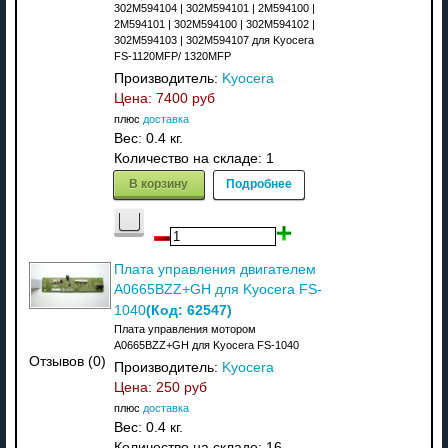
302M594104 | 302M594101 | 2M594100 |
2M594101 | 302M594100 | 302M594102 |
302M594103 | 302M594107 для Kyocera
FS-1120MFP/ 1320MFP
Производитель:
Kyocera
Цена:
7400 руб
плюс
доставка
Вес:
0.4 кг.
Количество на складе:
1
В корзину
Подробнее
Плата управления двигателем
A0665BZZ+GH для Kyocera FS-
(Код:
62547
)
1040
Плата управления мотором
A0665BZZ+GH для Kyocera FS-1040
Отзывов (0)
Производитель:
Kyocera
Цена:
250 руб
плюс
доставка
Вес:
0.4 кг.
Количество на складе:
16