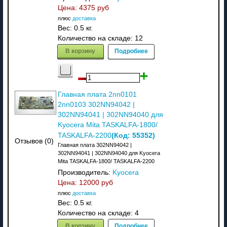
Цена:
4375 руб
плюс
доставка
Вес:
0.5 кг.
Количество на складе:
12
В корзину
Подробнее
Главная плата 2nn0101
2nn0103 302NN94042 |
302NN94041 | 302NN94040 для
Kyocera Mita TASKALFA-1800/
(Код:
55352
)
TASKALFA-2200
Отзывов (0)
Главная плата 302NN94042 |
302NN94041 | 302NN94040 для Kyocera
Mita TASKALFA-1800/ TASKALFA-2200
Производитель:
Kyocera
Цена:
12000 руб
плюс
доставка
Вес:
0.5 кг.
Количество на складе:
4
В корзину
Подробнее