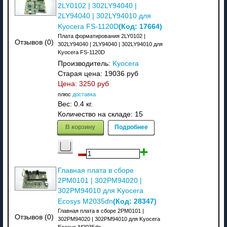
2LY0102 | 302LY94040 |
2LY94040 | 302LY94010 для
(Код:
17664
)
Kyocera FS-1120D
Плата форматирования 2LY0102 |
Отзывов (0)
302LY94040 | 2LY94040 | 302LY94010 для
Kyocera FS-1120D
Производитель:
Kyocera
Старая цена:
19036 руб
Цена:
3250 руб
плюс
доставка
Вес:
0.4 кг.
Количество на складе:
15
В корзину
Подробнее
Главная плата в сборе
2PM0101 | 302PM94020 |
302PM94010 для Kyocera
(Код:
28347
)
Ecosys M2035dn
Главная плата в сборе 2PM0101 |
Отзывов (0)
302PM94020 | 302PM94010 для Kyocera
Ecosys M2035dn