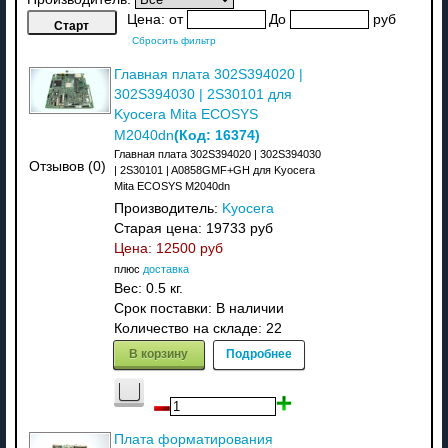
Цена:
от
До
руб
Сбросить фильтр
Главная плата 302S394020 |
302S394030 | 2S30101 для
Kyocera Mita ECOSYS
(Код:
16374
)
M2040dn
Главная плата 302S394020 | 302S394030
Отзывов (0)
| 2S30101 | A0858GMF+GH для Kyocera
Mita ECOSYS M2040dn
Производитель:
Kyocera
Старая цена:
19733 руб
Цена:
12500 руб
плюс
доставка
Вес:
0.5 кг.
Срок поставки:
В наличии
Количество на складе:
22
В корзину
Подробнее
Плата форматирования