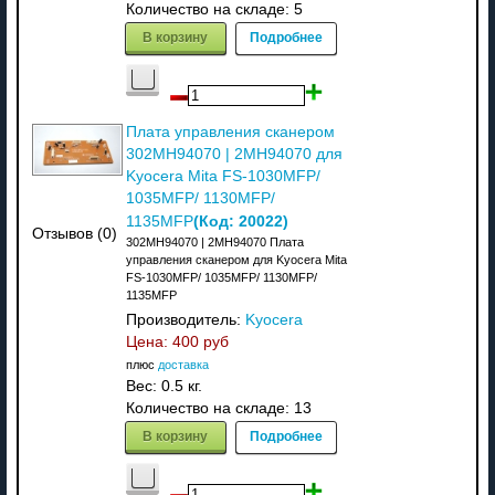
Количество на складе:
5
В корзину
Подробнее
Плата управления сканером
302MH94070 | 2MH94070 для
Kyocera Mita FS-1030MFP/
1035MFP/ 1130MFP/
(Код:
20022
)
1135MFP
Отзывов (0)
302MH94070 | 2MH94070 Плата
управления сканером для Kyocera Mita
FS-1030MFP/ 1035MFP/ 1130MFP/
1135MFP
Производитель:
Kyocera
Цена:
400 руб
плюс
доставка
Вес:
0.5 кг.
Количество на складе:
13
В корзину
Подробнее