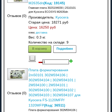
(Код:
19145
)
M2635dn
Главная плата 302S194030 | 2S10101
для Kyocera ECOSYS M2635dn
Отзывов (0)
Производитель:
Kyocera
Старая цена:
18271 руб
Цена:
16250 руб
плюс
доставка
Вес:
0.3 кг.
Количество на складе:
9
В корзину
Подробнее
Плата форматирования
2m50101 302M594106 |
302M594104 | 302M594101 |
2M594100 | 2M594101 |
302M594100 | 302M594102 |
Отзывов (0)
302M594103 | 302M594107 для
Kyocera FS-1120MFP/
(Код:
36511
)
1320MFP
Плата форматирования 302M594106 |