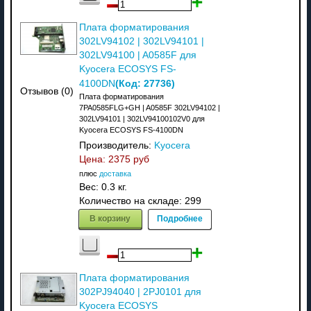
Плата форматирования
302LV94102 | 302LV94101 |
302LV94100 | A0585F для
Kyocera ECOSYS FS-
(Код:
27736
)
4100DN
Отзывов (0)
Плата форматирования
7PA0585FLG+GH | A0585F 302LV94102 |
302LV94101 | 302LV94100102V0 для
Kyocera ECOSYS FS-4100DN
Производитель:
Kyocera
Цена:
2375 руб
плюс
доставка
Вес:
0.3 кг.
Количество на складе:
299
В корзину
Подробнее
Плата форматирования
302PJ94040 | 2PJ0101 для
Kyocera ECOSYS