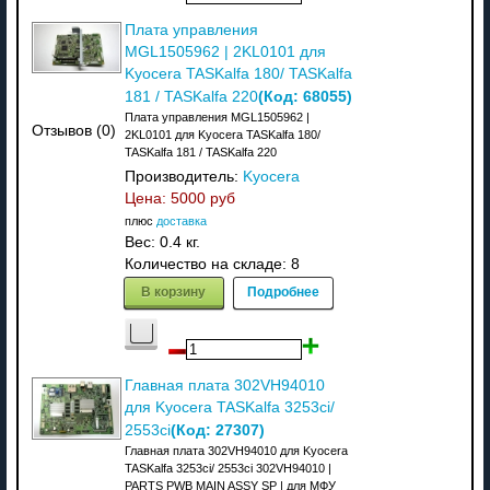
Плата управления
MGL1505962 | 2KL0101 для
Kyocera TASKalfa 180/​ TASKalfa
(Код:
68055
)
181 /​ TASKalfa 220
Плата управления MGL1505962 |
Отзывов (0)
2KL0101 для Kyocera TASKalfa 180/​
TASKalfa 181 /​ TASKalfa 220
Производитель:
Kyocera
Цена:
5000 руб
плюс
доставка
Вес:
0.4 кг.
Количество на складе:
8
В корзину
Подробнее
Главная плата 302VH94010
для Kyocera TASKalfa 3253ci/
(Код:
27307
)
2553ci
Главная плата 302VH94010 для Kyocera
TASKalfa 3253ci/ 2553ci 302VH94010 |
PARTS PWB MAIN ASSY SP | для МФУ