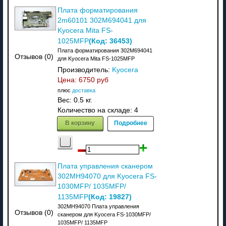
Плата форматирования
2m60101 302M694041 для
Kyocera Mita FS-
(Код:
36453
)
1025MFP
Плата форматирования 302M694041
Отзывов (0)
для Kyocera Mita FS-1025MFP
Производитель:
Kyocera
Цена:
6750 руб
плюс
доставка
Вес:
0.5 кг.
Количество на складе:
4
В корзину
Подробнее
Плата управления сканером
302MH94070 для Kyocera FS-
1030MFP/ 1035MFP/
(Код:
19827
)
1135MFP
302MH94070 Плата управления
Отзывов (0)
сканером для Kyocera FS-1030MFP/
1035MFP/ 1135MFP