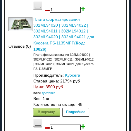
Плата форматирования
302ML94020 | 302ML94022 |
302ML94011 | 302ML94012 |
302ML94020 | 302ML94021 для
(Код:
Kyocera FS-1135MFP
Отзывов (0)
19826
)
Плата форматирования 302ML94020 |
302ML94022 | 302ML94011 | 302ML94012
| 302ML94020 | 302ML94021 для Kyocera
FS-1135MFP
Производитель:
Kyocera
Старая цена:
21794 руб
Цена:
3500 руб
плюс
доставка
Вес:
1 кг.
Количество на складе:
48
В корзину
Подробнее