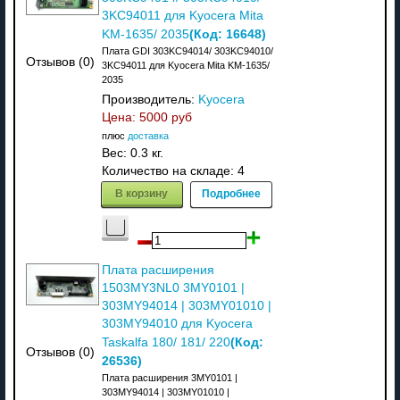
3KC94011 для Kyocera Mita
(Код:
16648
)
KM-1635/ 2035
Плата GDI 303KC94014/ 303KC94010/
Отзывов (0)
3KC94011 для Kyocera Mita KM-1635/
2035
Производитель:
Kyocera
Цена:
5000 руб
плюс
доставка
Вес:
0.3 кг.
Количество на складе:
4
В корзину
Подробнее
Плата расширения
1503MY3NL0 3MY0101 |
303MY94014 | 303MY01010 |
303MY94010 для Kyocera
(Код:
Taskalfa 180/ 181/ 220
Отзывов (0)
26536
)
Плата расширения 3MY0101 |
303MY94014 | 303MY01010 |