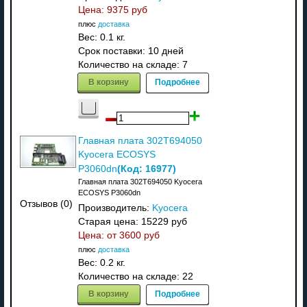
Цена:
9375 руб
плюс
доставка
Вес:
0.1 кг.
Срок поставки:
10 дней
Количество на складе:
7
В корзину
Подробнее
Главная плата 302T694050
Kyocera ECOSYS
(Код:
16977
)
P3060dn
Главная плата 302T694050 Kyocera
ECOSYS P3060dn
Отзывов (0)
Производитель:
Kyocera
Старая цена:
15229 руб
Цена: от
3600 руб
плюс
доставка
Вес:
0.2 кг.
Количество на складе:
22
В корзину
Подробнее