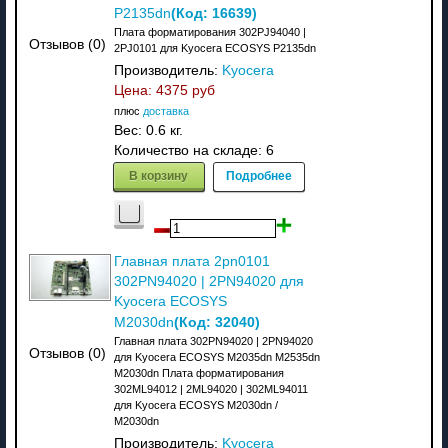
(Код:
16639
)
P2135dn
Плата форматирования 302PJ94040 |
Отзывов (0)
2PJ0101 для Kyocera ECOSYS P2135dn
Производитель:
Kyocera
Цена:
4375 руб
плюс
доставка
Вес:
0.6 кг.
Количество на складе:
6
В корзину
Подробнее
Главная плата 2pn0101
302PN94020 | 2PN94020 для
Kyocera ECOSYS
(Код:
32040
)
M2030dn
Главная плата 302PN94020 | 2PN94020
Отзывов (0)
для Kyocera ECOSYS M2035dn M2535dn
M2030dn Плата форматирования
302ML94012 | 2ML94020 | 302ML94011
для Kyocera ECOSYS M2030dn /
M2030dn
Производитель:
Kyocera