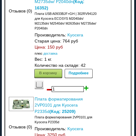
(Код:
M2735dw/ P2040dn
16352
)
Отзывов (0)
Плата USB A0933BJF+GH | 302RV94120
для Kyocera ECOSYS M2040dn/
M2135dn/ M2540dn/ M2635dn/ M2735dw/
P2040dn
Производитель:
Kyocera
Старая цена:
764 руб
Цена:
150 руб
плюс
доставка
Вес:
1 кг.
Количество на складе:
42
В корзину
Подробнее
Плата форматирования
2VP0101 для Kyocera
(Код:
25209
)
P2335d
Плата форматирования 2VP0101 для
Kyocera P2335d
Отзывов (0)
Производитель:
Kyocera
Цена:
3250 руб