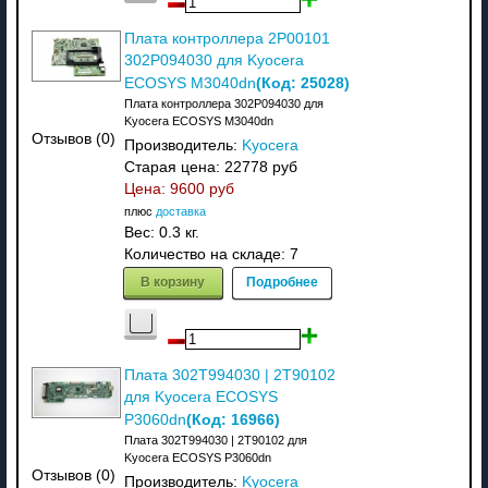
Плата контроллера 2P00101
302P094030 для Kyocera
(Код:
25028
)
ECOSYS M3040dn
Плата контроллера 302P094030 для
Kyocera ECOSYS M3040dn
Отзывов (0)
Производитель:
Kyocera
Старая цена:
22778 руб
Цена:
9600 руб
плюс
доставка
Вес:
0.3 кг.
Количество на складе:
7
В корзину
Подробнее
Плата 302T994030 | 2T90102
для Kyocera ECOSYS
(Код:
16966
)
P3060dn
Плата 302T994030 | 2T90102 для
Kyocera ECOSYS P3060dn
Отзывов (0)
Производитель:
Kyocera