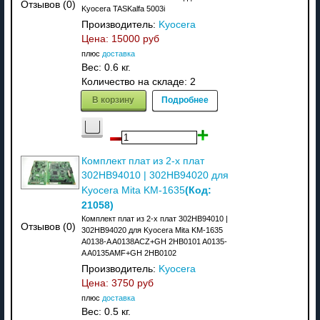
Отзывов (0)
Kyocera TASKalfa 5003i
Производитель:
Kyocera
Цена:
15000 руб
плюс
доставка
Вес:
0.6 кг.
Количество на складе:
2
В корзину
Подробнее
Комплект плат из 2-х плат
302HB94010 | 302HB94020 для
(Код:
Kyocera Mita KM-1635
21058
)
Комплект плат из 2-х плат 302HB94010 |
Отзывов (0)
302HB94020 для Kyocera Mita KM-1635
A0138-A A0138ACZ+GH 2HB0101 A0135-
A A0135AMF+GH 2HB0102
Производитель:
Kyocera
Цена:
3750 руб
плюс
доставка
Вес:
0.5 кг.