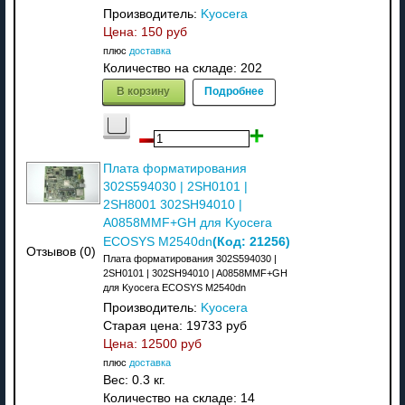
Производитель:
Kyocera
Цена:
150 руб
плюс
доставка
Количество на складе:
202
В корзину
Подробнее
Плата форматирования
302S594030 | 2SH0101 |
2SH8001 302SH94010 |
A0858MMF+GH для Kyocera
(Код:
21256
)
ECOSYS M2540dn
Отзывов (0)
Плата форматирования 302S594030 |
2SH0101 | 302SH94010 | A0858MMF+GH
для Kyocera ECOSYS M2540dn
Производитель:
Kyocera
Старая цена:
19733 руб
Цена:
12500 руб
плюс
доставка
Вес:
0.3 кг.
Количество на складе:
14