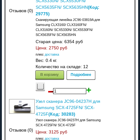
SCX5330N/ SCX5530FN/
(Код:
SCX5635FN/ SCX5635HN
Отзывов (0)
29775
)
Сканирующая линейка JC96-03819A для
Samsung CLX3160/ CLX3160FN/
CLX3160N/ SCX5330N/ SCX5530FN/
SCX5635FN/ SCX5635HN
Старая цена:
6354 руб
Цена:
2750 руб
плюс
доставка
Вес:
0.4 кг.
Количество на складе:
12
В корзину
Подробнее
Узел сканера JC96-04237H для
Samsung SCX-4725FN/ SCX-
(Код:
30283
)
4725F
Узел сканера JC96-04237H для Samsung
SCX-4725FN/ SCX-4725F
Отзывов (0)
Цена:
3125 руб
плюс
доставка