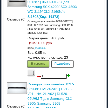
001287 | 0609-001237 для
Samsung SCX-4200/ SCX-4500/
WC-3119/ CLX-2160N/ e-
(Код:
19372
)
St180S
Отзывов (0)
Сканирующая линейка 0609-001287 |
0609-001237 для Samsung SCX-4200/
SCX-4220/ WC-3119/ CLX-2160N/ e-
St180S fl06g-g03
Старая цена:
3180 руб
Цена:
1500 руб
плюс
доставка
Вес:
0.05 кг.
Количество на складе:
23
В корзину
Подробнее
Сканирующая линейка JC97-
03968B HV12X-V01 | HV12L-
V01 | HV12L-V02 | DL520-
09UHM-T для Samsung CLX
3300/ Samsung 3305
Отзывов (0)