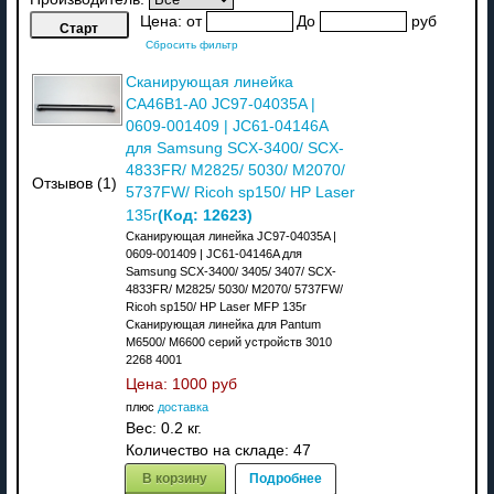
Цена:
от
До
руб
Сбросить фильтр
Сканирующая линейка
CA46B1-A0 JC97-04035A |
0609-001409 | JC61-04146A
для Samsung SCX-3400/ SCX-
4833FR/ M2825/ 5030/ M2070/
Отзывов (1)
5737FW/ Ricoh sp150/ HP Laser
(Код:
12623
)
135r
Сканирующая линейка JC97-04035A |
0609-001409 | JC61-04146A для
Samsung SCX-3400/ 3405/ 3407/ SCX-
4833FR/ M2825/ 5030/ M2070/ 5737FW/
Ricoh sp150/ HP Laser MFP 135r
Сканирующая линейка для Pantum
M6500/ M6600 серий устройств 3010
2268 4001
Цена:
1000 руб
плюс
доставка
Вес:
0.2 кг.
Количество на складе:
47
В корзину
Подробнее