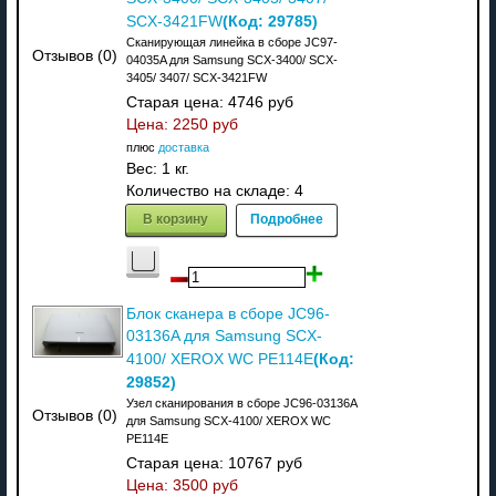
(Код:
29785
)
SCX-3421FW
Сканирующая линейка в сборе JC97-
Отзывов (0)
04035A для Samsung SCX-3400/ SCX-
3405/ 3407/ SCX-3421FW
Старая цена:
4746 руб
Цена:
2250 руб
плюс
доставка
Вес:
1 кг.
Количество на складе:
4
В корзину
Подробнее
Блок сканера в сборе JC96-
03136A для Samsung SCX-
(Код:
4100/ XEROX WC PE114E
29852
)
Узел сканирования в сборе JC96-03136A
Отзывов (0)
для Samsung SCX-4100/ XEROX WC
PE114E
Старая цена:
10767 руб
Цена:
3500 руб