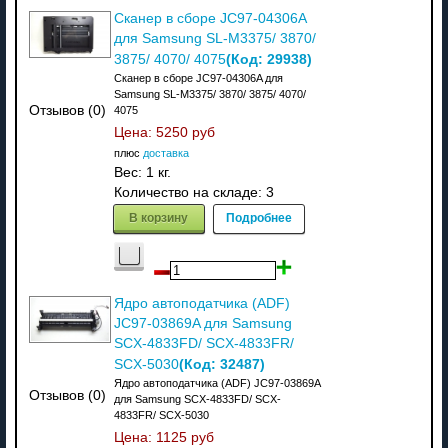
Сканер в сборе JC97-04306A
для Samsung SL-M3375/ 3870/
(Код:
29938
)
3875/ 4070/ 4075
Сканер в сборе JC97-04306A для
Samsung SL-M3375/ 3870/ 3875/ 4070/
Отзывов (0)
4075
Цена:
5250 руб
плюс
доставка
Вес:
1 кг.
Количество на складе:
3
В корзину
Подробнее
Ядро автоподатчика (ADF)
JC97-03869A для Samsung
SCX-4833FD/ SCX-4833FR/
(Код:
32487
)
SCX-5030
Ядро автоподатчика (ADF) JC97-03869A
Отзывов (0)
для Samsung SCX-4833FD/ SCX-
4833FR/ SCX-5030
Цена:
1125 руб