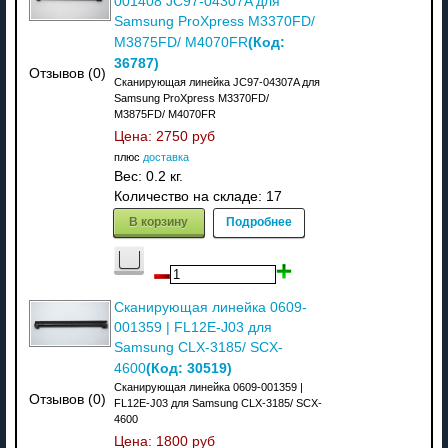
001408 JC97-04307A для
Samsung ProXpress M3370FD/
(Код:
M3875FD/ M4070FR
36787
)
Отзывов (0)
Сканирующая линейка JC97-04307A для
Samsung ProXpress M3370FD/
M3875FD/ M4070FR
Цена:
2750 руб
плюс
доставка
Вес:
0.2 кг.
Количество на складе:
17
В корзину
Подробнее
Сканирующая линейка 0609-
001359 | FL12E-J03 для
Samsung CLX-3185/ SCX-
(Код:
30519
)
4600
Сканирующая линейка 0609-001359 |
Отзывов (0)
FL12E-J03 для Samsung CLX-3185/ SCX-
4600
Цена:
1800 руб