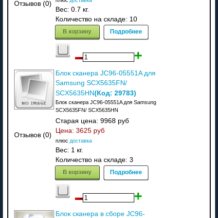
Отзывов (0)
Вес:
0.7 кг.
Количество на складе:
10
В корзину
Подробнее
Блок сканера JC96-05551A для
Samsung SCX5635FN/
(Код:
29783
)
SCX5635HN
Блок сканера JC96-05551A для Samsung
SCX5635FN/ SCX5635HN
Старая цена:
9968 руб
Цена:
3625 руб
Отзывов (0)
плюс
доставка
Вес:
1 кг.
Количество на складе:
3
В корзину
Подробнее
Блок сканера в сборе JC96-