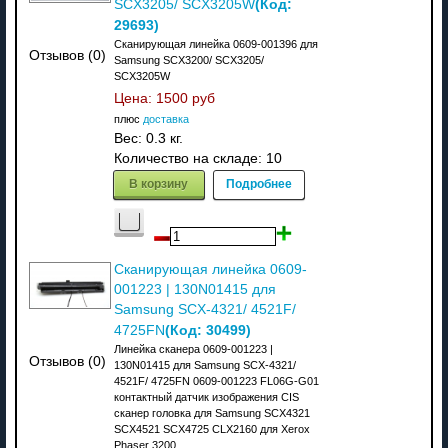
(Код:
SCX3205/ SCX3205W
29693
)
Сканирующая линейка 0609-001396 для
Отзывов (0)
Samsung SCX3200/ SCX3205/
SCX3205W
Цена:
1500 руб
плюс
доставка
Вес:
0.3 кг.
Количество на складе:
10
В корзину
Подробнее
Сканирующая линейка 0609-
001223 | 130N01415 для
Samsung SCX-4321/ 4521F/
(Код:
30499
)
4725FN
Линейка сканера 0609-001223 |
Отзывов (0)
130N01415 для Samsung SCX-4321/
4521F/ 4725FN 0609-001223 FL06G-G01
контактный датчик изображения CIS
сканер головка для Samsung SCX4321
SCX4521 SCX4725 CLX2160 для Xerox
Phaser 3200