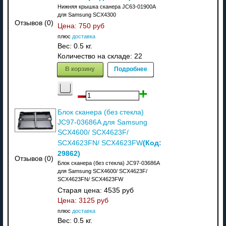
Нижняя крышка сканера JC63-01900A
для Samsung SCX4300
Отзывов (0)
Цена:
750 руб
плюс
доставка
Вес:
0.5 кг.
Количество на складе:
22
В корзину
Подробнее
Блок сканера (без стекла)
JC97-03686A для Samsung
SCX4600/ SCX4623F/
(Код:
SCX4623FN/ SCX4623FW
29862
)
Отзывов (0)
Блок сканера (без стекла) JC97-03686A
для Samsung SCX4600/ SCX4623F/
SCX4623FN/ SCX4623FW
Старая цена:
4535 руб
Цена:
3125 руб
плюс
доставка
Вес:
0.5 кг.