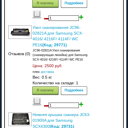
В корзину
Подробнее
Узел сканирования JC96-
02821A для Samsung SCX-
4016/ 4216F/ 4114F/ WC
(Код:
29771
)
РE16
JC96-02821A Узел сканирования
Отзывов (0)
(сканирующая линейка) для Samsung
SCX-4016/ 4216F/ 4114F/ WC РE16
Цена:
2500 руб
плюс
доставка
Вес:
0.5 кг.
Количество на складе:
1
В корзину
Подробнее
Нижняя крышка сканера JC63-
01900A для Samsung
(Код:
29731
)
SCX4300