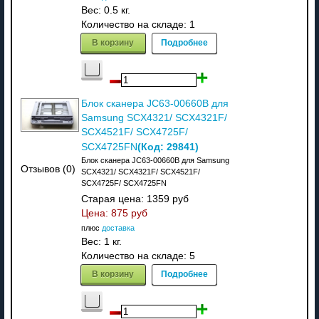
Вес:
0.5 кг.
Количество на складе:
1
В корзину
Подробнее
Блок сканера JC63-00660B для
Samsung SCX4321/ SCX4321F/
SCX4521F/ SCX4725F/
(Код:
29841
)
SCX4725FN
Блок сканера JC63-00660B для Samsung
Отзывов (0)
SCX4321/ SCX4321F/ SCX4521F/
SCX4725F/ SCX4725FN
Старая цена:
1359 руб
Цена:
875 руб
плюс
доставка
Вес:
1 кг.
Количество на складе:
5
В корзину
Подробнее