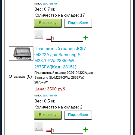
плюс
доставка
Вес:
0.7 кг.
Количество на складе:
17
В корзину
Подробнее
Планшетный сканер JC97-
04322A для Samsung SL-
M2870FW/ 2885FW/
(Код:
23151
)
2875FW
Планшетный сканер JC97-04322A для
Отзывов (0)
Samsung SL-M2870FW/ 2885FW/
2875FW/
Цена:
3500 руб
плюс
доставка
Вес:
0.5 кг.
Количество на складе:
2
В корзину
Подробнее