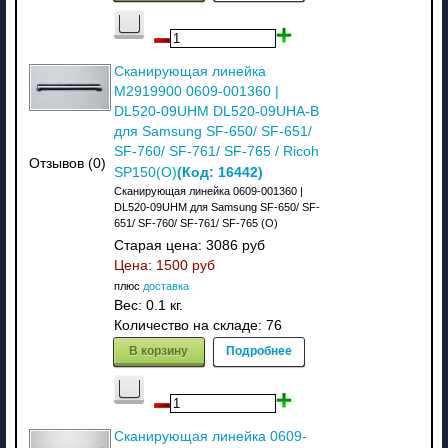
Сканирующая линейка
M2919900 0609-001360 |
DL520-09UHM DL520-09UHA-B
для Samsung SF-650/ SF-651/
SF-760/ SF-761/ SF-765 / Ricoh
Отзывов (0)
(Код:
16442
)
SP150(О)
Сканирующая линейка 0609-001360 |
DL520-09UHM для Samsung SF-650/ SF-
651/ SF-760/ SF-761/ SF-765 (О)
Старая цена:
3086 руб
Цена:
1500 руб
плюс
доставка
Вес:
0.1 кг.
Количество на складе:
76
В корзину
Подробнее
Сканирующая линейка 0609-