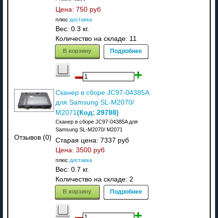
Цена:
750 руб
плюс
доставка
Вес:
0.3 кг.
Количество на складе:
11
В корзину
Подробнее
Сканер в сборе JC97-04385A
для Samsung SL-M2070/
(Код:
29788
)
M2071
Сканер в сборе JC97-04385A для
Samsung SL-M2070/ M2071
Отзывов (0)
Старая цена:
7337 руб
Цена:
3500 руб
плюс
доставка
Вес:
0.7 кг.
Количество на складе:
2
В корзину
Подробнее