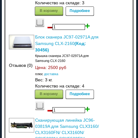
Количество на складе:
3
В корзину
Подробнее
Блок сканера JC97-02971A для
(Код:
Samsung CLX-2160
30456
)
Крышка сканера JC97-02971A для
Samsung CLX-2160
Отзывов (0)
Цена:
2500 руб
плюс
доставка
Вес:
3 кг.
Количество на складе:
4
В корзину
Подробнее
Сканирующая линейка JC96-
03819A для Samsung CLX3160/
CLX3160FN/ CLX3160N/