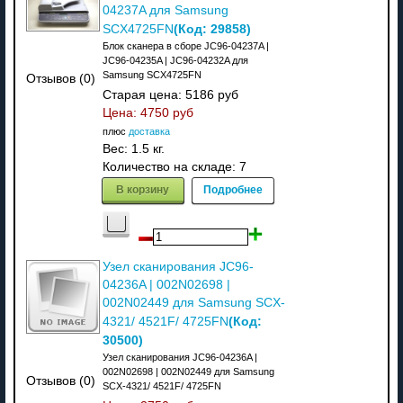
04237A для Samsung
(Код:
29858
)
SCX4725FN
Блок сканера в сборе JC96-04237A |
JC96-04235A | JC96-04232A для
Samsung SCX4725FN
Отзывов (0)
Старая цена:
5186 руб
Цена:
4750 руб
плюс
доставка
Вес:
1.5 кг.
Количество на складе:
7
В корзину
Подробнее
Узел сканирования JC96-
04236A | 002N02698 |
002N02449 для Samsung SCX-
(Код:
4321/ 4521F/ 4725FN
30500
)
Узел сканирования JC96-04236A |
002N02698 | 002N02449 для Samsung
Отзывов (0)
SCX-4321/ 4521F/ 4725FN