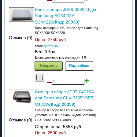
Блок сканера JC96-03822J для
Samsung SCX4200/
(Код:
29930
)
SCX4220
Блок сканера JC96-03822J для Samsung
SCX4200/ SCX4220
Отзывов (0)
Цена:
2750 руб
плюс
доставка
Вес:
0.5 кг.
Количество на складе:
18
В корзину
Подробнее
Сканер в сборе JC97-04075A
для Samsung CLX-3305/ SEE/
(Код:
20358
)
C480W
Сканер в сборе без крышки и панели
управления JC97-04075A для Samsung
Отзывов (0)
CLX-3305/ SEE/ C480W
Старая цена:
5358 руб
Цена:
2500 руб