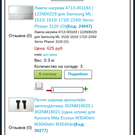
Лампа нагрева 4713-001183 |
122N00229 для Samsung ML-
1510/ 1610/ 1710/ 2240/ Xerox
(Код:
24047
)
Phaser 3120 (О)
Лампа нагрева 4713-001183 | 122N00229
Отзывов (0)
для Samsung ML-1510/ 1610/ 1710/ 2240/
Xerox Phaser 3120 (О)
Цена:
625 руб
плюс
доставка
Вес:
0.3 кг.
Количество на складе:
3
В корзину
Подробнее
Петля шарнир кронштейн
автоподатчика 302NM18020 |
302NM18021 (одна штука) для
Kyocera Mita Ecosys M3040dn/
(Код:
M3040idn/ M3540dn
Отзывов (0)
30277
)