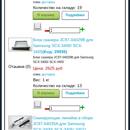
плюс
доставка
Количество на складе:
19
В корзину
Подробнее
Блок сканера JC97-04029B для
Samsung SCX-3400/ SCX-
(Код:
29936
)
3405
Блок сканера JC97-04029B для Samsung
SCX-3400/ SCX-3405
Отзывов (0)
Цена:
2625 руб
плюс
доставка
Вес:
1 кг.
Количество на складе:
13
В корзину
Подробнее
Сканирующая линейка в сборе
JC97-04035A для Samsung
SCX-3400/ SCX-3405/ 3407/