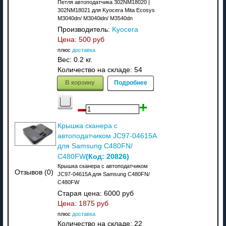
Петля автоподатчика 302NM18020 |
302NM18021 для Kyocera Mita Ecosys
M3040dn/ M3040idn/ M3540dn
Производитель:
Kyocera
Цена:
500 руб
плюс
доставка
Вес:
0.2 кг.
Количество на складе:
54
В корзину
Подробнее
Крышка сканера с
автоподатчиком JC97-04615A
для Samsung C480FN/
(Код:
20826
)
C480FW
Крышка сканера с автоподатчиком
Отзывов (0)
JC97-04615A для Samsung C480FN/
C480FW
Старая цена:
6000 руб
Цена:
1875 руб
плюс
доставка
Количество на складе:
22