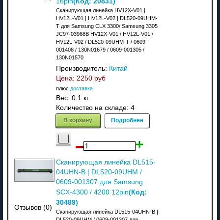
(Код:
20831
)
16pin
Сканирующая линейка HV12X-V01 |
HV12L-V01 | HV12L-V02 | DL520-09UHM-
T для Samsung CLX 3300/ Samsung 3305
JC97-03968B HV12X-V01 / HV12L-V01 /
HV12L-V02 / DL520-09UHM-T / 0609-
001408 / 130N01679 / 0609-001305 /
130N01570
Производитель:
Китай
Цена:
2250 руб
плюс
доставка
Вес:
0.1 кг.
Количество на складе:
4
В корзину
Подробнее
Сканирующая линейка DL515-
04UHN-B | DL520-09UHM /
0609-001307 для Samsung
(Код:
SCX-4300 / 4200 12pin
30489
)
Отзывов (0)
Сканирующая линейка DL515-04UHN-B |
DL520-09UHM / 0609-001307 для