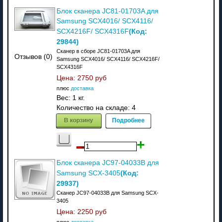
Блок сканера JC81-01703A для
Samsung SCX4016/ SCX4116/
(Код:
SCX4216F/ SCX4316F
29844
)
Сканер в сборе JC81-01703A для
Отзывов (0)
Samsung SCX4016/ SCX4116/ SCX4216F/
SCX4316F
Цена:
2750 руб
плюс
доставка
Вес:
1 кг.
Количество на складе:
4
В корзину
Подробнее
Блок сканера JC97-04033B для
(Код:
Samsung SCX-3405
29937
)
Сканер JC97-04033B для Samsung SCX-
3405
Цена:
2250 руб
плюс
доставка