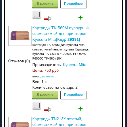
В корзину
Подробнее
Картридж TK-560M пурпурный,
совместимый для принтеров
(Код:
29391
)
Kyocera Mita
Картридж TK-560M для Kyocera Mita,
совместимый аналог, купить Картридж
Kyocera FS-C5300 / C5350 / ECOSYS
P6030C TK-560 (10k)
Отзывов (0)
Производитель:
Kyocera Mita
Цена:
750 руб
плюс
доставка
Вес:
1 кг.
Количество на складе:
2
В корзину
Подробнее
Картридж TN213Y желтый,
совместимый для принтеров