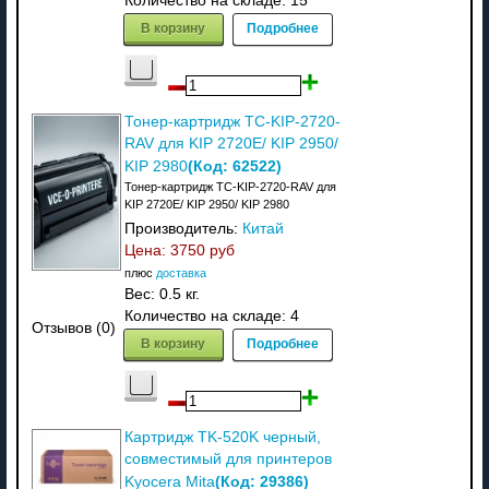
Количество на складе:
15
В корзину
Подробнее
Тонер-картридж TC-KIP-2720-
RAV для KIP 2720E/ KIP 2950/
(Код:
62522
)
KIP 2980
Тонер-картридж TC-KIP-2720-RAV для
KIP 2720E/ KIP 2950/ KIP 2980
Производитель:
Китай
Цена:
3750 руб
плюс
доставка
Вес:
0.5 кг.
Количество на складе:
4
Отзывов (0)
В корзину
Подробнее
Картридж TK-520K черный,
совместимый для принтеров
(Код:
29386
)
Kyocera Mita