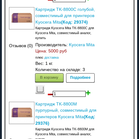
Картридж TK-8800C голубой,
совместимый для принтеров
(Код:
29374
)
Kyocera Mita
Картридж Kyocera Mita TK-8800C для
Kyocera Mita, совместимый аналог,
купить
Производитель:
Kyocera Mita
Отзывов (0)
Цена:
5000 руб
плюс
доставка
Вес:
1 кг.
Количество на складе:
3
В корзину
Подробнее
Картридж TK-8800M
пурпурный, совместимый для
(Код:
принтеров Kyocera Mita
29376
)
Картридж Kyocera Mita TK-8800M для
Kyocera Mita, совместимый аналог,