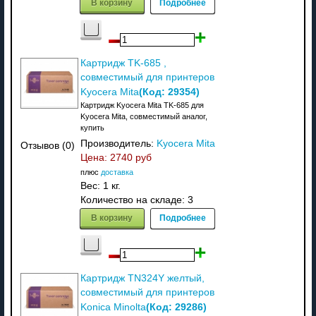
В корзину
Подробнее
Картридж TK-685 ,
совместимый для принтеров
(Код:
29354
)
Kyocera Mita
Картридж Kyocera Mita TK-685 для
Kyocera Mita, совместимый аналог,
купить
Производитель:
Kyocera Mita
Отзывов (0)
Цена:
2740 руб
плюс
доставка
Вес:
1 кг.
Количество на складе:
3
В корзину
Подробнее
Картридж TN324Y желтый,
совместимый для принтеров
(Код:
29286
)
Konica Minolta