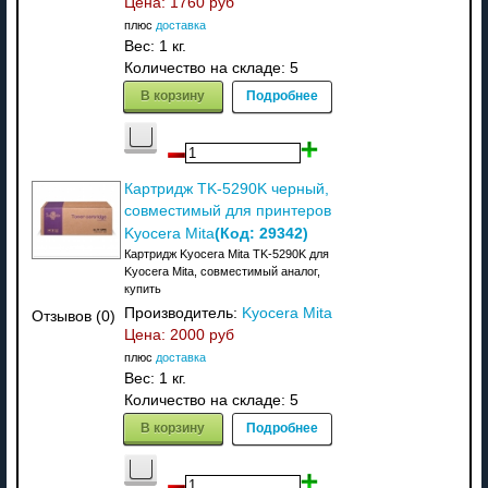
Цена:
1760 руб
плюс
доставка
Вес:
1 кг.
Количество на складе:
5
В корзину
Подробнее
Картридж TK-5290K черный,
совместимый для принтеров
(Код:
29342
)
Kyocera Mita
Картридж Kyocera Mita TK-5290K для
Kyocera Mita, совместимый аналог,
купить
Производитель:
Kyocera Mita
Отзывов (0)
Цена:
2000 руб
плюс
доставка
Вес:
1 кг.
Количество на складе:
5
В корзину
Подробнее