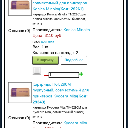
совместимый для принтеров
(Код:
29261
)
Konica Minolta
Картридж Konica Minolta TN221C для
Konica Minolta, совместимый аналог,
купить
Производитель:
Konica Minolta
Отзывов (0)
Цена:
3110 руб
плюс
доставка
Вес:
1 кг.
Количество на складе:
2
В корзину
Подробнее
Картридж TK-5290M
пурпурный, совместимый для
(Код:
принтеров Kyocera Mita
29343
)
Картридж Kyocera Mita TK-5290M для
Kyocera Mita, совместимый аналог,
купить
Отзывов (0)
Производитель:
Kyocera Mita