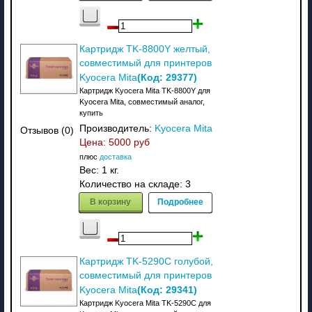
Картридж TK-8800Y желтый,
совместимый для принтеров
(Код:
29377
)
Kyocera Mita
Картридж Kyocera Mita TK-8800Y для
Kyocera Mita, совместимый аналог,
купить
Производитель:
Kyocera Mita
Отзывов (0)
Цена:
5000 руб
плюс
доставка
Вес:
1 кг.
Количество на складе:
3
В корзину
Подробнее
Картридж TK-5290C голубой,
совместимый для принтеров
(Код:
29341
)
Kyocera Mita
Картридж Kyocera Mita TK-5290C для