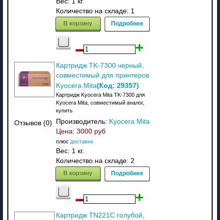
Вес:
1 кг.
Количество на складе:
1
В корзину
Подробнее
Картридж TK-7300 черный,
совместимый для принтеров
(Код:
29357
)
Kyocera Mita
Картридж Kyocera Mita TK-7300 для
Kyocera Mita, совместимый аналог,
купить
Производитель:
Kyocera Mita
Отзывов (0)
Цена:
3000 руб
плюс
доставка
Вес:
1 кг.
Количество на складе:
2
В корзину
Подробнее
Картридж TN221C голубой,