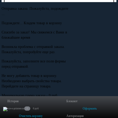
Отправка заказа. Пожалуйста, подождите
...
Подождите... Кладем товар в корзину
Спасибо за заказ! Мы свяжемся с Вами в
ближайшее время
Возникла проблема с отправкой заказа.
Пожалуйста, попробуйте еще раз.
Пожалуйста, заполните все поля формы
перед отправкой.
Не могу добавить товар в корзину.
Необходимо выбрать свойства товара.
Перейдите на страницу товара.
Минимальная сумма заказа - 0 руб.
История
Блокнот
Оформить
0
0 руб
Очистить корзину
Авторизация