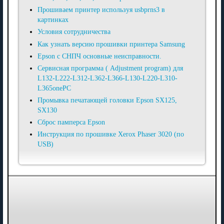
Прошиваем принтер используя usbprns3 в
картинках
Условия сотрудничества
Как узнать версию прошивки принтера Samsung
Epson с СНПЧ основные неисправности.
Сервисная программа ( Adjustment program) для
L132-L222-L312-L362-L366-L130-L220-L310-
L365onePC
Промывка печатающей головки Epson SX125,
SX130
Сброс памперса Epson
Инструкция по прошивке Xerox Phaser 3020 (по
USB)