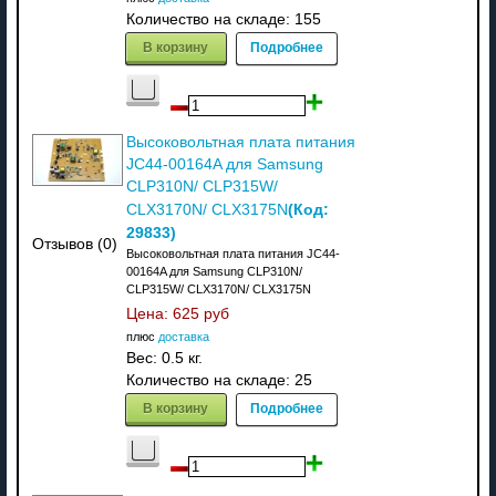
Количество на складе:
155
В корзину
Подробнее
Высоковольтная плата питания
JC44-00164A для Samsung
CLP310N/ CLP315W/
(Код:
CLX3170N/ CLX3175N
29833
)
Отзывов (0)
Высоковольтная плата питания JC44-
00164A для Samsung CLP310N/
CLP315W/ CLX3170N/ CLX3175N
Цена:
625 руб
плюс
доставка
Вес:
0.5 кг.
Количество на складе:
25
В корзину
Подробнее