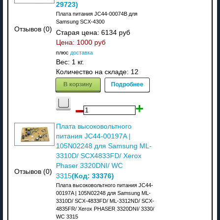
29723
)
Плата питания JC44-00074B для
Samsung SCX-4300
Отзывов (0)
Старая цена:
6134 руб
Цена:
1000 руб
плюс
доставка
Вес:
1 кг.
Количество на складе:
12
В корзину
Подробнее
Плата высоковольтного
питания JC44-00197A |
105N02248 для Samsung ML-
3310D/ SCX4833FD/ Xerox
Phaser 3320DNI/ WC
Отзывов (0)
(Код:
33376
)
3315
Плата высоковольтного питания JC44-
00197A | 105N02248 для Samsung ML-
3310D/ SCX-4833FD/ ML-3312ND/ SCX-
4835FR/ Xerox PHASER 3320DNI/ 3330/
WC 3315