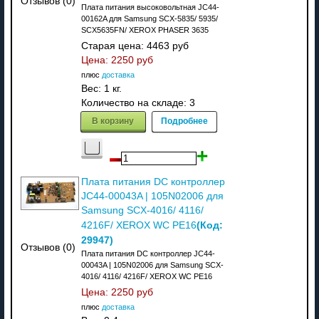
Отзывов (0)
Плата питания высоковольтная JC44-
00162A для Samsung SCX-5835/ 5935/
SCX5635FN/ XEROX PHASER 3635
Старая цена:
4463 руб
Цена:
2250 руб
плюс
доставка
Вес:
1 кг.
Количество на складе:
3
В корзину
Подробнее
Плата питания DC контроллер
JC44-00043A | 105N02006 для
Samsung SCX-4016/ 4116/
(Код:
4216F/ XEROX WC PE16
29947
)
Отзывов (0)
Плата питания DC контроллер JC44-
00043A | 105N02006 для Samsung SCX-
4016/ 4116/ 4216F/ XEROX WC PE16
Цена:
2250 руб
плюс
доставка