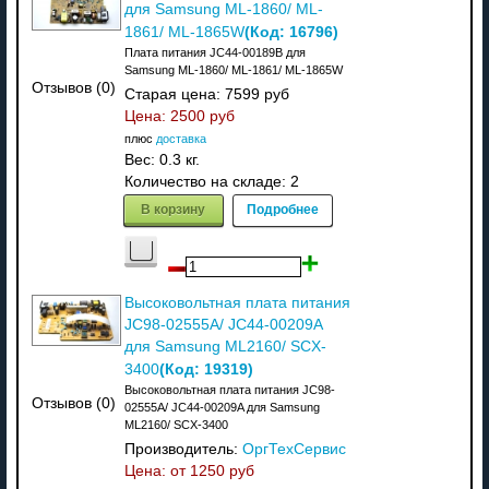
для Samsung ML-1860/ ML-
(Код:
16796
)
1861/ ML-1865W
Плата питания JC44-00189B для
Samsung ML-1860/ ML-1861/ ML-1865W
Отзывов (0)
Старая цена:
7599 руб
Цена:
2500 руб
плюс
доставка
Вес:
0.3 кг.
Количество на складе:
2
В корзину
Подробнее
Высоковольтная плата питания
JC98-02555A/ JC44-00209A
для Samsung ML2160/ SCX-
(Код:
19319
)
3400
Высоковольтная плата питания JC98-
Отзывов (0)
02555A/ JC44-00209A для Samsung
ML2160/ SCX-3400
Производитель:
ОргТехСервис
Цена: от
1250 руб