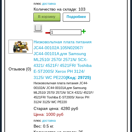
плюс
доставка
Количество на складе:
103
В корзину
Подробнее
Низковольтная плата питания
JC44-00102A 105N02067/
JC44-00101A для Samsung
ML2510/ 2570/ 2571N/ SCX-
4321/ 4521F/ 4521FR/ Toshiba
Отзывов (0)
E-ST200S/ Xerox PH 3124/
(Код:
29725
)
3125/ WC PE220
Низковольтная плата питания JC44-
00102A/ JC44-00101A для Samsung
ML2510/ 2570/ 2571N/ SCX-4321/ 4521F/
4521FR/ Toshiba E-ST200S/ Xerox PH
3124/ 3125/ WC PE220
Старая цена:
4280 руб
Цена:
1000 руб
плюс
доставка
Вес:
0.5 кг.