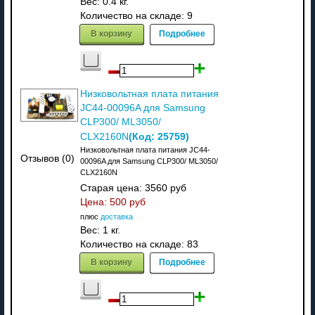
Вес:
0.4 кг.
Количество на складе:
9
В корзину
Подробнее
Низковольтная плата питания
JC44-00096A для Samsung
CLP300/ ML3050/
(Код:
25759
)
CLX2160N
Низковольтная плата питания JC44-
Отзывов (0)
00096A для Samsung CLP300/ ML3050/
CLX2160N
Старая цена:
3560 руб
Цена:
500 руб
плюс
доставка
Вес:
1 кг.
Количество на складе:
83
В корзину
Подробнее