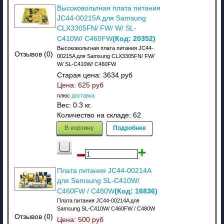
Высоковольтная плата питания
JC44-00215A для Samsung
CLX3305FN/ FW/ W/ SL-
(Код:
20352
)
C410W/ C460FW
Высоковольтная плата питания JC44-
Отзывов (0)
00215A для Samsung CLX3305FN/ FW/
W/ SL-C410W/ C460FW
Старая цена:
3634 руб
Цена:
625 руб
плюс
доставка
Вес:
0.3 кг.
Количество на складе:
62
В корзину
Подробнее
Плата питания JC44-00214A
для Samsung SL-C410W/
(Код:
16836
)
C460FW / C480W
Плата питания JC44-00214A для
Samsung SL-C410W/ C460FW / C480W
Отзывов (0)
Цена:
500 руб