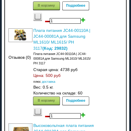
В корзину
Подробнее
Плата питания JC44-00110A |
JC44-00081A для Samsung
ML1610/ ML1615/ PH
(Код:
29832
)
3117
Плата питания JC44-00110A | JC44-
Отзывов (0)
00081A для Samsung ML1610/ ML1615/
PH 3117
Старая цена:
4738 руб
Цена:
500 руб
плюс
доставка
Вес:
0.5 кг.
Количество на складе:
60
В корзину
Подробнее
Высоковольтная плата питания