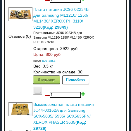
Плата питания JC96-02234B
для Samsung ML1210/ 1250/
ML1430/ XEROX PH 3110/
(Код:
29849
)
3210
Плата питания JC96-02234B для
Отзывов (0)
Samsung ML1210/ 1250/ ML1430/ XEROX
PH 3110/ 3210
Старая цена:
3922 руб
Цена:
800 руб
плюс
доставка
Вес:
0.3 кг.
Количество на складе:
30
В корзину
Подробнее
Высоковольтная плата питания
JC44-00162A для Samsung
SCX-5835/ 5935/ SCX5635FN/
(Код:
XEROX PHASER 3635
29726
)