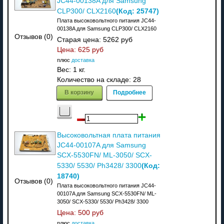
JC44-00138A для Samsung
(Код:
25747
)
CLP300/ CLX2160
Плата высоковольтного питания JC44-
00138A для Samsung CLP300/ CLX2160
Отзывов (0)
Старая цена:
5262 руб
Цена:
625 руб
плюс
доставка
Вес:
1 кг.
Количество на складе:
28
В корзину
Подробнее
Высоковольтная плата питания
JC44-00107A для Samsung
SCX-5530FN/ ML-3050/ SCX-
(Код:
5330/ 5530/ Ph3428/ 3300
18740
)
Отзывов (0)
Плата высоковольтного питания JC44-
00107A для Samsung SCX-5530FN/ ML-
3050/ SCX-5330/ 5530/ Ph3428/ 3300
Цена:
500 руб
плюс
доставка