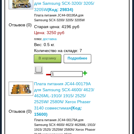
для Samsung SCX-3200/ 3205/
(Код:
29834
)
3205W
Плата питания JC44-00195A для
Samsung SCX-3200/ 3205/ 3205W
Отзывов (0)
Старая цена:
4196 руб
Цена:
3250 руб
плюс
доставка
Вес:
0.5 кг.
Количество на складе:
7
В корзину
Подробнее
Плата питания JC44-00179A
для Samsung SCX-4600/ 4623/
4626ML-1910/ 1915/ 2525/
2525W/ 2580N/ Xerox Phaser
(Код:
3140 совместимая
Отзывов (0)
15600
)
Плата питания JC44-00179A для
Samsung SCX-4600/ 4623/ 4626ML-1910/
1915/ 2525/ 2525W/ 2580N/ Xerox Phaser