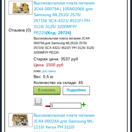
Высоковольтная плата питания
JC44-00079A | 105N02068 для
Samsung ML2510/ 2570/
2571N/ SCX-4321/ 4521F/ PH
3124/ 3125/ 3200MFP/
Отзывов (0)
(Код:
29724
)
PE220
Высоковольтная плата питания JC44-
00079A для Samsung ML2510/ 2570/
2571N/ SCX-4321/ 4521F/ PH 3124/ 3125/
3200MFP/ PE220
Старая цена:
3537 руб
Цена:
1500 руб
плюс
доставка
Вес:
0.5 кг.
Количество на складе:
45
В корзину
Подробнее
Высоковольтная плата питания
JC44-00024A для Samsung ML-
1210/ Xerox PH 3110/