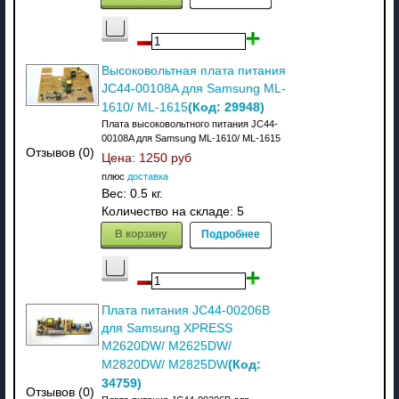
Высоковольтная плата питания
JC44-00108A для Samsung ML-
(Код:
29948
)
1610/ ML-1615
Плата высоковольтного питания JC44-
00108A для Samsung ML-1610/ ML-1615
Отзывов (0)
Цена:
1250 руб
плюс
доставка
Вес:
0.5 кг.
Количество на складе:
5
В корзину
Подробнее
Плата питания JC44-00206B
для Samsung XPRESS
M2620DW/ M2625DW/
(Код:
M2820DW/ M2825DW
34759
)
Отзывов (0)