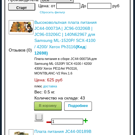
Цена:
от
До
руб
Сбросить фильтр
Высоковольтная плата питания
JC44-00073A | JC96-03206B |
JC96-03206C | 140N62967 для
Samsung ML-1520P/ SCX-4100
(Код:
/ 4200/ Xerox Ph3116
Отзывов (0)
12698
)
Плата питания в сборе JC44-00073A для
Samsung ML-1520P/ SCX-4100 / 4200/
4300/ Xerox РE114e/ Ph3116,
MONTBLANC-V2 Rev.1.6
Цена:
625 руб
плюс
доставка
Вес:
0.5 кг.
Количество на складе:
43
В корзину
Подробнее
Плата питания JC44-00189B