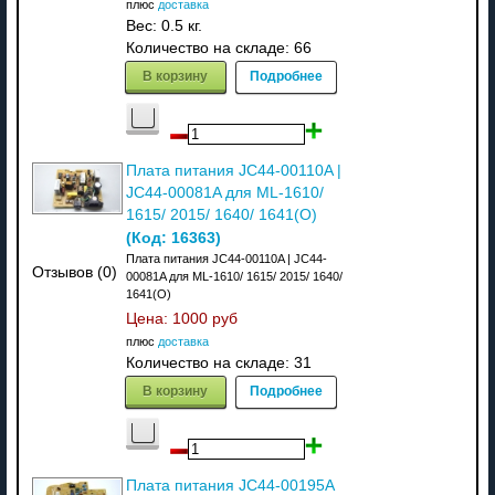
плюс
доставка
Вес:
0.5 кг.
Количество на складе:
66
В корзину
Подробнее
Плата питания JC44-00110A |
JC44-00081A для ML-1610/
1615/ 2015/ 1640/ 1641(O)
(Код:
16363
)
Плата питания JC44-00110A | JC44-
Отзывов (0)
00081A для ML-1610/ 1615/ 2015/ 1640/
1641(O)
Цена:
1000 руб
плюс
доставка
Количество на складе:
31
В корзину
Подробнее
Плата питания JC44-00195A