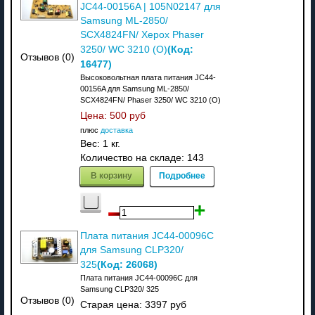
JC44-00156A | 105N02147 для
Samsung ML-2850/
SCX4824FN/ Херох Phaser
(Код:
3250/ WC 3210 (О)
Отзывов (0)
16477
)
Высоковольтная плата питания JC44-
00156A для Samsung ML-2850/
SCX4824FN/ Phaser 3250/ WC 3210 (О)
Цена:
500 руб
плюс
доставка
Вес:
1 кг.
Количество на складе:
143
В корзину
Подробнее
Плата питания JC44-00096C
для Samsung CLP320/
(Код:
26068
)
325
Плата питания JC44-00096C для
Samsung CLP320/ 325
Отзывов (0)
Старая цена:
3397 руб