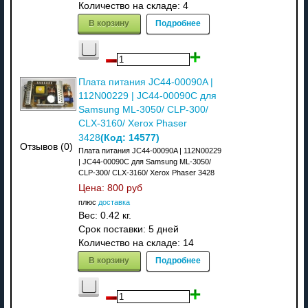
Количество на складе:
4
В корзину
Подробнее
Плата питания JC44-00090A |
112N00229 | JC44-00090C для
Samsung ML-3050/ CLP-300/
CLX-3160/ Xerox Phaser
(Код:
14577
)
3428
Отзывов (0)
Плата питания JC44-00090A | 112N00229
| JC44-00090C для Samsung ML-3050/
CLP-300/ CLX-3160/ Xerox Phaser 3428
Цена:
800 руб
плюс
доставка
Вес:
0.42 кг.
Срок поставки:
5 дней
Количество на складе:
14
В корзину
Подробнее