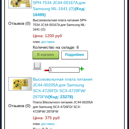
SPH-7534 JC44-00167A для
(Код:
Samsung ML-1641 (O)
16495
)
Высоковольтная плата питания SPH-
Отзывов (0)
7534 JC44-00167A для Samsung ML-
1641 (О)
Цена:
1200 руб
плюс
доставка
Количество на складе:
6
В корзину
Подробнее
Высоковольтная плата питания
JC44-00205A для Samsung
SCX-4726FD/ SCX-4729FW/
(Код:
23278
)
2870FW
Плата В/вольтного питания JC44-00205A
Отзывов (0)
для Samsung SCX-4726FD/ SCX-
4729FW/ 2870FW
Цена:
375 руб
плюс
доставка