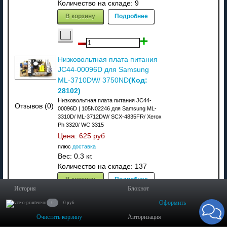
Количество на складе:
9
В корзину
Подробнее
Низковольтная плата питания
JC44-00096D для Samsung
(Код:
ML-3710DW/ 3750ND
28102
)
Низковольтная плата питания JC44-
Отзывов (0)
00096D | 105N02246 для Samsung ML-
3310D/ ML-3712DW/ SCX-4835FR/ Xerox
Ph 3320/ WC 3315
Цена:
625 руб
плюс
доставка
Вес:
0.3 кг.
Количество на складе:
137
В корзину
Подробнее
История
Блокнот
Оформить
0
0 руб
Очистить корзину
Авторизация
Плата питания JC44-00148A