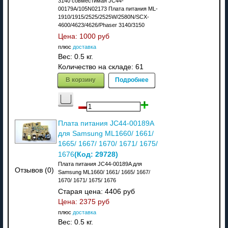
3140 совместимая JC44-
00179A/105N02173 Плата питания ML-
1910/1915/2525/2525W/2580N/SCX-
4600/4623/4626/Phaser 3140/3150
Цена:
1000 руб
плюс
доставка
Вес:
0.5 кг.
Количество на складе:
61
В корзину
Подробнее
Плата питания JC44-00189A
для Samsung ML1660/ 1661/
1665/ 1667/ 1670/ 1671/ 1675/
(Код:
29728
)
1676
Плата питания JC44-00189A для
Отзывов (0)
Samsung ML1660/ 1661/ 1665/ 1667/
1670/ 1671/ 1675/ 1676
Старая цена:
4406 руб
Цена:
2375 руб
плюс
доставка
Вес:
0.5 кг.