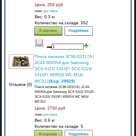
Цена:
250 руб
плюс
доставка
Вес:
0.3 кг.
Количество на складе:
552
В корзину
Подробнее
Плата питания JC96-02317A |
JC44-00035A для Samsung
SCX-5112/ 5312F/ SCX-5115/
5315F/ XEROX WC M15/
(Код:
29929
)
WC312
Отзывов (0)
Плата питания JC96-02317A | JC44-
00035A для Samsung SCX-5112/ 5312F/
SCX-5115/ 5315F/ XEROX WC M15/
WC312
Цена:
2750 руб
плюс
доставка
Вес:
0.6 кг.
Количество на складе:
5
В корзину
Подробнее