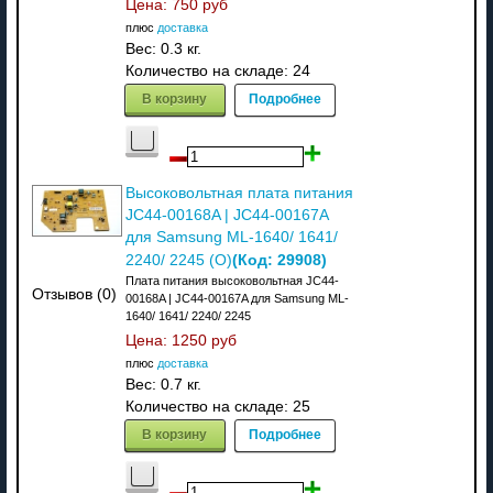
Цена:
750 руб
плюс
доставка
Вес:
0.3 кг.
Количество на складе:
24
В корзину
Подробнее
Высоковольтная плата питания
JC44-00168A | JC44-00167A
для Samsung ML-1640/ 1641/
(Код:
29908
)
2240/ 2245 (O)
Плата питания высоковольтная JC44-
Отзывов (0)
00168A | JC44-00167A для Samsung ML-
1640/ 1641/ 2240/ 2245
Цена:
1250 руб
плюс
доставка
Вес:
0.7 кг.
Количество на складе:
25
В корзину
Подробнее