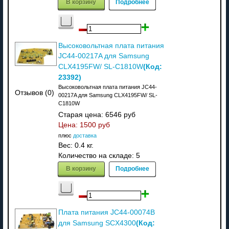
В корзину
Подробнее
Высоковольтная плата питания
JC44-00217A для Samsung
(Код:
CLX4195FW/ SL-C1810W
23392
)
Высоковольтная плата питания JC44-
Отзывов (0)
00217A для Samsung CLX4195FW/ SL-
C1810W
Старая цена:
6546 руб
Цена:
1500 руб
плюс
доставка
Вес:
0.4 кг.
Количество на складе:
5
В корзину
Подробнее
Плата питания JC44-00074B
(Код:
для Samsung SCX4300