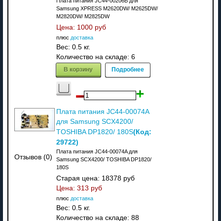
Плата питания JC44-00206B для
Samsung XPRESS M2620DW/ M2625DW/
M2820DW/ M2825DW
Цена:
1000 руб
плюс
доставка
Вес:
0.5 кг.
Количество на складе:
6
В корзину
Подробнее
Плата питания JC44-00074A
для Samsung SCX4200/
(Код:
TOSHIBA DP1820/ 180S
29722
)
Плата питания JC44-00074A для
Отзывов (0)
Samsung SCX4200/ TOSHIBA DP1820/
180S
Старая цена:
18378 руб
Цена:
313 руб
плюс
доставка
Вес:
0.5 кг.
Количество на складе:
88