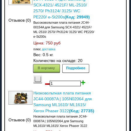
SCX-4321/ 4521F/ ML-2510/
2570/ Ph3124/ 3125/ WC
(Код:
29949
)
РE220/ e-St200s
Отзывов (0)
Высоковольтная плата питания JC44-
00154A для Samsung SCX-4321/ 4521F/
ML-2510/ 2570/ Ph3124/ 3125/ WC РE220/
e-St200s
Цена:
750 руб
плюс
доставка
Вес:
0.5 кг.
Количество на складе:
20
В корзину
Подробнее
Низковольтная плата питания
JC44-00087A | 105N02064 для
Samsung ML1610/ ML1615/
(Код:
27735
)
Xerox Phaser 3122
Низковольтная плата питания JC44-
Отзывов (0)
00087A | 105N02064 для Samsung
ML1610/ ML1615/ Xerox Phaser 3122