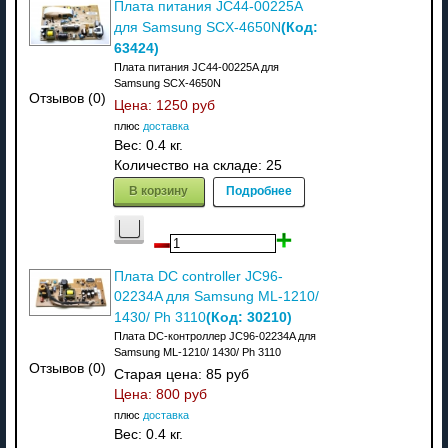
Плата питания JC44-00225A
(Код:
для Samsung SCX-4650N
63424
)
Плата питания JC44-00225A для
Samsung SCX-4650N
Отзывов (0)
Цена:
1250 руб
плюс
доставка
Вес:
0.4 кг.
Количество на складе:
25
В корзину
Подробнее
Плата DC controller JC96-
02234A для Samsung ML-1210/
(Код:
30210
)
1430/ Ph 3110
Плата DC-контроллер JC96-02234A для
Samsung ML-1210/ 1430/ Ph 3110
Отзывов (0)
Старая цена:
85 руб
Цена:
800 руб
плюс
доставка
Вес:
0.4 кг.