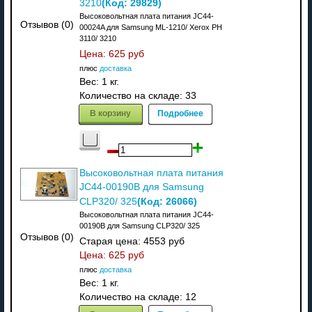
(Код:
29829
)
3210
Высоковольтная плата питания JC44-
Отзывов (0)
00024A для Samsung ML-1210/ Xerox PH
3110/ 3210
Цена:
625 руб
плюс
доставка
Вес:
1 кг.
Количество на складе:
33
В корзину
Подробнее
Высоковольтная плата питания
JC44-00190B для Samsung
(Код:
26066
)
CLP320/ 325
Высоковольтная плата питания JC44-
00190B для Samsung CLP320/ 325
Отзывов (0)
Старая цена:
4553 руб
Цена:
625 руб
плюс
доставка
Вес:
1 кг.
Количество на складе:
12