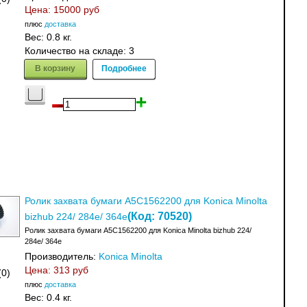
Цена:
15000 руб
плюс
доставка
Вес:
0.8 кг.
Количество на складе:
3
В корзину
Подробнее
Ролик захвата бумаги A5C1562200 для Konica Minolta
(Код:
70520
)
bizhub 224/ 284e/ 364e
Ролик захвата бумаги A5C1562200 для Konica Minolta bizhub 224/
284e/ 364e
Производитель:
Konica Minolta
Цена:
313 руб
(0)
плюс
доставка
Вес:
0.4 кг.