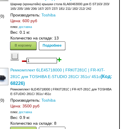
Шарнир (кронштейн) крышки стола 6LA60463000 для E-ST163/ 203/
165/ 205/ 166/ 206/ 167/ 207/ 237/ 181/ 211/ 182/ 212/ 242
Производитель:
Toshiba
(0)
Цена:
600 руб
плюс
доставка
Вес:
0.1 кг.
Количество на складе:
13
В корзину
Подробнее
Ремкомплект 6LE45718000 | FRKIT281C | FR-KIT-
(Код:
281C для TOSHIBA E-STUDIO 281C/ 351c/ 451c
68226
)
Ремкомплект 6LE45718000 | FRKIT281C | FR-KIT-281C для TOSHIBA
E-STUDIO 281C/ 351c/ 451c
(0)
Производитель:
Toshiba
Цена:
3500 руб
плюс
доставка
Вес:
0.9 кг.
Количество на складе:
8