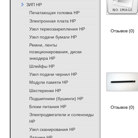
ЗИП HP
Печатающая головка HP
Электронная плата HP
Узел термозакрепления HP
Отзывов (0)
Узел подачи бумаги HP
Ремни, ленты
позиционирования, диски
энкодера HP
Шлейфы HP
Узел подачи чернил HP
Модули памяти HP
Шестеренки HP
Подшипники (бушинги) HP
Блоки питания HP
Отзывов (0)
Электродвигатели и соленоиды
HP
Узел сканирования HP
Датчики HP