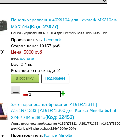
Панель управления 40X9104 для Lexmark MX310dn/
(Код:
23877
)
MX510de
Панель управления 40X9104 для Lexmark MX310dn/ MX510de
Производитель:
Lexmark
Старая цена:
10157 руб
(0)
Цена:
5000 руб
плюс
доставка
Вес:
0.4 кг.
Количество на складе:
2
В корзину
Подробнее
Узел переноса изображения A161R73311 |
A161R71333 | A161R73300 для Konica Minolta bizhub
(Код:
32453
)
224e/ 284e/ 364e
Лента переноса изображения A161R73311 | A161R71333 | A161R73300
для Konica Minolta bizhub 224e/ 284e/ 364e
Производитель:
Konica Minolta
(0)