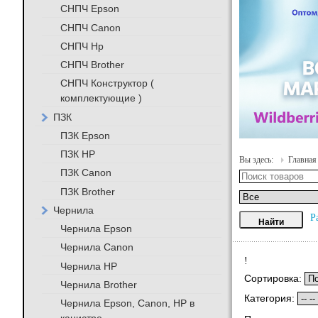
СНПЧ Epson
СНПЧ Canon
СНПЧ Hp
СНПЧ Brother
СНПЧ Конструктор (
комплектующие )
ПЗК
ПЗК Epson
ПЗК HP
Вы здесь:
Главная
ПЗК Canon
ПЗК Brother
Чернила
Р
Чернила Epson
Чернила Canon
!
Чернила HP
Сортировка:
Чернила Brother
Категория:
Чернила Epson, Canon, HP в