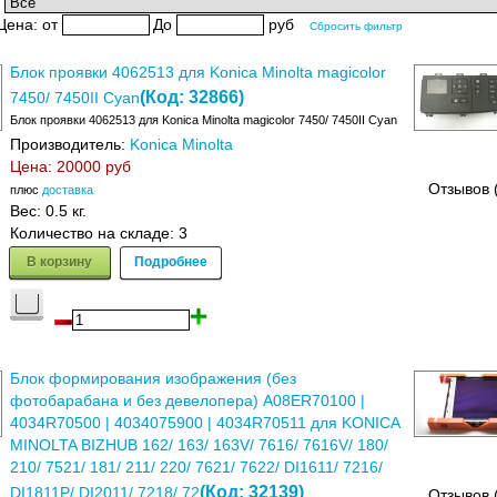
:
Цена:
от
До
руб
Сбросить фильтр
Блок проявки 4062513 для Konica Minolta magicolor
(Код:
32866
)
7450/ 7450II Cyan
Блок проявки 4062513 для Konica Minolta magicolor 7450/ 7450II Cyan
Производитель:
Konica Minolta
Цена:
20000 руб
Отзывов 
плюс
доставка
Вес:
0.5 кг.
Количество на складе:
3
В корзину
Подробнее
Блок формирования изображения (без
фотобарабана и без девелопера) A08ER70100 |
4034R70500 | 4034075900 | 4034R70511 для KONICA
MINOLTA BIZHUB 162/ 163/ 163V/ 7616/ 7616V/ 180/
210/ 7521/ 181/ 211/ 220/ 7621/ 7622/ DI1611/ 7216/
(Код:
32139
)
DI1811P/ DI2011/ 7218/ 72
Отзывов 