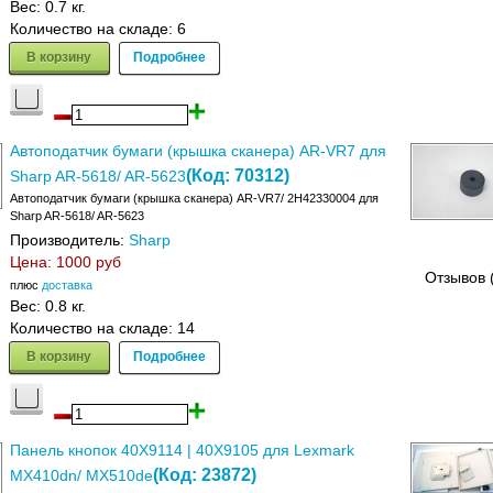
Вес:
0.7 кг.
Количество на складе:
6
В корзину
Подробнее
Автоподатчик бумаги (крышка сканера) AR-VR7 для
(Код:
70312
)
Sharp AR-5618/ AR-5623
Автоподатчик бумаги (крышка сканера) AR-VR7/ 2H42330004 для
Sharp AR-5618/ AR-5623
Производитель:
Sharp
Цена:
1000 руб
Отзывов 
плюс
доставка
Вес:
0.8 кг.
Количество на складе:
14
В корзину
Подробнее
Панель кнопок 40X9114 | 40X9105 для Lexmark
(Код:
23872
)
MX410dn/ MX510de