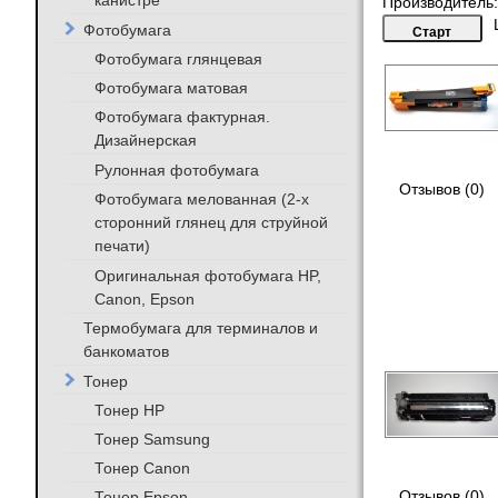
канистре
Производитель
Фотобумага
Фотобумага глянцевая
Фотобумага матовая
Фотобумага фактурная.
Дизайнерская
Рулонная фотобумага
Отзывов (0)
Фотобумага мелованная (2-х
сторонний глянец для струйной
печати)
Оригинальная фотобумага HP,
Canon, Epson
Термобумага для терминалов и
банкоматов
Тонер
Тонер HP
Тонер Samsung
Тонер Canon
Тонер Epson
Отзывов (0)