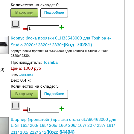
Количество на складе:
0
В корзину
Подробнее
Корпус блока проявки 6LH33543000 для Toshiba e-
(Код:
70281
)
Studio 2020c/ 2320c/ 2330c
Корпус блока проявки 6LH33543000 для Toshiba e-Studio 2020c/
2320c/ 2330c
Производитель:
Toshiba
Цена:
1000 руб
(0)
плюс
доставка
Вес:
0.4 кг.
Количество на складе:
3
В корзину
Подробнее
Шарнир (кронштейн) крышки стола 6LA60463000 для
E-ST163/ 203/ 165/ 205/ 166/ 206/ 167/ 207/ 237/ 181/
(Код:
64494
)
211/ 182/ 212/ 242