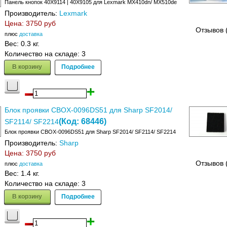
Панель кнопок 40X9114 | 40X9105 для Lexmark MX410dn/ MX510de
Производитель:
Lexmark
Цена:
3750 руб
Отзывов 
плюс
доставка
Вес:
0.3 кг.
Количество на складе:
3
В корзину
Подробнее
Блок проявки CBOX-0096DS51 для Sharp SF2014/
(Код:
68446
)
SF2114/ SF2214
Блок проявки CBOX-0096DS51 для Sharp SF2014/ SF2114/ SF2214
Производитель:
Sharp
Цена:
3750 руб
Отзывов 
плюс
доставка
Вес:
1.4 кг.
Количество на складе:
3
В корзину
Подробнее