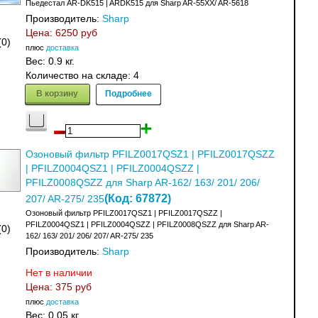
Пьедестал AR-DK515 | ARDK515 для Sharp AR-55XX/ AR-5618
Производитель:
Sharp
Цена:
6250 руб
(0)
плюс
доставка
Вес:
0.9 кг.
Количество на складе:
4
В корзину
Подробнее
Озоновый фильтр PFILZ0017QSZ1 | PFILZ0017QSZZ
| PFILZ0004QSZ1 | PFILZ0004QSZZ |
PFILZ0008QSZZ для Sharp AR-162/ 163/ 201/ 206/
(Код:
67872
)
207/ AR-275/ 235
Озоновый фильтр PFILZ0017QSZ1 | PFILZ0017QSZZ |
PFILZ0004QSZ1 | PFILZ0004QSZZ | PFILZ0008QSZZ для Sharp AR-
(0)
162/ 163/ 201/ 206/ 207/ AR-275/ 235
Производитель:
Sharp
Нет в наличии
Цена:
375 руб
плюс
доставка
Вес:
0.05 кг.