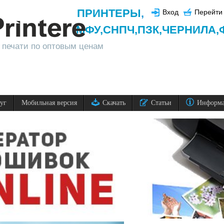
ПРИНТЕРЫ
,
Вход
Перейти 
МФУ,
СНПЧ,
ПЗК,
ЧЕРНИЛА,
 печати по оптовым ценам
луг
Мобильная версия
Скачать
Статьи
Информ