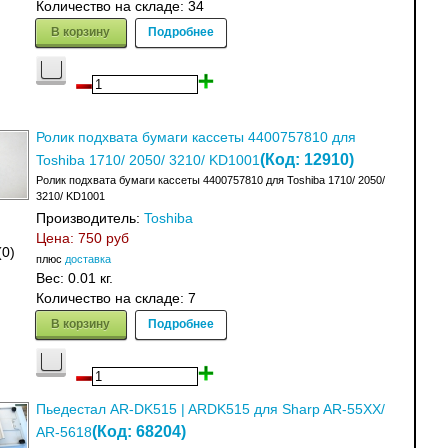
Количество на складе:
34
В корзину
Подробнее
Ролик подхвата бумаги кассеты 4400757810 для
(Код:
12910
)
Toshiba 1710/ 2050/ 3210/ KD1001
Ролик подхвата бумаги кассеты 4400757810 для Toshiba 1710/ 2050/
3210/ KD1001
Производитель:
Toshiba
Цена:
750 руб
(0)
плюс
доставка
Вес:
0.01 кг.
Количество на складе:
7
В корзину
Подробнее
Пьедестал AR-DK515 | ARDK515 для Sharp AR-55XX/
(Код:
68204
)
AR-5618