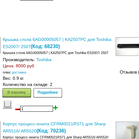
Крышка стола 6AG00005057 | KA2507PC для Toshiba
(Код:
68230
)
ES2007/ 2507
Крышка стола 6AG00005057 | KA2507PC для Toshiba ES2007/ 2507
Производитель:
Toshiba
Цена:
8000 руб
Отзывов 
плюс
доставка
Вес:
0.9 кг.
Количество на складе:
2
В корзину
Подробнее
Корпус процесс-юнита CFRM0021RS71 для Sharp
(Код:
70236
)
AR5516/ AR5520
Корпус процесс-юнита CFRM0021RS71 для Sharp AR5516/ AR5520