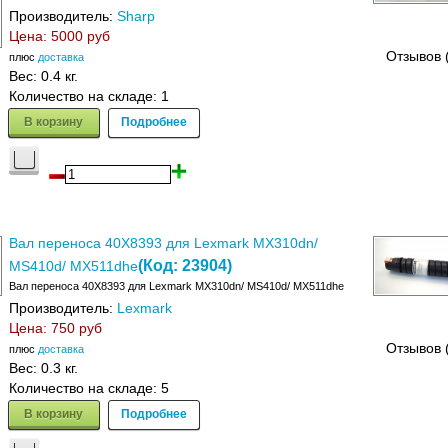
Производитель:
Sharp
Цена:
5000 руб
Отзывов 
плюс
доставка
Вес:
0.4 кг.
Количество на складе:
1
В корзину
Подробнее
Вал переноса 40X8393 для Lexmark MX310dn/
(Код:
23904
)
MS410d/ MX511dhe
Вал переноса 40X8393 для Lexmark MX310dn/ MS410d/ MX511dhe
Производитель:
Lexmark
Цена:
750 руб
Отзывов 
плюс
доставка
Вес:
0.3 кг.
Количество на складе:
5
В корзину
Подробнее