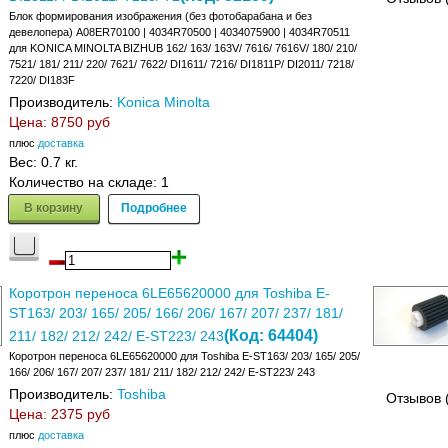
Блок формирования изображения (без фотобарабана и без
девелопера) A08ER70100 | 4034R70500 | 4034075900 | 4034R70511
для KONICA MINOLTA BIZHUB 162/ 163/ 163V/ 7616/ 7616V/ 180/ 210/
7521/ 181/ 211/ 220/ 7621/ 7622/ DI1611/ 7216/ DI1811P/ DI2011/ 7218/
7220/ DI183F
Производитель:
Konica Minolta
Цена:
8750 руб
плюс
доставка
Вес:
0.7 кг.
Количество на складе:
1
В корзину
Подробнее
Коротрон переноса 6LE65620000 для Toshiba E-
ST163/ 203/ 165/ 205/ 166/ 206/ 167/ 207/ 237/ 181/
(Код:
64404
)
211/ 182/ 212/ 242/ E-ST223/ 243
Коротрон переноса 6LE65620000 для Toshiba E-ST163/ 203/ 165/ 205/
166/ 206/ 167/ 207/ 237/ 181/ 211/ 182/ 212/ 242/ E-ST223/ 243
Производитель:
Toshiba
Отзывов 
Цена:
2375 руб
плюс
доставка