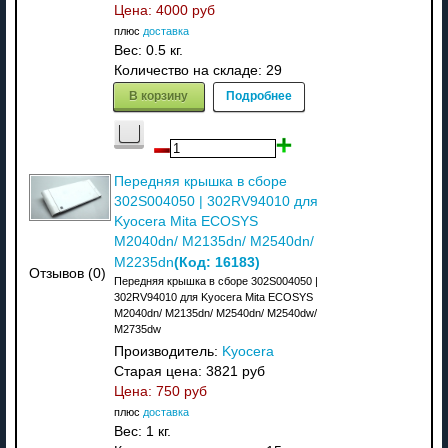
Цена:
4000 руб
плюс
доставка
Вес:
0.5 кг.
Количество на складе:
29
В корзину
Подробнее
Передняя крышка в сборе
302S004050 | 302RV94010 для
Kyocera Mita ECOSYS
M2040dn/ M2135dn/ M2540dn/
(Код:
16183
)
M2235dn
Отзывов (0)
Передняя крышка в сборе 302S004050 |
302RV94010 для Kyocera Mita ECOSYS
M2040dn/ M2135dn/ M2540dn/ M2540dw/
M2735dw
Производитель:
Kyocera
Старая цена:
3821 руб
Цена:
750 руб
плюс
доставка
Вес:
1 кг.