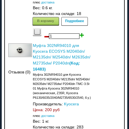
плюс
доставка
Вес:
0.6 кг.
Количество на складе:
18
В корзину
Подробнее
Муфта 302NR94010 для
Kyocera ECOSYS M2040dn/
M2135dn/ M2540dn/ M2635dn/
(Код:
M2735dw/ P2040dn
16483
)
Отзывов (0)
Муфта 302NR94010 для Kyocera
ECOSYS M2040dn/ M2135dn/ M2540dn/
M2635dn/ M2735dw/ P2040dn TMC-3.5l-
01 Муфта Kyocera 302NR94010
(механическая, Z35R, Kyocera
P6130/6035/2040/M2735/6530/2540, б.у.)
Производитель:
Kyocera
Цена:
200 руб
плюс
доставка
Вес:
1 кг.
Количество на складе:
283