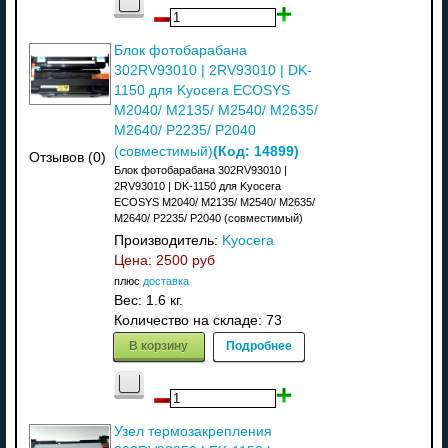
Блок фотобарабана
302RV93010 | 2RV93010 | DK-
1150 для Kyocera ECOSYS
M2040/ M2135/ M2540/ M2635/
M2640/ P2235/ P2040
(Код:
14899
)
(совместимый)
Отзывов (0)
Блок фотобарабана 302RV93010 |
2RV93010 | DK-1150 для Kyocera
ECOSYS M2040/ M2135/ M2540/ M2635/
M2640/ P2235/ P2040 (совместимый)
Производитель:
Kyocera
Цена:
2500 руб
плюс
доставка
Вес:
1.6 кг.
Количество на складе:
73
В корзину
Подробнее
Узел термозакрепления