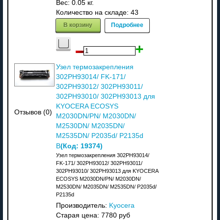
Вес:
0.05 кг.
Количество на складе:
43
В корзину
Подробнее
Узел термозакрепления
302PH93014/ FK-171/
302PH93012/ 302PH93011/
302PH93010/ 302PH93013 для
KYOCERA ECOSYS
Отзывов (0)
M2030DN/PN/ M2030DN/
M2530DN/ M2035DN/
M2535DN/ P2035d/ P2135d
(Код:
19374
)
В
Узел термозакрепления 302PH93014/
FK-171/ 302PH93012/ 302PH93011/
302PH93010/ 302PH93013 для KYOCERA
ECOSYS M2030DN/PN/ M2030DN/
M2530DN/ M2035DN/ M2535DN/ P2035d/
P2135d
Производитель:
Kyocera
Старая цена:
7780 руб