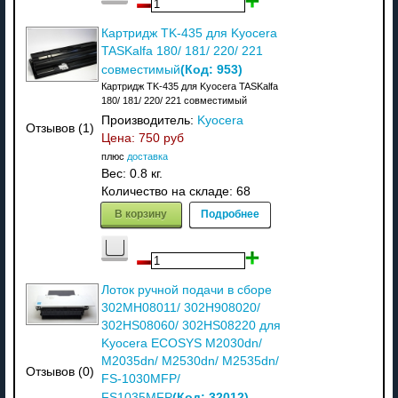
Картридж TK-435 для Kyocera
TASKalfa 180/ 181/ 220/ 221
(Код:
953
)
совместимый
Картридж TK-435 для Kyocera TASKalfa
180/ 181/ 220/ 221 совместимый
Производитель:
Kyocera
Отзывов (1)
Цена:
750 руб
плюс
доставка
Вес:
0.8 кг.
Количество на складе:
68
В корзину
Подробнее
Лоток ручной подачи в сборе
302MH08011/ 302H908020/
302HS08060/ 302HS08220 для
Kyocera ECOSYS M2030dn/
M2035dn/ M2530dn/ M2535dn/
Отзывов (0)
FS-1030MFP/
(Код:
32012
)
FS1035MFP