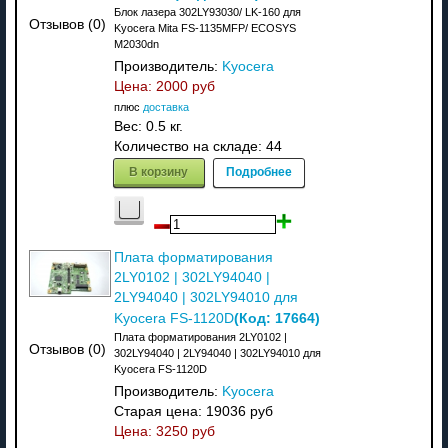
Блок лазера 302LY93030/ LK-160 для
Отзывов (0)
Kyocera Mita FS-1135MFP/ ECOSYS
M2030dn
Производитель:
Kyocera
Цена:
2000 руб
плюс
доставка
Вес:
0.5 кг.
Количество на складе:
44
В корзину
Подробнее
Плата форматирования
2LY0102 | 302LY94040 |
2LY94040 | 302LY94010 для
(Код:
17664
)
Kyocera FS-1120D
Плата форматирования 2LY0102 |
Отзывов (0)
302LY94040 | 2LY94040 | 302LY94010 для
Kyocera FS-1120D
Производитель:
Kyocera
Старая цена:
19036 руб
Цена:
3250 руб