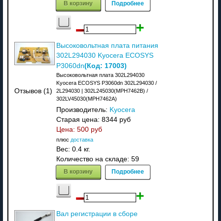
В корзину
Подробнее
Высоковольтная плата питания
302L294030 Kyocera ECOSYS
(Код:
17003
)
P3060dn
Высоковольтная плата 302L294030
Kyocera ECOSYS P3060dn 302L294030 /
Отзывов (1)
2L294030 | 302L245030(MPH7462B) /
302LV45030(MPH7462A)
Производитель:
Kyocera
Старая цена:
8344 руб
Цена:
500 руб
плюс
доставка
Вес:
0.4 кг.
Количество на складе:
59
В корзину
Подробнее
Вал регистрации в сборе