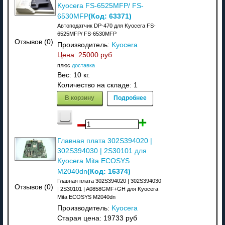
Kyocera FS-6525MFP/ FS-
(Код:
63371
)
6530MFP
Автоподатчик DP-470 для Kyocera FS-
6525MFP/ FS-6530MFP
Отзывов (0)
Производитель:
Kyocera
Цена:
25000 руб
плюс
доставка
Вес:
10 кг.
Количество на складе:
1
В корзину
Подробнее
Главная плата 302S394020 |
302S394030 | 2S30101 для
Kyocera Mita ECOSYS
(Код:
16374
)
M2040dn
Главная плата 302S394020 | 302S394030
Отзывов (0)
| 2S30101 | A0858GMF+GH для Kyocera
Mita ECOSYS M2040dn
Производитель:
Kyocera
Старая цена:
19733 руб