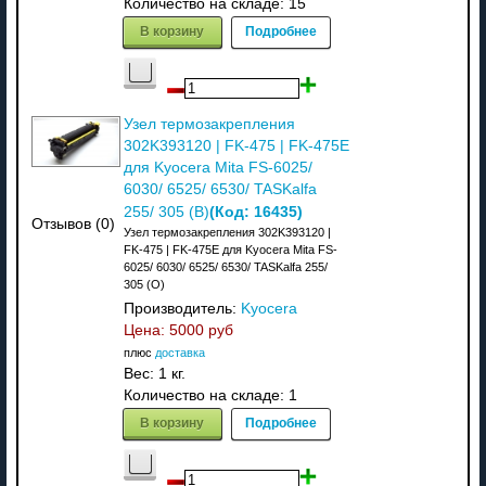
Количество на складе:
15
В корзину
Подробнее
Узел термозакрепления
302K393120 | FK-475 | FK-475E
для Kyocera Mita FS-6025/
6030/ 6525/ 6530/ TASKalfa
(Код:
16435
)
255/ 305 (В)
Отзывов (0)
Узел термозакрепления 302K393120 |
FK-475 | FK-475E для Kyocera Mita FS-
6025/ 6030/ 6525/ 6530/ TASKalfa 255/
305 (О)
Производитель:
Kyocera
Цена:
5000 руб
плюс
доставка
Вес:
1 кг.
Количество на складе:
1
В корзину
Подробнее