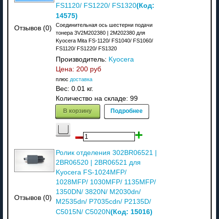
(Код:
FS1120/ FS1220/ FS1320
14575
)
Соединительная ось шестерни подачи
Отзывов (0)
тонера 3V2M202380 | 2M202380 для
Kyocera Mita FS-1120/ FS1040/ FS1060/
FS1120/ FS1220/ FS1320
Производитель:
Kyocera
Цена:
200 руб
плюс
доставка
Вес:
0.01 кг.
Количество на складе:
99
В корзину
Подробнее
Ролик отделения 302BR06521 |
2BR06520 | 2BR06521 для
Kyocera FS-1024MFP/
1028MFP/ 1030MFP/ 1135MFP/
1350DN/ 3820N/ M2030dn/
Отзывов (0)
M2535dn/ P7035cdn/ P2135D/
(Код:
15016
)
C5015N/ C5020N