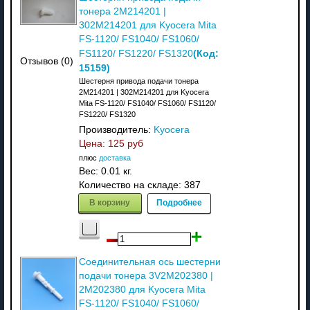
тонера 2M214201 |
302M214201 для Kyocera Mita
FS-1120/ FS1040/ FS1060/
(Код:
FS1120/ FS1220/ FS1320
Отзывов (0)
15159
)
Шестерня привода подачи тонера
2M214201 | 302M214201 для Kyocera
Mita FS-1120/ FS1040/ FS1060/ FS1120/
FS1220/ FS1320
Производитель:
Kyocera
Цена:
125 руб
плюс
доставка
Вес:
0.01 кг.
Количество на складе:
387
В корзину
Подробнее
Соединительная ось шестерни
подачи тонера 3V2M202380 |
2M202380 для Kyocera Mita
FS-1120/ FS1040/ FS1060/