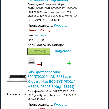
Лоток ручной подачи в сборе
302MH08011/ 302H908020/ 302HS08060/
302HS08220 для Kyocera ECOSYS
M2030dn/ M2035dn/ M2530dn/ M2535dn/
FS-1030MFP/ FS1035MFP
Производитель:
Kyocera
Цена:
1250 руб
плюс
доставка
Вес:
0.6 кг.
Количество на складе:
38
В корзину
Подробнее
Блок фотобарабана
302R793020 | DK-5231 для
Kyocera Mita ECOSYS P5021/
(Код:
28299
)
M5526/ P5026 В
Блок фотобарабана 302R793020 | DK-
Отзывов (0)
5231 для Kyocera Mita ECOSYS P5021/
M5526/ P5026
Производитель:
Kyocera