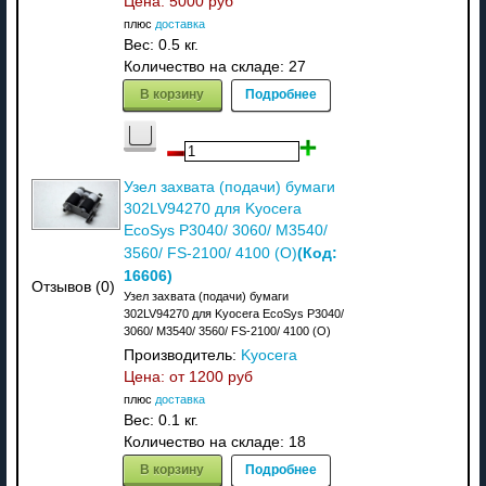
Цена:
5000 руб
плюс
доставка
Вес:
0.5 кг.
Количество на складе:
27
В корзину
Подробнее
Узел захвата (подачи) бумаги
302LV94270 для Kyocera
EcoSys P3040/ 3060/ M3540/
(Код:
3560/ FS-2100/ 4100 (О)
16606
)
Отзывов (0)
Узел захвата (подачи) бумаги
302LV94270 для Kyocera EcoSys P3040/
3060/ M3540/ 3560/ FS-2100/ 4100 (О)
Производитель:
Kyocera
Цена: от
1200 руб
плюс
доставка
Вес:
0.1 кг.
Количество на складе:
18
В корзину
Подробнее