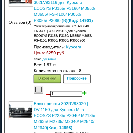
302LV93116 для Kyocera
ECOSYS P3155/ P3160/ M3550/
M3655/ FS-4100/ P3050/
(Код:
14901
)
P3055/ P3060 (В)
Отзывов (0)
Узел термозакрепления 302TA93040 |
FK-3300 | 302LV93116 для Kyocera
ECOSYS P3155/ P3160/ M3550/ M3655/
FS-4100/ P3050/ P3055/ P3060 (О)
Производитель:
Kyocera
Цена:
6250 руб
плюс
доставка
Вес:
1.97 кг.
Количество на складе:
8
В корзину
Подробнее
Блок проявки 302RV93020 |
DV-1150 для Kyocera Mita
ECOSYS P2235/ P2040/ M2135/
M2635/ M2735/ M2040/ M2540/
(Код:
14898
)
M2640