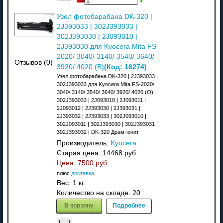
Узел фотобарабана DK-320 |
2J393033 | 302J393033 |
302J393030 | 2J093010 |
2J393030 для Kyocera Mita FS-
2020/ 3040/ 3140/ 3540/ 3640/
Отзывов (0)
(Код:
16274
)
3920/ 4020 (В)
Узел фотобарабана DK-320 | 2J393033 |
302J393033 для Kyocera Mita FS-2020/
3040/ 3140/ 3540/ 3640/ 3920/ 4020 (О)
302J393033 | 2J093010 | 2J093011 |
2J093012 | 2J393030 | 2J393031 |
2J393032 | 2J393033 | 302J093010 |
302J093011 | 302J393030 | 302J393031 |
302J393032 | DK-320 Драм-юнит
Производитель:
Kyocera
Старая цена:
14468 руб
Цена:
7500 руб
плюс
доставка
Вес:
1 кг.
Количество на складе:
20
В корзину
Подробнее