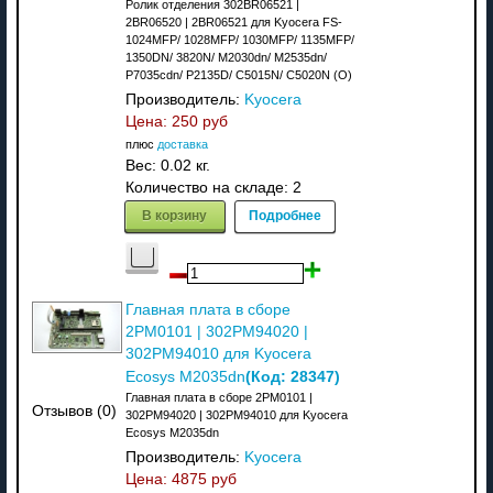
Ролик отделения 302BR06521 |
2BR06520 | 2BR06521 для Kyocera FS-
1024MFP/ 1028MFP/ 1030MFP/ 1135MFP/
1350DN/ 3820N/ M2030dn/ M2535dn/
P7035cdn/ P2135D/ C5015N/ C5020N (О)
Производитель:
Kyocera
Цена:
250 руб
плюс
доставка
Вес:
0.02 кг.
Количество на складе:
2
В корзину
Подробнее
Главная плата в сборе
2PM0101 | 302PM94020 |
302PM94010 для Kyocera
(Код:
28347
)
Ecosys M2035dn
Главная плата в сборе 2PM0101 |
Отзывов (0)
302PM94020 | 302PM94010 для Kyocera
Ecosys M2035dn
Производитель:
Kyocera
Цена:
4875 руб