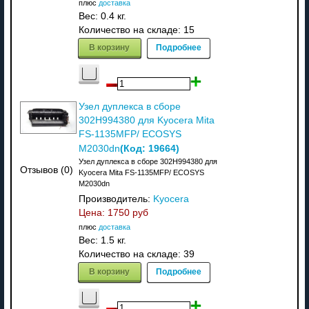
плюс
доставка
Вес:
0.4 кг.
Количество на складе:
15
В корзину
Подробнее
Узел дуплекса в сборе
302H994380 для Kyocera Mita
FS-1135MFP/ ECOSYS
(Код:
19664
)
M2030dn
Узел дуплекса в сборе 302H994380 для
Отзывов (0)
Kyocera Mita FS-1135MFP/ ECOSYS
M2030dn
Производитель:
Kyocera
Цена:
1750 руб
плюс
доставка
Вес:
1.5 кг.
Количество на складе:
39
В корзину
Подробнее