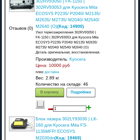
302RV93050 | FK-1150 |
302RV93053 для Kyocera Mita
ECOSYS P2235/ P2040/ M2135/
M2635/ M2735/ M2040/ M2540/
(Код:
14900
)
M2640 (О)
Отзывов (0)
Узел термозакрепления 302RV93050 |
FK-1150 | 302RV93053 для Kyocera Mita
ECOSYS P2235/ P2040/ M2135/ M2635/
M2735/ M2040/ M2540/ M2640 (О)
Деталь оригинальная, восстановленная.
Производитель:
Kyocera
Цена:
10000 руб
плюс
доставка
Вес:
2.89 кг.
Количество на складе:
46
В корзину
Подробнее
Блок лазера 302LY93030 | LK-
160 для Kyocera Mita FS-
1135MFP/ ECOSYS
(Код:
19469
)
M2030dn