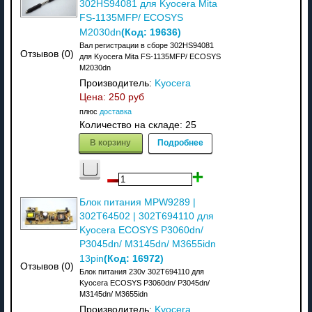
302HS94081 для Kyocera Mita
FS-1135MFP/ ECOSYS
(Код:
19636
)
M2030dn
Вал регистрации в сборе 302HS94081
Отзывов (0)
для Kyocera Mita FS-1135MFP/ ECOSYS
M2030dn
Производитель:
Kyocera
Цена:
250 руб
плюс
доставка
Количество на складе:
25
В корзину
Подробнее
Блок питания MPW9289 |
302T64502 | 302T694110 для
Kyocera ECOSYS P3060dn/
P3045dn/ M3145dn/ M3655idn
(Код:
16972
)
13pin
Отзывов (0)
Блок питания 230v 302T694110 для
Kyocera ECOSYS P3060dn/ P3045dn/
M3145dn/ M3655idn
Производитель:
Kyocera