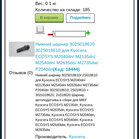
Вес:
0.1 кг.
Количество на складе:
185
В корзину
Подробнее
Нижний шарнир 302S018620
302S018610 для Kyocera
ECOSYS M2040dn/ M2135dn/
M2540dn/ M2635dn/ M2735dw/
(Код:
16444
)
P2040dn
Отзывов (0)
Нижний шарнир 302S018610/ 2S018610
для Kyocera ECOSYS M2040dn/
M2135dn/ M2540dn/ M2635dn/ M2735dw/
P2040dn 302S018610, 2S018610 +
302s018620, 2s018620 Шарнир
автоподатчика в сборе для МФУ
Kyocera ECOSYS M2135dn, Kyocera
ECOSYS M2635dn, Kyocera ECOSYS
M2735dw, Kyocera ECOSYS M2040dn,
Kyocera ECOSYS M2540dn, Kyocera
ECOSYS M2640idw, Kyocera ECOSYS
M2835dw.
Производитель:
Kyocera