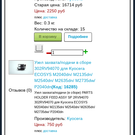
Старая цена:
16714 руб
Цена:
2250 руб
плюс
доставка
Вес:
0.3 кг.
Количество на складе:
15
В корзину
Подробнее
Узел захвата/подачи в сборе
302RV94070 для Kyocera
ECOSYS M2040dn/ M2135dn/
M2540dn/ M2635dn/ M2735dw/
(Код:
16285
)
P2040dn
Отзывов (0)
Узел захвата/подачи (в сборе) PARTS
HOLDER FEED ASSY SP 2RV94070
302RV94070 для Kyocera ECOSYS
M2040dn/ M2135dn/ M2540dn/ M2635dn/
M2735dw/ P2040dn
Производитель:
Kyocera
Цена:
750 руб
плюс
доставка