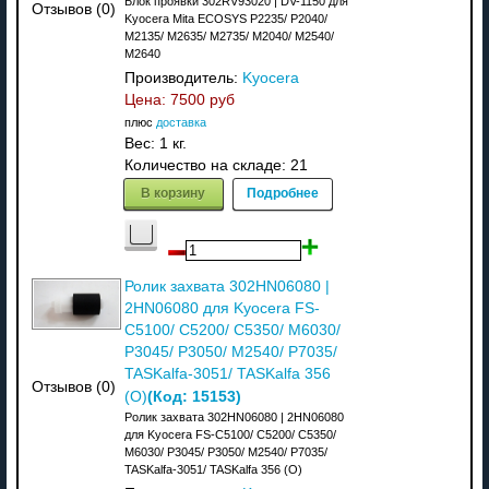
Блок проявки 302RV93020 | DV-1150 для
Отзывов (0)
Kyocera Mita ECOSYS P2235/ P2040/
M2135/ M2635/ M2735/ M2040/ M2540/
M2640
Производитель:
Kyocera
Цена:
7500 руб
плюс
доставка
Вес:
1 кг.
Количество на складе:
21
В корзину
Подробнее
Ролик захвата 302HN06080 |
2HN06080 для Kyocera FS-
C5100/ C5200/ C5350/ M6030/
P3045/ P3050/ M2540/ P7035/
TASKalfa-3051/ TASKalfa 356
Отзывов (0)
(Код:
15153
)
(О)
Ролик захвата 302HN06080 | 2HN06080
для Kyocera FS-C5100/ C5200/ C5350/
M6030/ P3045/ P3050/ M2540/ P7035/
TASKalfa-3051/ TASKalfa 356 (О)