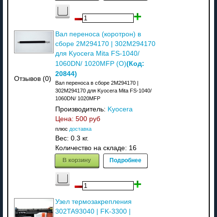
Вал переноса (коротрон) в
сборе 2M294170 | 302M294170
для Kyocera Mita FS-1040/
(Код:
1060DN/ 1020MFP (О)
20844
)
Отзывов (0)
Вал переноса в сборе 2M294170 |
302M294170 для Kyocera Mita FS-1040/
1060DN/ 1020MFP
Производитель:
Kyocera
Цена:
500 руб
плюс
доставка
Вес:
0.3 кг.
Количество на складе:
16
В корзину
Подробнее
Узел термозакрепления
302TA93040 | FK-3300 |