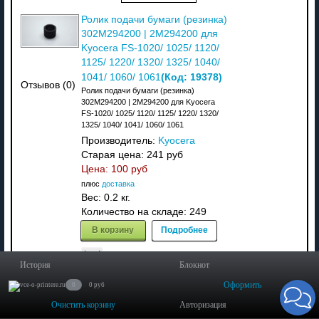
Ролик подачи бумаги (резинка)
302M294200 | 2M294200 для
Kyocera FS-1020/ 1025/ 1120/
1125/ 1220/ 1320/ 1325/ 1040/
(Код:
19378
)
1041/ 1060/ 1061
Отзывов (0)
Ролик подачи бумаги (резинка)
302M294200 | 2M294200 для Kyocera
FS-1020/ 1025/ 1120/ 1125/ 1220/ 1320/
1325/ 1040/ 1041/ 1060/ 1061
Производитель:
Kyocera
Старая цена:
241 руб
Цена:
100 руб
плюс
доставка
Вес:
0.2 кг.
Количество на складе:
249
В корзину
Подробнее
История
Блокнот
Оформить
0
0 руб
Сервисный комплект
1702ML0NL0 | MK-1140 для
Очистить корзину
Авторизация