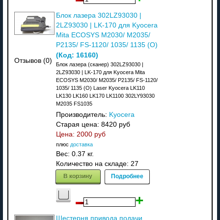
Блок лазера 302LZ93030 |
2LZ93030 | LK-170 для Kyocera
Mita ECOSYS M2030/ M2035/
P2135/ FS-1120/ 1035/ 1135 (О)
(Код:
16160
)
Отзывов (0)
Блок лазера (сканер) 302LZ93030 |
2LZ93030 | LK-170 для Kyocera Mita
ECOSYS M2030/ M2035/ P2135/ FS-1120/
1035/ 1135 (О) Laser Kyocera LK110
LK130 LK160 LK170 LK1100 302LY93030
M2035 FS1035
Производитель:
Kyocera
Старая цена:
8420 руб
Цена:
2000 руб
плюс
доставка
Вес:
0.37 кг.
Количество на складе:
27
В корзину
Подробнее
Шестерня привода подачи