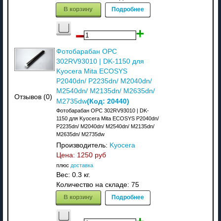
В корзину
Подробнее
Фотобарабан OPC
302RV93010 | DK-1150 для
Kyocera Mita ECOSYS
P2040dn/ P2235dn/ M2040dn/
M2540dn/ M2135dn/ M2635dn/
Отзывов (0)
(Код:
20440
)
M2735dw
Фотобарабан OPC 302RV93010 | DK-
1150 для Kyocera Mita ECOSYS P2040dn/
P2235dn/ M2040dn/ M2540dn/ M2135dn/
M2635dn/ M2735dw
Производитель:
Kyocera
Цена:
1250 руб
плюс
доставка
Вес:
0.3 кг.
Количество на складе:
75
В корзину
Подробнее