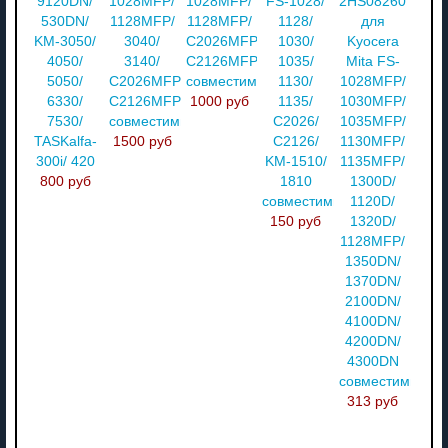
9120DN/
1028MFP/
1028MFP/
FS-1028/
2HS08260
530DN/
1128MFP/
1128MFP/
1128/
для
KM-3050/
3040/
C2026MFP/
1030/
Kyocera
4050/
3140/
C2126MFP
1035/
Mita FS-
5050/
C2026MFP/
совместимый
1130/
1028MFP/
6330/
C2126MFP
1000 руб
1135/
1030MFP/
7530/
совместимый
C2026/
1035MFP/
TASKalfa-
1500 руб
C2126/
1130MFP/
300i/ 420
KM-1510/
1135MFP/
800 руб
1810
1300D/
совместимый
1120D/
150 руб
1320D/
1128MFP/
1350DN/
1370DN/
2100DN/
4100DN/
4200DN/
4300DN
совместимый
313 руб