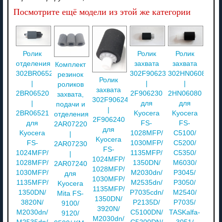
Посмотрите ещё модели из этой же категории
Ролик
Ролик
Ролик
отделения
захвата
захвата
Комплект
302BR06521
302F906230
302HN06080
резинок
Ролик
|
|
|
роликов
захвата
2BR06520
2F906230
2HN06080
захвата,
302F906240
|
для
для
подачи и
|
2BR06521
Kyocera
Kyocera
отделения
2F906240
для
FS-
FS-
2AR07220
для
Kyocera
1028MFP/
C5100/
|
Kyocera
FS-
1030MFP/
C5200/
2AR07230
FS-
1024MFP/
1135MFP/
C5350/
|
1024MFP/
1028MFP/
1350DN/
M6030/
2AR07240
1028MFP/
1030MFP/
M2030dn/
P3045/
для
1030MFP/
1135MFP/
M2535dn/
P3050/
Kyocera
1135MFP/
1350DN/
P7035cdn/
M2540/
Mita FS-
1350DN/
3820N/
P2135D/
P7035/
9100/
3920N/
M2030dn/
C5100DN/
TASKalfa-
9120/
M2030dn/