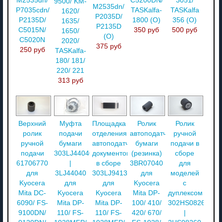
M2535dn/
C5200DN/
3051/
9500/ KM-
M2535dn/
P7035cdn/
TASKalfa-
TASKalfa
1620/
P2035D/
P2135D/
1800 (О)
356 (О)
1635/
P2135D
C5015N/
350 руб
500 руб
1650/
(О)
C5020N
2020/
375 руб
250 руб
TASKalfa-
180/ 181/
220/ 221
313 руб
Верхний
Муфта
Площадка
Ролик
Ролик
ролик
подачи
отделения
автоподатчика
ручной
ручной
бумаги
автоподатчика
бумаги
подачи в
подачи
303LJ44040
документов
(резинка)
сборе
61706770
|
в сборе
3BR07040
для
для
3LJ44040
303LJ94130
для
моделей
Kyocera
для
для
Kyocera
с
Mita DC-
Kyocera
Kyocera
Mita DP-
дуплексом
6090/ FS-
Mita DP-
Mita DP-
100/ 410/
302HS08260
9100DN/
110/ FS-
110/ FS-
420/ 670/
|