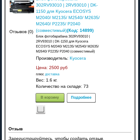
302RV93010 | 2RV93010 | DK-
1150 для Kyocera ECOSYS
M2040/ M2135/ M2540/ M2635/
M2640/ P2235/ P2040
(Код:
14899
)
(совместимый)
Отзывов (0)
Блок фотобарабана 302RV93010 |
2RV93010 | DK-1150 для Kyocera
ECOSYS M2040/ M2135/ M2540/ M2635/
M2640/ P2235/ P2040 (совместимый)
Производитель:
Kyocera
Цена:
2500 руб
плюс
доставка
Вес:
1.6 кг.
Количество на складе:
73
В корзину
Подробнее
Отзыв
Зарегистрируйтесь, чтобы создать отзыв.