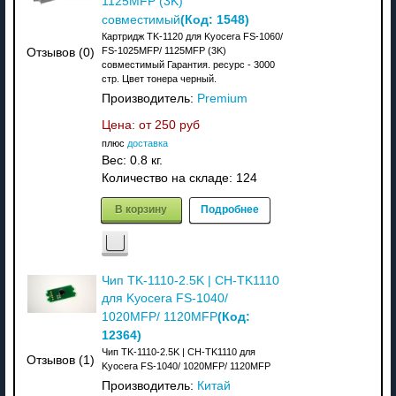
1125MFP (3K)
(Код:
1548
)
совместимый
Картридж TK-1120 для Kyocera FS-1060/
FS-1025MFP/ 1125MFP (3K)
Отзывов (0)
совместимый Гарантия. ресурс - 3000
стр. Цвет тонера черный.
Производитель:
Premium
Цена: от
250 руб
плюс
доставка
Вес:
0.8 кг.
Количество на складе:
124
В корзину
Подробнее
Чип TK-1110-2.5K | CH-TK1110
для Kyocera FS-1040/
(Код:
1020MFP/ 1120MFP
12364
)
Чип TK-1110-2.5K | CH-TK1110 для
Отзывов (1)
Kyocera FS-1040/ 1020MFP/ 1120MFP
Производитель:
Китай