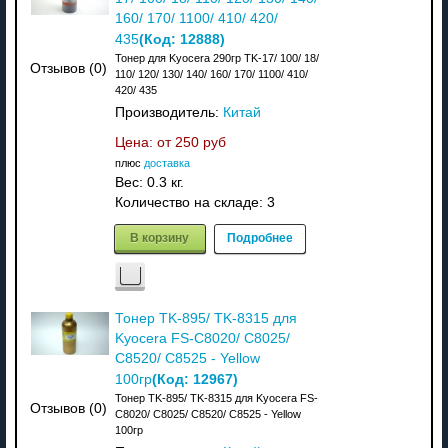
160/ 170/ 1100/ 410/ 420/
(Код:
12888
)
435
Тонер для Kyocera 290гр TK-17/ 100/ 18/
Отзывов (0)
110/ 120/ 130/ 140/ 160/ 170/ 1100/ 410/
420/ 435
Производитель:
Китай
Цена: от
250 руб
плюс
доставка
Вес:
0.3 кг.
Количество на складе:
3
В корзину
Подробнее
Тонер TK-895/ TK-8315 для
Kyocera FS-C8020/ C8025/
C8520/ C8525 - Yellow
(Код:
12967
)
100гр
Тонер TK-895/ TK-8315 для Kyocera FS-
Отзывов (0)
C8020/ C8025/ C8520/ C8525 - Yellow
100гр