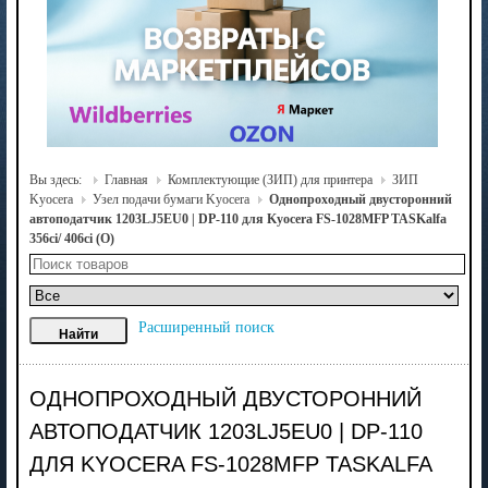
Вы здесь:
Главная
Комплектующие (ЗИП) для принтера
ЗИП
Kyocera
Узел подачи бумаги Kyocera
Однопроходный двусторонний
автоподатчик 1203LJ5EU0 | DP-110 для Kyocera FS-1028MFP TASKalfa
356ci/ 406ci (O)
Расширенный поиск
ОДНОПРОХОДНЫЙ ДВУСТОРОННИЙ
АВТОПОДАТЧИК 1203LJ5EU0 | DP-110
ДЛЯ KYOCERA FS-1028MFP TASKALFA