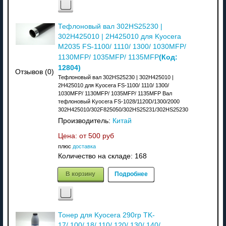
Тефлоновый вал 302HS25230 |
302H425010 | 2H425010 для Kyocera
M2035 FS-1100/ 1110/ 1300/ 1030MFP/
(Код:
1130MFP/ 1035MFP/ 1135MFP
12804
)
Отзывов (0)
Тефлоновый вал 302HS25230 | 302H425010 |
2H425010 для Kyocera FS-1100/ 1110/ 1300/
1030MFP/ 1130MFP/ 1035MFP/ 1135MFP Вал
тефлоновый Kyocera FS-1028/1120D/1300/2000
302H425010/302F825050/302HS25231/302HS25230
Производитель:
Китай
Цена: от
500 руб
плюс
доставка
Количество на складе:
168
В корзину
Подробнее
Тонер для Kyocera 290гр TK-
17/ 100/ 18/ 110/ 120/ 130/ 140/