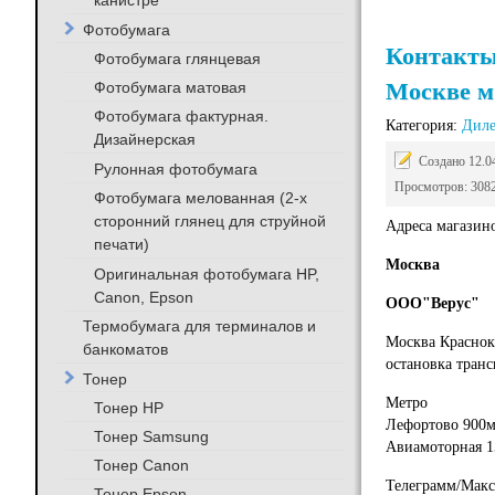
канистре
Фотобумага
Контакты 
Фотобумага глянцевая
Москве м
Фотобумага матовая
Фотобумага фактурная.
Категория:
Дил
Дизайнерская
Создано 12.0
Рулонная фотобумага
Просмотров: 308
Фотобумага мелованная (2-х
сторонний глянец для струйной
Адреса магазин
печати)
Москва
Оригинальная фотобумага HP,
Canon, Epson
ООО"Верус"
Термобумага для терминалов и
Москва Краснока
банкоматов
остановка транс
Тонер
Метро
Тонер HP
Лефортово 900
Тонер Samsung
Авиамоторная 
Тонер Canon
Телеграмм/Макс
Тонер Epson