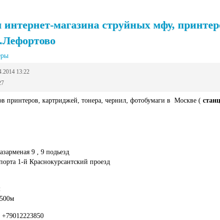
интернет-магазина струйных мфу, принтеров
.Лефортово
еры
4.2014 13:22
27
ов принтеров, картриджей, тонера, чернил, фотобумаги в Москве (
стан
зарменая 9 , 9 подьезд
порта 1-й Краснокурсантский проезд
м
1500м
 +79012223850