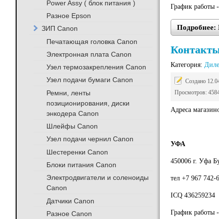
Power Assy ( блок питания )
График работы -
Разное Epson
Подробнее: 
ЗИП Canon
Печатающая головка Canon
Контакты 
Электронная плата Canon
Категория:
Дил
Узел термозакрепления Canon
Узел подачи бумаги Canon
Создано 12.0
Ремни, ленты
Просмотров: 458
позиционирования, диски
Адреса магазино
энкодера Canon
Шлейфы Canon
Узел подачи чернил Canon
УФА
Шестеренки Canon
450006 г. Уфа Б
Блоки питания Canon
Электродвигатели и соленоиды
тел +7 967 742-
Canon
ICQ 436259234
Датчики Canon
График работы -
Разное Canon