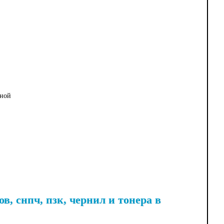
дной
, снпч, пзк, чернил и тонера в