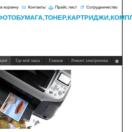
в корзину
Контакты
Прайс лист
Сотрудничество
ФОТОБУМАГА,
ТОНЕР,
КАРТРИДЖИ,
КОМП
ация
Где мой заказ
Главная
Ремонт электроники