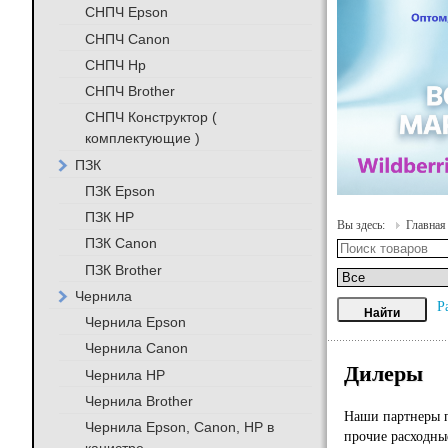
СНПЧ Epson
СНПЧ Canon
СНПЧ Hp
СНПЧ Brother
СНПЧ Конструктор (
комплектующие )
ПЗК
ПЗК Epson
ПЗК HP
Вы здесь:
Главная
ПЗК Canon
ПЗК Brother
Чернила
Р
Чернила Epson
Чернила Canon
Дилеры
Чернила HP
Чернила Brother
Наши партнеры п
Чернила Epson, Canon, HP в
прочие расходны