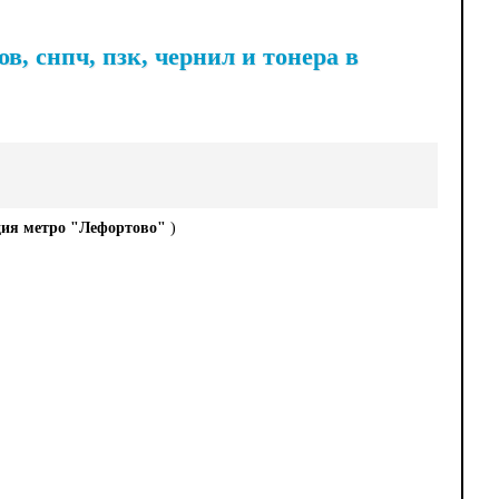
, снпч, пзк, чернил и тонера в
ция метро "Лефортово"
)