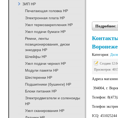
ЗИП HP
Печатающая головка HP
Электронная плата HP
Узел термозакрепления HP
Подробнее: 
Узел подачи бумаги HP
Контакты 
Ремни, ленты
позиционирования, диски
Воронеже
энкодера HP
Категория:
Дил
Шлейфы HP
Узел подачи чернил HP
Создано 12.0
Просмотров: 401
Модули памяти HP
Шестеренки HP
Адреса магазино
Подшипники (бушинги) HP
394004, г. Воро
Блоки питания HP
Телефон: 8(473)
Электродвигатели и соленоиды
HP
Телефон экстрен
Узел сканирования HP
ICQ: 451025244
Датчики HP