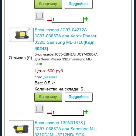
В корзину
Подробнее
Блок лазера JC97-04272A
JC97-03857A для Xerox Phaser
(Код:
3320/ Samsung ML-3710
40243
)
Блок лазера JC63-02841A | JC97-03857A
Отзывов (0)
для Xerox Phaser 3320/ Samsung ML-
3710
Цена:
600 руб
плюс
доставка
Вес:
0.5 кг.
Количество на складе:
5
В корзину
Подробнее
Блок лазера 130N01678 |
JC97-03857A для Samsung ML-
3310D/ ML-3712ND/ SCX-