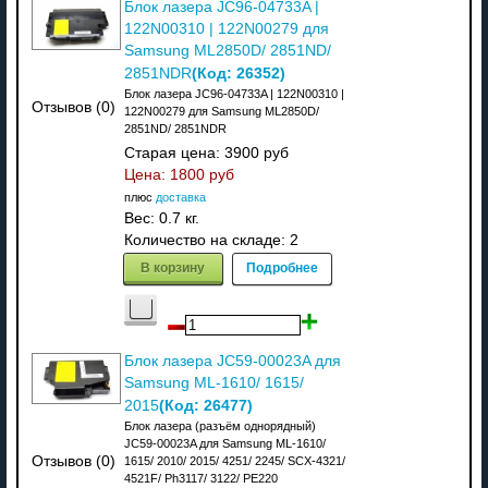
Блок лазера JC96-04733A |
122N00310 | 122N00279 для
Samsung ML2850D/ 2851ND/
(Код:
26352
)
2851NDR
Блок лазера JC96-04733A | 122N00310 |
Отзывов (0)
122N00279 для Samsung ML2850D/
2851ND/ 2851NDR
Старая цена:
3900 руб
Цена:
1800 руб
плюс
доставка
Вес:
0.7 кг.
Количество на складе:
2
В корзину
Подробнее
Блок лазера JC59-00023A для
Samsung ML-1610/ 1615/
(Код:
26477
)
2015
Блок лазера (разъём однорядный)
JC59-00023A для Samsung ML-1610/
Отзывов (0)
1615/ 2010/ 2015/ 4251/ 2245/ SCX-4321/
4521F/ Ph3117/ 3122/ РE220