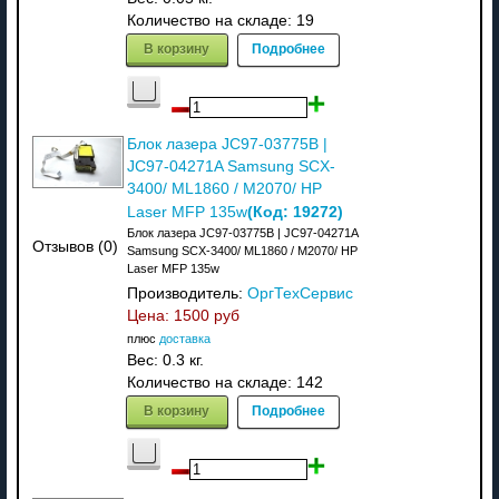
Количество на складе:
19
В корзину
Подробнее
Блок лазера JC97-03775B |
JC97-04271A Samsung SCX-
3400/ ML1860 / M2070/ HP
(Код:
19272
)
Laser MFP 135w
Блок лазера JC97-03775B | JC97-04271A
Отзывов (0)
Samsung SCX-3400/ ML1860 / M2070/ HP
Laser MFP 135w
Производитель:
ОргТехСервис
Цена:
1500 руб
плюс
доставка
Вес:
0.3 кг.
Количество на складе:
142
В корзину
Подробнее