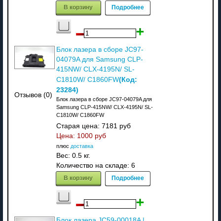
В корзину
Подробнее
Блок лазера в сборе JC97-
04079A для Samsung CLP-
415NW/ CLX-4195N/ SL-
(Код:
C1810W/ C1860FW
23284
)
Отзывов (0)
Блок лазера в сборе JC97-04079A для
Samsung CLP-415NW/ CLX-4195N/ SL-
C1810W/ C1860FW
Старая цена:
7181 руб
Цена:
1000 руб
плюс
доставка
Вес:
0.5 кг.
Количество на складе:
6
В корзину
Подробнее
Блок лазера JC59-00018A |