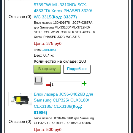
5739FW/ ML-3310ND/ SCX-
4833FD/ Xerox PHASER 3320/
(Код:
33377
)
Отзывов (0)
WC 3315
Блок лазера 130N01678 | JC97-03857A
для Samsung ML-3310D/ ML-3712ND/
SCX-5739FW/ ML-3310ND/ SCX-4833FD/
Xerox PHASER 3320/ WC 3315
Цена:
375 руб
плюс
доставка
Вес:
0.7 кг.
Количество на складе:
103
В корзину
Подробнее
Блок лазера JC96-04826B для
Samsung CLP325/ CLX3180/
(Код:
CLX3185/ CLX3186
61986
)
Блок лазера JC96-04826B для Samsung
Отзывов (0)
CLP325/ CLX3180/ CLX3185/ CLX3186
Цена:
500 руб