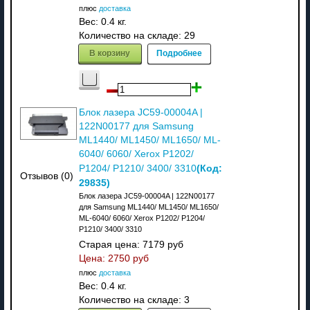
плюс
доставка
Вес:
0.4 кг.
Количество на складе:
29
В корзину
Подробнее
Блок лазера JC59-00004A |
122N00177 для Samsung
ML1440/ ML1450/ ML1650/ ML-
6040/ 6060/ Xerox P1202/
(Код:
P1204/ P1210/ 3400/ 3310
Отзывов (0)
29835
)
Блок лазера JC59-00004A | 122N00177
для Samsung ML1440/ ML1450/ ML1650/
ML-6040/ 6060/ Xerox P1202/ P1204/
P1210/ 3400/ 3310
Старая цена:
7179 руб
Цена:
2750 руб
плюс
доставка
Вес:
0.4 кг.
Количество на складе:
3