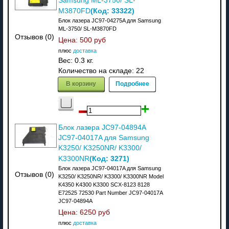
Samsung ML-3750/ SL-
(Код:
33322
)
M3870FD
Блок лазера JC97-04275A для Samsung
ML-3750/ SL-M3870FD
Отзывов (0)
Цена:
500 руб
плюс
доставка
Вес:
0.3 кг.
Количество на складе:
22
В корзину
Подробнее
Блок лазера JC97-04894A
JC97-04017A для Samsung
K3250/ K3250NR/ K3300/
(Код:
3271
)
K3300NR
Блок лазера JC97-04017A для Samsung
Отзывов (0)
K3250/ K3250NR/ K3300/ K3300NR Model
K4350 K4300 K3300 SCX-8123 8128
E72525 72530 Part Number JC97-04017A
JC97-04894A
Цена:
6250 руб
плюс
доставка