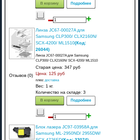
В корзину
Подробнее
Линза JC67-00027A для
Samsung CLP300/ CLX2160N/
(Код:
SCX-4200/ ML1510
26044
)
Линза JC67-00027A для Samsung
CLP300/ CLX2160N/ SCX-4200/ ML1510
Старая цена:
347 руб
Цена:
125 руб
Отзывов (0)
плюс
доставка
Вес:
1 кг.
Количество на складе:
3
В корзину
Подробнее
Блок лазера JC97-03958A для
Samsung ML-2950ND/ 2955DW/
(Код:
33074
)
SCX-4726FD