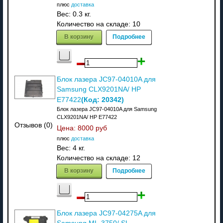
плюс
доставка
Вес:
0.3 кг.
Количество на складе:
10
В корзину
Подробнее
Блок лазера JC97-04010A для
Samsung CLX9201NA/ HP
(Код:
20342
)
E77422
Блок лазера JC97-04010A для Samsung
CLX9201NA/ HP E77422
Отзывов (0)
Цена:
8000 руб
плюс
доставка
Вес:
4 кг.
Количество на складе:
12
В корзину
Подробнее
Блок лазера JC97-04275A для