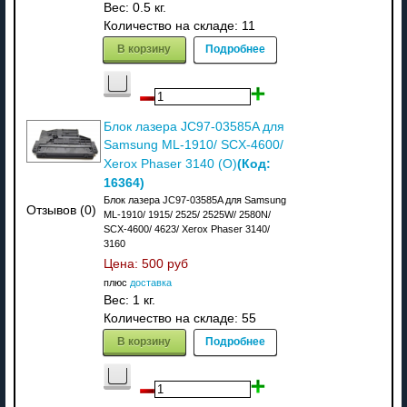
Вес:
0.5 кг.
Количество на складе:
11
В корзину
Подробнее
Блок лазера JC97-03585A для
Samsung ML-1910/ SCX-4600/
(Код:
Xerox Phaser 3140 (О)
16364
)
Блок лазера JC97-03585A для Samsung
Отзывов (0)
ML-1910/ 1915/ 2525/ 2525W/ 2580N/
SCX-4600/ 4623/ Xerox Phaser 3140/
3160
Цена:
500 руб
плюс
доставка
Вес:
1 кг.
Количество на складе:
55
В корзину
Подробнее