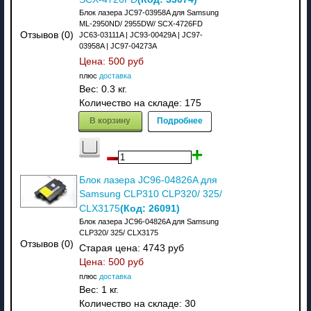
Блок лазера JC97-03958A для Samsung
ML-2950ND/ 2955DW/ SCX-4726FD
Отзывов (0)
JC63-03111A | JC93-00429A | JC97-
03958A | JC97-04273A
Цена:
500 руб
плюс
доставка
Вес:
0.3 кг.
Количество на складе:
175
В корзину
Подробнее
Блок лазера JC96-04826A для
Samsung CLP310 CLP320/ 325/
(Код:
26091
)
CLX3175
Блок лазера JC96-04826A для Samsung
CLP320/ 325/ CLX3175
Отзывов (0)
Старая цена:
4743 руб
Цена:
500 руб
плюс
доставка
Вес:
1 кг.
Количество на складе:
30