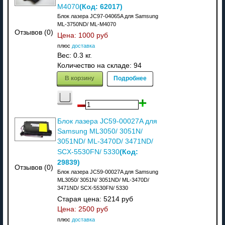
(Код:
62017
)
M4070
Блок лазера JC97-04065A для Samsung
ML-3750ND/ ML-M4070
Отзывов (0)
Цена:
1000 руб
плюс
доставка
Вес:
0.3 кг.
Количество на складе:
94
В корзину
Подробнее
Блок лазера JC59-00027A для
Samsung ML3050/ 3051N/
3051ND/ ML-3470D/ 3471ND/
(Код:
SCX-5530FN/ 5330
29839
)
Отзывов (0)
Блок лазера JC59-00027A для Samsung
ML3050/ 3051N/ 3051ND/ ML-3470D/
3471ND/ SCX-5530FN/ 5330
Старая цена:
5214 руб
Цена:
2500 руб
плюс
доставка