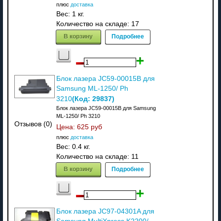
плюс
доставка
Вес:
1 кг.
Количество на складе:
17
В корзину
Подробнее
Блок лазера JC59-00015B для
Samsung ML-1250/ Ph
(Код:
29837
)
3210
Блок лазера JC59-00015B для Samsung
ML-1250/ Ph 3210
Отзывов (0)
Цена:
625 руб
плюс
доставка
Вес:
0.4 кг.
Количество на складе:
11
В корзину
Подробнее
Блок лазера JC97-04301A для