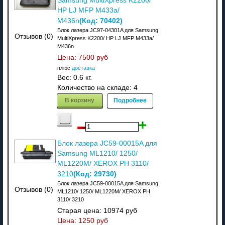
Samsung MultiXpress K2200/
HP LJ MFP M433a/
(Код:
70402
)
M436n
Блок лазера JC97-04301A для Samsung
Отзывов (0)
MultiXpress K2200/ HP LJ MFP M433a/
M436n
Цена:
7500 руб
плюс
доставка
Вес:
0.6 кг.
Количество на складе:
4
В корзину
Подробнее
Блок лазера JC59-00015A для
Samsung ML1210/ 1250/
ML1220M/ XEROX PH 3110/
(Код:
29730
)
3210
Блок лазера JC59-00015A для Samsung
Отзывов (0)
ML1210/ 1250/ ML1220M/ XEROX PH
3110/ 3210
Старая цена:
10974 руб
Цена:
1250 руб