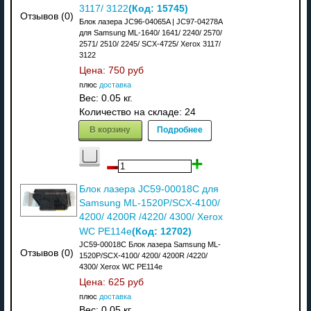
(Код:
15745
)
3117/ 3122
Отзывов (0)
Блок лазера JC96-04065A | JC97-04278A
для Samsung ML-1640/ 1641/ 2240/ 2570/
2571/ 2510/ 2245/ SCX-4725/ Xerox 3117/
3122
Цена:
750 руб
плюс
доставка
Вес:
0.05 кг.
Количество на складе:
24
В корзину
Подробнее
Блок лазера JC59-00018C для
Samsung ML-1520P/SCX-4100/
4200/ 4200R /4220/ 4300/ Xerox
(Код:
12702
)
WC РE114e
JC59-00018C Блок лазера Samsung ML-
Отзывов (0)
1520P/SCX-4100/ 4200/ 4200R /4220/
4300/ Xerox WC РE114e
Цена:
625 руб
плюс
доставка
Вес:
0.05 кг.