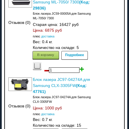
(Код:
Samsung ML-7050/ 7300
29836
)
Блок лазера JC59-00005A для Samsung
ML-7050/ 7300
Отзывов (0)
Старая цена:
16427 руб
Цена:
6875 руб
плюс
доставка
Вес:
0.4 кг.
Количество на складе:
5
В корзину
Подробнее
Блок лазера JC97-04274A для
(Код:
Samsung CLX-3305FW
47761
)
Блок лазера JC97-04274A для Samsung
CLX-3305FW
Отзывов (0)
Цена:
1000 руб
плюс
доставка
Вес:
0.7 кг.
Количество на складе:
15