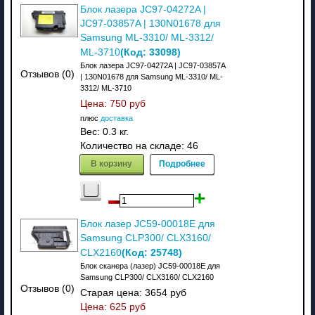
Блок лазера JC97-04272A |
JC97-03857A | 130N01678 для
Samsung ML-3310/ ML-3312/
(Код:
33098
)
ML-3710
Блок лазера JC97-04272A | JC97-03857A
Отзывов (0)
| 130N01678 для Samsung ML-3310/ ML-
3312/ ML-3710
Цена:
750 руб
плюс
доставка
Вес:
0.3 кг.
Количество на складе:
46
В корзину
Подробнее
Блок лазер JC59-00018E для
Samsung CLP300/ CLX3160/
(Код:
25748
)
CLX2160
Блок сканера (лазер) JC59-00018E для
Samsung CLP300/ CLX3160/ CLX2160
Отзывов (0)
Старая цена:
3654 руб
Цена:
625 руб