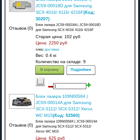
JC59-00018D для Samsung
(Код:
SCX-4016/ 4116/ 4216F
30207
)
Блок лазера JC59-00018A | JC59-00018D
Отзывов (0)
для Samsung SCX-4016/ 4116/ 4216F
Старая цена:
102 руб
Цена:
2250 руб
плюс
доставка
Вес:
0.4 кг.
Количество на складе:
9
В корзину
Подробнее
Блок лазера 109N00584 |
JC59-00014A для Samsung
SCX-5112/ SCX-5312/ Xerox
(Код:
52560
)
WC М15
Блок лазера 109N00584 | JC59-00014A
Отзывов (0)
для Samsung SCX-5112/ SCX-5312/
Xerox WC М15
Цена:
625 руб