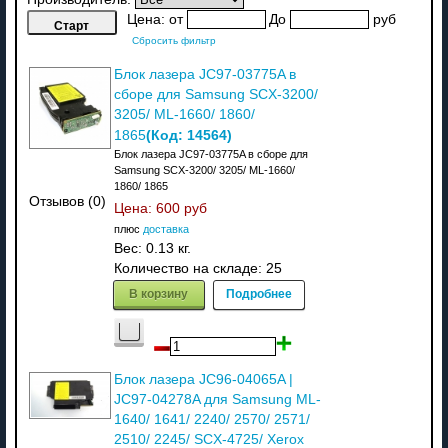
Цена:
от
До
руб
Сбросить фильтр
Блок лазера JC97-03775A в
сборе для Samsung SCX-3200/
3205/ ML-1660/ 1860/
(Код:
14564
)
1865
Блок лазера JC97-03775A в сборе для
Samsung SCX-3200/ 3205/ ML-1660/
1860/ 1865
Отзывов (0)
Цена:
600 руб
плюс
доставка
Вес:
0.13 кг.
Количество на складе:
25
В корзину
Подробнее
Блок лазера JC96-04065A |
JC97-04278A для Samsung ML-
1640/ 1641/ 2240/ 2570/ 2571/
2510/ 2245/ SCX-4725/ Xerox