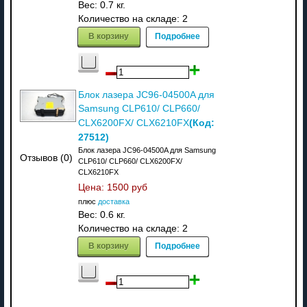
Вес:
0.7 кг.
Количество на складе:
2
В корзину
Подробнее
Блок лазера JC96-04500A для
Samsung CLP610/ CLP660/
(Код:
CLX6200FX/ CLX6210FX
27512
)
Блок лазера JC96-04500A для Samsung
Отзывов (0)
CLP610/ CLP660/ CLX6200FX/
CLX6210FX
Цена:
1500 руб
плюс
доставка
Вес:
0.6 кг.
Количество на складе:
2
В корзину
Подробнее