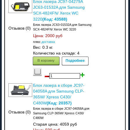
Блок лазера JC97-04279A
JC63-01532A для Samsung
SCX-4824FN/ Xerox WC
(Код:
43588
)
3220
Блок лазера JC63-01532A для Samsung
Отзывов (0)
SCX-4824FN/ Xerox WC 3220
Цена:
2000 руб
плюс
доставка
Вес:
0.3 кг.
Количество на складе:
4
В корзину
Подробнее
Блок лазера в сборе JC97-
04058A для Samsung CLP-
365W/ Xpress C430/
(Код:
20357
)
C480W
Блок лазера в сборе JC97-04058A для
Отзывов (0)
Samsung CLP-365W/ Xpress C430/
C480W
Старая цена:
4059 руб