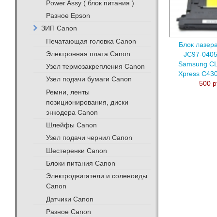
Power Assy ( блок питания )
Разное Epson
ЗИП Canon
Печатающая головка Canon
Блок лазера
Электронная плата Canon
JC97-0405
Samsung C
Узел термозакрепления Canon
Xpress C43
Узел подачи бумаги Canon
500 р
Ремни, ленты
позиционирования, диски
энкодера Canon
Шлейфы Canon
Узел подачи чернил Canon
Шестеренки Canon
Блоки питания Canon
Электродвигатели и соленоиды
Canon
Датчики Canon
Разное Canon