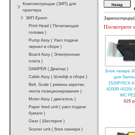
Комплектующие (ЗИП) для
принтера
ЗИП Epson
Зарегистрируй
Print Head ( Печатающая
Посмотрите е
головка )
Pump Assy ( Узел подачи
чернил в сборе )
Board Assy ( Электронная
плата )
DAMPER ( Демпер )
Блок лазера J
Cable Assy ( Шлейф в сборе )
для Samsu
1520P/SCX-41
Belt, Scale ( ремень каретки,
4200R /4220/ 
лента позиционирования )
WC РE
Motor Assy ( двигатель )
625 р
Paper feed unit ( узел подачи
бумаги )
Gear ( Шестерня )
Scaner unit ( блок сканера )