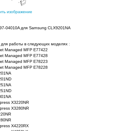
ить изображение
C97-04010A для Samsung CLX9201NA
для работы в следующих моделях :
Jet Managed MFP E77422
Jet Managed MFP E77428
Jet Managed MFP E78223
Jet Managed MFP E78228
201NA
201ND
251NA
251ND
301NA
Xpress X3220NR
Xpress X3280NR
220NR
280NR
Xpress X4220RX