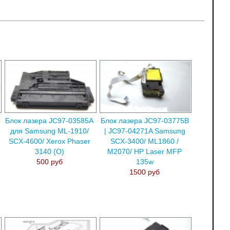
Блок лазера JC97-03585A
Блок лазера JC97-03775B
для Samsung ML-1910/
| JC97-04271A Samsung
SCX-4600/ Xerox Phaser
SCX-3400/ ML1860 /
3140 (О)
M2070/ HP Laser MFP
500 руб
135w
1500 руб