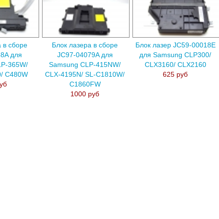
 в сборе
Блок лазера в сборе
Блок лазер JC59-00018E
8A для
JC97-04079A для
для Samsung CLP300/
LP-365W/
Samsung CLP-415NW/
CLX3160/ CLX2160
0/ C480W
CLX-4195N/ SL-C1810W/
625 руб
уб
C1860FW
1000 руб