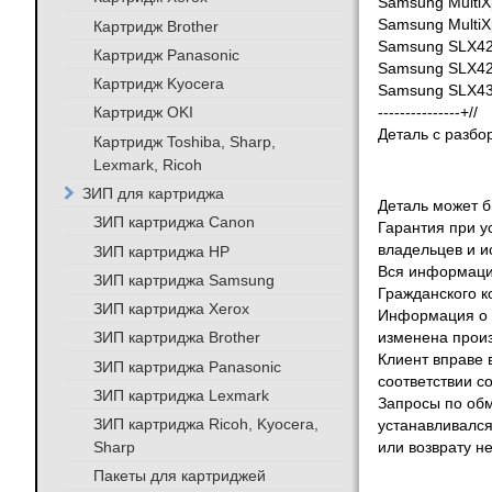
Samsung MultiX
Samsung MultiX
Картридж Brother
Samsung SLX4
Картридж Panasonic
Samsung SLX4
Картридж Kyocera
Samsung SLX4
Картридж OKI
---------------+//
Деталь с разбо
Картридж Toshiba, Sharp,
Lexmark, Ricoh
ЗИП для картриджа
Деталь может бы
ЗИП картриджа Canon
Гарантия при у
владельцев и и
ЗИП картриджа HP
Вся информация
ЗИП картриджа Samsung
Гражданского к
ЗИП картриджа Xerox
Информация о т
ЗИП картриджа Brother
изменена произ
Клиент вправе 
ЗИП картриджа Panasonic
соответствии с
ЗИП картриджа Lexmark
Запросы по обм
ЗИП картриджа Ricoh, Kyocera,
устанавливался
Sharp
или возврату не
Пакеты для картриджей