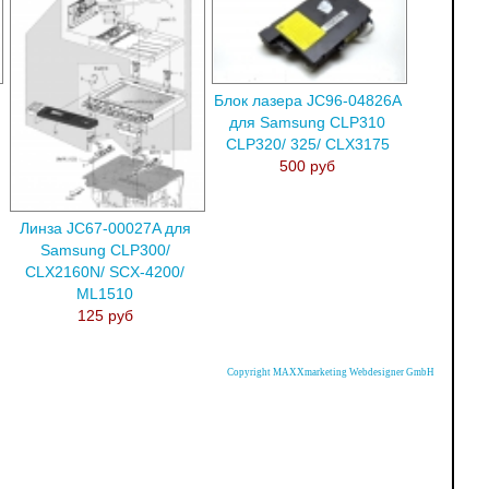
Блок лазера JC96-04826A
для Samsung CLP310
CLP320/ 325/ CLX3175
500 руб
Линза JC67-00027A для
Samsung CLP300/
CLX2160N/ SCX-4200/
ML1510
125 руб
Copyright MAXXmarketing Webdesigner GmbH