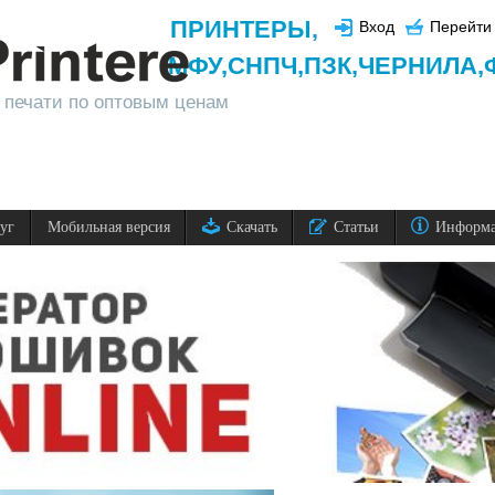
ПРИНТЕРЫ
,
Вход
Перейти 
МФУ,
СНПЧ,
ПЗК,
ЧЕРНИЛА,
 печати по оптовым ценам
луг
Мобильная версия
Скачать
Статьи
Информ