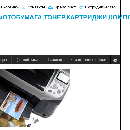
в корзину
Контакты
Прайс лист
Сотрудничество
ФОТОБУМАГА,
ТОНЕР,
КАРТРИДЖИ,
КОМП
ация
Где мой заказ
Главная
Ремонт электроники