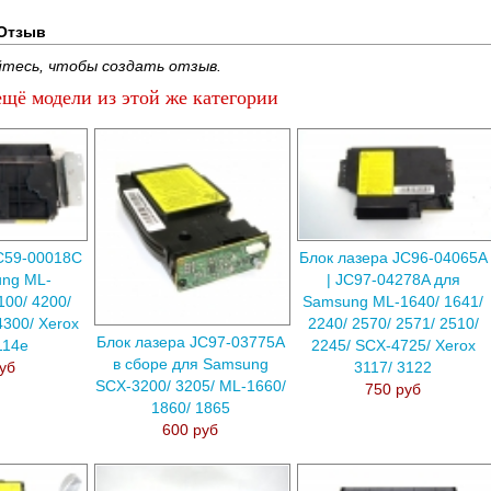
Отзыв
тесь, чтобы создать отзыв.
щё модели из этой же категории
C59-00018C
Блок лазера JC96-04065A
ng ML-
| JC97-04278A для
00/ 4200/
Samsung ML-1640/ 1641/
4300/ Xerox
2240/ 2570/ 2571/ 2510/
Блок лазера JC97-03775A
114e
2245/ SCX-4725/ Xerox
в сборе для Samsung
уб
3117/ 3122
SCX-3200/ 3205/ ML-1660/
750 руб
1860/ 1865
600 руб