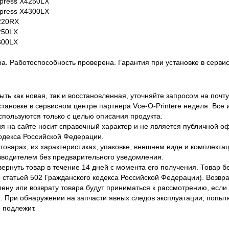
press X4250LX
press X4300LX
220RX
250LX
300LX
ра. Работоспособность проверена. Гарантия при установке в сервис
ть как новая, так и восстановленная, уточняйте запросом на почту
становке в сервисном центре партнера Vce-O-Printere неделя. Все
спользуются только с целью описания продукта.
 на сайте носит справочный характер и не является публичной 
одекса Российской Федерации.
оварах, их характеристиках, упаковке, внешнем виде и комплектаци
водителем без предварительного уведомления.
вернуть товар в течение 14 дней с момента его получения. Товар 
о статьей 502 Гражданского кодекса Российской Федерации). Возвра
ену или возврату товара будут приниматься к рассмотрению, если т
. При обнаружении на запчасти явных следов эксплуатации, попыт
 подлежит.