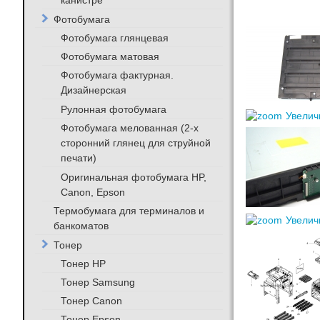
канистре
Фотобумага
Фотобумага глянцевая
Фотобумага матовая
Фотобумага фактурная.
Дизайнерская
Рулонная фотобумага
Увелич
Фотобумага мелованная (2-х
сторонний глянец для струйной
печати)
Оригинальная фотобумага HP,
Canon, Epson
Термобумага для терминалов и
Увелич
банкоматов
Тонер
Тонер HP
Тонер Samsung
Тонер Canon
Тонер Epson