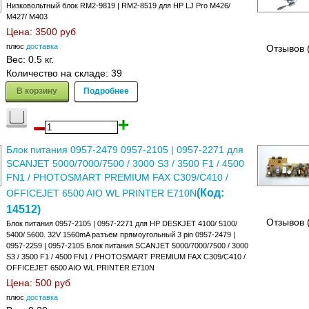
Низковольтный блок RM2-9819 | RM2-8519 для HP LJ Pro M426/
M427/ M403
Цена:
3500 руб
плюс
доставка
Отзывов 
Вес:
0.5 кг.
Количество на складе:
39
В корзину
Подробнее
Блок питания 0957-2479 0957-2105 | 0957-2271 для
SCANJET 5000/7000/7500 / 3000 S3 / 3500 F1 / 4500
FN1 / PHOTOSMART PREMIUM FAX C309/C410 /
(Код:
OFFICEJET 6500 AIO WL PRINTER E710N
14512
)
Отзывов 
Блок питания 0957-2105 | 0957-2271 для HP DESKJET 4100/ 5100/
5400/ 5600. 32V 1560mA разъем прямоугольный 3 pin 0957-2479 |
0957-2259 | 0957-2105 Блок питания SCANJET 5000/7000/7500 / 3000
S3 / 3500 F1 / 4500 FN1 / PHOTOSMART PREMIUM FAX C309/C410 /
OFFICEJET 6500 AIO WL PRINTER E710N
Цена:
500 руб
плюс
доставка