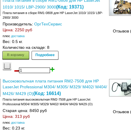
Плата питания в сборе RM1-0808 для HP LaserJet
(Код:
19371
)
1010/ 1015/ LBP-2900/ 3000
Плата питания в сборе RM1-0808 для HP LaserJet 1010/ 1015/ LBP-
2900/ 3000
Производитель:
ОргТехСервис
Цена:
2250 руб
Отзывов 
плюс
доставка
Вес:
0.5 кг.
Количество на складе:
8
В корзину
Подробнее
Высоковольтная плата питания RM2-7508 для HP
LaserJet Professional M304/ M305/ M329/ M402/ M404/
(Код:
16614
)
M426/ M429 (О)
Плата питания высоковольтная RM2-7508 для HP LaserJet
Professional M304/ M305/ M329/ M402/ M404/ M426/ M429 (О)
Старая цена:
8450 руб
Отзывов 
Цена:
313 руб
плюс
доставка
Вес:
0.23 кг.