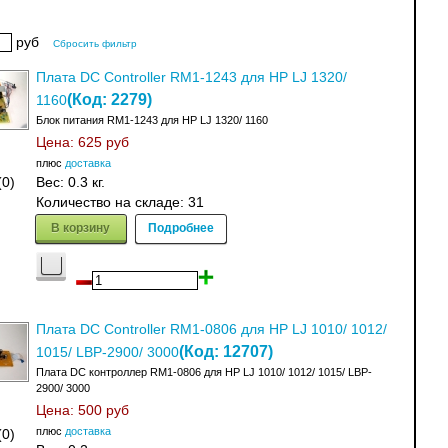
руб
Сбросить фильтр
Плата DC Controller RM1-1243 для HP LJ 1320/
(Код:
2279
)
1160
Блок питания RM1-1243 для HP LJ 1320/ 1160
Цена:
625 руб
плюс
доставка
(0)
Вес:
0.3 кг.
Количество на складе:
31
В корзину
Подробнее
Плата DC Controller RM1-0806 для HP LJ 1010/ 1012/
(Код:
12707
)
1015/ LBP-2900/ 3000
Плата DC контроллер RM1-0806 для HP LJ 1010/ 1012/ 1015/ LBP-
2900/ 3000
Цена:
500 руб
плюс
доставка
(0)