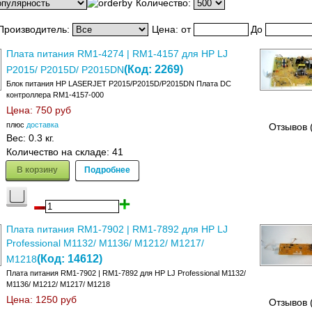
Количество:
Производитель:
Цена:
от
До
Плата питания RM1-4274 | RM1-4157 для HP LJ
(Код:
2269
)
P2015/ P2015D/ P2015DN
Блок питания HP LASERJET P2015/P2015D/P2015DN Плата DC
контроллера RM1-4157-000
Цена:
750 руб
плюс
доставка
Отзывов 
Вес:
0.3 кг.
Количество на складе:
41
В корзину
Подробнее
Плата питания RM1-7902 | RM1-7892 для HP LJ
Professional M1132/ M1136/ M1212/ M1217/
(Код:
14612
)
M1218
Плата питания RM1-7902 | RM1-7892 для HP LJ Professional M1132/
M1136/ M1212/ M1217/ M1218
Цена:
1250 руб
Отзывов 