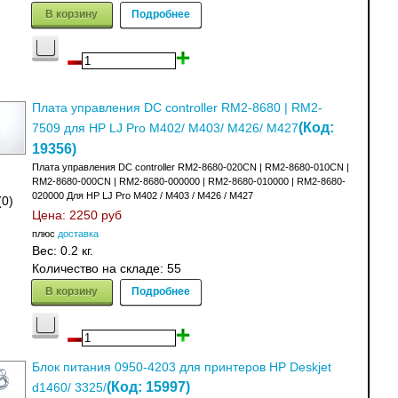
В корзину
Подробнее
Плата управления DC controller RM2-8680 | RM2-
(Код:
7509 для HP LJ Pro M402/ M403/ M426/ M427
19356
)
Плата управления DC controller RM2-8680-020CN | RM2-8680-010CN |
RM2-8680-000CN | RM2-8680-000000 | RM2-8680-010000 | RM2-8680-
020000 Для HP LJ Pro M402 / M403 / M426 / M427
(0)
Цена:
2250 руб
плюс
доставка
Вес:
0.2 кг.
Количество на складе:
55
В корзину
Подробнее
Блок питания 0950-4203 для принтеров HP Deskjet
(Код:
15997
)
d1460/ 3325/