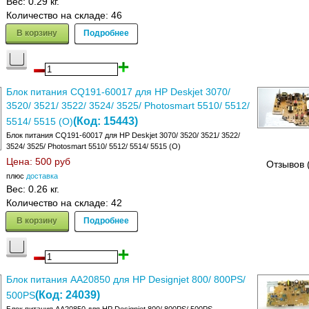
Вес:
0.29 кг.
Количество на складе:
46
В корзину
Подробнее
Блок питания CQ191-60017 для HP Deskjet 3070/
3520/ 3521/ 3522/ 3524/ 3525/ Photosmart 5510/ 5512/
(Код:
15443
)
5514/ 5515 (О)
Блок питания CQ191-60017 для HP Deskjet 3070/ 3520/ 3521/ 3522/
3524/ 3525/ Photosmart 5510/ 5512/ 5514/ 5515 (О)
Цена:
500 руб
Отзывов 
плюс
доставка
Вес:
0.26 кг.
Количество на складе:
42
В корзину
Подробнее
Блок питания AA20850 для HP Designjet 800/ 800PS/
(Код:
24039
)
500PS