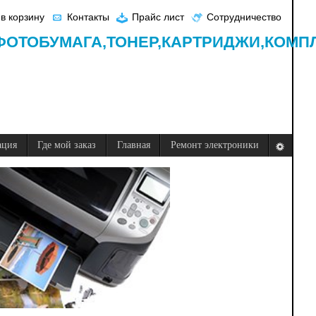
в корзину
Контакты
Прайс лист
Сотрудничество
ФОТОБУМАГА,
ТОНЕР,
КАРТРИДЖИ,
КОМП
ация
Где мой заказ
Главная
Ремонт электроники