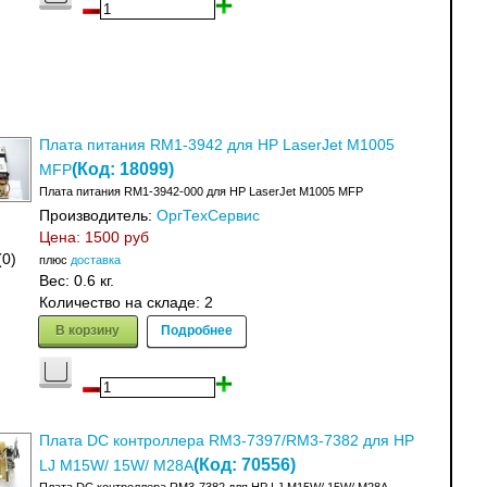
Плата питания RM1-3942 для HP LaserJet M1005
(Код:
18099
)
MFP
Плата питания RM1-3942-000 для HP LaserJet M1005 MFP
Производитель:
ОргТехСервис
Цена:
1500 руб
(0)
плюс
доставка
Вес:
0.6 кг.
Количество на складе:
2
В корзину
Подробнее
Плата DC контроллера RM3-7397/RM3-7382 для HP
(Код:
70556
)
LJ M15W/ 15W/ M28A