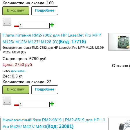
Количество на складе:
160
В корзину
Подробнее
Плата питания RM2-7382 для HP LaserJet Pro MFP
(Код:
17718
)
M125/ M126/ M127/ M128 (О)
Электронная плата RM2-7382 для HP LaserJet Pro MFP M125/ M126/
M127/ M128 (О)
Старая цена:
6790 руб
Цена:
2750 руб
Отзывов 
плюс
доставка
Вес:
0.5 кг.
Количество на складе:
22
В корзину
Подробнее
Низковольтный блок RM2-9819 | RM2-8519 для HP LJ
(Код:
33091
)
Pro M426/ M427/ M403