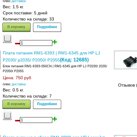
плюс
доставка
Вес:
1.5 кг.
Срок поставки:
5 дней
Количество на складе:
33
В корзину
Подробнее
Плата питания RM1-6393 | RM1-6345 для HP LJ
(Код:
12685
)
P2030/ p2035/ P2050/ P2055
Блок питания RM1-6393-050CN | RM1-6345 для HP LJ P2030/ 2035/
P2050/ P2055
Цена:
750 руб
плюс
доставка
Отзывов 
Вес:
0.5 кг.
Количество на складе:
7
В корзину
Подробнее