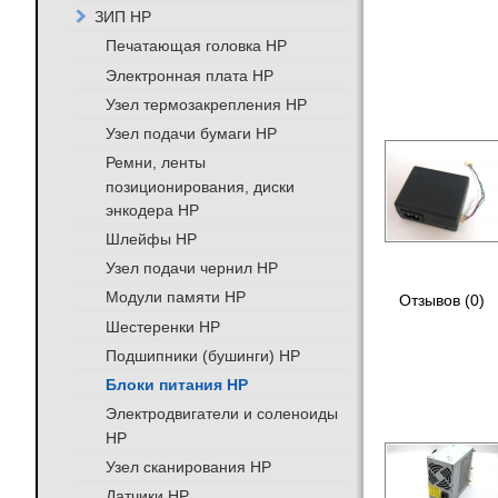
ЗИП HP
Печатающая головка HP
Электронная плата HP
Узел термозакрепления HP
Узел подачи бумаги HP
Ремни, ленты
позиционирования, диски
энкодера HP
Шлейфы HP
Узел подачи чернил HP
Модули памяти HP
Отзывов (0)
Шестеренки HP
Подшипники (бушинги) HP
Блоки питания HP
Электродвигатели и соленоиды
HP
Узел сканирования HP
Датчики HP