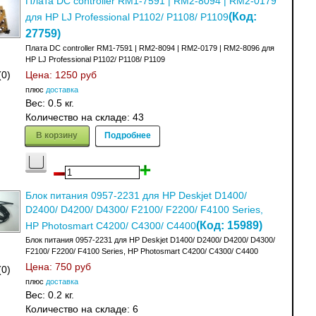
Плата DC controller RM1-7591 | RM2-8094 | RM2-0179
(Код:
для HP LJ Professional P1102/ P1108/ P1109
27759
)
Плата DC controller RM1-7591 | RM2-8094 | RM2-0179 | RM2-8096 для
HP LJ Professional P1102/ P1108/ P1109
(0)
Цена:
1250 руб
плюс
доставка
Вес:
0.5 кг.
Количество на складе:
43
В корзину
Подробнее
Блок питания 0957-2231 для HP Deskjet D1400/
D2400/ D4200/ D4300/ F2100/ F2200/ F4100 Series,
(Код:
15989
)
HP Photosmart C4200/ C4300/ C4400
Блок питания 0957-2231 для HP Deskjet D1400/ D2400/ D4200/ D4300/
F2100/ F2200/ F4100 Series, HP Photosmart C4200/ C4300/ C4400
Цена:
750 руб
(0)
плюс
доставка
Вес:
0.2 кг.
Количество на складе:
6