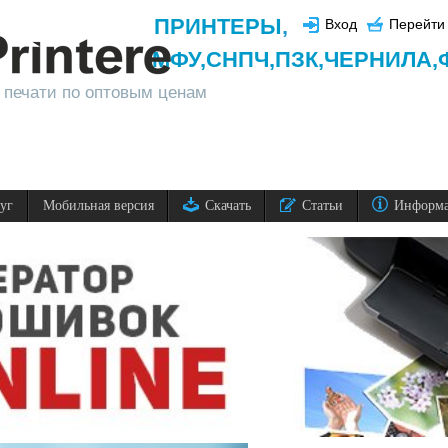
ПРИНТЕРЫ
,
Вход
Перейти 
МФУ,
СНПЧ,
ПЗК,
ЧЕРНИЛА,
 печати по оптовым ценам
луг
Мобильная версия
Скачать
Статьи
Информ