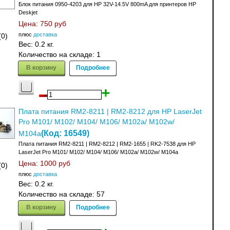
Блок питания 0950-4203 для HP 32V-14.5V 800mA для принтеров HP
Deskjet
Цена:
750 руб
плюс
доставка
(0)
Вес:
0.2 кг.
Количество на складе:
1
В корзину
Подробнее
Плата питания RM2-8211 | RM2-8212 для HP LaserJet
Pro M101/ M102/ M104/ M106/ M102a/ M102w/
(Код:
16549
)
M104a
Плата питания RM2-8211 | RM2-8212 | RM2-1655 | RK2-7538 для HP
LaserJet Pro M101/ M102/ M104/ M106/ M102a/ M102w/ M104a
Цена:
1000 руб
(0)
плюс
доставка
Вес:
0.2 кг.
Количество на складе:
57
В корзину
Подробнее