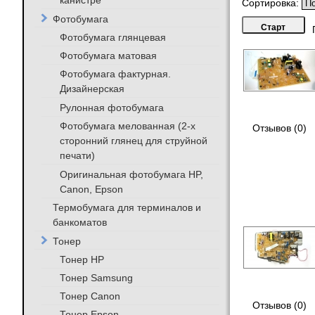
канистре
Сортировка:
Фотобумага
Фотобумага глянцевая
Фотобумага матовая
Фотобумага фактурная.
Дизайнерская
Рулонная фотобумага
Фотобумага мелованная (2-х
Отзывов (0)
сторонний глянец для струйной
печати)
Оригинальная фотобумага HP,
Canon, Epson
Термобумага для терминалов и
банкоматов
Тонер
Тонер HP
Тонер Samsung
Тонер Canon
Отзывов (0)
Тонер Epson