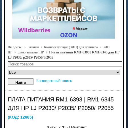
Вы здесь:
Главная
Комплектующие (ЗИП) для принтера
ЗИП
HP
Блоки питания HP
Плата питания RM1-6393 | RM1-6345 для HP
LJ P2030/ p2035/ P2050/ P2055
Расширенный поиск
ПЛАТА ПИТАНИЯ RM1-6393 | RM1-6345
ДЛЯ HP LJ P2030/ P2035/ P2050/ P2055
(КОД:
12685
)
Хиты:
7705
|
Рейтинг: