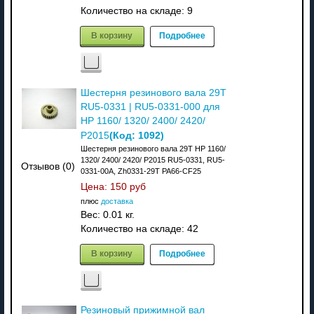
Количество на складе:
9
В корзину
Подробнее
Шестерня резинового вала 29T
RU5-0331 | RU5-0331-000 для
HP 1160/ 1320/ 2400/ 2420/
(Код:
1092
)
P2015
Шестерня резинового вала 29T HP 1160/
1320/ 2400/ 2420/ P2015 RU5-0331, RU5-
Отзывов (0)
0331-00A, Zh0331-29T PA66-CF25
Цена:
150 руб
плюс
доставка
Вес:
0.01 кг.
Количество на складе:
42
В корзину
Подробнее
Резиновый прижимной вал