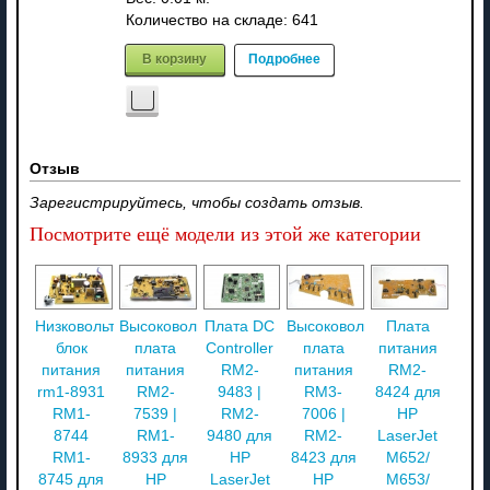
Количество на складе:
641
В корзину
Подробнее
Отзыв
Зарегистрируйтесь, чтобы создать отзыв.
Посмотрите ещё модели из этой же категории
Низковольтный
Высоковольтная
Плата DC
Высоковольтная
Плата
блок
плата
Controller
плата
питания
питания
питания
RM2-
питания
RM2-
rm1-8931
RM2-
9483 |
RM3-
8424 для
RM1-
7539 |
RM2-
7006 |
HP
8744
RM1-
9480 для
RM2-
LaserJet
RM1-
8933 для
HP
8423 для
M652/
8745 для
HP
LaserJet
HP
M653/