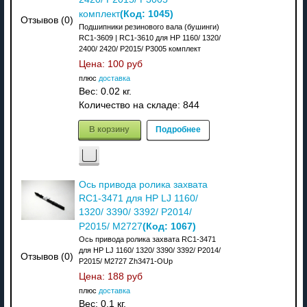
(Код:
1045
)
комплект
Отзывов (0)
Подшипники резинового вала (бушинги)
RC1-3609 | RC1-3610 для HP 1160/ 1320/
2400/ 2420/ P2015/ P3005 комплект
Цена:
100 руб
плюс
доставка
Вес:
0.02 кг.
Количество на складе:
844
В корзину
Подробнее
Ось привода ролика захвата
RC1-3471 для HP LJ 1160/
1320/ 3390/ 3392/ P2014/
(Код:
1067
)
P2015/ M2727
Ось привода ролика захвата RC1-3471
для HP LJ 1160/ 1320/ 3390/ 3392/ P2014/
Отзывов (0)
P2015/ M2727 Zh3471-OUp
Цена:
188 руб
плюс
доставка
Вес:
0.1 кг.