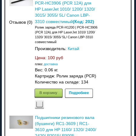
PCR-HC3906 (PCR 12A) для
HP LaserJet 1010/ 1200/ 1320/
3015/ 3055/ 5L/ Canon LBP-
(Код:
202
)
3310 совместимый
Отзывов (0)
Ролик заряда PCR-H1200 | PCR-HC3906
(PCR 12A) для HP LaserJet 1010/ 1200/
1320/ 3015/ 3055/ 5L/ Canon LBP-3310
совместимый
Производитель:
Китай
Цена:
100 руб
плюс
доставка
Вес:
0.06 кг.
Картридж: Ролик заряда (PCR)
Количество на складе:
134
В корзину
Подробнее
Подшипники резинового вала
(бушинги) RC1-3609 | RC1-
3610 для HP 1160/ 1320/ 2400/
2420/ P2015/ P3005