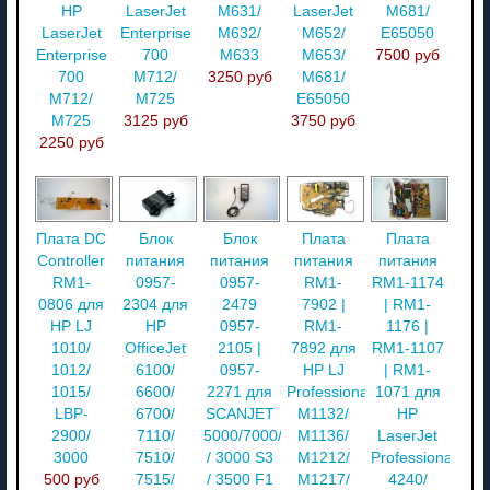
HP
LaserJet
M631/
LaserJet
M681/
LaserJet
Enterprise
M632/
M652/
E65050
Enterprise
700
M633
M653/
7500 руб
700
M712/
3250 руб
M681/
M712/
M725
E65050
M725
3125 руб
3750 руб
2250 руб
Плата DC
Блок
Блок
Плата
Плата
Controller
питания
питания
питания
питания
RM1-
0957-
0957-
RM1-
RM1-1174
0806 для
2304 для
2479
7902 |
| RM1-
HP LJ
HP
0957-
RM1-
1176 |
1010/
OfficeJet
2105 |
7892 для
RM1-1107
1012/
6100/
0957-
HP LJ
| RM1-
1015/
6600/
2271 для
Professional
1071 для
LBP-
6700/
SCANJET
M1132/
HP
2900/
7110/
5000/7000/7500
M1136/
LaserJet
3000
7510/
/ 3000 S3
M1212/
Professional
500 руб
7515/
/ 3500 F1
M1217/
4240/