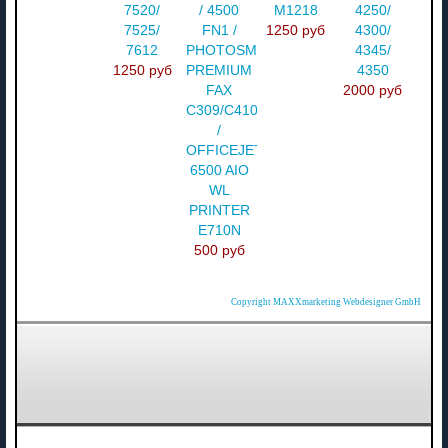
7520/
/ 4500
M1218
4250/
7525/
FN1 /
1250 руб
4300/
7612
PHOTOSMART
4345/
1250 руб
PREMIUM
4350
FAX
2000 руб
C309/C410
/
OFFICEJET
6500 AIO
WL
PRINTER
E710N
500 руб
Copyright MAXXmarketing Webdesigner GmbH