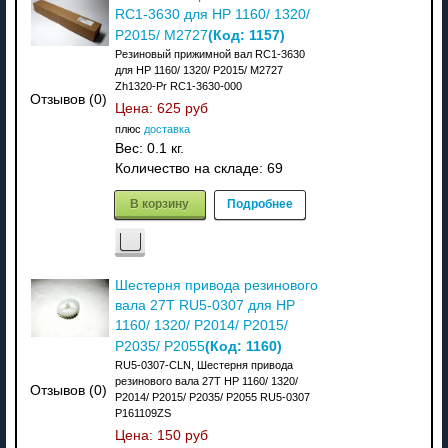
RC1-3630 для HP 1160/ 1320/
(Код:
1157
)
P2015/ M2727
Резиновый прижимной вал RC1-3630
для HP 1160/ 1320/ P2015/ M2727
Zh1320-Pr RC1-3630-000
Отзывов (0)
Цена:
625 руб
плюс
доставка
Вес:
0.1 кг.
Количество на складе:
69
В корзину
Подробнее
Шестерня привода резинового
вала 27T RU5-0307 для HP
1160/ 1320/ P2014/ P2015/
(Код:
1160
)
P2035/ P2055
RU5-0307-CLN, Шестерня привода
резинового вала 27T HP 1160/ 1320/
Отзывов (0)
P2014/ P2015/ P2035/ P2055 RU5-0307
P161109ZS
Цена:
150 руб