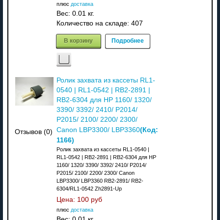
плюс
доставка
Вес:
0.01 кг.
Количество на складе:
407
В корзину
Подробнее
Ролик захвата из кассеты RL1-
0540 | RL1-0542 | RB2-2891 |
RB2-6304 для HP 1160/ 1320/
3390/ 3392/ 2410/ P2014/
P2015/ 2100/ 2200/ 2300/
(Код:
Canon LBP3300/ LBP3360
Отзывов (0)
1166
)
Ролик захвата из кассеты RL1-0540 |
RL1-0542 | RB2-2891 | RB2-6304 для HP
1160/ 1320/ 3390/ 3392/ 2410/ P2014/
P2015/ 2100/ 2200/ 2300/ Canon
LBP3300/ LBP3360 RB2-2891/ RB2-
6304/RL1-0542 Zh2891-Up
Цена:
100 руб
плюс
доставка
Вес:
0.01 кг.