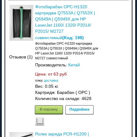
Фотобарабан OPC-H1320
картриджа Q7553A | Q7553X |
Q5949A | Q5949X для HP
LaserJet 1160/ 1320/ P2014/
P2015/ M2727
(Код:
198
)
совместимый
Фотобарабан OPC-H1320 картриджа
Q7553A | Q7553X | Q5949A | Q5949X для
HP LaserJet 1160/ 1320/ P2014/ P2015/
Отзывов (1)
M2727 совместимый
Производитель:
Китай
Цена: от
63 руб
плюс
доставка
Вес:
0.05 кг.
Картридж: Барабан ( OPC )
Количество на складе:
4628
В корзину
Подробнее
Ролик заряда PCR-H1200 |