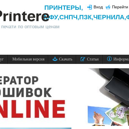
ПРИНТЕРЫ
,
Вход
Перейти 
МФУ,
СНПЧ,
ПЗК,
ЧЕРНИЛА,
 печати по оптовым ценам
луг
Мобильная версия
Скачать
Статьи
Информ