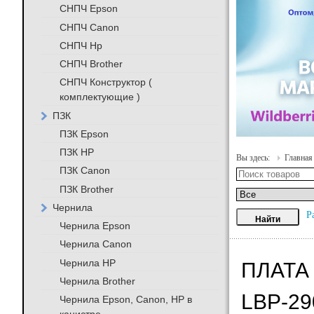
СНПЧ Epson
СНПЧ Canon
СНПЧ Hp
СНПЧ Brother
СНПЧ Конструктор (
комплектующие )
ПЗК
ПЗК Epson
ПЗК HP
Вы здесь:
Главная
ПЗК Canon
ПЗК Brother
Чернила
Р
Чернила Epson
Чернила Canon
Чернила HP
ПЛАТА 
Чернила Brother
LBP-29
Чернила Epson, Canon, HP в