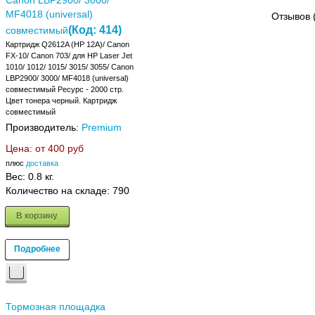
Canon LBP2900/ 3000/
MF4018 (universal)
Отзывов 
(Код:
414
)
совместимый
Картридж Q2612A (HP 12A)/ Canon
FX-10/ Canon 703/ для HP Laser Jet
1010/ 1012/ 1015/ 3015/ 3055/ Canon
LBP2900/ 3000/ MF4018 (universal)
совместимый Ресурс - 2000 стр.
Цвет тонера черный. Картридж
совместимый
Производитель:
Premium
Цена: от
400 руб
плюс
доставка
Вес:
0.8 кг.
Количество на складе:
790
В корзину
Подробнее
Тормозная площадка