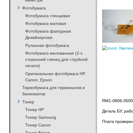
канистре
Фотобумага
Фотобумага глянцевая
Фотобумага матовая
Фотобумага фактурная.
Дизайнерская
Рулонная фотобумага
Увелич
Фотобумага мелованная (2-х
сторонний глянец для струйной
печати)
Оригинальная фотобумага HP,
Canon, Epson
Термобумага для терминалов и
банкоматов
RM1-0806-05000
Тонер
Тонер HP
Деталь БУ, раб
Тонер Samsung
Плата проверен
Тонер Canon
Тонер Epson