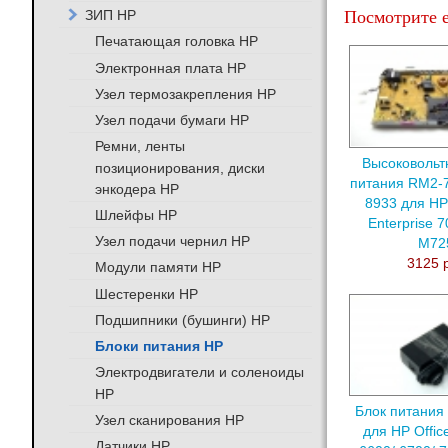
ЗИП HP
Посмотрите е
Печатающая головка HP
Электронная плата HP
Узел термозакрепления HP
Узел подачи бумаги HP
Ремни, ленты
Высоковольт
позиционирования, диски
питания RM2-7
энкодера HP
8933 для HP
Шлейфы HP
Enterprise 
Узел подачи чернил HP
M72
3125 
Модули памяти HP
Шестеренки HP
Подшипники (бушинги) HP
Блоки питания HP
Электродвигатели и соленоиды
HP
Блок питания
Узел сканирования HP
для HP Offic
Датчики HP