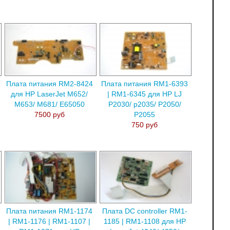
Плата питания RM2-8424
Плата питания RM1-6393
для HP LaserJet M652/
| RM1-6345 для HP LJ
M653/ M681/ E65050
P2030/ p2035/ P2050/
7500 руб
P2055
750 руб
Плата питания RM1-1174
Плата DC controller RM1-
| RM1-1176 | RM1-1107 |
1185 | RM1-1108 для HP