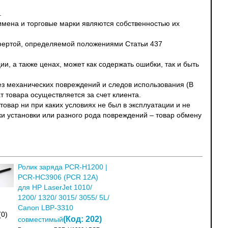
.
 имена и торговые марки являются собственностью их
офертой, определяемой положениями Статьи 437
и, а также ценах, может как содержать ошибки, так и быть
без механических повреждений и следов использования (В
т товара осуществляется за счет клиента.
овар ни при каких условиях не был в эксплуатации и не
ки установки или разного рода повреждений – товар обмену
Ролик заряда PCR-H1200 |
PCR-HC3906 (PCR 12A)
для HP LaserJet 1010/
1200/ 1320/ 3015/ 3055/ 5L/
Canon LBP-3310
(0)
(Код:
202
)
совместимый