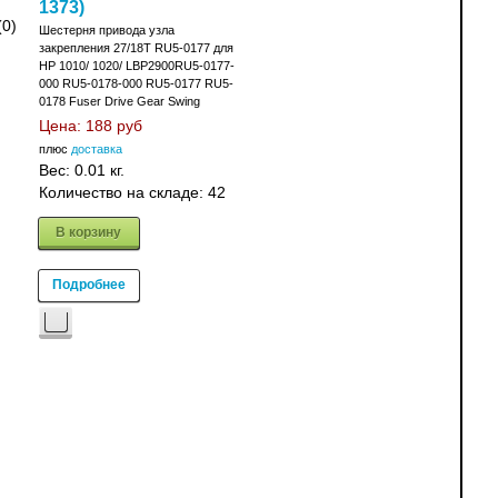
1373
)
(0)
Шестерня привода узла
закрепления 27/18T RU5-0177 для
HP 1010/ 1020/ LBP2900RU5-0177-
000 RU5-0178-000 RU5-0177 RU5-
0178 Fuser Drive Gear Swing
Цена:
188 руб
плюс
доставка
Вес:
0.01 кг.
Количество на складе:
42
В корзину
Подробнее