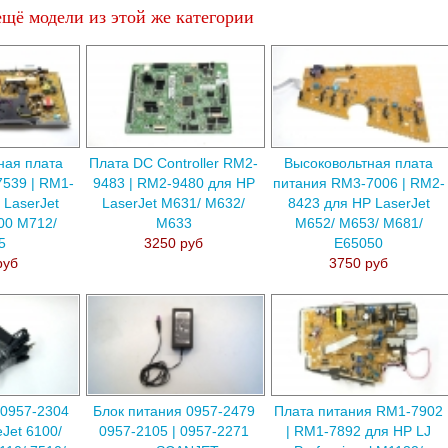
щё модели из этой же категории
ная плата
Плата DC Controller RM2-
Высоковольтная плата
539 | RM1-
9483 | RM2-9480 для HP
питания RM3-7006 | RM2-
 LaserJet
LaserJet M631/ M632/
8423 для HP LaserJet
700 M712/
M633
M652/ M653/ M681/
5
3250 руб
E65050
руб
3750 руб
 0957-2304
Блок питания 0957-2479
Плата питания RM1-7902
eJet 6100/
0957-2105 | 0957-2271
| RM1-7892 для HP LJ