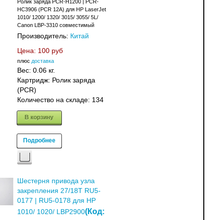
Ролик заряда PCR-H1200 | PCR-
HC3906 (PCR 12A) для HP LaserJet
1010/ 1200/ 1320/ 3015/ 3055/ 5L/
Canon LBP-3310 совместимый
Производитель:
Китай
Цена:
100 руб
плюс
доставка
Вес:
0.06 кг.
Картридж: Ролик заряда
(PCR)
Количество на складе:
134
В корзину
Подробнее
Шестерня привода узла
закрепления 27/18T RU5-
0177 | RU5-0178 для HP
(Код:
1010/ 1020/ LBP2900