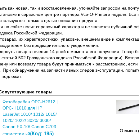
ть как новая, так и восстановленная, уточняйте запросом на почту
становке в сервисном центре партнера Vce-O-Printere неделя. Все
спользуются только с целью описания продукта.
 на сайте носит справочный характер и не является публичной 
одекса Российской Федерации.
оварах, их характеристиках, упаковке, внешнем виде и комплектаци
водителем без предварительного уведомления.
вернуть товар в течение 14 дней с момента его получения. Товар 
о статьей 502 Гражданского кодекса Российской Федерации). Возвра
ену или возврату товара будут приниматься к рассмотрению, если т
. При обнаружении на запчасти явных следов эксплуатации, попыт
 подлежит.
Сопутствующие товары
Фотобарабан OPC-H2612 |
OPC-H1010 для HP
LaserJet 1010/ 1012/ 1015/
1020/ 1022/ 3020/ 3030/
Canon FX-10/ Canon C703
Отзывов 
(Код:
195
)
совместимый