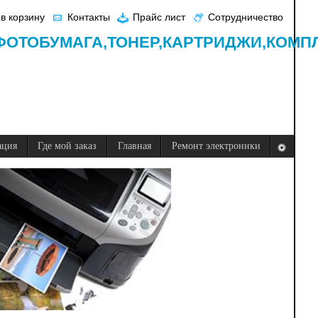
в корзину
Контакты
Прайс лист
Сотрудничество
ФОТОБУМАГА,
ТОНЕР,
КАРТРИДЖИ,
КОМП
ация
Где мой заказ
Главная
Ремонт электроники