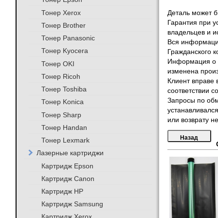
Тонер Xerox
Деталь может бы
Гарантия при у
Тонер Brother
владельцев и и
Тонер Panasonic
Вся информация
Тонер Kyocera
Гражданского к
Информация о т
Тонер OKI
изменена произ
Тонер Ricoh
Клиент вправе 
Тонер Toshiba
соответствии с
Запросы по обм
Тонер Konica
устанавливался
Тонер Sharp
или возврату не
Тонер Handan
Тонер Lexmark
Лазерные картриджи
Картридж Epson
Картридж Canon
Картридж HP
Картридж Samsung
Картридж Xerox