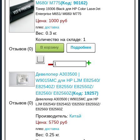
(Код:
90162
)
M680/ M775
Тонер 19306 Black для HP Color LaserJet
Enterprise M651/ M680/ M775
Цена:
1000 руб
плюс
доставка
Вес:
0.3 кг.
Количество на складе:
1
В корзину
Подробнее
Отзывов (0)
Девелопер A303500 |
W9015MC для HP LJM E82540/
E82540Z/ E82550/ E82550Z/
(Код:
19257
)
E82560/ E82560Z
Девелопер A303500 | W9015MC для HP
Отзывов (0)
LJM E82540/ E82540Z/ E82550/ E82550Z/
E82560/ E82560Z
Производитель:
Китай
Цена:
5750 руб
плюс
доставка
Вес:
0.25 кг.