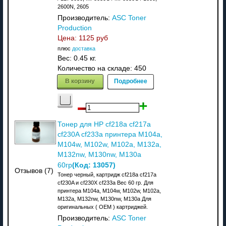
2600N, 2605
Производитель:
ASC Toner
Production
Цена:
1125 руб
плюс
доставка
Вес:
0.45 кг.
Количество на складе:
450
В корзину
Подробнее
Тонер для HP cf218a cf217a
cf230A cf233a принтера M104a,
M104w, M102w, M102a, M132a,
M132nw, M130nw, M130a
(Код:
13057
)
60гр
Отзывов (7)
Тонер черный, картридж cf218a cf217a
cf230A и cf230Х cf233a Вес 60 гр. Для
принтера M104a, M104w, M102w, M102a,
M132a, M132nw, M130nw, M130a Для
оригинальных ( OEM ) картриджей.
Производитель:
ASC Toner