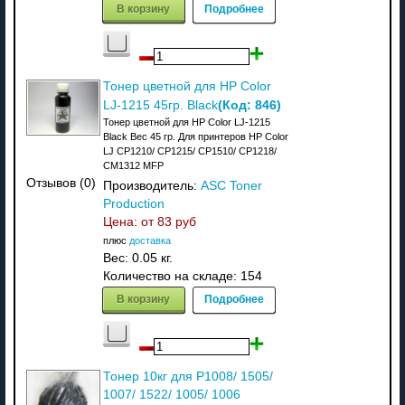
В корзину
Подробнее
Тонер цветной для HP Color
(Код:
846
)
LJ-1215 45гр. Black
Тонер цветной для HP Color LJ-1215
Black Вес 45 гр. Для принтеров HP Color
LJ CP1210/ CP1215/ CP1510/ CP1218/
CM1312 MFP
Отзывов (0)
Производитель:
ASC Toner
Production
Цена: от
83 руб
плюс
доставка
Вес:
0.05 кг.
Количество на складе:
154
В корзину
Подробнее
Тонер 10кг для P1008/ 1505/
1007/ 1522/ 1005/ 1006