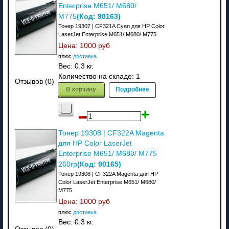
Enterprise M651/ M680/
(Код:
90163
)
M775
Тонер 19307 | CF321A Cyan для HP Color
LaserJet Enterprise M651/ M680/ M775
Цена:
1000 руб
плюс
доставка
Вес:
0.3 кг.
Количество на складе:
1
Отзывов (0)
В корзину
Подробнее
Тонер 19308 | CF322A Magenta
для HP Color LaserJet
Enterprise M651/ M680/ M775
(Код:
90165
)
260гр
Тонер 19308 | CF322A Magenta для HP
Color LaserJet Enterprise M651/ M680/
M775
Цена:
1000 руб
плюс
доставка
Вес:
0.3 кг.