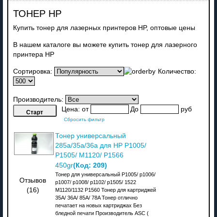
ТОНЕР HP
Купить тонер для лазерных принтеров HP, оптовые цены
В нашем каталоге вы можете купить тонер для лазерного
принтера HP
Сортировка:
Количество:
Производитель:
Цена:
от
До
руб
Сбросить фильтр
Тонер универсальный
285a/35a/36a для HP P1005/
P1505/ M1120/ P1566
(Код:
209
)
450gr
Тонер для универсальный P1005/ p1006/
Отзывов
p1007/ p1008/ p1102/ p1505/ 1522
(16)
M1120/1132 P1560 Тонер для картриджей
35A/ 36A/ 85A/ 78A Тонер отлично
печатает на новых картриджах Без
бледной печати Производитель ASC (