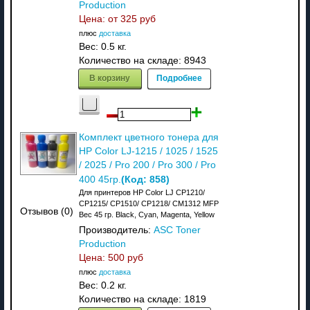
Production
Цена: от
325 руб
плюс
доставка
Вес:
0.5 кг.
Количество на складе:
8943
В корзину
Подробнее
Комплект цветного тонера для
HP Color LJ-1215 / 1025 / 1525
/ 2025 / Pro 200 / Pro 300 / Pro
(Код:
858
)
400 45гр.
Для принтеров HP Color LJ CP1210/
CP1215/ CP1510/ CP1218/ CM1312 MFP
Отзывов (0)
Вес 45 гр. Black, Cyan, Magenta, Yellow
Производитель:
ASC Toner
Production
Цена:
500 руб
плюс
доставка
Вес:
0.2 кг.
Количество на складе:
1819