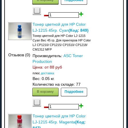
Тонер цветной для HP Color
(Код:
849
)
LJ-1215 45гр. Cyan
Тонер цветной для HP Color LJ-1215
Cyan Вес 45 гр. Для принтеров HP Color
LJ CP1210/ CP1215/ CP1510/ CP1218/
CM1312 MFP
Отзывов (0)
Производитель:
ASC Toner
Production
Цена: от
88 руб
плюс
доставка
Вес:
0.05 кг.
Количество на складе:
77
В корзину
Подробнее
Тонер цветной для HP Color
(Код:
LJ-1215 45гр. Magenta
847
)