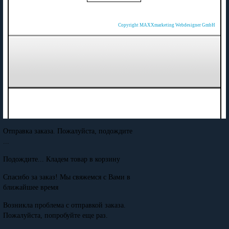
Copyright MAXXmarketing Webdesigner GmbH
Отправка заказа. Пожалуйста, подождите
...
Подождите... Кладем товар в корзину
Спасибо за заказ! Мы свяжемся с Вами в
ближайшее время
Возникла проблема с отправкой заказа.
Пожалуйста, попробуйте еще раз.