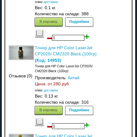
плюс
доставка
Вес:
0.1 кг.
Количество на складе:
388
В корзину
Подробнее
Тонер для HP Color LaserJet
CP2025/ CM2320 Black (100гр)
(Код:
14953
)
Тонер для HP Color LaserJet CP2025/
CM2320 Black (100гр)
Отзывов (0)
Производитель:
Китай
Цена: от
280 руб
плюс
доставка
Вес:
0.13 кг.
Количество на складе:
316
В корзину
Подробнее
Тонер для HP Color LaserJet