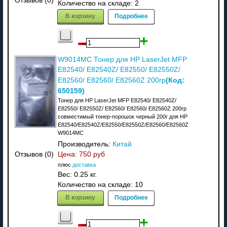
Отзывов (0)
Количество на складе:
2
В корзину
Подробнее
W9014MC Тонер для HP LaserJet MFP
E82540/ E82540Z/ E82550/ E82550Z/
(Код:
E82560/ E82560/ E82560Z 200гр
650159
)
Тонер для HP LaserJet MFP E82540/ E82540Z/
E82550/ E82550Z/ E82560/ E82560/ E82560Z 200гр
совместимый тонер-порошок черный 200г для HP
E82540/E82540Z/E82550/E82550Z/E82560/E82560Z
W9014MC
Производитель:
Китай
Цена:
750 руб
Отзывов (0)
плюс
доставка
Вес:
0.25 кг.
Количество на складе:
10
В корзину
Подробнее