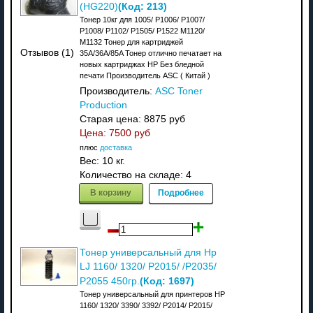
(Код:
213
)
(HG220)
Тонер 10кг для 1005/ P1006/ P1007/
P1008/ P1102/ P1505/ P1522 M1120/
M1132 Тонер для картриджей
Отзывов (1)
35A/36A/85A Тонер отлично печатает на
новых картриджах HP Без бледной
печати Производитель ASC ( Китай )
Производитель:
ASC Toner
Production
Старая цена:
8875 руб
Цена:
7500 руб
плюс
доставка
Вес:
10 кг.
Количество на складе:
4
В корзину
Подробнее
Тонер универсальный для Hp
LJ 1160/ 1320/ P2015/ /P2035/
(Код:
1697
)
P2055 450гр.
Тонер универсальный для принтеров HP
1160/ 1320/ 3390/ 3392/ P2014/ P2015/