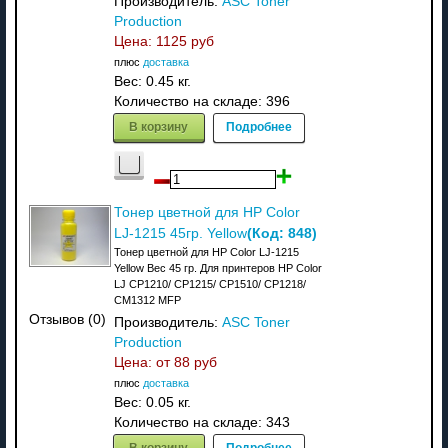
Производитель:
ASC Toner
Production
Цена:
1125 руб
плюс
доставка
Вес:
0.45 кг.
Количество на складе:
396
В корзину
Подробнее
Тонер цветной для HP Color
(Код:
848
)
LJ-1215 45гр. Yellow
Тонер цветной для HP Color LJ-1215
Yellow Вес 45 гр. Для принтеров HP Color
LJ CP1210/ CP1215/ CP1510/ CP1218/
CM1312 MFP
Отзывов (0)
Производитель:
ASC Toner
Production
Цена: от
88 руб
плюс
доставка
Вес:
0.05 кг.
Количество на складе:
343
В корзину
Подробнее