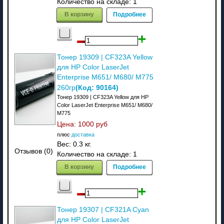
Количество на складе:
1
В корзину
Подробнее
Тонер 19309 | CF323A Yellow
для HP Color LaserJet
Enterprise M651/ M680/ M775
(Код:
90164
)
260гр
Тонер 19309 | CF323A Yellow для HP
Color LaserJet Enterprise M651/ M680/
M775
Цена:
1000 руб
плюс
доставка
Вес:
0.3 кг.
Отзывов (0)
Количество на складе:
1
В корзину
Подробнее
Тонер 19307 | CF321A Cyan
для HP Color LaserJet