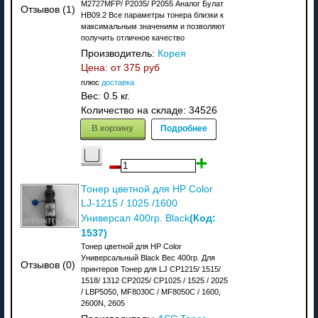
M2727MFP/ P2035/ P2055 Аналог Булат
Отзывов (1)
HB09.2 Все параметры тонера близки к
максимальным значениям и позволяют
получить отличное качество
Производитель:
Корея
Цена: от
375 руб
плюс
доставка
Вес:
0.5 кг.
Количество на складе:
34526
В корзину
Подробнее
Тонер цветной для HP Color
LJ-1215 / 1025 /1600
(Код:
Универсал 400гр. Black
1537
)
Тонер цветной для HP Color
Универсальный Black Вес 400гр. Для
Отзывов (0)
принтеров Тонер для LJ CP1215/ 1515/
1518/ 1312 CP2025/ CP1025 / 1525 / 2025
/ LBP5050, MF8030C / MF8050C / 1600,
2600N, 2605