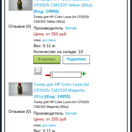
CP2025/ CM2320 Yellow (80гр)
(Код:
14956
)
Тонер для HP Color LaserJet CP2025/
CM2320 Yellow (80гр)
Отзывов (0)
Производитель:
Китай
Цена: от
350 руб
плюс
доставка
Вес:
0.11 кг.
Количество на складе:
10
В корзину
Подробнее
Тонер для HP Color LaserJet
CP2025/ CM2320 Magenta
(Код:
14955
)
(80гр)
Тонер для HP Color LaserJet CP2025/
CM2320 Magenta (80гр)
Отзывов (0)
Производитель:
Китай
Цена: от
250 руб
плюс
доставка
Вес:
0.11 кг.