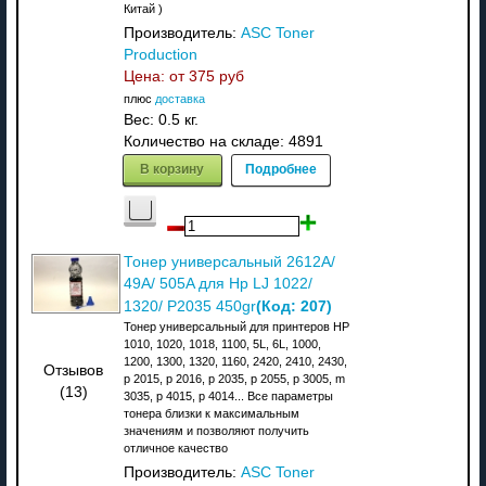
Китай )
Производитель:
ASC Toner
Production
Цена: от
375 руб
плюс
доставка
Вес:
0.5 кг.
Количество на складе:
4891
В корзину
Подробнее
Тонер универсальный 2612A/
49A/ 505A для Hp LJ 1022/
(Код:
207
)
1320/ P2035 450gr
Тонер универсальный для принтеров HP
1010, 1020, 1018, 1100, 5L, 6L, 1000,
1200, 1300, 1320, 1160, 2420, 2410, 2430,
Отзывов
p 2015, p 2016, p 2035, p 2055, p 3005, m
(13)
3035, p 4015, p 4014... Все параметры
тонера близки к максимальным
значениям и позволяют получить
отличное качество
Производитель:
ASC Toner