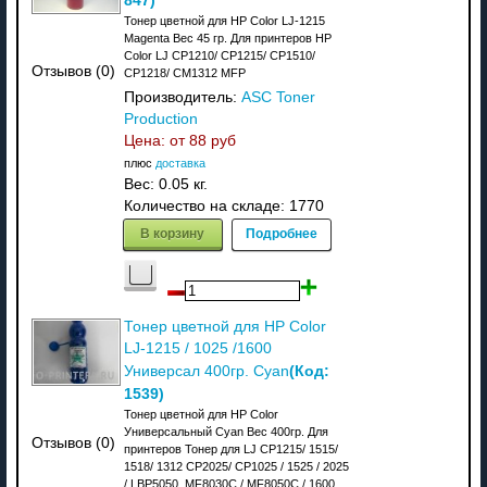
Тонер цветной для HP Color LJ-1215
Magenta Вес 45 гр. Для принтеров HP
Color LJ CP1210/ CP1215/ CP1510/
Отзывов (0)
CP1218/ CM1312 MFP
Производитель:
ASC Toner
Production
Цена: от
88 руб
плюс
доставка
Вес:
0.05 кг.
Количество на складе:
1770
В корзину
Подробнее
Тонер цветной для HP Color
LJ-1215 / 1025 /1600
(Код:
Универсал 400гр. Cyan
1539
)
Тонер цветной для HP Color
Универсальный Cyan Вес 400гр. Для
Отзывов (0)
принтеров Тонер для LJ CP1215/ 1515/
1518/ 1312 CP2025/ CP1025 / 1525 / 2025
/ LBP5050, MF8030C / MF8050C / 1600,