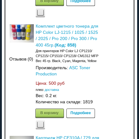
В корзину
Подробнее
Комплект цветного тонера для
HP Color LJ-1215 / 1025 / 1525
/ 2025 / Pro 200 / Pro 300 / Pro
(Код:
858
)
400 45гр.
Для принтеров HP Color LJ CP1210/
CP1215/ CP1510/ CP1218/ CM1312 MFP
Отзывов (0)
Вес 45 гр. Black, Cyan, Magenta, Yellow
Производитель:
ASC Toner
Production
Цена:
500 руб
плюс
доставка
Вес:
0.2 кг.
Количество на складе:
1819
В корзину
Подробнее
Картридж HP CE310A / 729 для