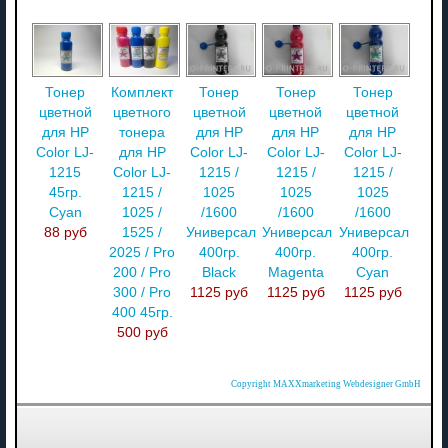
Тонер
Комплект
Тонер
Тонер
Тонер
цветной
цветного
цветной
цветной
цветной
для HP
тонера
для HP
для HP
для HP
Color LJ-
для HP
Color LJ-
Color LJ-
Color LJ-
1215
Color LJ-
1215 /
1215 /
1215 /
45гр.
1215 /
1025
1025
1025
Cyan
1025 /
/1600
/1600
/1600
88 руб
1525 /
Универсал
Универсал
Универсал
2025 / Pro
400гр.
400гр.
400гр.
200 / Pro
Black
Magenta
Cyan
300 / Pro
1125 руб
1125 руб
1125 руб
400 45гр.
500 руб
Copyright MAXXmarketing Webdesigner GmbH