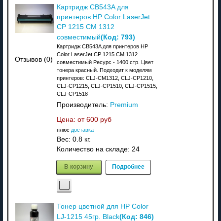
Картридж CB543A для
принтеров HP Color LaserJet
CP 1215 CM 1312
(Код:
793
)
совместимый
Картридж CB543A для принтеров HP
Color LaserJet CP 1215 CM 1312
Отзывов (0)
совместимый Ресурс - 1400 стр. Цвет
тонера красный. Подходит к моделям
принтеров: CLJ-CM1312, CLJ-CP1210,
CLJ-CP1215, CLJ-CP1510, CLJ-CP1515,
CLJ-CP1518
Производитель:
Premium
Цена: от
600 руб
плюс
доставка
Вес:
0.8 кг.
Количество на складе:
24
В корзину
Подробнее
Тонер цветной для HP Color
(Код:
846
)
LJ-1215 45гр. Black