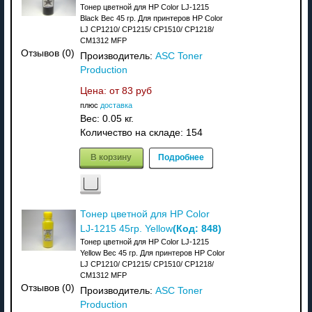
Тонер цветной для HP Color LJ-1215
Black Вес 45 гр. Для принтеров HP Color
LJ CP1210/ CP1215/ CP1510/ CP1218/
CM1312 MFP
Отзывов (0)
Производитель:
ASC Toner
Production
Цена: от
83 руб
плюс
доставка
Вес:
0.05 кг.
Количество на складе:
154
В корзину
Подробнее
Тонер цветной для HP Color
(Код:
848
)
LJ-1215 45гр. Yellow
Тонер цветной для HP Color LJ-1215
Yellow Вес 45 гр. Для принтеров HP Color
LJ CP1210/ CP1215/ CP1510/ CP1218/
CM1312 MFP
Отзывов (0)
Производитель:
ASC Toner
Production