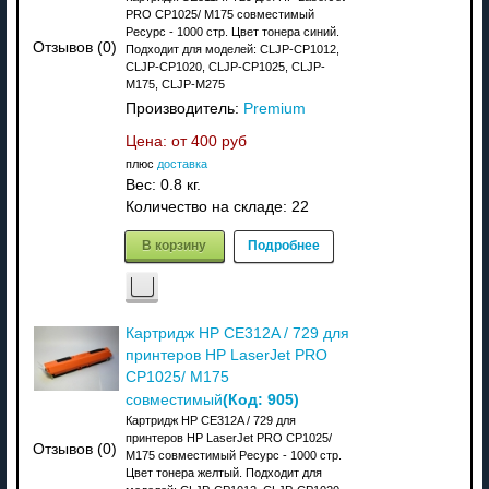
PRO CP1025/ M175 совместимый
Ресурс - 1000 стр. Цвет тонера синий.
Отзывов (0)
Подходит для моделей: CLJP-CP1012,
CLJP-CP1020, CLJP-CP1025, CLJP-
M175, CLJP-M275
Производитель:
Premium
Цена: от
400 руб
плюс
доставка
Вес:
0.8 кг.
Количество на складе:
22
В корзину
Подробнее
Картридж HP CE312A / 729 для
принтеров HP LaserJet PRO
CP1025/ M175
(Код:
905
)
совместимый
Картридж HP CE312A / 729 для
принтеров HP LaserJet PRO CP1025/
Отзывов (0)
M175 совместимый Ресурс - 1000 стр.
Цвет тонера желтый. Подходит для