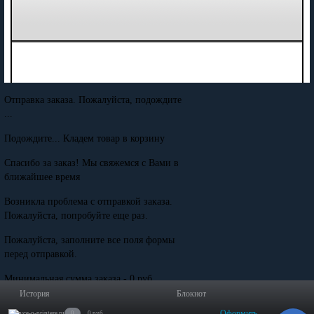
Отправка заказа. Пожалуйста, подождите
...
Подождите... Кладем товар в корзину
Спасибо за заказ! Мы свяжемся с Вами в
ближайшее время
Возникла проблема с отправкой заказа.
Пожалуйста, попробуйте еще раз.
Пожалуйста, заполните все поля формы
перед отправкой.
Минимальная сумма заказа - 0 руб.
История
Блокнот
Оформить
0
0 руб