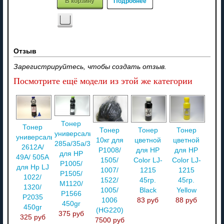
В корзину
Подробнее
Отзыв
Зарегистрируйтесь, чтобы создать отзыв.
Посмотрите ещё модели из этой же категории
Тонер
Тонер
Тонер
Тонер
Тонер
универсальный
универсальный
10кг для
цветной
цветной
285a/35a/36a
2612A/
P1008/
для HP
для HP
для HP
49A/ 505A
1505/
Color LJ-
Color LJ-
P1005/
для Hp LJ
1007/
1215
1215
P1505/
1022/
1522/
45гр.
45гр.
M1120/
1320/
1005/
Black
Yellow
P1566
P2035
1006
83 руб
88 руб
450gr
450gr
(HG220)
375 руб
325 руб
7500 руб