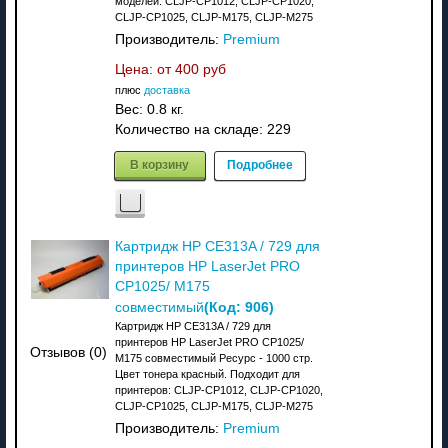
моделей: CLJP-CP1012, CLJP-CP1020,
CLJP-CP1025, CLJP-M175, CLJP-M275
Производитель:
Premium
Цена: от
400 руб
плюс
доставка
Вес:
0.8 кг.
Количество на складе:
229
В корзину
Подробнее
Картридж HP CE313A / 729 для
принтеров HP LaserJet PRO
CP1025/ M175
(Код:
906
)
совместимый
Картридж HP CE313A / 729 для
принтеров HP LaserJet PRO CP1025/
Отзывов (0)
M175 совместимый Ресурс - 1000 стр.
Цвет тонера красный. Подходит для
принтеров: CLJP-CP1012, CLJP-CP1020,
CLJP-CP1025, CLJP-M175, CLJP-M275
Производитель:
Premium