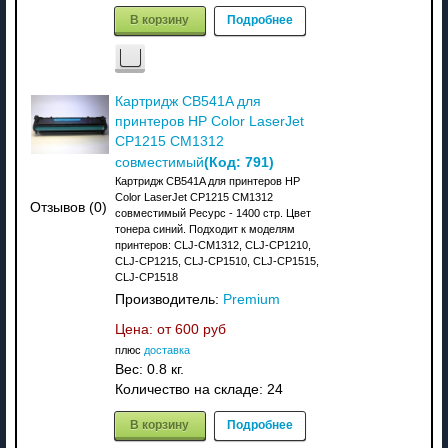
В корзину
Подробнее
Картридж CB541A для
принтеров HP Color LaserJet
CP1215 CM1312
(Код:
791
)
совместимый
Картридж CB541A для принтеров HP
Color LaserJet CP1215 CM1312
Отзывов (0)
совместимый Ресурс - 1400 стр. Цвет
тонера синий. Подходит к моделям
принтеров: CLJ-CM1312, CLJ-CP1210,
CLJ-CP1215, CLJ-CP1510, CLJ-CP1515,
CLJ-CP1518
Производитель:
Premium
Цена: от
600 руб
плюс
доставка
Вес:
0.8 кг.
Количество на складе:
24
В корзину
Подробнее