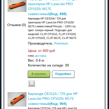
принтеров HP LaserJet PRO
CP1025/ M175
(Код:
898
)
совместимый
Картридж HP CE310A / 729 для
принтеров HP LaserJet PRO CP1025/
Отзывов (0)
M175 совместимый Ресурс - 1200 стр.
Цвет тонера черный. Подходит для
моделей: CLJP-CP1012, CLJP-CP1020,
CLJP-CP1025, CLJP-M175, CLJP-M275
Производитель:
Premium
Цена: от
400 руб
плюс
доставка
Вес:
0.8 кг.
Количество на складе:
39
В корзину
Подробнее
Картридж CE311A / 729 для HP
LaserJet PRO CP1025/ M175
(Код:
904
)
совместимый
Картридж CE311A / 729 для HP LaserJet