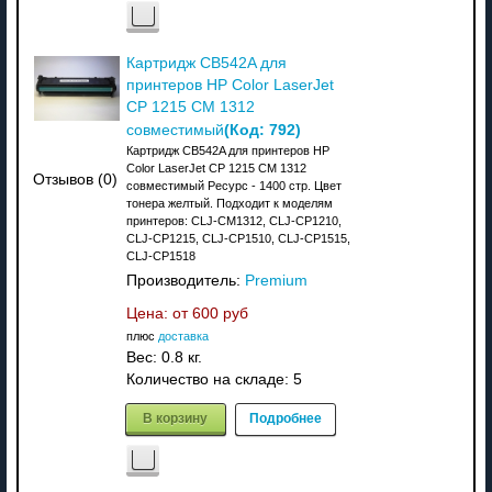
Картридж CB542A для
принтеров HP Color LaserJet
CP 1215 CM 1312
(Код:
792
)
совместимый
Картридж CB542A для принтеров HP
Color LaserJet CP 1215 CM 1312
Отзывов (0)
совместимый Ресурс - 1400 стр. Цвет
тонера желтый. Подходит к моделям
принтеров: CLJ-CM1312, CLJ-CP1210,
CLJ-CP1215, CLJ-CP1510, CLJ-CP1515,
CLJ-CP1518
Производитель:
Premium
Цена: от
600 руб
плюс
доставка
Вес:
0.8 кг.
Количество на складе:
5
В корзину
Подробнее