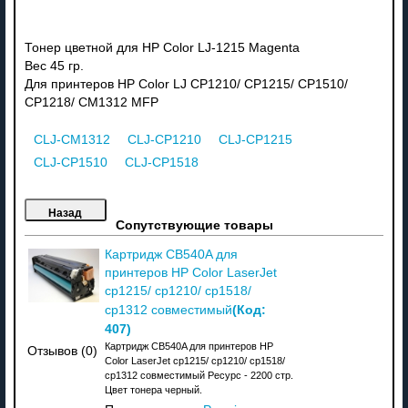
Тонер цветной для HP Color LJ-1215 Magenta
Вес 45 гр.
Для принтеров HP Color LJ CP1210/ CP1215/ CP1510/
CP1218/ CM1312 MFP
CLJ-CM1312
CLJ-CP1210
CLJ-CP1215
CLJ-CP1510
CLJ-CP1518
Сопутствующие товары
Картридж CB540A для
принтеров HP Color LaserJet
cp1215/ cp1210/ cp1518/
(Код:
cp1312 совместимый
407
)
Картридж CB540A для принтеров HP
Отзывов (0)
Color LaserJet cp1215/ cp1210/ cp1518/
cp1312 совместимый Ресурс - 2200 стр.
Цвет тонера черный.