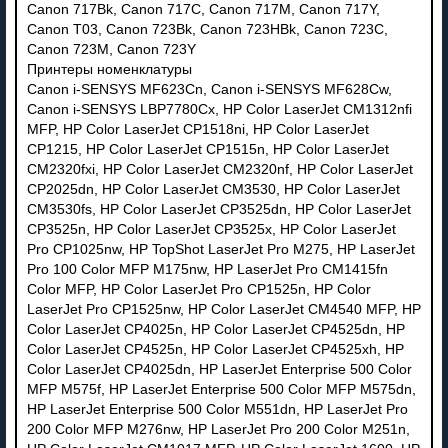
Canon 717Bk, Canon 717C, Canon 717M, Canon 717Y,
Canon T03, Canon 723Bk, Canon 723HBk, Canon 723C,
Canon 723M, Canon 723Y
Принтеры номенклатуры
Canon i-SENSYS MF623Cn, Canon i-SENSYS MF628Cw,
Canon i-SENSYS LBP7780Cx, HP Color LaserJet CM1312nfi
MFP, HP Color LaserJet CP1518ni, HP Color LaserJet
CP1215, HP Color LaserJet CP1515n, HP Color LaserJet
CM2320fxi, HP Color LaserJet CM2320nf, HP Color LaserJet
CP2025dn, HP Color LaserJet CM3530, HP Color LaserJet
CM3530fs, HP Color LaserJet CP3525dn, HP Color LaserJet
CP3525n, HP Color LaserJet CP3525x, HP Color LaserJet
Pro CP1025nw, HP TopShot LaserJet Pro M275, HP LaserJet
Pro 100 Color MFP M175nw, HP LaserJet Pro CM1415fn
Color MFP, HP Color LaserJet Pro CP1525n, HP Color
LaserJet Pro CP1525nw, HP Color LaserJet CM4540 MFP, HP
Color LaserJet CP4025n, HP Color LaserJet CP4525dn, HP
Color LaserJet CP4525n, HP Color LaserJet CP4525xh, HP
Color LaserJet CP4025dn, HP LaserJet Enterprise 500 Color
MFP M575f, HP LaserJet Enterprise 500 Color MFP M575dn,
HP LaserJet Enterprise 500 Color M551dn, HP LaserJet Pro
200 Color MFP M276nw, HP LaserJet Pro 200 Color M251n,