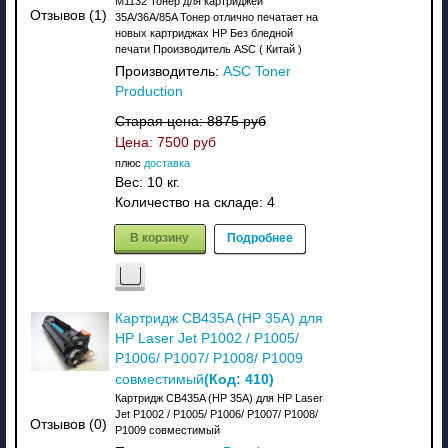
M1132 Тонер для картриджей
Отзывов (1)
35A/36A/85A Тонер отлично печатает на
новых картриджах HP Без бледной
печати Производитель ASC ( Китай )
Производитель:
ASC Toner
Production
Старая цена:
8875 руб
Цена:
7500 руб
плюс
доставка
Вес:
10 кг.
Количество на складе:
4
В корзину
Подробнее
Картридж CB435A (HP 35A) для
HP Laser Jet P1002 / P1005/
P1006/ P1007/ P1008/ P1009
(Код:
410
)
совместимый
Картридж CB435A (HP 35A) для HP Laser
Jet P1002 / P1005/ P1006/ P1007/ P1008/
Отзывов (0)
P1009 совместимый