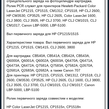
отрицательного заряда на фотоцилиндре картриджа.
Ролик PCR служит для принтеров Hewlett-Packard Color
LaserJet CP1215, CP1515, CM1312, CP1518, HP CLJ 2600,
HP CM3530, CP3525, HP CLJ 2605, Color LaserJet 1600,
CLJ 3800, CLJ 3505, HP CLJ 3700, HP CLJ CM1015, CLJ
CM1017; Canon LBP-5000, LBP-5100.
Вал первичного заряда для HP CP1215/1515
Характеристики товара: Вал первичного заряда для HP
CP1215, CP1515, CM1415, CLJ 2600, 3800
Для картриджа: CB540A, CB541A, CB542A, CB543A,
Q6000A, Q6001A, Q6002A, Q6003A, Q6470A, Q6471A,
Q6473A, Q6472A, Q7581A, Q7583A, Q7582A; Q2670A,
Q2681A, Q2683A, Q2682A, а также Canon 707
Для принтера: HP CP1215, CP1515, CM1312, CP1518, CLJ
2600, CM3530, CP3525, HP CLJ 2605, CLJ 1600, CLJ 3800,
CLJ 3505, CLJ 3700, CLJ CM1015, CLJ CM1017; Canon
LBP-5000, LBP-5100
Ролик первичного заряда совместим к моделям:
HP Color LaserJet CP1215, CP1515n, CP1518n