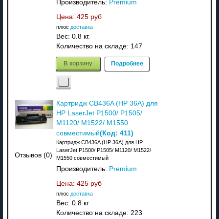
Производитель:
Premium
Цена:
425 руб
плюс
доставка
Вес:
0.8 кг.
Количество на складе:
147
В корзину
Подробнее
Картридж CB436A (HP 36A) для
HP LaserJet P1500/ P1505/
M1120/ M1522/ M1550
(Код:
411
)
совместимый
Картридж CB436A (HP 36A) для HP
LaserJet P1500/ P1505/ M1120/ M1522/
Отзывов (0)
M1550 совместимый
Производитель:
Premium
Цена:
425 руб
плюс
доставка
Вес:
0.8 кг.
Количество на складе:
223