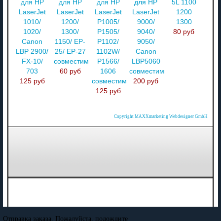
для HP
для HP
для HP
для HP
5L 1100
LaserJet
LaserJet
LaserJet
LaserJet
1200
1010/
1200/
P1005/
9000/
1300
1020/
1300/
P1505/
9040/
80 руб
Canon
1150/ EP-
P1102/
9050/
LBP 2900/
25/ EP-27
1102W/
Canon
FX-10/
совместимый
P1566/
LBP5060
703
60 руб
1606
совместимый
125 руб
совместимый
200 руб
125 руб
Copyright MAXXmarketing Webdesigner GmbH
Отправка заказа. Пожалуйста, подождите