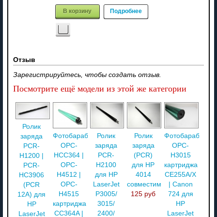
В корзину
Подробнее
Отзыв
Зарегистрируйтесь, чтобы создать отзыв.
Посмотрите ещё модели из этой же категории
Ролик
Фотобарабан
Ролик
Ролик
Фотобарабан
заряда
OPC-
заряда
заряда
OPC-
PCR-
HCC364 |
PCR-
(PCR)
H3015
H1200 |
OPC-
H2100
для HP
картриджа
PCR-
H4512 |
для HP
4014
CE255A/X
HC3906
OPC-
LaserJet
совместимый
| Canon
(PCR
H4515
P3005/
125 руб
724 для
12A) для
картриджа
3015/
HP
HP
CC364A |
2400/
LaserJet
LaserJet