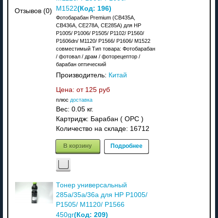
(Код:
196
)
M1522
Отзывов (0)
Фотобарабан Premium (CB435A,
CB436A, CE278A, CE285A) для HP
P1005/ P1006/ P1505/ P1102/ P1560/
P1606dn/ M1120/ P1566/ P1606/ M1522
совместимый Тип товара: Фотобарабан
/ фотовал / драм / фоторецептор /
барабан оптический
Производитель:
Китай
Цена: от
125 руб
плюс
доставка
Вес:
0.05 кг.
Картридж: Барабан ( OPC )
Количество на складе:
16712
В корзину
Подробнее
Тонер универсальный
285a/35a/36a для HP P1005/
P1505/ M1120/ P1566
(Код:
209
)
450gr