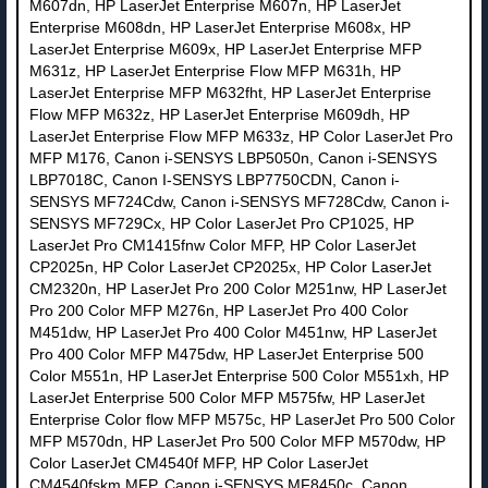
M607dn, HP LaserJet Enterprise M607n, HP LaserJet
Enterprise M608dn, HP LaserJet Enterprise M608x, HP
LaserJet Enterprise M609x, HP LaserJet Enterprise MFP
M631z, HP LaserJet Enterprise Flow MFP M631h, HP
LaserJet Enterprise MFP M632fht, HP LaserJet Enterprise
Flow MFP M632z, HP LaserJet Enterprise M609dh, HP
LaserJet Enterprise Flow MFP M633z, HP Color LaserJet Pro
MFP M176, Canon i-SENSYS LBP5050n, Canon i-SENSYS
LBP7018C, Canon I-SENSYS LBP7750CDN, Canon i-
SENSYS MF724Cdw, Canon i-SENSYS MF728Cdw, Canon i-
SENSYS MF729Cx, HP Color LaserJet Pro CP1025, HP
LaserJet Pro CM1415fnw Color MFP, HP Color LaserJet
CP2025n, HP Color LaserJet CP2025x, HP Color LaserJet
CM2320n, HP LaserJet Pro 200 Color M251nw, HP LaserJet
Pro 200 Color MFP M276n, HP LaserJet Pro 400 Color
M451dw, HP LaserJet Pro 400 Color M451nw, HP LaserJet
Pro 400 Color MFP M475dw, HP LaserJet Enterprise 500
Color M551n, HP LaserJet Enterprise 500 Color M551xh, HP
LaserJet Enterprise 500 Color MFP M575fw, HP LaserJet
Enterprise Color flow MFP M575c, HP LaserJet Pro 500 Color
MFP M570dn, HP LaserJet Pro 500 Color MFP M570dw, HP
Color LaserJet CM4540f MFP, HP Color LaserJet
CM4540fskm MFP, Canon i-SENSYS MF8450c, Canon