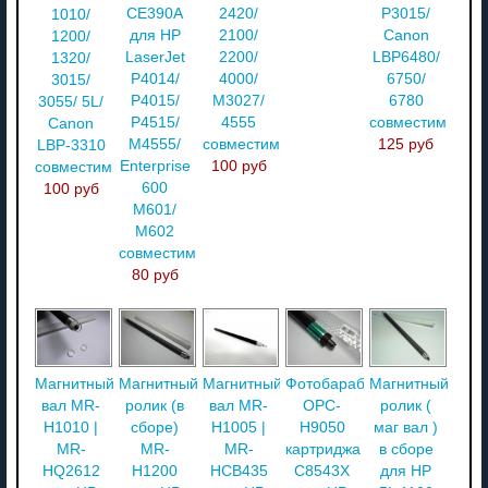
CE390A
2420/
P3015/
1010/
для HP
2100/
Canon
1200/
LaserJet
2200/
LBP6480/
1320/
P4014/
4000/
6750/
3015/
P4015/
M3027/
6780
3055/ 5L/
P4515/
4555
совместимый
Canon
M4555/
совместимый
125 руб
LBP-3310
Enterprise
100 руб
совместимый
600
100 руб
M601/
M602
совместимый
80 руб
Магнитный
Магнитный
Магнитный
Фотобарабан
Магнитный
вал MR-
ролик (в
вал MR-
OPC-
ролик (
H1010 |
сборе)
H1005 |
H9050
маг вал )
MR-
MR-
MR-
картриджа
в сборе
HQ2612
H1200
HCB435
C8543X
для HP