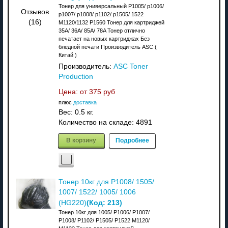
Тонер для универсальный P1005/ p1006/
Отзывов
p1007/ p1008/ p1102/ p1505/ 1522
(16)
M1120/1132 P1560 Тонер для картриджей
35A/ 36A/ 85A/ 78A Тонер отлично
печатает на новых картриджах Без
бледной печати Производитель ASC (
Китай )
Производитель:
ASC Toner
Production
Цена: от
375 руб
плюс
доставка
Вес:
0.5 кг.
Количество на складе:
4891
В корзину
Подробнее
Тонер 10кг для P1008/ 1505/
1007/ 1522/ 1005/ 1006
(Код:
213
)
(HG220)
Тонер 10кг для 1005/ P1006/ P1007/
P1008/ P1102/ P1505/ P1522 M1120/