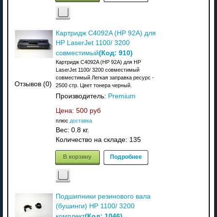
Картридж C4092A (HP 92A) для
HP LaserJet 1100/ 3200
(Код:
910
)
совместимый
Картридж C4092A (HP 92A) для HP
LaserJet 1100/ 3200 совместимый
совместимый Легкая заправка ресурс -
Отзывов (0)
2500 стр. Цвет тонера черный.
Производитель:
Premium
Цена:
500 руб
плюс
доставка
Вес:
0.8 кг.
Количество на складе:
135
В корзину
Подробнее
Подшипники резинового вала
(бушинги) HP 1100/ 3200
(Код:
1046
)
комплект