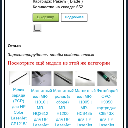
Картридж: Ракель ( Blade )
Количество на складе:
652
В корзину
Подробнее
Отзыв
Зарегистрируйтесь, чтобы создать отзыв.
Посмотрите ещё модели из этой же категории
Ролик
Магнитный
Магнитный
Магнитный
Фотобарабан
заряда
вал MR-
ролик (в
вал MR-
OPC-
(PCR)
H1010 |
сборе)
H1005 |
H9050
для HP
MR-
MR-
MR-
картриджа
Color
HQ2612
H1200
HCB435
C8543X
LaserJet
для HP
для HP
для HP
для HP
CP1215/
LaserJet
LaserJet
LaserJet
LaserJet