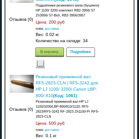
Подшипники резинового вала (бушинги)
HP 1100/ 3200 комплект RB2-3956/ 57
Zh3956/ 57-Bsh, RB2-3956/3957
Отзывов (0)
Цена:
200 руб
плюс
доставка
Вес:
0.02 кг.
Количество на складе:
34
В корзину
Подробнее
Резиновый прижимной вал
RF5-2823-CLN | RF5-3242 для
HP LJ 1100/ 3200/ Canon LBP-
(Код:
1061
)
800/ 810
Резиновый прижимной вал HP LJ
1100/3200/LBP-800/810/1120, RF5-
Отзывов (0)
2823/RF5-3242 RF-2823 Zh1100-Pr RF5-
2823-CLN
Цена:
500 руб
плюс
доставка
Вес:
0.1 кг.