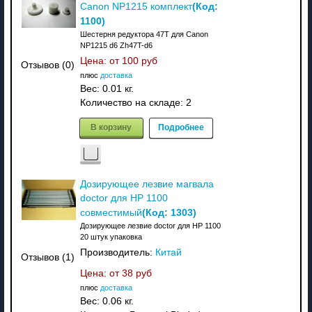
(Код:
Canon NP1215 комплект
1100
)
Шестерня редуктора 47T для Canon
NP1215 d6 Zh47T-d6
Цена: от
100 руб
Отзывов (0)
плюс
доставка
Вес:
0.01 кг.
Количество на складе:
2
В корзину
Подробнее
Дозирующее лезвие магвала
doctor для HP 1100
(Код:
1303
)
совместимый
Дозирующее лезвие doctor для HP 1100
20 штук упаковка
Производитель:
Китай
Отзывов (1)
Цена: от
38 руб
плюс
доставка
Вес:
0.06 кг.