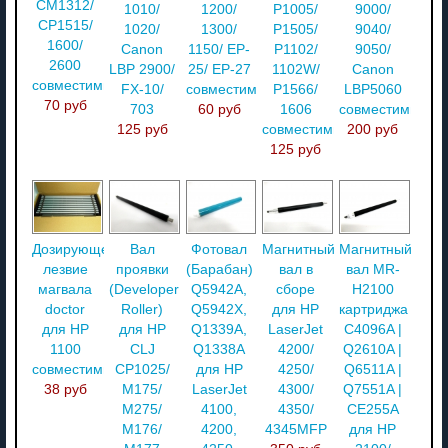
CM1312/
1010/
1200/
P1005/
9000/
CP1515/
1020/
1300/
P1505/
9040/
1600/
Canon
1150/ EP-
P1102/
9050/
2600
LBP 2900/
25/ EP-27
1102W/
Canon
совместимый
FX-10/
совместимый
P1566/
LBP5060
70 руб
703
60 руб
1606
совместимый
125 руб
совместимый
200 руб
125 руб
Дозирующее
Вал
Фотовал
Магнитный
Магнитный
лезвие
проявки
(Барабан)
вал в
вал MR-
магвала
(Developer
Q5942A,
сборе
H2100
doctor
Roller)
Q5942X,
для HP
картриджа
для HP
для HP
Q1339A,
LaserJet
C4096A |
1100
CLJ
Q1338A
4200/
Q2610A |
совместимый
CP1025/
для HP
4250/
Q6511A |
38 руб
M175/
LaserJet
4300/
Q7551A |
M275/
4100,
4350/
CE255A
M176/
4200,
4345MFP
для HP