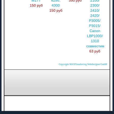
M177
4250,
350 руб
2100/
150 руб
4300
2300/
150 руб
2410/
2420/
P3005/
P3015/
Canon
LBP1000/
1310
совместимый
63 руб
Copyright MAXXmarketing Webdesigner GmbH