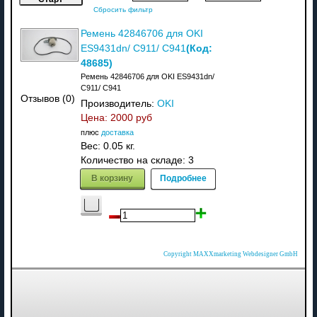
Сбросить фильтр
Ремень 42846706 для OKI
(Код:
ES9431dn/ C911/ C941
48685
)
Ремень 42846706 для OKI ES9431dn/
C911/ C941
Отзывов (0)
Производитель:
OKI
Цена:
2000 руб
плюс
доставка
Вес:
0.05 кг.
Количество на складе:
3
В корзину
Подробнее
Copyright MAXXmarketing Webdesigner GmbH