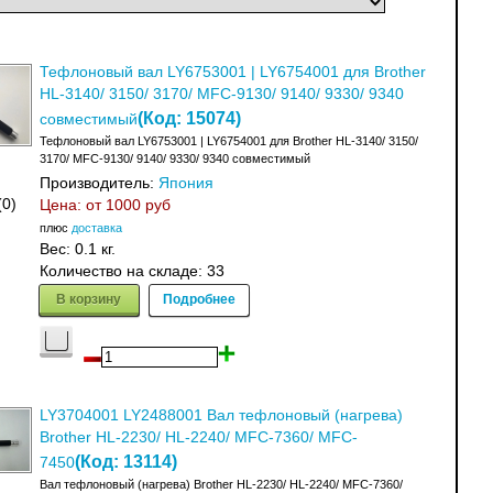
Тефлоновый вал LY6753001 | LY6754001 для Brother
HL-3140/ 3150/ 3170/ MFC-9130/ 9140/ 9330/ 9340
(Код:
15074
)
совместимый
Тефлоновый вал LY6753001 | LY6754001 для Brother HL-3140/ 3150/
3170/ MFC-9130/ 9140/ 9330/ 9340 совместимый
Производитель:
Япония
(0)
Цена: от
1000 руб
плюс
доставка
Вес:
0.1 кг.
Количество на складе:
33
В корзину
Подробнее
LY3704001 LY2488001 Вал тефлоновый (нагрева)
Brother HL-2230/ HL-2240/ MFC-7360/ MFC-
(Код:
13114
)
7450
Вал тефлоновый (нагрева) Brother HL-2230/ HL-2240/ MFC-7360/