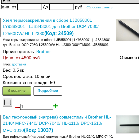
:
Цена:
от
До
руб
Сбросить фильтр
Узел термозакрепления в сборе LJB858001 |
LY9389001 | LJB343001 для Brother DCP-7080/
(Код:
24509
)
L2560DW/ HL-L2380
Узел термозакрепления в сборе LJB858001 | LY9389001 | LJB343001
для Brother DCP-7080/ L2560DW/ HL-L2380 D00YTM001 LJB858001
Производитель:
Brother
Отзывов 
Цена: от
4500 руб
плюс
доставка
Вес:
0.5 кг.
Срок поставки:
10 дней
Количество на складе:
50
В корзину
Подробнее
Вал тефлоновый (нагрева) совместимый Brother HL-
2140/ MFC-7440/ DCP-7040/ HL-1110/ DPC-1510/
(Код:
13037
)
MFC-1810
Вал тефлоновый (нагрева) совместимый Brother HL-2140/ MFC-7440/