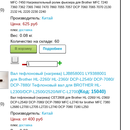
MFC-7450 Нагревательный ролик фьюзера для Brother MFC 7240
7360 7362 7365 7460 7470 7860 7055 7057 DCP 7060 7065 7070 2130
(0)
2132 HL 2220 2230 2240
Производитель:
Китай
Цена:
625 руб
плюс
доставка
Вес:
0.08 кг.
Количество на складе:
60
В корзину
Подробнее
Вал тефлоновый (нагрева) LJB858001 LY9388001
для Brother HL-2260/ HL-2360/ DCP-L2540/ DCP-7080/
DCP-7880/ Тефлоновый вал для BROTHER HL-
(Код:
15040
)
L2300/DCP-L2500/2520/MFC-L2700
Вал тефлоновый (нагрева) CET2808 для Brother HL-2260/ HL-2360/
DCP-L2540/ DCP-7080/ DCP-7880/ MFC-L2740 for brother MFC 7380
(0)
L2680 L2700 L2705 L2720 L2740 DCP 7080 7180 L250
Производитель:
Китай
Цена: от
400 руб
плюс
доставка