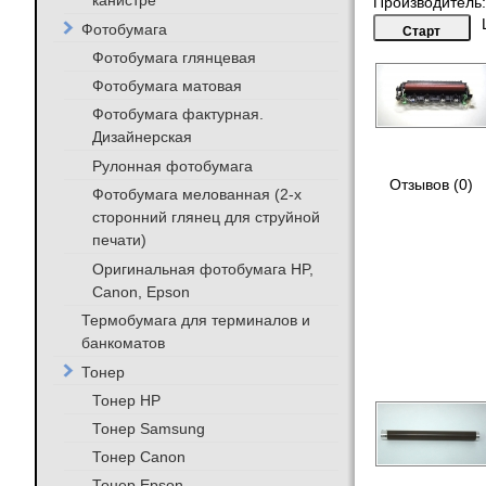
канистре
Производитель
Фотобумага
Фотобумага глянцевая
Фотобумага матовая
Фотобумага фактурная.
Дизайнерская
Рулонная фотобумага
Отзывов (0)
Фотобумага мелованная (2-х
сторонний глянец для струйной
печати)
Оригинальная фотобумага HP,
Canon, Epson
Термобумага для терминалов и
банкоматов
Тонер
Тонер HP
Тонер Samsung
Тонер Canon
Тонер Epson