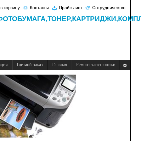
в корзину
Контакты
Прайс лист
Сотрудничество
ФОТОБУМАГА,
ТОНЕР,
КАРТРИДЖИ,
КОМП
ация
Где мой заказ
Главная
Ремонт электроники