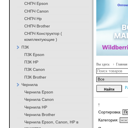
СНПЧ Epson
СНПЧ Canon
СНПЧ Hp
СНПЧ Brother
СНПЧ Конструктор (
комплектующие )
ПЗК
ПЗК Epson
ПЗК HP
Вы здесь:
Главная
ПЗК Canon
ПЗК Brother
Чернила
Р
Чернила Epson
Чернила Canon
!
Чернила HP
Сортировка:
Чернила Brother
Категория:
Чернила Epson, Canon, HP в