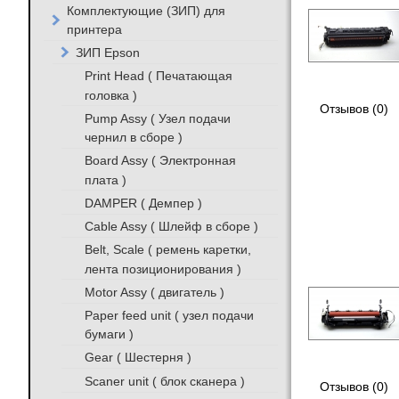
Комплектующие (ЗИП) для
принтера
ЗИП Epson
Print Head ( Печатающая
головка )
Отзывов (0)
Pump Assy ( Узел подачи
чернил в сборе )
Board Assy ( Электронная
плата )
DAMPER ( Демпер )
Cable Assy ( Шлейф в сборе )
Belt, Scale ( ремень каретки,
лента позиционирования )
Motor Assy ( двигатель )
Paper feed unit ( узел подачи
бумаги )
Gear ( Шестерня )
Scaner unit ( блок сканера )
Отзывов (0)