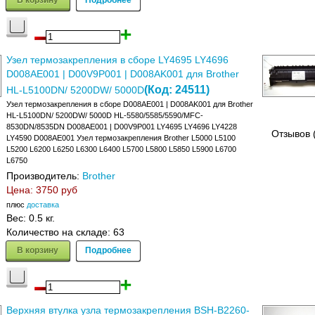
Узел термозакрепления в сборе LY4695 LY4696
D008AE001 | D00V9P001 | D008AK001 для Brother
(Код:
24511
)
HL-L5100DN/ 5200DW/ 5000D
Узел термозакрепления в сборе D008AE001 | D008AK001 для Brother
HL-L5100DN/ 5200DW/ 5000D HL-5580/5585/5590/MFC-
8530DN/8535DN D008AE001 | D00V9P001 LY4695 LY4696 LY4228
Отзывов 
LY4590 D008AE001 Узел термозакрепления Brother L5000 L5100
L5200 L6200 L6250 L6300 L6400 L5700 L5800 L5850 L5900 L6700
L6750
Производитель:
Brother
Цена:
3750 руб
плюс
доставка
Вес:
0.5 кг.
Количество на складе:
63
В корзину
Подробнее
Верхняя втулка узла термозакрепления BSH-B2260-