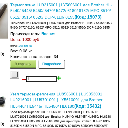
Термопленка LU9215001 | LY5606001 для Brother HL-
5440/ 5445/ 5450/ 5470/ 5472/ 6180/ 6182/ MFC-8510/
(Код:
15073
)
8512/ 8515/ 8520/ DCP-8110/ 8155
Термопленка LU9215001 | LY5606001 для Brother HL-5440/ 5445/ 5450/
5470/ 5472/ 6180/ 6182/ MFC-8510/ 8512/ 8515/ 8520/ DCP-8110/ 8155
Производитель:
Япония
Цена:
1000 руб
плюс
доставка
Вес:
0.08 кг.
(0)
Количество на складе:
34
В корзину
Подробнее
Узел термозакрепления LU8566001 | LU9953001 |
LU9216001 | LU9701001 | LY5610001 для Brother
(Код:
35432
)
HL5440/ HL5445/ HL5450/ HL6180
Узел термозакрепления LU8566001 | LU9953001 | LU9216001 |
LU9701001 | LY5610001 для Brother HL5440/ HL5445/ HL5450/ HL6180
LU9215001 LU8568001 LY5610001 для принтера Brother DCP-8110DN
(0)
8150DN 8155DN MFC-8510DN 8710DW 8910DW 8950DW 8950DWT