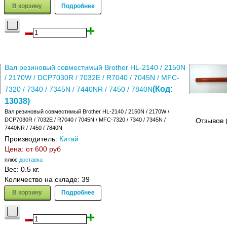
В корзину
Подробнее
Вал резиновый совместимый Brother HL-2140 / 2150N
/ 2170W / DCP7030R / 7032E / R7040 / 7045N / MFC-
(Код:
7320 / 7340 / 7345N / 7440NR / 7450 / 7840N
13038
)
Вал резиновый совместимый Brother HL-2140 / 2150N / 2170W /
DCP7030R / 7032E / R7040 / 7045N / MFC-7320 / 7340 / 7345N /
Отзывов 
7440NR / 7450 / 7840N
Производитель:
Китай
Цена: от
600 руб
плюс
доставка
Вес:
0.5 кг.
Количество на складе:
39
В корзину
Подробнее