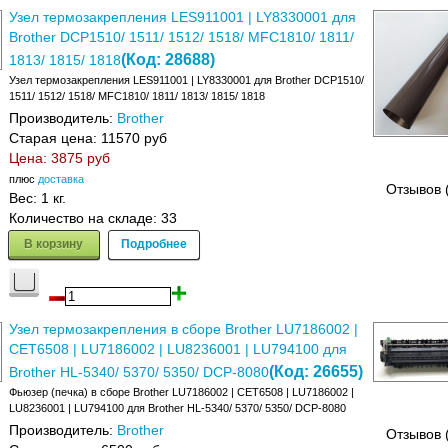
Узел термозакрепления LES911001 | LY8330001 для
Brother DCP1510/ 1511/ 1512/ 1518/ MFC1810/ 1811/
(Код:
28688
)
1813/ 1815/ 1818
Узел термозакрепления LES911001 | LY8330001 для Brother DCP1510/
1511/ 1512/ 1518/ MFC1810/ 1811/ 1813/ 1815/ 1818
Производитель:
Brother
Старая цена:
11570 руб
Цена:
3875 руб
плюс
доставка
Отзывов 
Вес:
1 кг.
Количество на складе:
33
В корзину
Подробнее
Узел термозакрепления в сборе Brother LU7186002 |
CET6508 | LU7186002 | LU8236001 | LU794100 для
(Код:
26655
)
Brother HL-5340/ 5370/ 5350/ DCP-8080
Фьюзер (печка) в сборе Brother LU7186002 | CET6508 | LU7186002 |
LU8236001 | LU794100 для Brother HL-5340/ 5370/ 5350/ DCP-8080
Производитель:
Brother
Отзывов 