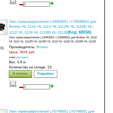
Узел термозакрепления LJA483001 / LY8588001 для
Brother HL-1110/ HL-1111/ HL-1112R/ HL-1110E/ HL-
(Код:
66556
)
1112/ HL-1118/ HL-1110R/ HL-1112E
Узел термозакрепления LJA483001 / LY8588001 для Brother HL-1110/
HL-1111/ HL-1112R/ HL-1110E/ HL-1112/ HL-1118/ HL-1110R/ HL-1112E
Производитель:
Brother
(0)
Цена:
3625 руб
плюс
доставка
Вес:
0.8 кг.
Количество на складе:
23
В корзину
Подробнее
Узел термозакрепления LY0749001 LY0748001 для