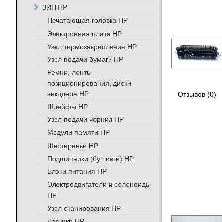
ЗИП HP
Печатающая головка HP
Электронная плата HP
Узел термозакрепления HP
Узел подачи бумаги HP
Ремни, ленты
позиционирования, диски
энкодера HP
Отзывов (0)
Шлейфы HP
Узел подачи чернил HP
Модули памяти HP
Шестеренки HP
Подшипники (бушинги) HP
Блоки питания HP
Электродвигатели и соленоиды
HP
Узел сканирования HP
Датчики HP