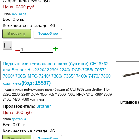
Старая цена:
6500 руб
Цена:
6800 руб
плюс
доставка
Вес:
0.5 кг.
Количество на складе:
46
В корзину
Подробнее
Подшипники тефлонового вала (бушинги) CET6762
для Brother HL-2220/ 2230/ 2240/ DCP-7055/ 7057/
7060/ 7065/ MFC-7240/ 7360/ 7365/ 7460/ 7470/ 7860
(Код:
15587
)
комплект
Подшипники тефлонового вала (бушинги) CET6762 для Brother HL-
2220/ 2230/ 2240/ DCP-7055/ 7057/ 7060/ 7065/ MFC-7240/ 7360/ 7365/
7460/ 7470/ 7860 комплект
Отзывов 
Производитель:
Brother
Цена:
300 руб
плюс
доставка
Вес:
0.01 кг.
Количество на складе:
46
В корзину
Подробнее