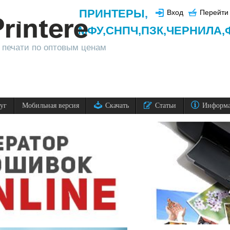
ПРИНТЕРЫ
,
Вход
Перейти 
МФУ,
СНПЧ,
ПЗК,
ЧЕРНИЛА,
 печати по оптовым ценам
луг
Мобильная версия
Скачать
Статьи
Информ