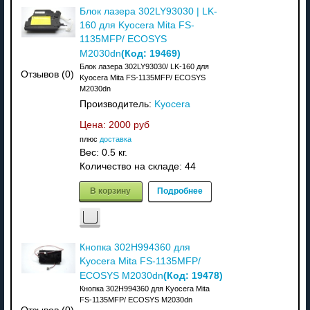
Блок лазера 302LY93030 | LK-
160 для Kyocera Mita FS-
1135MFP/ ECOSYS
(Код:
19469
)
M2030dn
Блок лазера 302LY93030/ LK-160 для
Отзывов (0)
Kyocera Mita FS-1135MFP/ ECOSYS
M2030dn
Производитель:
Kyocera
Цена:
2000 руб
плюс
доставка
Вес:
0.5 кг.
Количество на складе:
44
В корзину
Подробнее
Кнопка 302H994360 для
Kyocera Mita FS-1135MFP/
(Код:
19478
)
ECOSYS M2030dn
Кнопка 302H994360 для Kyocera Mita
FS-1135MFP/ ECOSYS M2030dn