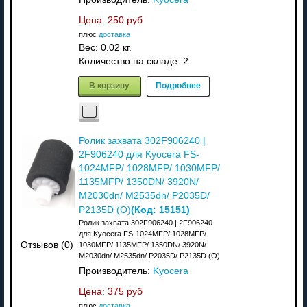
Цена:
250 руб
плюс
доставка
Вес:
0.02 кг.
Количество на складе:
2
В корзину
Подробнее
Ролик захвата 302F906240 |
2F906240 для Kyocera FS-
1024MFP/ 1028MFP/ 1030MFP/
1135MFP/ 1350DN/ 3920N/
M2030dn/ M2535dn/ P2035D/
(Код:
15151
)
P2135D (О)
Ролик захвата 302F906240 | 2F906240
для Kyocera FS-1024MFP/ 1028MFP/
Отзывов (0)
1030MFP/ 1135MFP/ 1350DN/ 3920N/
M2030dn/ M2535dn/ P2035D/ P2135D (О)
Производитель:
Kyocera
Цена:
375 руб
плюс
доставка