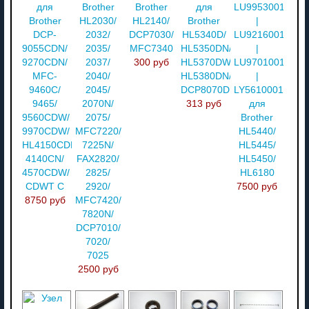
для
Brother
Brother
для
LU9953001
Brother
HL2030/
HL2140/
Brother
|
DCP-
2032/
DCP7030/
HL5340D/
LU9216001
9055CDN/
2035/
MFC7340
HL5350DN/
|
9270CDN/
2037/
300 руб
HL5370DW/
LU9701001
MFC-
2040/
HL5380DN/
|
9460C/
2045/
DCP8070D
LY5610001
9465/
2070N/
313 руб
для
9560CDW/
2075/
Brother
9970CDW/
MFC7220/
HL5440/
HL4150CDN/
7225N/
HL5445/
4140CN/
FAX2820/
HL5450/
4570CDW/
2825/
HL6180
CDWT С
2920/
7500 руб
8750 руб
MFC7420/
7820N/
DCP7010/
7020/
7025
2500 руб