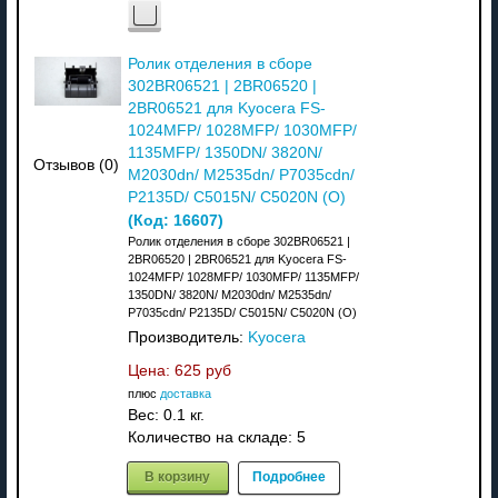
Ролик отделения в сборе
302BR06521 | 2BR06520 |
2BR06521 для Kyocera FS-
1024MFP/ 1028MFP/ 1030MFP/
1135MFP/ 1350DN/ 3820N/
Отзывов (0)
M2030dn/ M2535dn/ P7035cdn/
P2135D/ C5015N/ C5020N (О)
(Код:
16607
)
Ролик отделения в сборе 302BR06521 |
2BR06520 | 2BR06521 для Kyocera FS-
1024MFP/ 1028MFP/ 1030MFP/ 1135MFP/
1350DN/ 3820N/ M2030dn/ M2535dn/
P7035cdn/ P2135D/ C5015N/ C5020N (О)
Производитель:
Kyocera
Цена:
625 руб
плюс
доставка
Вес:
0.1 кг.
Количество на складе:
5
В корзину
Подробнее