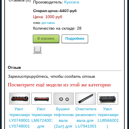
Отзывов (0)
Производитель:
Kyocera
Старая цена:
4407 руб
Цена:
1000 руб
плюс
доставка
Количество на складе:
28
В корзину
Подробнее
Отзыв
Зарегистрируйтесь, чтобы создать отзыв.
Посмотрите ещё модели из этой же категории
Узел
Узел
Бушинг
Очиститель
Узел
термозакрепления
термозакрепления
тефлонового
резинового
термозакреплен
LY0749001
LM6724001
вала
вала для
LU8566001
LY0748001
для
(2шт) для
LU7941001
|