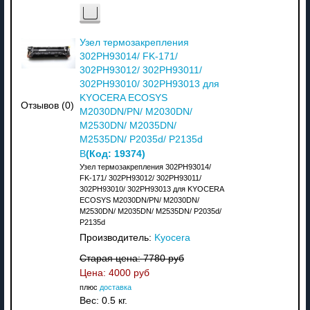
Узел термозакрепления
302PH93014/ FK-171/
302PH93012/ 302PH93011/
302PH93010/ 302PH93013 для
KYOCERA ECOSYS
Отзывов (0)
M2030DN/PN/ M2030DN/
M2530DN/ M2035DN/
M2535DN/ P2035d/ P2135d
(Код:
19374
)
В
Узел термозакрепления 302PH93014/
FK-171/ 302PH93012/ 302PH93011/
302PH93010/ 302PH93013 для KYOCERA
ECOSYS M2030DN/PN/ M2030DN/
M2530DN/ M2035DN/ M2535DN/ P2035d/
P2135d
Производитель:
Kyocera
Старая цена:
7780 руб
Цена:
4000 руб
плюс
доставка
Вес:
0.5 кг.