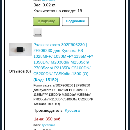
Вес:
0.02 кг.
Количество на складе:
19
В корзину
Подробнее
Ролик захвата 302F906230 |
2F906230 для Kyocera FS-
1028MFP/ 1030MFP/ 1135MFP/
1350DN/ M2030dn/ M2535dn/
P7035cdn/ P2135D/ C5100DN/
Отзывов (0)
C5200DN/ TASKalfa-1800 (О)
(Код:
15152
)
Ролик захвата 302F906230 | 2F906230
для Kyocera FS-1028MFP/ 1030MFP/
1135MFP/ 1350DN/ M2030dn/ M2535dn/
P7035cdn/ P2135D/ C5100DN/ C5200DN/
TASKalfa-1800 (О)
Производитель:
Kyocera
Цена:
350 руб
плюс
доставка