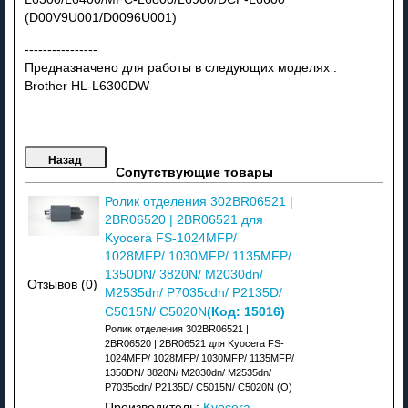
(D00V9U001/D0096U001)
----------------
Предназначено для работы в следующих моделях :
Brother HL-L6300DW
Сопутствующие товары
Ролик отделения 302BR06521 |
2BR06520 | 2BR06521 для
Kyocera FS-1024MFP/
1028MFP/ 1030MFP/ 1135MFP/
1350DN/ 3820N/ M2030dn/
Отзывов (0)
M2535dn/ P7035cdn/ P2135D/
(Код:
15016
)
C5015N/ C5020N
Ролик отделения 302BR06521 |
2BR06520 | 2BR06521 для Kyocera FS-
1024MFP/ 1028MFP/ 1030MFP/ 1135MFP/
1350DN/ 3820N/ M2030dn/ M2535dn/
P7035cdn/ P2135D/ C5015N/ C5020N (О)
Производитель:
Kyocera