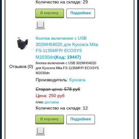
Количество на складе:
29
В корзину
Подробнее
Кнопка включения с USB
302MH04020 для Kyocera Mita
FS-1135MFP/ ECOSYS
(Код:
19447
)
M2030dn
Кнопка включения с USB 302MH04020
Отзывов (0)
для Kyocera Mita FS-1135MFP/ ECOSYS
M2030dn
Производитель:
Kyocera
Старая цена:
578 руб
Цена:
250 руб
плюс
доставка
Количество на складе:
12
В корзину
Подробнее