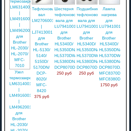
Тефлоновый
Шестерня
Подшибники
Лампа
вал
тефлонового
тефлонового
нагрева
LM2706001
вала для
вала для
для
|
LU7941001
LU7941001
LU7941001
LJ7413001
для
для
для
для
Brother
Brother
Brother
Brother
HL5340D/
HL5340D/
HL5340D/
HL-5130/
HL5350DN/
HL5350DN/
HL5350DN/
5140/
HL5370DW/
HL5370DW/
HL5370DW/
5150D/
HL5380DN/
HL5380DN/
HL5380DN/
5170DN/
DCP8070D
DCP8070D
DCP8070D/
Узел
DCP-
250 руб
250 руб
MFC8370DN/
термозакрепления
8020/
MFC8380DN
LM6314001
MFC-
1750 руб
|
8420
LM4916001
375 руб
|
LM4962001
для
Brother
HL-2030/
HL-2070/