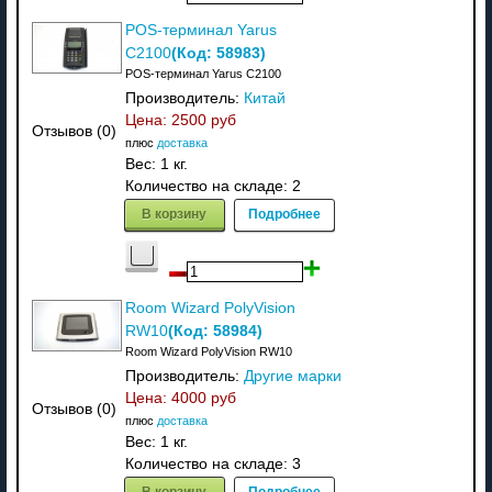
POS-терминал Yarus
(Код:
58983
)
C2100
POS-терминал Yarus C2100
Производитель:
Китай
Цена:
2500 руб
Отзывов (0)
плюс
доставка
Вес:
1 кг.
Количество на складе:
2
В корзину
Подробнее
Room Wizard PolyVision
(Код:
58984
)
RW10
Room Wizard PolyVision RW10
Производитель:
Другие марки
Цена:
4000 руб
Отзывов (0)
плюс
доставка
Вес:
1 кг.
Количество на складе:
3
В корзину
Подробнее