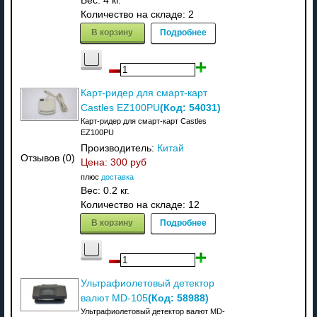
Вес:
4 кг.
Количество на складе:
2
В корзину
Подробнее
Карт-ридер для смарт-карт
(Код:
54031
)
Castles EZ100PU
Карт-ридер для смарт-карт Castles
EZ100PU
Производитель:
Китай
Отзывов (0)
Цена:
300 руб
плюс
доставка
Вес:
0.2 кг.
Количество на складе:
12
В корзину
Подробнее
Ультрафиолетовый детектор
(Код:
58988
)
валют MD-105
Ультрафиолетовый детектор валют MD-