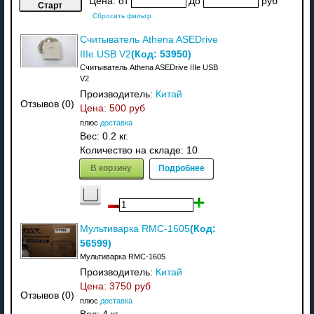
Цена:
от
До
руб
Сбросить фильтр
Считыватель Athena ASEDrive
(Код:
53950
)
IIIe USB V2
Считыватель Athena ASEDrive IIIe USB
V2
Производитель:
Китай
Отзывов (0)
Цена:
500 руб
плюс
доставка
Вес:
0.2 кг.
Количество на складе:
10
В корзину
Подробнее
(Код:
Мультиварка RMC-1605
56599
)
Мультиварка RMC-1605
Производитель:
Китай
Цена:
3750 руб
Отзывов (0)
плюс
доставка