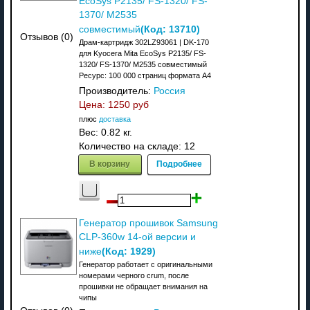
EcoSys P2135/ FS-1320/ FS-
1370/ M2535
(Код:
13710
)
совместимый
Отзывов (0)
Драм-картридж 302LZ93061 | DK-170
для Kyocera Mita EcoSys P2135/ FS-
1320/ FS-1370/ M2535 совместимый
Ресурс: 100 000 страниц формата А4
Производитель:
Россия
Цена:
1250 руб
плюс
доставка
Вес:
0.82 кг.
Количество на складе:
12
В корзину
Подробнее
Генератор прошивок Samsung
CLP-360w 14-ой версии и
(Код:
1929
)
ниже
Генератор работает с оригинальными
номерами черного crum, после
прошивки не обращает внимания на
чипы