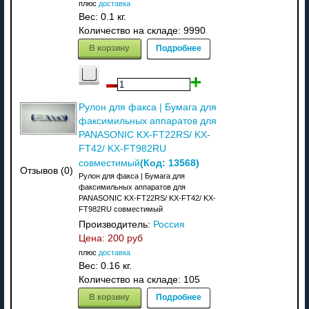
плюс
доставка
Вес:
0.1 кг.
Количество на складе:
9990
В корзину
Подробнее
Рулон для факса | Бумага для
факсимильных аппаратов для
PANASONIC KX-FT22RS/ KX-
FT42/ KX-FT982RU
(Код:
13568
)
совместимый
Отзывов (0)
Рулон для факса | Бумага для
факсимильных аппаратов для
PANASONIC KX-FT22RS/ KX-FT42/ KX-
FT982RU совместимый
Производитель:
Россия
Цена:
200 руб
плюс
доставка
Вес:
0.16 кг.
Количество на складе:
105
В корзину
Подробнее