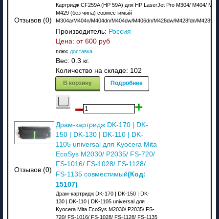
Картридж CF259A (HP 59A) для HP LaserJet Pro M304/ M404/ M42
M429 (без чипа) совместимый
Отзывов (0)
M304a/M404n/M404dn/M404dw/M406dn/M428dw/M428fdn/M428fdw
Производитель:
Россия
Цена: от
600 руб
плюс
доставка
Вес:
0.3 кг.
Количество на складе:
102
В корзину
Подробнее
Драм-картридж DK-170 | DK-
150 | DK-130 | DK-110 | DK-
1105 universal для Kyocera Mita
EcoSys M2030/ P2035/ FS-720/
FS-1016/ FS-1028/ FS-1128/
Отзывов (0)
(Код:
FS-1135 совместимый
15107
)
Драм-картридж DK-170 | DK-150 | DK-
130 | DK-110 | DK-1105 universal для
Kyocera Mita EcoSys M2030/ P2035/ FS-
720/ FS-1016/ FS-1028/ FS-1128/ FS-1135