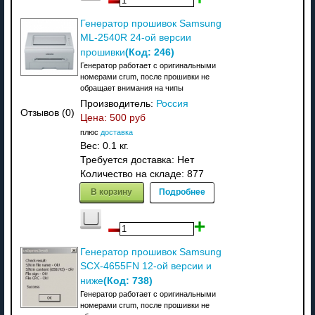
Генератор прошивок Samsung
ML-2540R 24-ой версии
(Код:
246
)
прошивки
Генератор работает с оригинальными
номерами crum, после прошивки не
обращает внимания на чипы
Производитель:
Россия
Отзывов (0)
Цена:
500 руб
плюс
доставка
Вес:
0.1 кг.
Требуется доставка: Нет
Количество на складе:
877
В корзину
Подробнее
Генератор прошивок Samsung
SCX-4655FN 12-ой версии и
(Код:
738
)
ниже
Генератор работает с оригинальными
номерами crum, после прошивки не