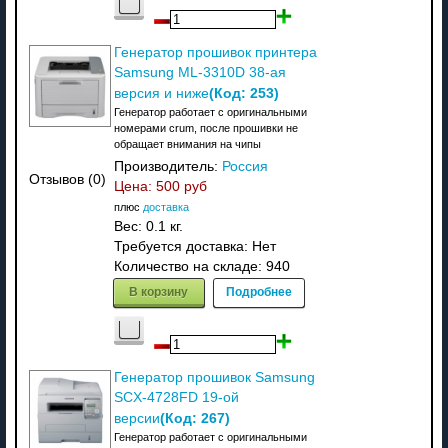
Генератор прошивок принтера
Samsung ML-3310D 38-ая
(Код:
253
)
версия и ниже
Генератор работает с оригинальными
номерами crum, после прошивки не
обращает внимания на чипы
Производитель:
Россия
Отзывов (0)
Цена:
500 руб
плюс
доставка
Вес:
0.1 кг.
Требуется доставка: Нет
Количество на складе:
940
В корзину
Подробнее
Генератор прошивок Samsung
SCX-4728FD 19-ой
(Код:
267
)
версии
Генератор работает с оригинальными