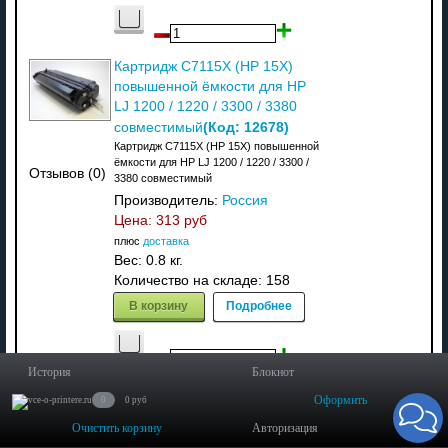
Картридж C7115X (HP 15X)
повышенной ёмкости для HP
LJ 1200 / 1220 / 3300 / 3380
(Код:
12678
)
совместимый
Картридж C7115X (HP 15X) повышенной
ёмкости для HP LJ 1200 / 1220 / 3300 /
Отзывов (0)
3380 совместимый
Производитель:
Россия
Цена:
313 руб
плюс
доставка
Вес:
0.8 кг.
Количество на складе:
158
В корзину
Подробнее
История
Блокнот
Бумага L0104001 30м для
Оформить
0
0 руб
PANASONIC KX-FT22RS/ KX-
Очистить корзину
Авторизация
FT42/ KX-FT982RU