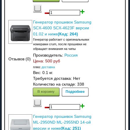
Генератор прошивок Samsung
SCX-4600 SCX-4623F версии
(Код:
264
)
01.02 и ниже
Генератор работает с оригинальными
номерами crum, после прошивки не
обращает внимания на чипы
Производитель:
Россия
Отзывов (0)
Цена:
500 руб
плюс
доставка
Вес:
0.1 кг.
Требуется доставка: Нет
Количество на складе:
338
В корзину
Подробнее
Генератор прошивок Samsung
ML-2950ND ML-2955ND 14-ой
(Код:
251
)
версии и ниже