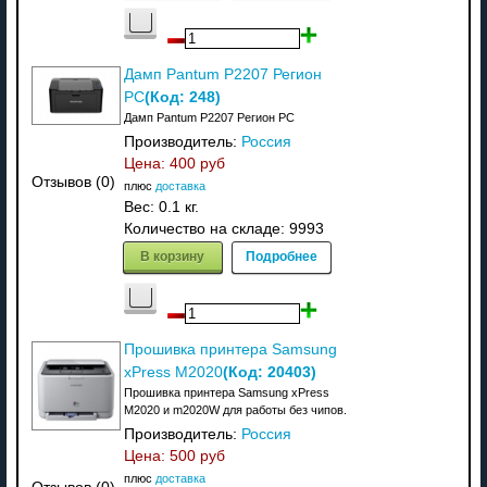
Дамп Pantum P2207 Регион
(Код:
248
)
PC
Дамп Pantum P2207 Регион PC
Производитель:
Россия
Цена:
400 руб
Отзывов (0)
плюс
доставка
Вес:
0.1 кг.
Количество на складе:
9993
В корзину
Подробнее
Прошивка принтера Samsung
(Код:
20403
)
xPress M2020
Прошивка принтера Samsung xPress
M2020 и m2020W для работы без чипов.
Производитель:
Россия
Цена:
500 руб
плюс
доставка