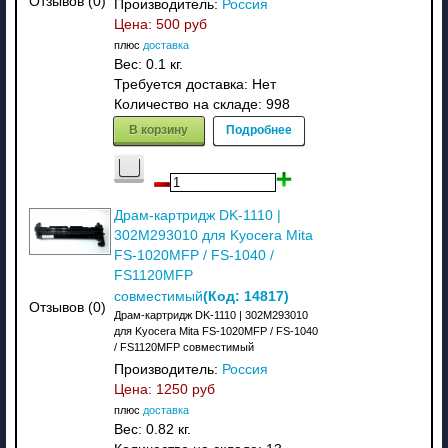
Отзывов (0)
Производитель:
Россия
Цена:
500 руб
плюс
доставка
Вес:
0.1 кг.
Требуется доставка: Нет
Количество на складе:
998
В корзину
Подробнее
Драм-картридж DK-1110 |
302M293010 для Kyocera Mita
FS-1020MFP / FS-1040 /
FS1120MFP
(Код:
14817
)
совместимый
Отзывов (0)
Драм-картридж DK-1110 | 302M293010
для Kyocera Mita FS-1020MFP / FS-1040
/ FS1120MFP совместимый
Производитель:
Россия
Цена:
1250 руб
плюс
доставка
Вес:
0.82 кг.