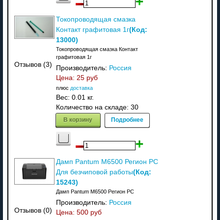
Токопроводящая смазка
(Код:
Контакт графитовая 1г
13000
)
Токопроводящая смазка Контакт
графитовая 1г
Отзывов (3)
Производитель:
Россия
Цена:
25 руб
плюс
доставка
Вес:
0.01 кг.
Количество на складе:
30
В корзину
Подробнее
Дамп Pantum M6500 Регион PC
(Код:
Для безчиповой работы
15243
)
Дамп Pantum M6500 Регион PC
Производитель:
Россия
Отзывов (0)
Цена:
500 руб