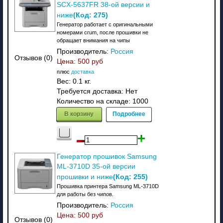
SCX-5637FR 38-ой версии и
(Код:
275
)
ниже
Генератор работает с оригинальными
номерами crum, после прошивки не
обращает внимания на чипы
Производитель:
Россия
Отзывов (0)
Цена:
500 руб
плюс
доставка
Вес:
0.1 кг.
Требуется доставка: Нет
Количество на складе:
1000
В корзину
Подробнее
Генератор прошивок Samsung
ML-3710D 35-ой версии
(Код:
255
)
прошивки и ниже
Прошивка принтера Samsung ML-3710D
для работы без чипов.
Производитель:
Россия
Цена:
500 руб
Отзывов (0)