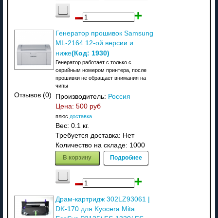
Генератор прошивок Samsung
ML-2164 12-ой версии и
(Код:
1930
)
ниже
Генератор работает с только с
серийным номером принтера, после
прошивки не обращает внимания на
чипы
Отзывов (0)
Производитель:
Россия
Цена:
500 руб
плюс
доставка
Вес:
0.1 кг.
Требуется доставка: Нет
Количество на складе:
1000
В корзину
Подробнее
Драм-картридж 302LZ93061 |
DK-170 для Kyocera Mita