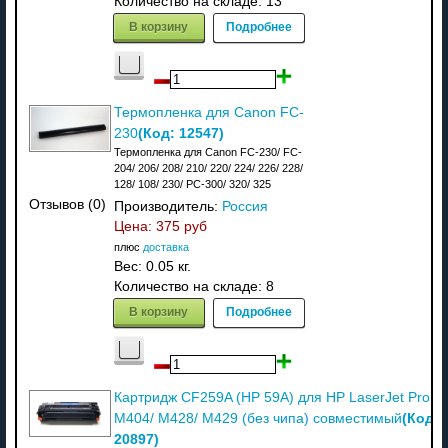
Количество на складе:
13
В корзину
Подробнее
Термопленка для Canon FC-
(Код:
12547
)
230
Термопленка для Canon FC-230/ FC-
204/ 206/ 208/ 210/ 220/ 224/ 226/ 228/
128/ 108/ 230/ PC-300/ 320/ 325
Отзывов (0)
Производитель:
Россия
Цена:
375 руб
плюс
доставка
Вес:
0.05 кг.
Количество на складе:
8
В корзину
Подробнее
Картридж CF259A (HP 59A) для HP LaserJet Pro M
(Код:
M404/ M428/ M429 (без чипа) совместимый
20897
)