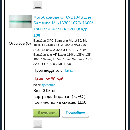
Фотобарабан OPC-D104S для
Samsung ML-1630/ 1670/ 1660/
(Код:
1860 / SCX-4500/ 3200
190
)
Барабан OPC Samsung ML-1630/ ML-
Отзывов (0)
1631/ ML-1660/ ML-1665/ SCX-4500/
SCX-3200/SCX-3205/SCX-3217 d104
Барабан для HP Laser 1106a 135w, 135r,
107r, 137fnw, 107wr, 107w, Samsung SCX-
3200, SCX-3205, ML-1660
Производитель:
Китай
Цена: от
80 руб
плюс
доставка
Вес:
0.05 кг.
Картридж: Барабан ( OPC )
Количество на складе:
1150
В корзину
Подробнее