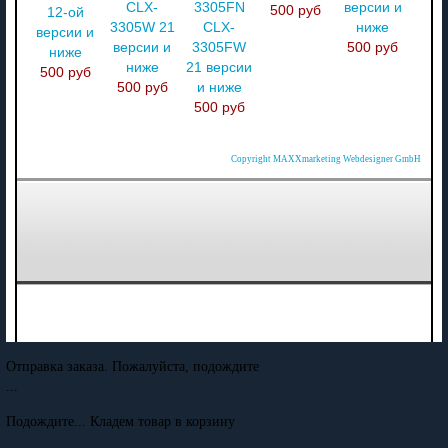
CLX-
3305FN
версии и
500 руб
12-ой
3305W 21
CLX-
ниже
версии и
версии и
3305FW
500 руб
ниже
ниже
21 версии
500 руб
500 руб
и ниже
500 руб
Copyright MAXXmarketing Webdesigner GmbH
Отправка заказа. Пожалуйста, подождите
...
Подождите... Кладем товар в корзину