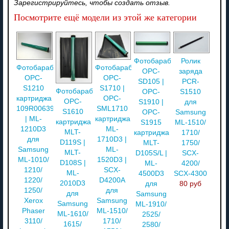
Зарегистрируйтесь, чтобы создать отзыв.
Посмотрите ещё модели из этой же категории
Фотобарабан
Ролик
Фотобарабан
Фотобарабан
OPC-
заряда
OPC-
OPC-
SD105 |
PCR-
S1210
S1710 |
Фотобарабан
OPC-
S1510
картриджа
OPC-
OPC-
S1910 |
для
109R00639
SML1710
S1610
OPC-
Samsung
| ML-
картриджа
картриджа
S1915
ML-1510/
1210D3
ML-
MLT-
картриджа
1710/
для
1710D3 |
D119S |
MLT-
1750/
Samsung
ML-
MLT-
D105S/L |
SCX-
ML-1010/
1520D3 |
D108S |
ML-
4200/
1210/
SCX-
ML-
4500D3
SCX-4300
1220/
D4200A
2010D3
для
80 руб
1250/
для
для
Samsung
Xerox
Samsung
Samsung
ML-1910/
Phaser
ML-1510/
ML-1610/
2525/
3110/
1710/
1615/
2580/