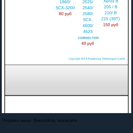
Xerox B
1860/
2525/
205 / B
SCX-3200
2540/
210/ B
80 руб
2580/
215 (39T)
SCX-
150 руб
4600/
4623
совместимый
49 руб
Copyright MAXXmarketing Webdesigner GmbH
Отправка заказа. Пожалуйста, подождите
...