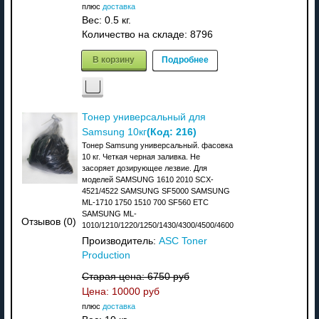
плюс
доставка
Вес:
0.5 кг.
Количество на складе:
8796
В корзину
Подробнее
Тонер универсальный для
(Код:
216
)
Samsung 10кг
Тонер Samsung универсальный. фасовка
10 кг. Четкая черная заливка. Не
засоряет дозирующее лезвие. Для
моделей SAMSUNG 1610 2010 SCX-
4521/4522 SAMSUNG SF5000 SAMSUNG
ML-1710 1750 1510 700 SF560 ETC
SAMSUNG ML-
Отзывов (0)
1010/1210/1220/1250/1430/4300/4500/4600
Производитель:
ASC Toner
Production
Старая цена:
6750 руб
Цена:
10000 руб
плюс
доставка