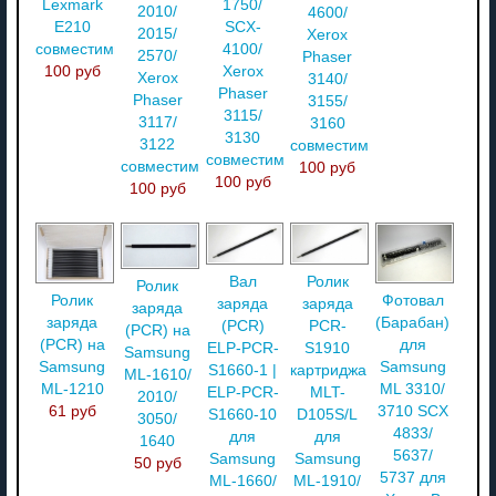
Lexmark
1750/
2010/
4600/
E210
SCX-
2015/
Xerox
совместимый
4100/
2570/
Phaser
100 руб
Xerox
Xerox
3140/
Phaser
Phaser
3155/
3115/
3117/
3160
3130
3122
совместимый
совместимый
совместимый
100 руб
100 руб
100 руб
Вал
Ролик
Ролик
Фотовал
Ролик
заряда
заряда
заряда
(Барабан)
заряда
(PCR)
PCR-
(PCR) на
для
(PCR) на
ELP-PCR-
S1910
Samsung
Samsung
Samsung
S1660-1 |
картриджа
ML-1610/
ML 3310/
ML-1210
ELP-PCR-
MLT-
2010/
3710 SCX
61 руб
S1660-10
D105S/L
3050/
4833/
для
для
1640
5637/
Samsung
Samsung
50 руб
5737 для
ML-1660/
ML-1910/