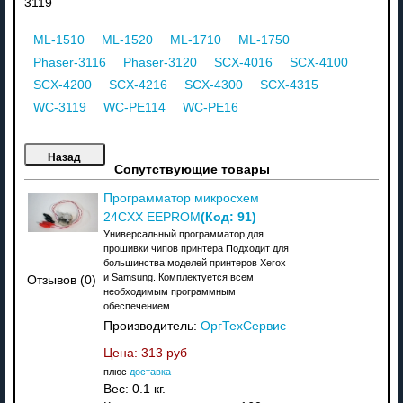
3119
ML-1510
ML-1520
ML-1710
ML-1750
Phaser-3116
Phaser-3120
SCX-4016
SCX-4100
SCX-4200
SCX-4216
SCX-4300
SCX-4315
WC-3119
WC-PE114
WC-PE16
Сопутствующие товары
Программатор микросхем
(Код:
91
)
24CXX EEPROM
Универсальный программатор для
прошивки чипов принтера Подходит для
большинства моделей принтеров Xerox
и Samsung. Комплектуется всем
Отзывов (0)
необходимым программным
обеспечением.
Производитель:
ОргТехСервис
Цена:
313 руб
плюс
доставка
Вес:
0.1 кг.