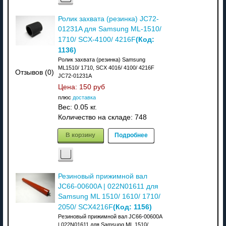
Ролик захвата (резинка) JC72-
01231A для Samsung ML-1510/
(Код:
1710/ SCX-4100/ 4216F
1136
)
Ролик захвата (резинка) Samsung
ML1510/ 1710, SCX 4016/ 4100/ 4216F
Отзывов (0)
JC72-01231A
Цена:
150 руб
плюс
доставка
Вес:
0.05 кг.
Количество на складе:
748
В корзину
Подробнее
Резиновый прижимной вал
JC66-00600A | 022N01611 для
Samsung ML 1510/ 1610/ 1710/
(Код:
1156
)
2050/ SCX4216F
Резиновый прижимной вал JC66-00600A
| 022N01611 для Samsung ML 1510/