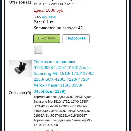
Отзывов (1)
1610/ 1710/ 2050/ SCX4216F
Цена:
1000 руб
плюс
доставка
Вес:
0.1 кг.
Количество на складе:
42
В корзину
Подробнее
Тормозная площадка
019N00987 JC97-01931A для
Samsung ML-1510/ 1710/ 1740/
2250/ SCX-4200/ 4220/ 4720/
Xerox Phaser 3150/ 3300/
(Код:
1176
)
3435
Отзывов (0)
Тормозная площадка JC97-01931A для
Samsung ML-1510/ 1710/ 1740/ 2250/
SCX-4200/ 4220/ 4720/ Xerox Phaser
3150/ 3300/ 3435 JC97-01931A ZhJC97-
01931A-Sp JC97-01931A 019N00987
Тормозная площадка для Samsung ML-
1710 / SCX-4200