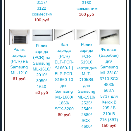
3117/
3160
3122
совместимый
совместимый
100 руб
100 руб
Вал
Ролик
Ролик
Фотовал
Ролик
заряда
заряда
заряда
(Барабан)
заряда
(PCR)
PCR-
(PCR) на
для
(PCR) на
ELP-PCR-
S1910
Samsung
Samsung
Samsung
S1660-1 |
картриджа
ML-1610/
ML 3310/
ML-1210
ELP-PCR-
MLT-
2010/
3710 SCX
61 руб
S1660-10
D105S/L
3050/
4833/
для
для
1640
5637/
Samsung
Samsung
50 руб
5737 для
ML-1660/
ML-1910/
Xerox B
1860/
2525/
205 / B
SCX-3200
2540/
210/ B
80 руб
2580/
215 (39T)
SCX-
150 руб
4600/