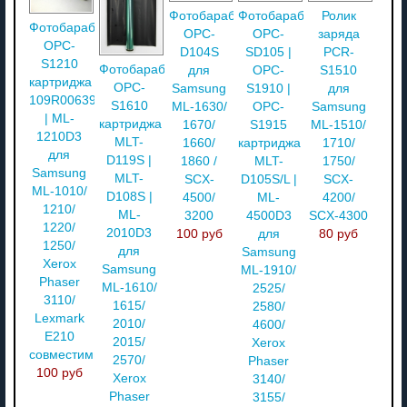
Фотобарабан
Фотобарабан
Ролик
Фотобарабан
OPC-
OPC-
заряда
OPC-
D104S
SD105 |
PCR-
S1210
Фотобарабан
для
OPC-
S1510
картриджа
OPC-
Samsung
S1910 |
для
109R00639
S1610
ML-1630/
OPC-
Samsung
| ML-
картриджа
1670/
S1915
ML-1510/
1210D3
MLT-
1660/
картриджа
1710/
для
D119S |
1860 /
MLT-
1750/
Samsung
MLT-
SCX-
D105S/L |
SCX-
ML-1010/
D108S |
4500/
ML-
4200/
1210/
ML-
3200
4500D3
SCX-4300
1220/
2010D3
100 руб
для
80 руб
1250/
для
Samsung
Xerox
Samsung
ML-1910/
Phaser
ML-1610/
2525/
3110/
1615/
2580/
Lexmark
2010/
4600/
E210
2015/
Xerox
совместимый
2570/
Phaser
100 руб
Xerox
3140/
Phaser
3155/