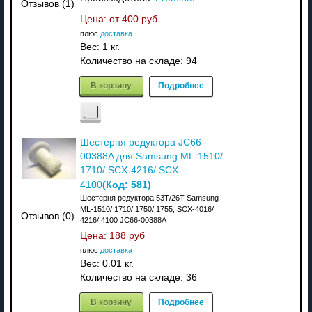
Отзывов (1)
Цена: от
400 руб
плюс
доставка
Вес:
1 кг.
Количество на складе:
94
В корзину
Подробнее
Шестерня редуктора JC66-
00388A для Samsung ML-1510/
1710/ SCX-4216/ SCX-
(Код:
581
)
4100
Шестерня редуктора 53T/26T Samsung
ML-1510/ 1710/ 1750/ 1755, SCX-4016/
Отзывов (0)
4216/ 4100 JC66-00388A
Цена:
188 руб
плюс
доставка
Вес:
0.01 кг.
Количество на складе:
36
В корзину
Подробнее