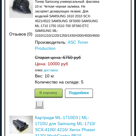
Тонер Samsung универсальный. фасовка
10 кг. Четкая черная заливка. Не
засоряет дозирующее лезвие. Для
моделей SAMSUNG 1610 2010 SCX-
4521/4522 SAMSUNG SF5000 SAMSUNG
ML-1710 1750 1510 700 SF560 ETC
SAMSUNG ML-
Отзывов (0)
1010/1210/1220/1250/1430/4300/4500/4600
Производитель:
ASC Toner
Production
Старая цена:
6750 руб
Цена:
10000 руб
плюс
доставка
Вес:
10 кг.
Количество на складе:
5
В корзину
Подробнее
Картридж ML-1710D3 | ML-
1710U для Samsung ML-1710/
SCX-4100/ 4216/ Xerox Phaser
3120/ WorkCentre PE16