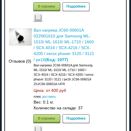
В корзину
Подробнее
Вал нагрева JC66-00601A
022N01610 для Samsung ML-
1510/ ML-1610/ ML-1710 / 1660
/ SCX-4016 / SCX-4216 / SCX-
4200 / xerox phaser 3120 / 3121
(Код:
1077
)
/ pe16
Отзывов (0)
Вал нагрева JC66-00601A для Samsung
ML-1510/ ML-1610/ ML-1710 / 1660 /
SCX-4016 / SCX-4216 / SCX-4200 / xerox
phaser 3120 / 3121 / pe16 JC66-00601A
ZhJC66-00601A-UFR
Цена: от
400 руб
плюс
доставка
Вес:
0.1 кг.
Количество на складе:
37
В корзину
Подробнее