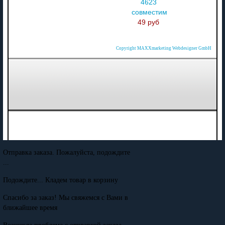
4623
совместимый
49 руб
Copyright MAXXmarketing Webdesigner GmbH
Отправка заказа. Пожалуйста, подождите
...
Подождите... Кладем товар в корзину
Спасибо за заказ! Мы свяжемся с Вами в
ближайшее время