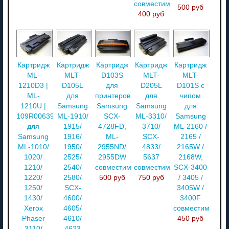
совместимый
500 руб
400 руб
Картридж
Картридж
Картридж
Картридж
Картридж
ML-
MLT-
D103S
MLT-
MLT-
1210D3 |
D105L
для
D205L
D101S с
ML-
для
принтеров
для
чипом
1210U |
Samsung
Samsung
Samsung
для
109R00639
ML-1910/
SCX-
ML-3310/
Samsung
для
1915/
4728FD,
3710/
ML-2160 /
Samsung
1916/
ML-
SCX-
2165 /
ML-1010/
1950/
2955ND/
4833/
2165W /
1020/
2525/
2955DW
5637
2168W,
1210/
2540/
совместимый
совместимый
SCX-3400
1220/
2580/
500 руб
750 руб
/ 3405 /
1250/
SCX-
3405W /
1430/
4600/
3400F
Xerox
4605/
совместимый
Phaser
4610/
450 руб
3110/
4623