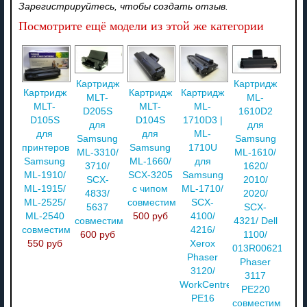
Зарегистрируйтесь, чтобы создать отзыв.
Посмотрите ещё модели из этой же категории
Картридж
Картридж
Картридж
Картридж
Картридж
MLT-
ML-
MLT-
MLT-
ML-
D205S
1610D2
D105S
D104S
1710D3 |
для
для
для
для
ML-
Samsung
Samsung
принтеров
Samsung
1710U
ML-3310/
ML-1610/
Samsung
ML-1660/
для
3710/
1620/
ML-1910/
SCX-3205
Samsung
SCX-
2010/
ML-1915/
с чипом
ML-1710/
4833/
2020/
ML-2525/
совместимый
SCX-
5637
SCX-
ML-2540
500 руб
4100/
совместимый
4321/ Dell
совместимый
4216/
600 руб
1100/
550 руб
Xerox
013R00621
Phaser
Phaser
3120/
3117
WorkCentre
PE220
PE16
совместимый