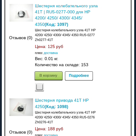
Шестерня колебательного узла
41T | RU5-0277-000 для HP
4200/ 4250/ 4300/ 4345/
(Код:
1097
)
4350
Шестерня колебательного узла 41T HP
4200/ 4250/ 4300/ 4345/ 4350 RU5-0277
Отзывов (0)
Zh0277-41T
Цена:
125 руб
плюс
доставка
Вес:
0.01 кг.
Количество на складе:
153
В корзину
Подробнее
Шестерня привода 41T HP
(Код:
1098
)
4250
Шестерня колебательного узла 41T HP
4200/ 4250/ 4300/ 4345/ 4350 RU5-0276
Zh0276-41T
Цена:
188 руб
Отзывов (0)
плюс
доставка