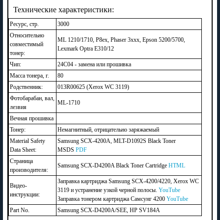
Технические характеристики:
Ресурс, стр.
3000
Относительно
ML 1210/1710, P8ex, Phaser 3xxx, Epson 5200/5700,
совместимый
Lexmark Optra E310/12
тонер:
Чип:
24C04 - замена или прошивка
Масса тонера, г.
80
Родственник:
013R00625 (Xerox WC 3119)
Фотобарабан, вал,
ML-1710
лезвия
Вечная прошивка
Тонер:
Немагнитный, отрицательно заряжаемый
Material Safety
Samsung SCX-4200A, MLT-D1092S Black Toner
Data Sheet:
MSDS
PDF
Страница
Samsung SCX-D4200A Black Toner Cartridge
HTML
производителя:
Заправка картриджа Samsung SCX-4200/4220, Xerox WC
Видео-
3119 и устранение узкой черной полосы.
YouTube
инструкции:
Заправка тонером картриджа Самсунг 4200
YouTube
Part No.
Samsung SCX-D4200A/SEE, HP SV184A