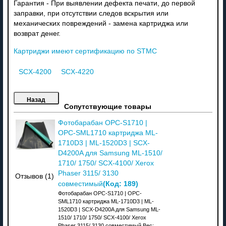
Гарантия - При выявлении дефекта печати, до первой
заправки, при отсутствии следов вскрытия или
механических повреждений - замена картриджа или
возврат денег.
Картриджи имеют сертификацию по STMC
SCX-4200
SCX-4220
Сопутствующие товары
Фотобарабан OPC-S1710 |
OPC-SML1710 картриджа ML-
1710D3 | ML-1520D3 | SCX-
D4200A для Samsung ML-1510/
1710/ 1750/ SCX-4100/ Xerox
Phaser 3115/ 3130
Отзывов (1)
(Код:
189
)
совместимый
Фотобарабан OPC-S1710 | OPC-
SML1710 картриджа ML-1710D3 | ML-
1520D3 | SCX-D4200A для Samsung ML-
1510/ 1710/ 1750/ SCX-4100/ Xerox
Phaser 3115/ 3130 совместимый Вес: