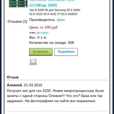
(Код:
1102
)
4220
Чип S-4200-3K для Samsung SCX-4200/
SCX-4210/ SCX-4220 JT-SCX-4200D3
Производитель:
Apex
Отзывов (3)
Цена: от
100 руб
плюс
доставка
Вес:
0.1 кг.
Количество на складе:
508
В корзину
Подробнее
Отзыв
Алексей
,
01.03.2016
Получил чип для csx 4200. Ножки микропроцессора были
залиты с одной стороны Оловом!!! Что это? Брак или так
задумано. На фотографиях на сайте все нормально.