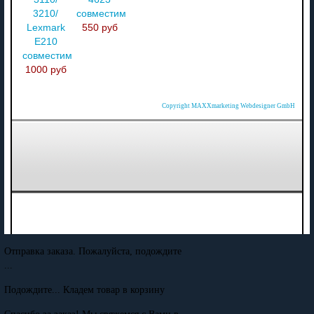
3210/
совместимый
Lexmark
550 руб
E210
совместимый
1000 руб
Copyright MAXXmarketing Webdesigner GmbH
Отправка заказа. Пожалуйста, подождите
...
Подождите... Кладем товар в корзину