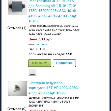
Ролик захвата JC72-01231A
для Samsung ML 1510/ 1710/
1750/ 1520P/ 225x SCX 4016/
(Код:
4100/ 4200/ 4220/ 4216F
1070
)
Ролик захвата Samsung ML 1510/ 1710/
Отзывов (1)
1750/ 1520P/ 225x SCX 4016/ 4100/ 4200/
4220/ 4216F JC72-01231A
Цена:
188 руб
плюс
доставка
Вес:
0.1 кг.
Количество на складе:
558
В корзину
Подробнее
Шестерня редуктора
термоузла 18T HP 4200/ 4250/
(Код:
1083
)
4300/ 4350
Шестерня редуктора термоузла 18T HP
4200/ 4250/ 4300/ 4350 RU5-0018
Zh0018-18T
Отзывов (0)