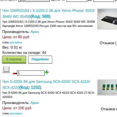
Чип 106R02183 | X-2183-2.3K для Xerox Phaser 3010/
(Код:
588
)
3040/ WC 3045B
Чип 106R02183 | X-2183-2.3K для Xerox Phaser 3010/ 3040/ WC 3045B
Картридж Xerox 106R02183 Ресурс 2300 листов при 5% заполнении
Производитель:
Apex
Цена: от
80 руб
плюс
доставка
Отзывов (
Вес:
0.01 кг.
Количество на складе:
44
В корзину
Подробнее
Чип S-4200-3K для Samsung SCX-4200/ SCX-4210/
(Код:
1102
)
SCX-4220
Чип S-4200-3K для Samsung SCX-4200/ SCX-4210/ SCX-4220 JT-SCX-
4200D3
Производитель:
Apex
Цена: от
100 руб
Отзывов 
плюс
доставка