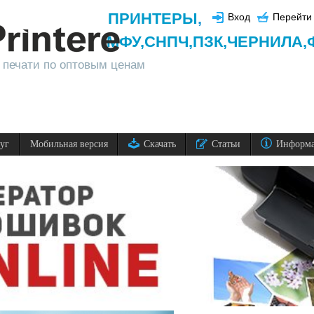
ПРИНТЕРЫ
,
Вход
Перейти 
МФУ,
СНПЧ,
ПЗК,
ЧЕРНИЛА,
 печати по оптовым ценам
луг
Мобильная версия
Скачать
Статьи
Информ