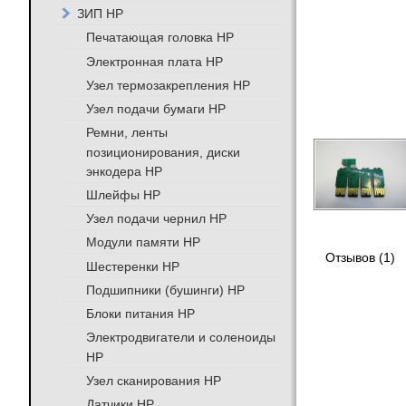
ЗИП HP
Печатающая головка HP
Электронная плата HP
Узел термозакрепления HP
Узел подачи бумаги HP
Ремни, ленты
позиционирования, диски
энкодера HP
Шлейфы HP
Узел подачи чернил HP
Модули памяти HP
Отзывов (1)
Шестеренки HP
Подшипники (бушинги) HP
Блоки питания HP
Электродвигатели и соленоиды
HP
Узел сканирования HP
Датчики HP