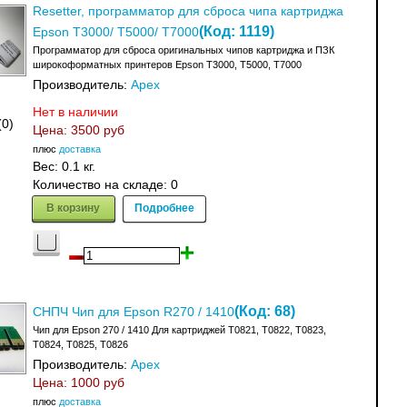
Resetter, программатор для сброса чипа картриджа
(Код:
1119
)
Epson T3000/ T5000/ T7000
Программатор для сброса оригинальных чипов картриджа и ПЗК
широкоформатных принтеров Epson T3000, T5000, T7000
Производитель:
Apex
Нет в наличии
(0)
Цена:
3500 руб
плюс
доставка
Вес:
0.1 кг.
Количество на складе:
0
В корзину
Подробнее
(Код:
68
)
СНПЧ Чип для Epson R270 / 1410
Чип для Epson 270 / 1410 Для картриджей T0821, T0822, T0823,
T0824, T0825, T0826
Производитель:
Apex
Цена:
1000 руб
плюс
доставка