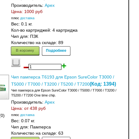
Производитель:
Apex
Цена:
1000 руб
плюс
доставка
Вес:
0.1 кг.
Кол-во картриджей: 4 картриджа
Чип для: ПЗК
Количество на складе:
89
В корзину
Подробнее
Чип памперса T6193 для Epson SureColor T3000 /
(Код:
1394
)
T5000 / T7000 / T3200 / T5200 / T7200
Чип памперса для Epson SureColor T3000 / T5000 / T7000 / T3200 /
T5200 / T7200 One time chip.
Производитель:
Apex
Цена: от
438 руб
плюс
доставка
(0)
Вес:
0.07 кг.
Чип для: Памперса
Количество на складе:
63