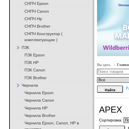
СНПЧ Epson
СНПЧ Canon
СНПЧ Hp
СНПЧ Brother
СНПЧ Конструктор (
комплектующие )
ПЗК
ПЗК Epson
ПЗК HP
Вы здесь:
Главна
ПЗК Canon
ПЗК Brother
Чернила
Р
Чернила Epson
Чернила Canon
APEX
Чернила HP
Чернила Brother
Сортировка:
Чернила Epson, Canon, HP в