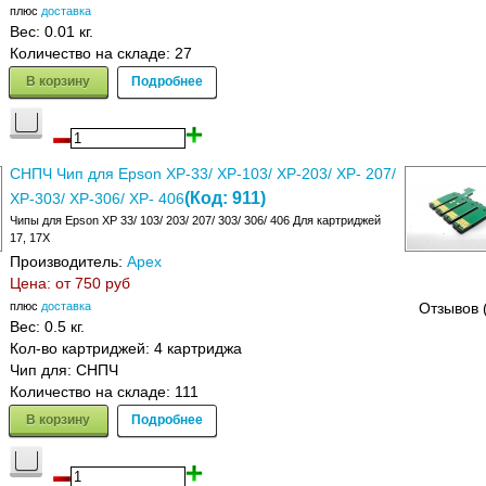
плюс
доставка
Вес:
0.01 кг.
Количество на складе:
27
В корзину
Подробнее
СНПЧ Чип для Epson XP-33/ XP-103/ XP-203/ XP- 207/
(Код:
911
)
XP-303/ XP-306/ XP- 406
Чипы для Epson XP 33/ 103/ 203/ 207/ 303/ 306/ 406 Для картриджей
17, 17X
Производитель:
Apex
Цена: от
750 руб
плюс
доставка
Отзывов 
Вес:
0.5 кг.
Кол-во картриджей: 4 картриджа
Чип для: СНПЧ
Количество на складе:
111
В корзину
Подробнее