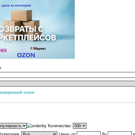
я
асширенный поиск
Количество:
Категория:
Цена:
от
До
р