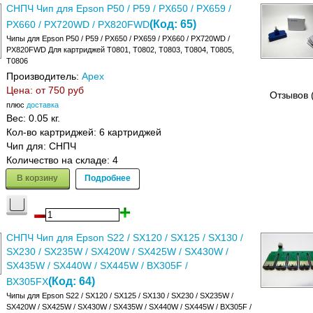
СНПЧ Чип для Epson P50 / P59 / PX650 / PX659 /
(Код:
65
)
PX660 / PX720WD / PX820FWD
Чипы для Epson P50 / P59 / PX650 / PX659 / PX660 / PX720WD /
PX820FWD Для картриджей T0801, T0802, T0803, T0804, T0805,
T0806
Производитель:
Apex
Цена: от
750 руб
Отзывов 
плюс
доставка
Вес:
0.05 кг.
Кол-во картриджей: 6 картриджей
Чип для: СНПЧ
Количество на складе:
4
В корзину
Подробнее
СНПЧ Чип для Epson S22 / SX120 / SX125 / SX130 /
SX230 / SX235W / SX420W / SX425W / SX430W /
SX435W / SX440W / SX445W / BX305F /
(Код:
64
)
BX305FX
Чипы для Epson S22 / SX120 / SX125 / SX130 / SX230 / SX235W /
SX420W / SX425W / SX430W / SX435W / SX440W / SX445W / BX305F /