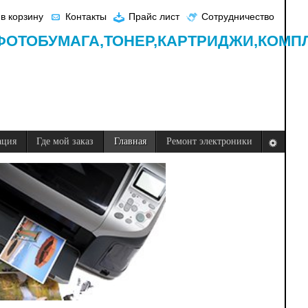
в корзину
Контакты
Прайс лист
Сотрудничество
ФОТОБУМАГА,
ТОНЕР,
КАРТРИДЖИ,
КОМП
ация
Где мой заказ
Главная
Ремонт электроники