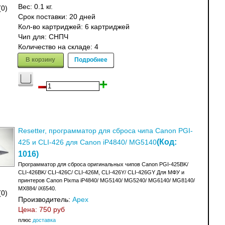
Вес:
0.1 кг.
(0)
Срок поставки:
20 дней
Кол-во картриджей: 6 картриджей
Чип для: СНПЧ
Количество на складе:
4
В корзину
Подробнее
Resetter, программатор для сброса чипа Canon PGI-
(Код:
425 и CLI-426 для Canon iP4840/ MG5140
1016
)
Программатор для сброса оригинальных чипов Canon PGI-425BK/
CLI-426BK/ CLI-426C/ CLI-426M, CLI-426Y/ CLI-426GY Для МФУ и
принтеров Canon Pixma iP4840/ MG5140/ MG5240/ MG6140/ MG8140/
MX884/ iX6540.
(0)
Производитель:
Apex
Цена:
750 руб
плюс
доставка