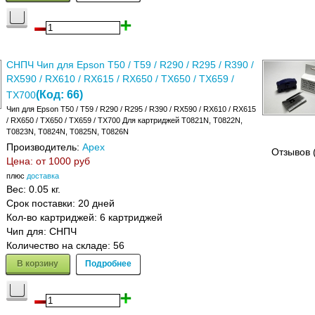
СНПЧ Чип для Epson T50 / T59 / R290 / R295 / R390 /
RX590 / RX610 / RX615 / RX650 / TX650 / TX659 /
(Код:
66
)
TX700
Чип для Epson T50 / T59 / R290 / R295 / R390 / RX590 / RX610 / RX615
/ RX650 / TX650 / TX659 / TX700 Для картриджей T0821N, T0822N,
T0823N, T0824N, T0825N, T0826N
Производитель:
Apex
Отзывов 
Цена: от
1000 руб
плюс
доставка
Вес:
0.05 кг.
Срок поставки:
20 дней
Кол-во картриджей: 6 картриджей
Чип для: СНПЧ
Количество на складе:
56
В корзину
Подробнее