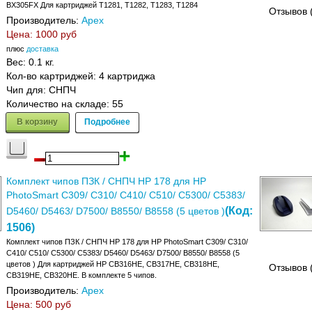
BX305FX Для картриджей T1281, T1282, T1283, T1284
Отзывов 
Производитель:
Apex
Цена:
1000 руб
плюс
доставка
Вес:
0.1 кг.
Кол-во картриджей: 4 картриджа
Чип для: СНПЧ
Количество на складе:
55
В корзину
Подробнее
Комплект чипов ПЗК / СНПЧ HP 178 для HP
PhotoSmart C309/ C310/ C410/ C510/ C5300/ C5383/
(Код:
D5460/ D5463/ D7500/ B8550/ B8558 (5 цветов )
1506
)
Комплект чипов ПЗК / СНПЧ HP 178 для HP PhotoSmart C309/ C310/
C410/ C510/ C5300/ C5383/ D5460/ D5463/ D7500/ B8550/ B8558 (5
цветов ) Для картриджей HP CB316HE, CB317HE, CB318HE,
Отзывов 
CB319HE, CB320HE. В комплекте 5 чипов.
Производитель:
Apex
Цена:
500 руб