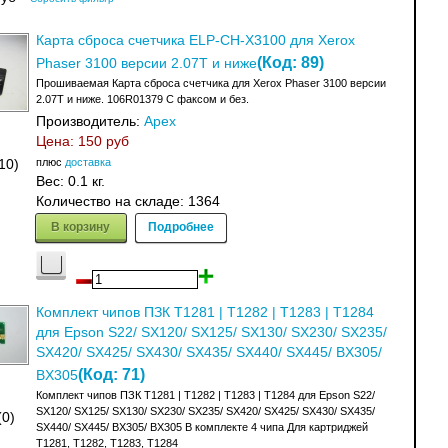
Карта сброса счетчика ELP-CH-X3100 для Xerox
(Код:
89
)
Phaser 3100 версии 2.07T и ниже
Прошиваемая Карта сброса счетчика для Xerox Phaser 3100 версии
2.07T и ниже. 106R01379 C факсом и без.
Производитель:
Apex
Цена:
150 руб
плюс
доставка
10)
Вес:
0.1 кг.
Количество на складе:
1364
В корзину
Подробнее
Комплект чипов ПЗК T1281 | T1282 | T1283 | T1284
для Epson S22/ SX120/ SX125/ SX130/ SX230/ SX235/
SX420/ SX425/ SX430/ SX435/ SX440/ SX445/ BX305/
(Код:
71
)
BX305
Комплект чипов ПЗК T1281 | T1282 | T1283 | T1284 для Epson S22/
SX120/ SX125/ SX130/ SX230/ SX235/ SX420/ SX425/ SX430/ SX435/
(0)
SX440/ SX445/ BX305/ BX305 В комплекте 4 чипа Для картриджей
T1281, T1282, T1283, T1284