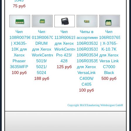
3345
75 руб
Чип
Чип
Чип
Чипы в
Чип
108R00796
013R00670
113R00619
ассортименте
106R03765
| X3635-
DRUM
для Xerox
106R03532/
| X-3765-
10K для
для Xerox
WorkCentre
106R03533/
K-10.7K
Xerox
WorkCentre
Pro 423/
106R03534/
для Xerox
Phaser
5019/
428
106R03535
Versa Link
3635MFP
5021/
125 руб
для Xerox
C7000
100 руб
5024
VersaLink
Black
188 руб
C400N/
500 руб
C405
100 руб
Copyright MAXXmarketing Webdesigner GmbH