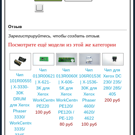
Отзыв
Зарегистрируйтесь, чтобы создать отзыв.
Посмотрите ещё модели из этой же категории
Чип
Чип
Чип
Чип для
Чип
013R00621
013R00606
106R01536
Xerox DC
101R00555
| X-621-
| X-606-
| X-1536-
230/ 235/
| X-3330-
3K для
5K для
30K для
280/ 285/
30K
Xerox
Xerox
Xerox
405
DRUM
WorkCentre
WorkCentre
Phaser
200 руб
для Xerox
PE220
PE120/
4600/
Phaser
100 руб
PE120i /
4620/
3330/
PE-120
4622
WorkCentre
80 руб
100 руб
3335/