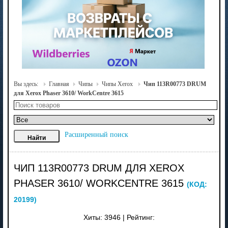
Вы здесь:
Главная
Чипы
Чипы Xerox
Чип 113R00773 DRUM
для Xerox Phaser 3610/ WorkCentre 3615
Расширенный поиск
ЧИП 113R00773 DRUM ДЛЯ XEROX
PHASER 3610/ WORKCENTRE 3615
(КОД:
20199
)
Хиты:
3946
|
Рейтинг: