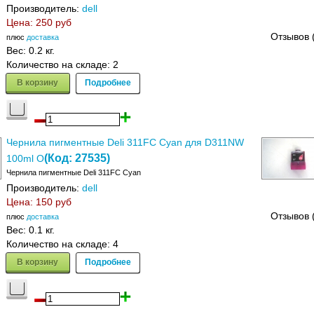
Производитель:
dell
Цена:
250 руб
Отзывов 
плюс
доставка
Вес:
0.2 кг.
Количество на складе:
2
В корзину
Подробнее
Чернила пигментные Deli 311FC Cyan для D311NW
(Код:
27535
)
100ml O
Чернила пигментные Deli 311FC Cyan
Производитель:
dell
Цена:
150 руб
Отзывов 
плюс
доставка
Вес:
0.1 кг.
Количество на складе:
4
В корзину
Подробнее