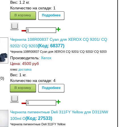
Вес:
1.2 кг.
Количество на складе:
1
В корзину
Подробнее
Чернила 108R00837 Cyan для XEROX CQ 9201/ CQ
(Код:
68377
)
9202/ CQ 9203
Чернила 108R00837 Cyan для XEROX CQ 9201/ CQ 9202/ CQ 9203
Производитель:
Xerox
Цена:
4500 руб
плюс
доставка
Вес:
1 кг.
(0)
Количество на складе:
4
В корзину
Подробнее
Чернила пигментные Deli 311FY Yellow для D311NW
(Код:
27533
)
100ml O
Чернила пигментные Deli 311FY Yellow