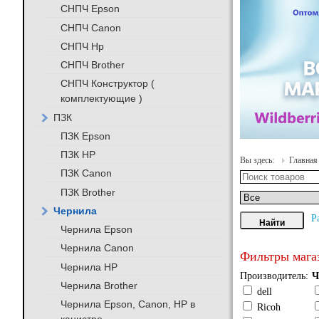
СНПЧ Epson
СНПЧ Canon
СНПЧ Hp
СНПЧ Brother
СНПЧ Конструктор (
комплектующие )
ПЗК
ПЗК Epson
ПЗК HP
Вы здесь:
Главная
ПЗК Canon
ПЗК Brother
Чернила
Р
Чернила Epson
Чернила Canon
Фильтры мага
Чернила HP
Производитель:
Ч
Чернила Brother
dell
Чернила Epson, Canon, HP в
Ricoh