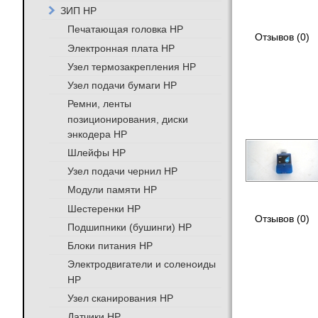
ЗИП HP
Печатающая головка HP
Отзывов (0)
Электронная плата HP
Узел термозакрепления HP
Узел подачи бумаги HP
Ремни, ленты
позиционирования, диски
энкодера HP
Шлейфы HP
Узел подачи чернил HP
Модули памяти HP
Шестеренки HP
Отзывов (0)
Подшипники (бушинги) HP
Блоки питания HP
Электродвигатели и соленоиды
HP
Узел сканирования HP
Датчики HP