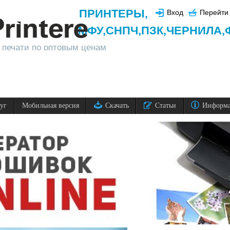
ПРИНТЕРЫ
,
Вход
Перейти 
МФУ,
СНПЧ,
ПЗК,
ЧЕРНИЛА,
 печати по оптовым ценам
луг
Мобильная версия
Скачать
Статьи
Информ