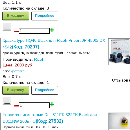
Вес:
1.1 кг.
Количество на складе:
3
В корзину
Подробнее
Краска type HQ40 Black для Ricoh Priport JP-4500/ DX
(Код:
70207
)
4542
Краска type HQ40 Black для Ricoh Priport JP-4500/ DX 4542
Производитель:
Ricoh
Цена:
2000 руб
плюс
доставка
Вес:
0.7 кг.
Отзывов 
Количество на складе:
1
В корзину
Подробнее
Чернила пигментные Deli 311FK 322FK Black для
(Код:
27532
)
D311NW 200ml O
Чернила пигментные Deli 311FK Black