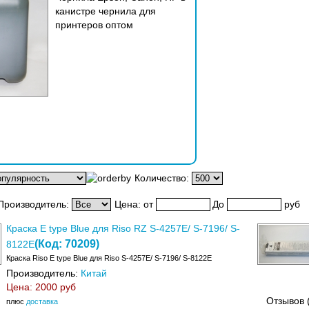
канистре чернила для
принтеров оптом
Количество:
Производитель:
Цена:
от
До
руб
Краска E type Blue для Riso RZ S-4257E/ S-7196/ S-
(Код:
70209
)
8122E
Краска Riso E type Blue для Riso S-4257E/ S-7196/ S-8122E
Производитель:
Китай
Цена:
2000 руб
Отзывов 
плюс
доставка