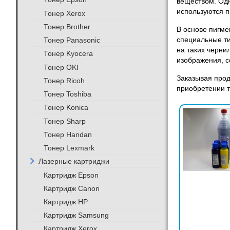
веществом. Одн
используются п
Тонер Xerox
Тонер Brother
В основе пигме
Тонер Panasonic
специальные ти
на таких черни
Тонер Kyocera
изображения, 
Тонер OKI
Заказывая прод
Тонер Ricoh
приобретении т
Тонер Toshiba
Тонер Konica
Тонер Sharp
Тонер Handan
Тонер Lexmark
Лазерные картриджи
Картридж Epson
Картридж Canon
Картридж HP
Картридж Samsung
Картридж Xerox