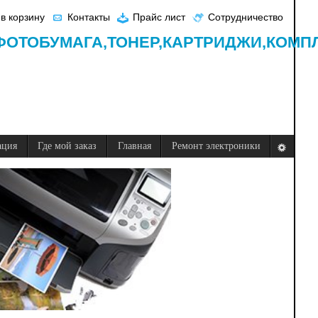
в корзину
Контакты
Прайс лист
Сотрудничество
ФОТОБУМАГА,
ТОНЕР,
КАРТРИДЖИ,
КОМП
ация
Где мой заказ
Главная
Ремонт электроники