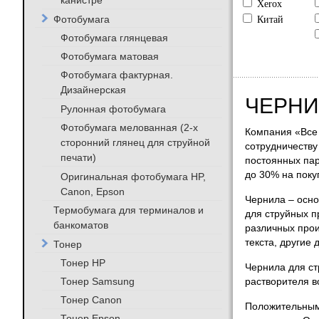
канистре
Xerox
Фотобумага
Китай
Фотобумага глянцевая
Фотобумага матовая
Фотобумага фактурная.
Дизайнерская
ЧЕРНИ
Рулонная фотобумага
Фотобумага мелованная (2-х
Компания «Все 
сторонний глянец для струйной
сотрудничеству
печати)
постоянных пар
до 30% на поку
Оригинальная фотобумага HP,
Canon, Epson
Чернила – осно
Термобумага для терминалов и
для струйных п
банкоматов
различных прои
текста, другие
Тонер
Тонер HP
Чернила для ст
Тонер Samsung
растворителя в
Тонер Canon
Положительным 
Тонер Epson