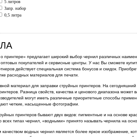
5 литров
Запр. набор
0,5 литра
ЛА
о принтере» предлагает широкий выбор чернил различных наимен
 оптовых покупателей и сервисные центры. У нас Вы сможете купит
тнеров действует специальная система бонусов и скидок. Приобр
пке расходных материалов для печати.
вной материал для заправки струйных принтеров. На сегодняшний
ринтеров. Разница свойств, качества и ценового диапазона может 
зводителей могут иметь различные приоритетные способы примен
 дают четкие, насыщенные фотографии.
руйных принтеров бывают двух видов: пигментные и на основе краси
о всех типах чернил, «водными» принято называть чернила на осно
качеством водных чернил является более яркое изображение, ко