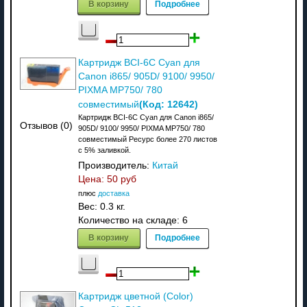
В корзину
Подробнее
Картридж BCI-6C Cyan для
Canon i865/ 905D/ 9100/ 9950/
PIXMA MP750/ 780
(Код:
12642
)
совместимый
Картридж BCI-6C Cyan для Canon i865/
Отзывов (0)
905D/ 9100/ 9950/ PIXMA MP750/ 780
совместимый Ресурс более 270 листов
с 5% заливкой.
Производитель:
Китай
Цена:
50 руб
плюс
доставка
Вес:
0.3 кг.
Количество на складе:
6
В корзину
Подробнее
Картридж цветной (Color)