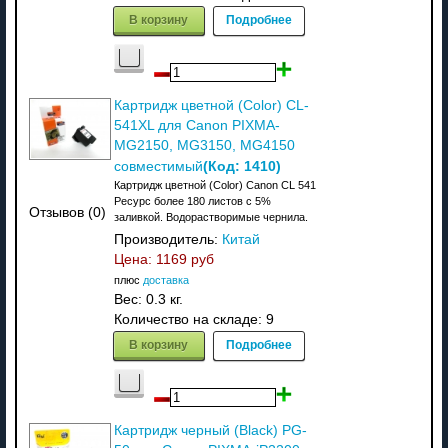
В корзину
Подробнее
Картридж цветной (Color) CL-
541XL для Canon PIXMA-
MG2150, MG3150, MG4150
(Код:
1410
)
совместимый
Картридж цветной (Color) Canon CL 541
Ресурс более 180 листов с 5%
Отзывов (0)
заливкой. Водорастворимые чернила.
Производитель:
Китай
Цена:
1169 руб
плюс
доставка
Вес:
0.3 кг.
Количество на складе:
9
В корзину
Подробнее
Картридж черный (Black) PG-