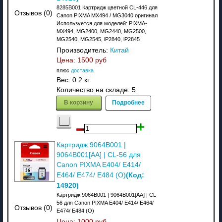
8285B001 Картридж цветной CL-446 для
Отзывов (0)
Canon PIXMA MX494 / MG3040 оригинал
Используется для моделей: PIXMA-
MX494, MG2400, MG2440, MG2500,
MG2540, MG2545, iP2840, iP2845
Производитель:
Китай
Цена:
1500 руб
плюс
доставка
Вес:
0.2 кг.
Количество на складе:
5
В корзину
Подробнее
Картридж 9064B001 |
9064B001[AA] | CL-56 для
Canon PIXMA E404/ E414/
(Код:
E464/ E474/ E484 (O)
14920
)
Картридж 9064B001 | 9064B001[AA] | CL-
56 для Canon PIXMA E404/ E414/ E464/
Отзывов (0)
E474/ E484 (O)
Цена:
1000 руб