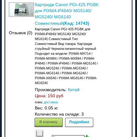
Картридж Canon PGI-425 PGBK
для PIXMA iP4840/ MG5140/
MG5240/ MG6140
(Код:
14743
)
Совместимый
Картридж Canon PGI-425 PGBK для
Отзывов (0)
PIXMA iP4840/ MG5140/ MG5240/
MG6140 Совместимый Тип:
Совместимый Вид товара: Картридж
струйный Чернила:пигментный черный
Подходит на модели: PIXMA-MX714 /
PIXMA-MX884 / PIXMA-MX894 / PIXMA-
iP4840 / PIXMA-iP4940 / PIXMA-MG5140 /
PIXMA-MG5240 / PIXMA-MG5340 /
PIXMA-MG6140 / PIXMA-MG6240 /
PIXMA-iX6540 / PIXMA-MG8140 / PIXMA-
MG8240
Производитель:
Китай
Цена:
150 руб
плюс
доставка
Вес:
0.05 кг.
Количество на складе:
3
В корзину
Подробнее