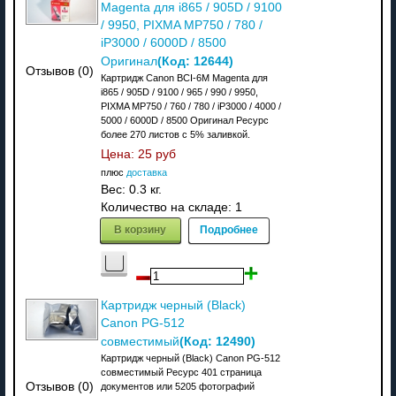
Magenta для i865 / 905D / 9100
/ 9950, PIXMA MP750 / 780 /
iP3000 / 6000D / 8500
(Код:
12644
)
Оригинал
Отзывов (0)
Картридж Canon BCI-6M Magenta для
i865 / 905D / 9100 / 965 / 990 / 9950,
PIXMA MP750 / 760 / 780 / iP3000 / 4000 /
5000 / 6000D / 8500 Оригинал Ресурс
более 270 листов с 5% заливкой.
Цена:
25 руб
плюс
доставка
Вес:
0.3 кг.
Количество на складе:
1
В корзину
Подробнее
Картридж черный (Black)
Canon PG-512
(Код:
12490
)
совместимый
Картридж черный (Black) Canon PG-512
совместимый Ресурс 401 страница
Отзывов (0)
документов или 5205 фотографий