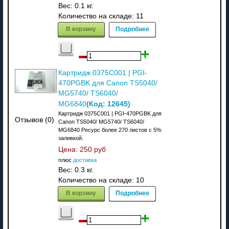
Вес:
0.1 кг.
Количество на складе:
11
В корзину
Подробнее
Картридж 0375C001 | PGI-
470PGBK для Canon TS5040/
MG5740/ TS6040/
(Код:
12645
)
MG6840
Картридж 0375C001 | PGI-470PGBK для
Отзывов (0)
Canon TS5040/ MG5740/ TS6040/
MG6840 Ресурс более 270 листов с 5%
заливкой.
Цена:
250 руб
плюс
доставка
Вес:
0.3 кг.
Количество на складе:
10
В корзину
Подробнее