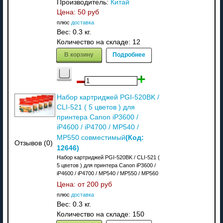
Производитель:
Китай
Цена:
50 руб
плюс
доставка
Вес:
0.3 кг.
Количество на складе:
12
В корзину
Подробнее
Набор картриджей PGI-520BK /
CLI-521 ( 5 цветов ) для
принтера Canon iP3600 /
iP4600 / iP4700 / MP540 /
(Код:
MP550 совместимый
Отзывов (0)
12646
)
Набор картриджей PGI-520BK / CLI-521 (
5 цветов ) для принтера Canon iP3600 /
iP4600 / iP4700 / MP540 / MP550 / MP560
Цена: от
200 руб
плюс
доставка
Вес:
0.3 кг.
Количество на складе:
150