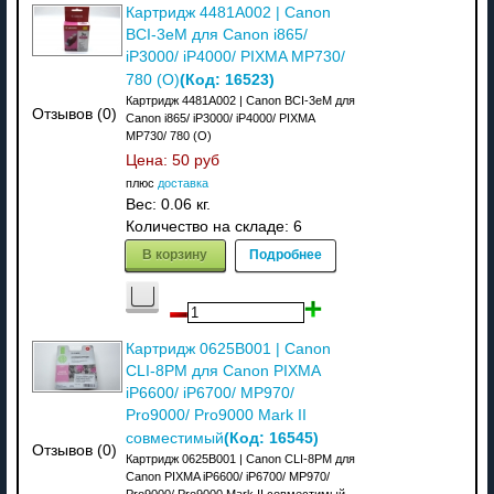
Картридж 4481A002 | Canon
BCI-3eM для Canon i865/
iP3000/ iP4000/ PIXMA MP730/
(Код:
16523
)
780 (О)
Картридж 4481A002 | Canon BCI-3eM для
Отзывов (0)
Canon i865/ iP3000/ iP4000/ PIXMA
MP730/ 780 (О)
Цена:
50 руб
плюс
доставка
Вес:
0.06 кг.
Количество на складе:
6
В корзину
Подробнее
Картридж 0625B001 | Canon
CLI-8PM для Canon PIXMA
iP6600/ iP6700/ MP970/
Pro9000/ Pro9000 Mark II
(Код:
16545
)
совместимый
Отзывов (0)
Картридж 0625B001 | Canon CLI-8PM для
Canon PIXMA iP6600/ iP6700/ MP970/
Pro9000/ Pro9000 Mark II совместимый