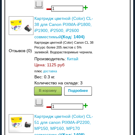
Картридж цветной (Color) CL-
38 для Canon PIXMA-iP1800,
iP1900, iP2500, iP2600
(Код:
1404
)
совместимый
Картридж цветной (Color) Canon CL 38
Ресурс более 205 листов с 5%
Отзывов (0)
заливкой. Водорастворимые чернила.
Производитель:
Китай
Цена:
1125 руб
плюс
доставка
Вес:
0.3 кг.
Количество на складе:
3
В корзину
Подробнее
Картридж цветной (Color) CL-
51 для canon PIXMA-iP2200,
MP150, MP160, MP170
(Код:
1408
)
совместимый