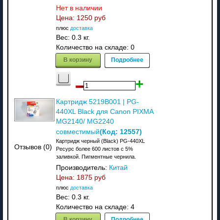
Нет в наличии
Цена:
1250 руб
плюс
доставка
Вес:
0.3 кг.
Количество на складе:
0
В корзину
Подробнее
Картридж 5219B001 | PG-
440XL Black для Canon PIXMA
MG2140/ MG2240
(Код:
12557
)
совместимый
Картридж черный (Black) PG-440XL
Отзывов (0)
Ресурс более 600 листов с 5%
заливкой. Пигментные чернила.
Производитель:
Китай
Цена:
1875 руб
плюс
доставка
Вес:
0.3 кг.
Количество на складе:
4
В корзину
Подробнее