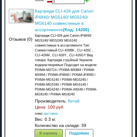
Картридж CLI-426 для Canon
iP4840/ MG5140/ MG5240/
MG6140 совместимые в
(Код:
14206
)
ассортименте
Картридж CLI-426 для Canon iP4840/
Отзывов (0)
MG5140/ MG5240/ MG6140
совместимые в ассортименте Тип:
Совместимый CLI-426BK , CLI-426C ,
CLI-426M , CLI-426Y , CLI-426GY Вид
товара: Картридж струйный Чернила:
водорастворимые Подходит на модели:
PIXMA-MX714 / PIXMA-MX884 / PIXMA-
MX894 / PIXMA-iP4840 / PIXMA-iP4940 /
PIXMA-MG5140 / PIXMA-MG5240 /
PIXMA-MG5340 / PIXMA-MG6140 /
PIXMA-MG6240 / PIXMA-iX6540 / PIXMA-
MG8140 / PIXMA-MG8240
Производитель:
Китай
Цена:
100 руб
плюс
доставка
Вес:
0.3 кг.
Количество на складе:
39
В корзину
Подробнее