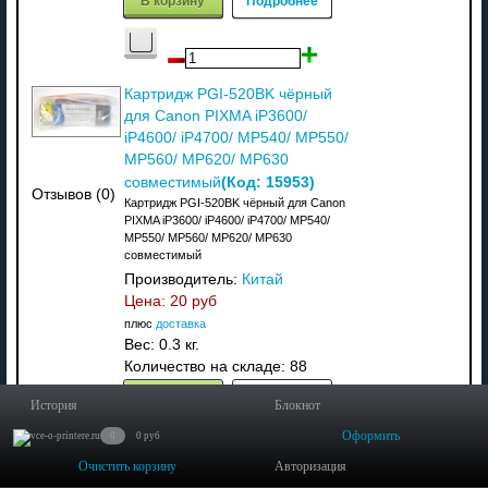
Картридж PGI-520BK чёрный
для Canon PIXMA iP3600/
iP4600/ iP4700/ MP540/ MP550/
MP560/ MP620/ MP630
(Код:
15953
)
совместимый
Отзывов (0)
Картридж PGI-520BK чёрный для Canon
PIXMA iP3600/ iP4600/ iP4700/ MP540/
MP550/ MP560/ MP620/ MP630
совместимый
Производитель:
Китай
Цена:
20 руб
плюс
доставка
Вес:
0.3 кг.
Количество на складе:
88
В корзину
Подробнее
История
Блокнот
Оформить
0
0 руб
Очистить корзину
Авторизация
Картридж 4479A002 | Canon