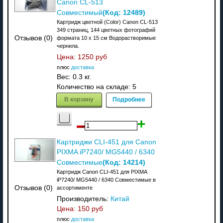
Canon CL-513
(Код:
12489
)
Совместимый
Картридж цветной (Color) Canon CL-513
349 страниц, 144 цветных фотографий
Отзывов (0)
формата 10 х 15 см Водорастворимые
чернила.
Цена:
1250 руб
плюс
доставка
Вес:
0.3 кг.
Количество на складе:
5
В корзину
Подробнее
Картриджи CLI-451 для Canon
PIXMA iP7240/ MG5440 / 6340
(Код:
14214
)
Совместимые
Картридж Canon CLI-451 для PIXMA
iP7240/ MG5440 / 6340 Совместимые в
Отзывов (0)
ассортименте
Производитель:
Китай
Цена:
150 руб
плюс
доставка