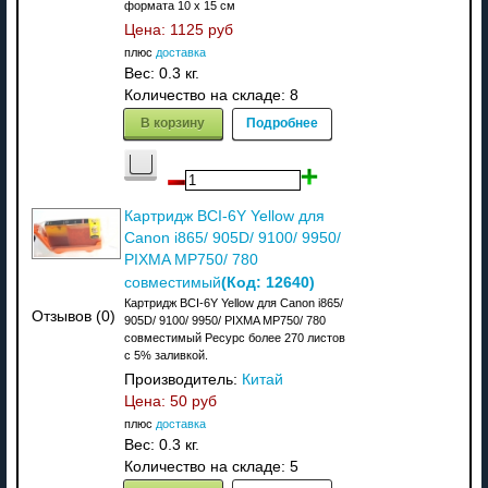
формата 10 х 15 см
Цена:
1125 руб
плюс
доставка
Вес:
0.3 кг.
Количество на складе:
8
В корзину
Подробнее
Картридж BCI-6Y Yellow для
Canon i865/ 905D/ 9100/ 9950/
PIXMA MP750/ 780
(Код:
12640
)
совместимый
Картридж BCI-6Y Yellow для Canon i865/
Отзывов (0)
905D/ 9100/ 9950/ PIXMA MP750/ 780
совместимый Ресурс более 270 листов
с 5% заливкой.
Производитель:
Китай
Цена:
50 руб
плюс
доставка
Вес:
0.3 кг.
Количество на складе:
5