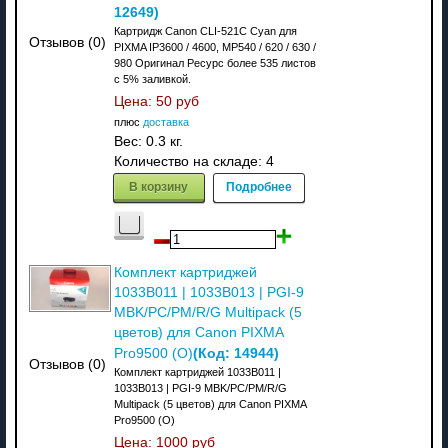
12649
)
Картридж Canon CLI-521C Cyan для
Отзывов (0)
PIXMA IP3600 / 4600, MP540 / 620 / 630 /
980 Оригинал Ресурс более 535 листов
с 5% заливкой.
Цена:
50 руб
плюс
доставка
Вес:
0.3 кг.
Количество на складе:
4
В корзину
Подробнее
Комплект картриджей
1033B011 | 1033B013 | PGI-9
MBK/PC/PM/R/G Multipack (5
цветов) для Canon PIXMA
(Код:
14944
)
Pro9500 (О)
Отзывов (0)
Комплект картриджей 1033B011 |
1033B013 | PGI-9 MBK/PC/PM/R/G
Multipack (5 цветов) для Canon PIXMA
Pro9500 (О)
Цена:
1000 руб