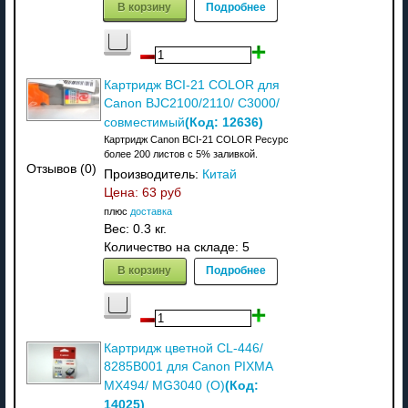
В корзину
Подробнее
Картридж BCI-21 COLOR для
Canon BJC2100/2110/ C3000/
(Код:
12636
)
совместимый
Картридж Canon BCI-21 COLOR Ресурс
более 200 листов с 5% заливкой.
Отзывов (0)
Производитель:
Китай
Цена:
63 руб
плюс
доставка
Вес:
0.3 кг.
Количество на складе:
5
В корзину
Подробнее
Картридж цветной CL-446/
8285B001 для Canon PIXMA
(Код:
MX494/ MG3040 (O)
14025
)