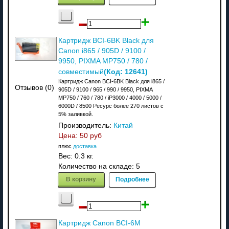
Картридж BCI-6BK Black для
Canon i865 / 905D / 9100 /
9950, PIXMA MP750 / 780 /
(Код:
12641
)
совместимый
Картридж Canon BCI-6BK Black для i865 /
Отзывов (0)
905D / 9100 / 965 / 990 / 9950, PIXMA
MP750 / 760 / 780 / iP3000 / 4000 / 5000 /
6000D / 8500 Ресурс более 270 листов с
5% заливкой.
Производитель:
Китай
Цена:
50 руб
плюс
доставка
Вес:
0.3 кг.
Количество на складе:
5
В корзину
Подробнее
Картридж Canon BCI-6M