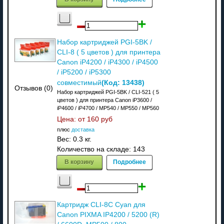
Набор картриджей PGI-5BK /
CLI-8 ( 5 цветов ) для принтера
Canon iP4200 / iP4300 / iP4500
/ iP5200 / iP5300
(Код:
13438
)
совместимый
Отзывов (0)
Набор картриджей PGI-5BK / CLI-521 ( 5
цветов ) для принтера Canon iP3600 /
iP4600 / iP4700 / MP540 / MP550 / MP560
Цена: от
160 руб
плюс
доставка
Вес:
0.3 кг.
Количество на складе:
143
В корзину
Подробнее
Картридж CLI-8C Cyan для
Canon PIXMA IP4200 / 5200 (R)