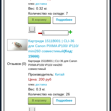
плюс
доставка
Вес:
0.32 кг.
Количество на складе:
7
В корзину
Подробнее
Картридж 1511B001 | CLI-36
для Canon PIXMA iP100/ iP110/
(Код:
mini260 совместимый
15666
)
Картридж 1511B001 | CLI-36 для Canon
Отзывов (0)
PIXMA iP100/ iP110/ mini260
совместимый
Производитель:
Китай
Цена:
200 руб
плюс
доставка
Вес:
0.3 кг.
Количество на складе:
26
В корзину
Подробнее