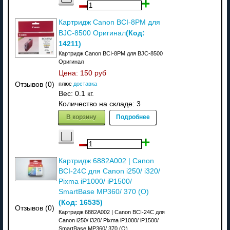
Картридж Canon BCI-8PM для
(Код:
BJC-8500 Оригинал
14211
)
Картридж Canon BCI-8PM для BJC-8500
Оригинал
Цена:
150 руб
плюс
доставка
Отзывов (0)
Вес:
0.1 кг.
Количество на складе:
3
В корзину
Подробнее
Картридж 6882A002 | Canon
BCI-24C для Canon i250/ i320/
Pixma iP1000/ iP1500/
SmartBase MP360/ 370 (О)
(Код:
16535
)
Отзывов (0)
Картридж 6882A002 | Canon BCI-24C для
Canon i250/ i320/ Pixma iP1000/ iP1500/
SmartBase MP360/ 370 (О)