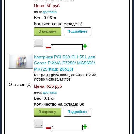
Цена:
50 руб
плюс
доставка
Вес:
0.06 кг.
Количество на складе:
2
В корзину
Подробнее
Картридж PGI-550-CLI-551 для
Canon PIXMA iP7250/ MG5650/
(Код:
26513
)
MX725
Картридж pgi550-cli551 для Canon PIXMA
iP7250/ MG5650/ MX725
Отзывов (0)
Цена:
625 руб
плюс
доставка
Вес:
0.1 кг.
Количество на складе:
38
В корзину
Подробнее