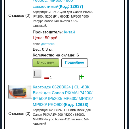
/ 6600D, MP500 / 800
(Код:
12637
)
совместимый
Картридж CLI-8C Cyan для Canon PIXMA
Отзывов (0)
IP4200 / 5200 (R) / 6600D, MP500 / 800
Ресурс более 640 листов с 5%
заливкой.
Производитель:
Китай
Цена:
50 руб
плюс
доставка
Вес:
0.3 кг.
Количество на складе:
6
В корзину
Подробнее
Картридж 0620B024 | CLI-8BK
Black для Canon PIXMA IP4200/
IP4500/ IP5200/ MP530/ MP810/
(Код:
12638
)
MP830/ PRO900
Картридж 0620B024 | CLI-8BK Black для
Отзывов (0)
Canon PIXMA IP4200 / 5200 / 6600D,
MP800 Ресурс более 412 листов с 5%
заливкой.