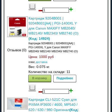
Картридж 9204B001 |
9204B001[AA] | PGI-1400XL Y
для Canon MAXIFY MB2040/
MB2140/ MB2340/ MB2740 (O)
(Код:
14924
)
Картридж 9204B001 | 9204B001[AA] |
PGI-1400XL Y для Canon MAXIFY
Отзывов (0)
MB2040/ MB2140/ MB2340/ MB2740 (O)
Цена:
1000 руб
плюс
доставка
Вес:
0.075 кг.
Количество на складе:
11
В корзину
Подробнее
Картридж CLI-521C Cyan для
PIXMA IP3600 / 4600, MP540 /
(Код:
620 / 630 / 980 Оригинал