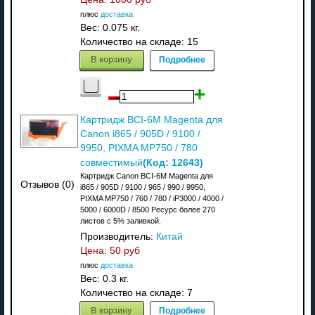
плюс
доставка
Вес:
0.075 кг.
Количество на складе:
15
В корзину
Подробнее
Картридж BCI-6M Magenta для
Canon i865 / 905D / 9100 /
9950, PIXMA MP750 / 780
(Код:
12643
)
совместимый
Картридж Canon BCI-6M Magenta для
Отзывов (0)
i865 / 905D / 9100 / 965 / 990 / 9950,
PIXMA MP750 / 760 / 780 / iP3000 / 4000 /
5000 / 6000D / 8500 Ресурс более 270
листов с 5% заливкой.
Производитель:
Китай
Цена:
50 руб
плюс
доставка
Вес:
0.3 кг.
Количество на складе:
7
В корзину
Подробнее