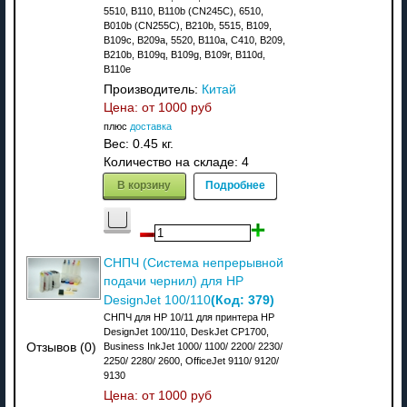
5510, B110, B110b (CN245C), 6510,
B010b (CN255C), B210b, 5515, B109,
B109c, B209a, 5520, B110a, C410, B209,
B210b, B109q, B109g, B109r, B110d,
B110e
Производитель:
Китай
Цена: от
1000 руб
плюс
доставка
Вес:
0.45 кг.
Количество на складе:
4
В корзину
Подробнее
СНПЧ (Система непрерывной
подачи чернил) для HP
(Код:
379
)
DesignJet 100/110
СНПЧ для HP 10/11 для принтера HP
DesignJet 100/110, DeskJet CP1700,
Отзывов (0)
Business InkJet 1000/ 1100/ 2200/ 2230/
2250/ 2280/ 2600, OfficeJet 9110/ 9120/
9130
Цена: от
1000 руб