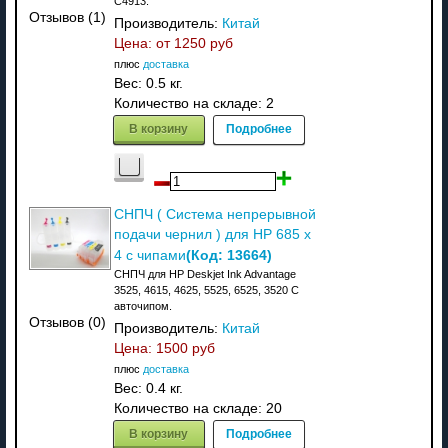
C4913.
Отзывов (1)
Производитель:
Китай
Цена: от
1250 руб
плюс
доставка
Вес:
0.5 кг.
Количество на складе:
2
В корзину
Подробнее
СНПЧ ( Система непрерывной
подачи чернил ) для HP 685 x
(Код:
13664
)
4 с чипами
СНПЧ для HP Deskjet Ink Advantage
3525, 4615, 4625, 5525, 6525, 3520 С
авточипом.
Отзывов (0)
Производитель:
Китай
Цена:
1500 руб
плюс
доставка
Вес:
0.4 кг.
Количество на складе:
20
В корзину
Подробнее