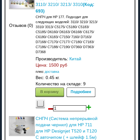
(Код:
3110/ 3210/ 3213/ 3310
693
)
СНПЧ для HP 177. Подходит для
следующих моделей: 3110/ 3210/ 3213/
Отзывов (0)
3310/ 3313/ C5175/ C5180/ C5183/
C5185/ D6160/ D6163/ D6168/ C6175/
C6180/ C6183/ C7150/ 7160/ D7163/
D7168/ C7170/ C7177/ C7180/ C7183/
C7186/ C7188/ C7190/ D7360/ D7363/
D7368
Производитель:
Китай
Цена:
1500 руб
плюс
доставка
Вес:
0.45 кг.
Количество на складе:
9
В корзину
Подробнее
СНПЧ (Система непрерывной
подачи чернил) для HP 711
для HP Designjet T520 и T120
C авточипом ( + шлейф 1.5м)