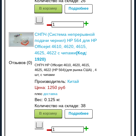
Количество на складе:
26
В корзину
Подробнее
СНПЧ (Система непрерывной
подачи чернил) HP 564 для HP
Officejet 4610, 4620, 4615,
(Код:
4625, 4622 c чипами
1920
)
Отзывов (0)
СНПЧ HP Officejet 4610, 4620, 4615,
4625, 4622 (HP 564)(для рынка США) , 4
шт, c чипами
Производитель:
Китай
Цена:
1250 руб
плюс
доставка
Вес:
0.125 кг.
Количество на складе:
38
В корзину
Подробнее