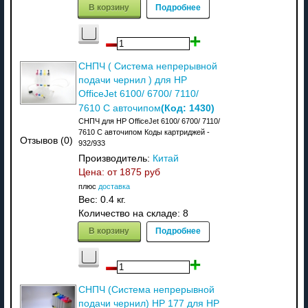
В корзину
Подробнее
СНПЧ ( Система непрерывной
подачи чернил ) для HP
OfficeJet 6100/ 6700/ 7110/
(Код:
1430
)
7610 C авточипом
СНПЧ для HP OfficeJet 6100/ 6700/ 7110/
7610 C авточипом Коды картриджей -
Отзывов (0)
932/933
Производитель:
Китай
Цена: от
1875 руб
плюс
доставка
Вес:
0.4 кг.
Количество на складе:
8
В корзину
Подробнее
СНПЧ (Система непрерывной
подачи чернил) HP 177 для HP