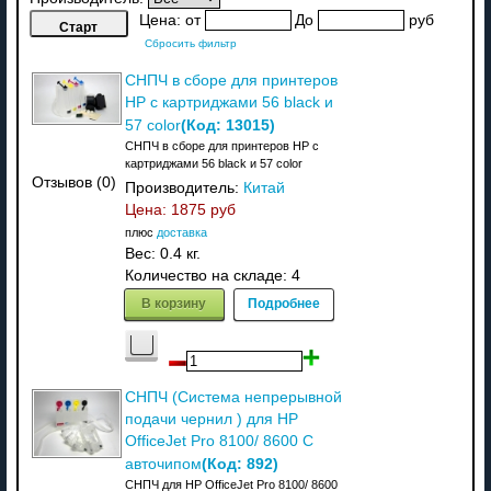
Цена:
от
До
руб
Сбросить фильтр
СНПЧ в сборе для принтеров
HP с картриджами 56 black и
(Код:
13015
)
57 color
СНПЧ в сборе для принтеров HP с
картриджами 56 black и 57 color
Отзывов (0)
Производитель:
Китай
Цена:
1875 руб
плюс
доставка
Вес:
0.4 кг.
Количество на складе:
4
В корзину
Подробнее
СНПЧ (Система непрерывной
подачи чернил ) для HP
OfficeJet Pro 8100/ 8600 C
(Код:
892
)
авточипом
СНПЧ для HP OfficeJet Pro 8100/ 8600