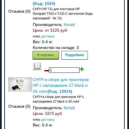
(Код:
1524
)
СНПЧ HP 711 для плоттеров HP
Отзывов (0)
Designjet T520 и T120 C авточипом Коды
картриджей - № 711
Производитель:
Китай
Цена: от
3125 руб
плюс
доставка
Вес:
0.4 кг.
Количество на складе:
3
В корзину
Подробнее
СНПЧ в сборе для принтеров
HP с картриджами 27 black и
(Код:
13014
)
28 color
СНПЧ в сборе для принтеров HP с
картриджами 27 black и 28 color
Отзывов (0)
Производитель:
Китай
Цена:
1875 руб
плюс
доставка
Вес:
0.4 кг.