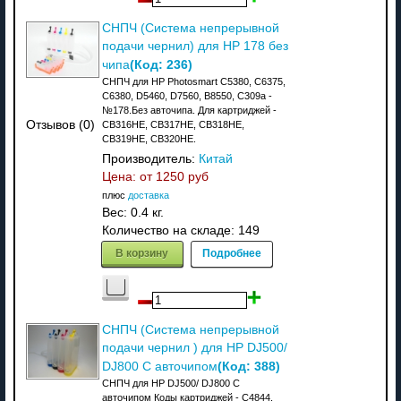
СНПЧ (Система непрерывной
подачи чернил) для HP 178 без
(Код:
236
)
чипа
СНПЧ для HP Photosmart C5380, C6375,
C6380, D5460, D7560, B8550, C309a -
№178.Без авточипа. Для картриджей -
Отзывов (0)
CB316HE, CB317HE, CB318HE,
CB319HE, CB320HE.
Производитель:
Китай
Цена: от
1250 руб
плюс
доставка
Вес:
0.4 кг.
Количество на складе:
149
В корзину
Подробнее
СНПЧ (Система непрерывной
подачи чернил ) для HP DJ500/
(Код:
388
)
DJ800 C авточипом
СНПЧ для HP DJ500/ DJ800 C
авточипом Коды картриджей - C4844,