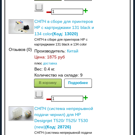
СНПЧ в сборе для принтеров
HP с картриджами 131 black и
(Код:
13020
)
134 color
СНПЧ в сборе для принтеров HP с
картриджами 131 black и 134 color
Отзывов (0)
Производитель:
Китай
Цена:
1875 руб
плюс
доставка
Вес:
0.4 кг.
Количество на складе:
9
В корзину
Подробнее
СНПЧ (система непрерывной
подачи чернил) для HP
Designjet T520/ T525/ T530
(Код:
28726
)
(new)
СНПЧ (система непрерывной подачи