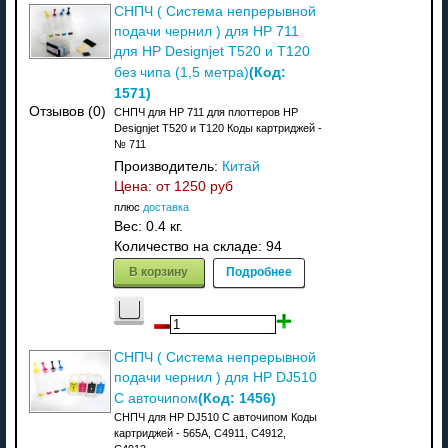
СНПЧ ( Система непрерывной
подачи чернил ) для HP 711
для HP Designjet T520 и T120
(Код:
без чипа (1,5 метра)
1571
)
Отзывов (0)
СНПЧ для HP 711 для плоттеров HP
Designjet T520 и T120 Коды картриджей -
№ 711
Производитель:
Китай
Цена: от
1250 руб
плюс
доставка
Вес:
0.4 кг.
Количество на складе:
94
В корзину
Подробнее
СНПЧ ( Система непрерывной
подачи чернил ) для HP DJ510
(Код:
1456
)
C авточипом
СНПЧ для HP DJ510 C авточипом Коды
картриджей - 565A, C4911, C4912,