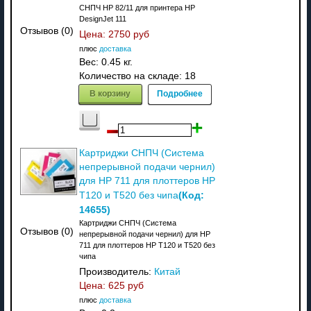
СНПЧ HP 82/11 для принтера HP
DesignJet 111
Отзывов (0)
Цена:
2750 руб
плюс
доставка
Вес:
0.45 кг.
Количество на складе:
18
В корзину
Подробнее
Картриджи СНПЧ (Система
непрерывной подачи чернил)
для HP 711 для плоттеров HP
(Код:
T120 и T520 без чипа
14655
)
Картриджи СНПЧ (Система
Отзывов (0)
непрерывной подачи чернил) для HP
711 для плоттеров HP T120 и T520 без
чипа
Производитель:
Китай
Цена:
625 руб
плюс
доставка