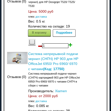
Отзывов (0)
чернил) для HP Designjet T520/ T525/
T530
Цена:
5000 руб
плюс
доставка
Вес:
0.5 кг.
Количество на складе:
19
В корзину
Подробнее
Система непрерывной подачи
чернил (СНПЧ) HP 903 для HP
OfficeJet 6950/ Pro 6960/ 6970
(Код:
17750
)
с чипами
Система непрерывной подачи чернил
Отзывов (0)
(СНПЧ) картриджей 903 для HP OfficeJet
6950/ Pro 6960/ 6970 с чипами СНПЧ в
сборе с чипами
Производитель:
Xiamen
Цена: от
2000 руб
плюс
доставка
Вес:
0.085 кг.
Количество на складе:
38