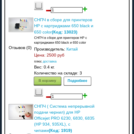
СНПЧ в сборе для принтеров
HP с картриджами 650 black и
(Код:
13023
)
650 color
СНПЧ в сборе для принтеров HP с
картриджами 650 black и 650 color
Отзывов (0)
Производитель:
Китай
Цена:
2500 руб
плюс
доставка
Вес:
0.4 кг.
Количество на складе:
3
В корзину
Подробнее
СНПЧ ( Система непрерывной
подачи чернил) для HP
Officejet PRO 6230, 6830, 6835
(HP 934, 935XL), с
(Код:
1919
)
чипами