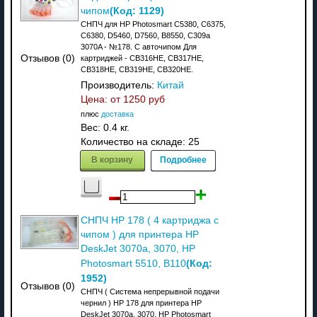
(Код:
1129
)
чипом
СНПЧ для HP Photosmart C5380, C6375,
C6380, D5460, D7560, B8550, C309a
3070A - №178. C авточипом Для
Отзывов (0)
картриджей - CB316HE, CB317HE,
CB318HE, CB319HE, CB320HE.
Производитель:
Китай
Цена: от
1250 руб
плюс
доставка
Вес:
0.4 кг.
Количество на складе:
25
В корзину
Подробнее
СНПЧ HP 178 ( 4 картриджа с
чипом ) для принтера HP
DeskJet 3070a, 3070, HP
(Код:
Photosmart 5510, B110
1952
)
Отзывов (0)
СНПЧ ( Система непрерывной подачи
чернил ) HP 178 для принтера HP
DeskJet 3070a, 3070, HP Photosmart