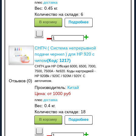
плюс
доставка
Вес:
0.45 кг.
Количество на складе:
6
В корзину
Подробнее
СНПЧ ( Система непрерывной
подачи чернил ) для HP 920 с
(Код:
1217
)
чипом
СНПЧ для HP Officejet 6000, 6500, 7000,
7500, 7500A - №920. Коды картриджей -
HP 920Bk / 920C / 920M / 920Y. С
Отзывов (0)
авточипом.
Производитель:
Китай
Цена: от
1000 руб
плюс
доставка
Вес:
0.4 кг.
Количество на складе:
18
В корзину
Подробнее