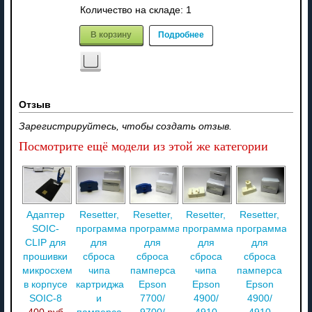
Количество на складе:
1
В корзину
Подробнее
Отзыв
Зарегистрируйтесь, чтобы создать отзыв.
Посмотрите ещё модели из этой же категории
Адаптер
Resetter,
Resetter,
Resetter,
Resetter,
SOIC-
программатор
программатор
программатор
программатор
CLIP для
для
для
для
для
прошивки
сброса
сброса
сброса
сброса
микросхем
чипа
памперса
чипа
памперса
в корпусе
картриджа
Epson
Epson
Epson
SOIC-8
и
7700/
4900/
4900/