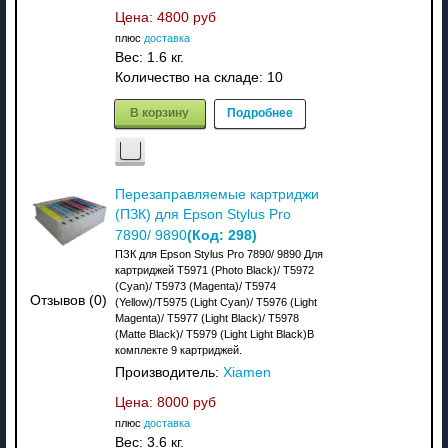
Цена:
4800 руб
плюс
доставка
Вес:
1.6 кг.
Количество на складе:
10
В корзину
Подробнее
Перезаправляемые картриджи
(ПЗК) для Epson Stylus Pro
(Код:
298
)
7890/ 9890
ПЗК для Epson Stylus Pro 7890/ 9890 Для
картриджей T5971 (Photo Black)/ T5972
(Cyan)/ T5973 (Magenta)/ T5974
Отзывов (0)
(Yellow)/T5975 (Light Cyan)/ T5976 (Light
Magenta)/ T5977 (Light Black)/ T5978
(Matte Black)/ T5979 (Light Light Black)В
комплекте 9 картриджей.
Производитель:
Xiamen
Цена:
8000 руб
плюс
доставка
Вес:
3.6 кг.