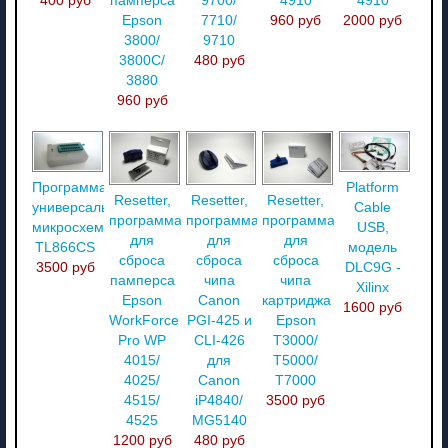
400 руб
памперса
9700/
4910
4910
Epson
7710/
960 руб
2000 руб
3800/
9710
3800С/
480 руб
3880
960 руб
Программатор
Platform
Resetter,
Resetter,
Resetter,
универсальный
Cable
программатор
программатор
программатор
микросхем
USB,
для
для
для
TL866CS
модель
сброса
сброса
сброса
3500 руб
DLC9G -
памперса
чипа
чипа
Xilinx
Epson
Canon
картриджа
1600 руб
WorkForce
PGI-425 и
Epson
Pro WP
CLI-426
T3000/
4015/
для
T5000/
4025/
Canon
T7000
4515/
iP4840/
3500 руб
4525
MG5140
1200 руб
480 руб