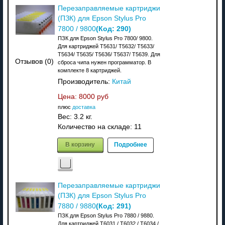
Перезаправляемые картриджи
(ПЗК) для Epson Stylus Pro
(Код:
290
)
7800 / 9800
ПЗК для Epson Stylus Pro 7800/ 9800.
Для картриджей T5631/ T5632/ T5633/
T5634/ T5635/ T5636/ T5637/ T5639. Для
Отзывов (0)
сброса чипа нужен программатор. В
комплекте 8 картриджей.
Производитель:
Китай
Цена:
8000 руб
плюс
доставка
Вес:
3.2 кг.
Количество на складе:
11
В корзину
Подробнее
Перезаправляемые картриджи
(ПЗК) для Epson Stylus Pro
(Код:
291
)
7880 / 9880
ПЗК для Epson Stylus Pro 7880 / 9880.
Для картриджей T6031 / T6032 / T6034 /