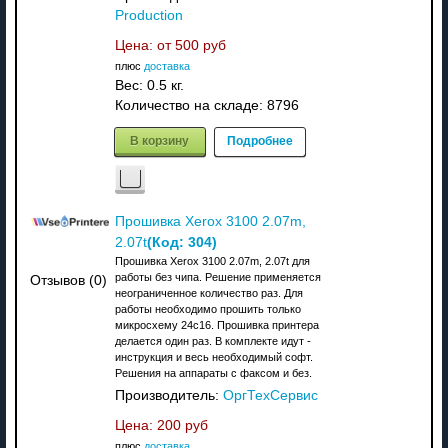
Production
Цена: от
500 руб
плюс
доставка
Вес:
0.5 кг.
Количество на складе:
8796
В корзину
Подробнее
Прошивка Xerox 3100 2.07m,
(Код:
304
)
2.07t
Прошивка Xerox 3100 2.07m, 2.07t для
работы без чипа. Решение применяется
Отзывов (0)
неограниченное количество раз. Для
работы необходимо прошить только
микросхему 24с16. Прошивка принтера
делается один раз. В комплекте идут -
инструкция и весь необходимый софт.
Решения на аппараты с факсом и без.
Производитель:
ОргТехСервис
Цена:
200 руб
плюс
доставка