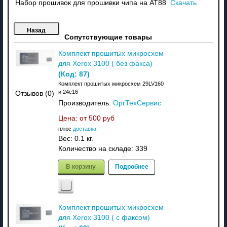
Набор прошивок для прошивки чипа на АТ88
Скачать
Сопутствующие товары
Комплект прошитых микросхем
для Xerox 3100 ( без факса)
(Код:
87
)
Комплект прошитых микросхем 29LV160
и 24с16
Отзывов (0)
Производитель:
ОргТехСервис
Цена: от
500 руб
плюс
доставка
Вес:
0.1 кг.
Количество на складе:
339
В корзину
Подробнее
Комплект прошитых микросхем
для Xerox 3100 ( с факсом)