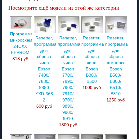
Посмотрите ещё модели из этой же категории
Программатор
Resetter,
Resetter,
Resetter,
Resetter,
микросхем
программатор
программатор
программатор
программатор
24CXX
для
для
для
для
EEPROM
сброса
сброса
сброса
сброса
313 руб
чипа
чипа
чипа
памперса
Epson
Epson
Epson
Epson
7400/
7700/
B300/
B500/
7880/
7890/
B500
B300/
9880
7900/
1000 руб
B510/
YXD-368
7910/
B310
2
9700/
1250 руб
600 руб
9890/
9900/
9910
1800 руб