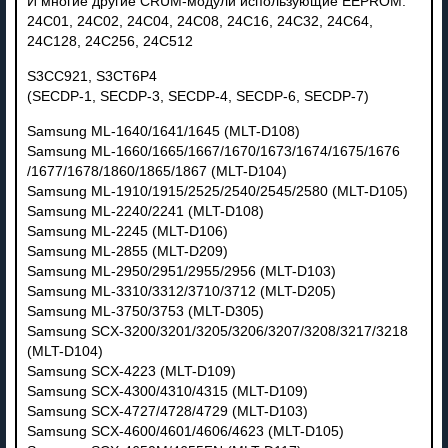
И многие другие CRUM-модули использующие EEPROM:
24C01, 24C02, 24C04, 24C08, 24C16, 24C32, 24C64,
24C128, 24C256, 24C512
S3CC921, S3CT6P4
(SECDP-1, SECDP-3, SECDP-4, SECDP-6, SECDP-7)
Samsung ML-1640/1641/1645 (MLT-D108)
Samsung ML-1660/1665/1667/1670/1673/1674/1675/1676
/1677/1678/1860/1865/1867 (MLT-D104)
Samsung ML-1910/1915/2525/2540/2545/2580 (MLT-D105)
Samsung ML-2240/2241 (MLT-D108)
Samsung ML-2245 (MLT-D106)
Samsung ML-2855 (MLT-D209)
Samsung ML-2950/2951/2955/2956 (MLT-D103)
Samsung ML-3310/3312/3710/3712 (MLT-D205)
Samsung ML-3750/3753 (MLT-D305)
Samsung SCX-3200/3201/3205/3206/3207/3208/3217/3218
(MLT-D104)
Samsung SCX-4223 (MLT-D109)
Samsung SCX-4300/4310/4315 (MLT-D109)
Samsung SCX-4727/4728/4729 (MLT-D103)
Samsung SCX-4600/4601/4606/4623 (MLT-D105)