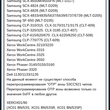
Samsung SCX-4650M/4655FN (MLT-D117)
Samsung SCX-4824 (MLT-D209)
Samsung SCX-4828 (MLT-D209)
Samsung SCX-4833/4835/5637/5639/5737/5739 (MLT-D205)
Samsung SF-650 (MLT-D105)
Samsung CLP-310/315. CLX-3170/3171/3175 (CLT-409)
Samsung CLP-320/325. CLX-3185 (CLT-407)
Samsung CLP-615/620/670. CLX-6220/6250 (CLT-508)
Samsung CLP-770/775 (CLT-609)
Xerox WorkCentre-3210/3220
Xerox WorkCentre-3315
Xerox WorkCentre-3325
Xerox WorkCentre-3550
Xerox Phaser-3140/3155/3160
Xerox Phaser-3320
Dell-1130/1133/1135
На данный момент не существует способа
перепрограммирования "ОТР" зоны S3CC921 чипов.
Перепрограммирование ОТР зоны возможно только со
значения 0хFF в любое другое.
XEROX01/90
(XC01 BN/53S, XC01 BN/53SR, XC01 BN/53SP)