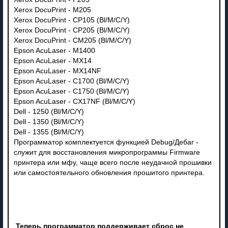
Xerox DocuPrint - M205
Xerox DocuPrint - CP105 (Bl/M/C/Y)
Xerox DocuPrint - CP205 (Bl/M/C/Y)
Xerox DocuPrint - CM205 (Bl/M/C/Y)
Epson AcuLaser - M1400
Epson AcuLaser - MX14
Epson AcuLaser - MX14NF
Epson AcuLaser - C1700 (Bl/M/C/Y)
Epson AcuLaser - C1750 (Bl/M/C/Y)
Epson AcuLaser - CX17NF (Bl/M/C/Y)
Dell - 1250 (Bl/M/C/Y)
Dell - 1350 (Bl/M/C/Y)
Dell - 1355 (Bl/M/C/Y)
Программатор комплектуется функцией Debug/Дебаг -
служит для восстановления микропрограммы Firmware
принтера или мфу, чаще всего после неудачной прошивки
или самостоятельного обновления прошитого принтера.
Теперь программатор поддерживает сброс не