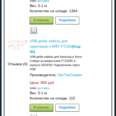
плюс
доставка
Вес:
0.1 кг.
Количество на складе:
1364
В корзину
Подробнее
USB дебаг кабель для
(Код:
принтеров и МФУ FT232
90
)
USB дебаг кабель для Samsung и Xerox
Собран на микросхеме FT232RL в
Отзывов (0)
корпусе SSOP28. Подключение через
USB.
Производитель:
ОргТехСервис
Цена:
800 руб
плюс
доставка
Вес:
0.1 кг.
Количество на складе:
115
В корзину
Подробнее