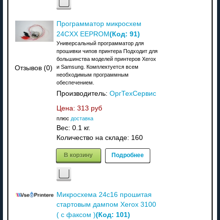
Программатор микросхем
(Код:
91
)
24CXX EEPROM
Универсальный программатор для
прошивки чипов принтера Подходит для
большинства моделей принтеров Xerox
и Samsung. Комплектуется всем
Отзывов (0)
необходимым программным
обеспечением.
Производитель:
ОргТехСервис
Цена:
313 руб
плюс
доставка
Вес:
0.1 кг.
Количество на складе:
160
В корзину
Подробнее
Микросхема 24с16 прошитая
стартовым дампом Xerox 3100
(Код:
101
)
( c факсом )