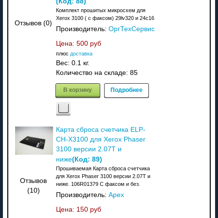
(Код:
88
)
Комплект прошитых микросхем для
Xerox 3100 ( с факсом) 29lv320 и 24с16
Отзывов (0)
Производитель:
ОргТехСервис
Цена:
500 руб
плюс
доставка
Вес:
0.1 кг.
Количество на складе:
85
В корзину
Подробнее
Карта сброса счетчика ELP-
CH-X3100 для Xerox Phaser
3100 версии 2.07T и
(Код:
89
)
ниже
Прошиваемая Карта сброса счетчика
для Xerox Phaser 3100 версии 2.07T и
Отзывов
ниже. 106R01379 C факсом и без.
(10)
Производитель:
Apex
Цена:
150 руб