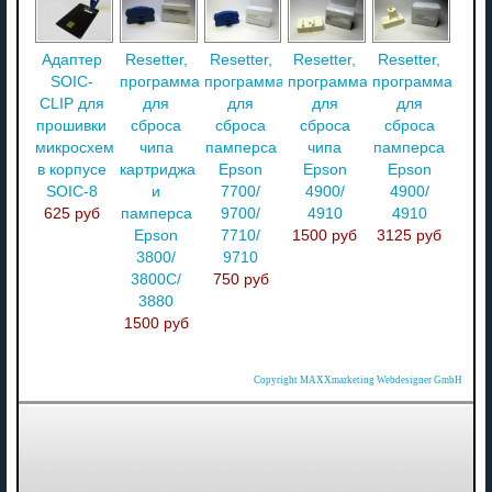
Адаптер
Resetter,
Resetter,
Resetter,
Resetter,
SOIC-
программатор
программатор
программатор
программатор
CLIP для
для
для
для
для
прошивки
сброса
сброса
сброса
сброса
микросхем
чипа
памперса
чипа
памперса
в корпусе
картриджа
Epson
Epson
Epson
SOIC-8
и
7700/
4900/
4900/
625 руб
памперса
9700/
4910
4910
Epson
7710/
1500 руб
3125 руб
3800/
9710
3800С/
750 руб
3880
1500 руб
Copyright MAXXmarketing Webdesigner GmbH