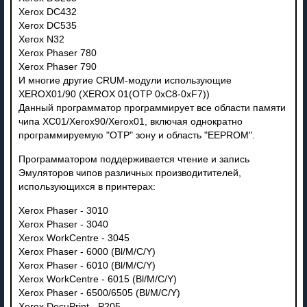
Xerox DC432
Xerox DC535
Xerox N32
Xerox Phaser 780
Xerox Phaser 790
И многие другие CRUM-модули использующие
XEROX01/90 (XEROX 01(OTP 0хC8-0xF7))
Данный программатор программирует все области памяти
чипа XC01/Xerox90/Xerox01, включая однократно
программируемую "OTP" зону и область "EEPROM".
Программатором поддерживается чтение и запись
Эмуляторов чипов различных производитителей,
использующихся в принтерах:
Xerox Phaser - 3010
Xerox Phaser - 3040
Xerox WorkCentre - 3045
Xerox Phaser - 6000 (Bl/M/C/Y)
Xerox Phaser - 6010 (Bl/M/C/Y)
Xerox WorkCentre - 6015 (Bl/M/C/Y)
Xerox Phaser - 6500/6505 (Bl/M/C/Y)
Xerox DocuPrint - P205