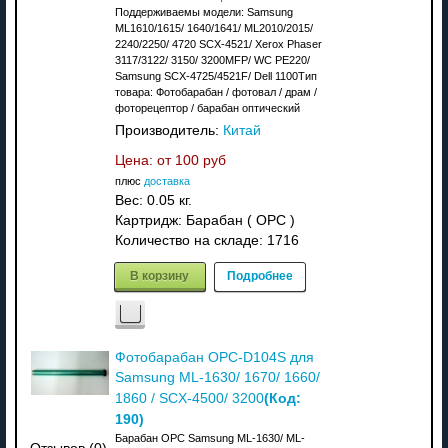
Поддерживаемы модели: Samsung
ML1610/1615/ 1640/1641/ ML2010/2015/
2240/2250/ 4720 SCX-4521/ Xerox Phaser
3117/3122/ 3150/ 3200MFP/ WC PE220/
Samsung SCX-4725/4521F/ Dell 1100Тип
товара: Фотобарабан / фотовал / драм /
фоторецептор / барабан оптический
Производитель:
Китай
Цена: от
100 руб
плюс
доставка
Вес:
0.05 кг.
Картридж: Барабан ( OPC )
Количество на складе:
1716
В корзину
Подробнее
Фотобарабан OPC-D104S для
Samsung ML-1630/ 1670/ 1660/
(Код:
1860 / SCX-4500/ 3200
190
)
Барабан OPC Samsung ML-1630/ ML-