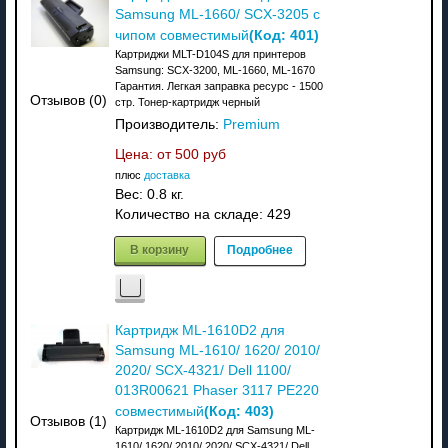
Samsung ML-1660/ SCX-3205 с
(Код:
401
)
чипом совместимый
Картриджи MLT-D104S для принтеров
Samsung: SCX-3200, ML-1660, ML-1670
Гарантия. Легкая заправка ресурс - 1500
Отзывов (0)
стр. Тонер-картридж черный
Производитель:
Premium
Цена: от
500 руб
плюс
доставка
Вес:
0.8 кг.
Количество на складе:
429
В корзину
Подробнее
Картридж ML-1610D2 для
Samsung ML-1610/ 1620/ 2010/
2020/ SCX-4321/ Dell 1100/
013R00621 Phaser 3117 PE220
(Код:
403
)
совместимый
Отзывов (1)
Картридж ML-1610D2 для Samsung ML-
1610/ 1620/ 2010/ 2020/ SCX-4321/ Dell