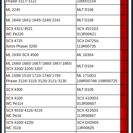
Phaser 3117/ 3122
106R01159
ML 2245
MLT D106
ML 1640/ 1641/ 1645/ 2240/ 2241
MLT D108
SCX 4321/ 4521
SCX 4521D3
WC Pe220
013R00621
SCX 4725
SCX D4725A
Xerox Phaser 3200
113R00735
ML 1630/ SCX 4500
ML 1630A
ML 1660/ 1665/ 1667/ 1860/ 1867/ 1865/
MLT D104
SCX 3200/ 3205/ 3207
ML 1500/ 1510/ 1710/ 1740/ 1750
ML 1710D3
Phaser 3116/ 3115/ 3120/ 3121/ 3130
109R00748/ 109R00725
SCX 4300
MLT D109
SCX 4100
SCX 4100D3
WC Pe114
013R00607
SCX 4016/ 4116/ 4216
SCX 4216D3
WC Pe16
113R00667
SCX 4200/ 4220/
SCX D4200A
WC 3119
13R00625