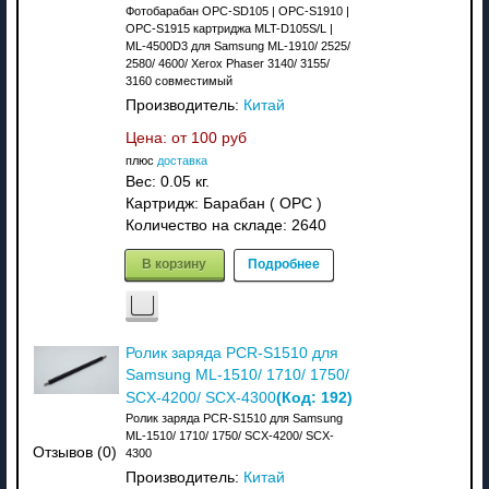
Фотобарабан OPC-SD105 | OPC-S1910 |
OPC-S1915 картриджа MLT-D105S/L |
ML-4500D3 для Samsung ML-1910/ 2525/
2580/ 4600/ Xerox Phaser 3140/ 3155/
3160 совместимый
Производитель:
Китай
Цена: от
100 руб
плюс
доставка
Вес:
0.05 кг.
Картридж: Барабан ( OPC )
Количество на складе:
2640
В корзину
Подробнее
Ролик заряда PCR-S1510 для
Samsung ML-1510/ 1710/ 1750/
(Код:
192
)
SCX-4200/ SCX-4300
Ролик заряда PCR-S1510 для Samsung
ML-1510/ 1710/ 1750/ SCX-4200/ SCX-
Отзывов (0)
4300
Производитель:
Китай