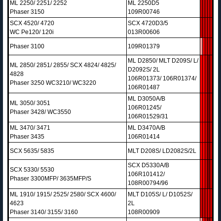
ML 2250/ 2251/ 2252
ML 2250D5
Phaser 3150
109R00746
SCX 4520/ 4720
SCX 4720D3/5
WC Pe120/ 120i
013R00606
Phaser 3100
109R01379
ML D2850/ MLT D209S/ L/
ML 2850/ 2851/ 2855/ SCX 4824/ 4825/
D2092S/ 2L
4828
106R01373/ 106R01374/
Phaser 3250 WC3210/ WC3220
106R01487
ML D3050A/B
ML 3050/ 3051
106R01245/
Phaser 3428/ WC3550
106R01529/31
ML 3470/ 3471
ML D3470A/B
Phaser 3435
106R01414
SCX 5635/ 5835
MLT D208S/ LD2082S/2L
SCX D5330A/B
SCX 5330/ 5530
106R101412/
Phaser 3300MFP/ 3635MFP/S
108R00794/96
ML 1910/ 1915/ 2525/ 2580/ SCX 4600/
MLT D105S/ L/ D1052S/
4623
2L
Phaser 3140/ 3155/ 3160
108R00909