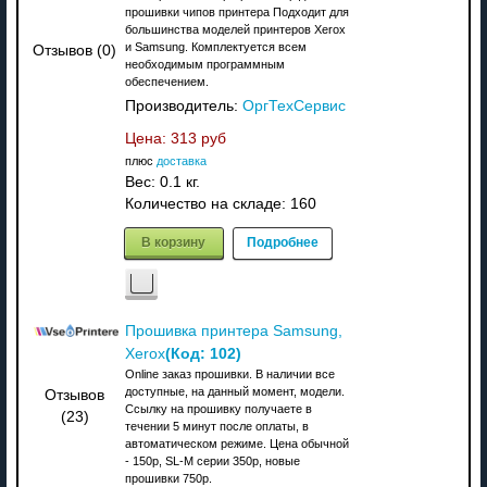
прошивки чипов принтера Подходит для
большинства моделей принтеров Xerox
и Samsung. Комплектуется всем
Отзывов (0)
необходимым программным
обеспечением.
Производитель:
ОргТехСервис
Цена:
313 руб
плюс
доставка
Вес:
0.1 кг.
Количество на складе:
160
В корзину
Подробнее
Прошивка принтера Samsung,
(Код:
102
)
Xerox
Online заказ прошивки. В наличии все
доступные, на данный момент, модели.
Отзывов
Ссылку на прошивку получаете в
(23)
течении 5 минут после оплаты, в
автоматическом режиме. Цена обычной
- 150р, SL-M серии 350р, новые
прошивки 750р.