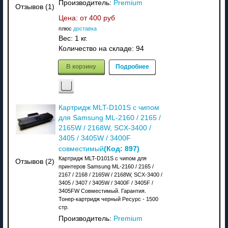
Производитель:
Premium
Отзывов (1)
Цена: от
400 руб
плюс
доставка
Вес:
1 кг.
Количество на складе:
94
В корзину
Подробнее
Картридж MLT-D101S с чипом
для Samsung ML-2160 / 2165 /
2165W / 2168W, SCX-3400 /
3405 / 3405W / 3400F
(Код:
897
)
совместимый
Картридж MLT-D101S с чипом для
Отзывов (2)
принтеров Samsung ML-2160 / 2165 /
2167 / 2168 / 2165W / 2168W, SCX-3400 /
3405 / 3407 / 3405W / 3400F / 3405F /
3405FW Совместимый. Гарантия.
Тонер-картридж черный Ресурс - 1500
стр.
Производитель:
Premium