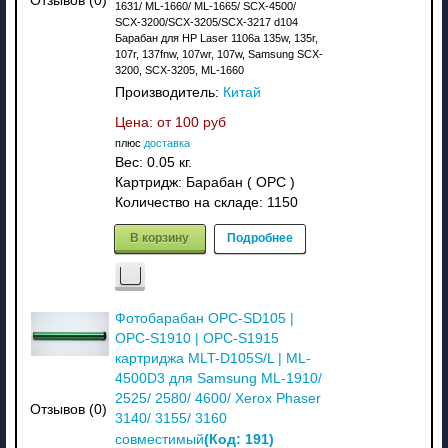
Отзывов (0)
1631/ ML-1660/ ML-1665/ SCX-4500/
SCX-3200/SCX-3205/SCX-3217 d104
Барабан для HP Laser 1106a 135w, 135r,
107r, 137fnw, 107wr, 107w, Samsung SCX-
3200, SCX-3205, ML-1660
Производитель:
Китай
Цена: от
100 руб
плюс
доставка
Вес:
0.05 кг.
Картридж: Барабан ( OPC )
Количество на складе:
1150
В корзину
Подробнее
Фотобарабан OPC-SD105 |
OPC-S1910 | OPC-S1915
картриджа MLT-D105S/L | ML-
4500D3 для Samsung ML-1910/
2525/ 2580/ 4600/ Xerox Phaser
Отзывов (0)
3140/ 3155/ 3160
(Код:
191
)
совместимый