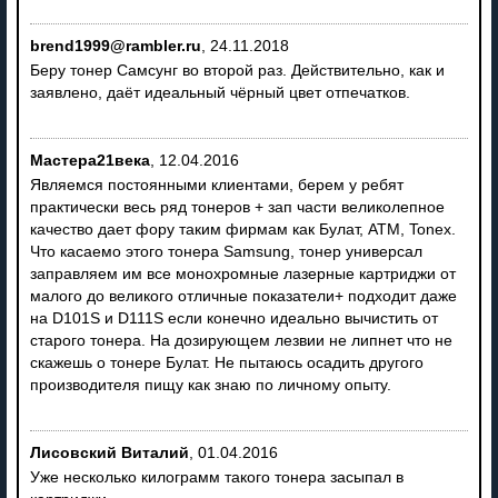
brend1999@rambler.ru
,
24.11.2018
Беру тонер Самсунг во второй раз. Действительно, как и
заявлено, даёт идеальный чёрный цвет отпечатков.
Мастера21века
,
12.04.2016
Являемся постоянными клиентами, берем у ребят
практически весь ряд тонеров + зап части великолепное
качество дает фору таким фирмам как Булат, АТМ, Tonex.
Что касаемо этого тонера Samsung, тонер универсал
заправляем им все монохромные лазерные картриджи от
малого до великого отличные показатели+ подходит даже
на D101S и D111S если конечно идеально вычистить от
старого тонера. На дозирующем лезвии не липнет что не
скажешь о тонере Булат. Не пытаюсь осадить другого
производителя пищу как знаю по личному опыту.
Лисовский Виталий
,
01.04.2016
Уже несколько килограмм такого тонера засыпал в