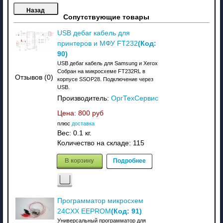
Сопутствующие товары
USB дебаг кабель для
(Код:
принтеров и МФУ FT232
90
)
USB дебаг кабель для Samsung и Xerox
Собран на микросхеме FT232RL в
Отзывов (0)
корпусе SSOP28. Подключение через
USB.
Производитель:
ОргТехСервис
Цена:
800 руб
плюс
доставка
Вес:
0.1 кг.
Количество на складе:
115
В корзину
Подробнее
Программатор микросхем
(Код:
91
)
24CXX EEPROM
Универсальный программатор для