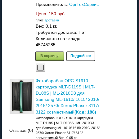
Производитель:
ОргТехСервис
Цена:
150 руб
плюс
доставка
Вес:
0.1 кг.
Требуется доставка: Нет
Количество на складе:
45745285
В корзину
Подробнее
Фотобарабан OPC-S1610
картриджа MLT-D119S | MLT-
D108S | ML-2010D3 для
Samsung ML-1610/ 1615/ 2010/
2015/ 2570/ Xerox Phaser 3117/
(Код:
188
)
3122 совместимый
Фотобарабан OPC-S1610 картриджа
MLT-D119S | MLT-D108S | ML-2010D3
для Samsung ML-1610/ 1615/ 2010/ 2015/
Отзывов (0)
2570/ Xerox Phaser 3117/ 3122
совместимый Вес: 0,05 кг