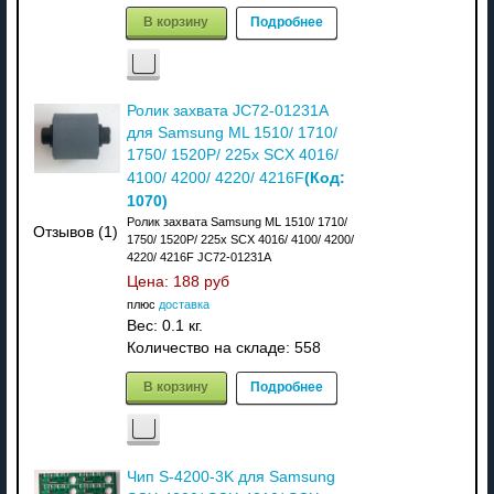
В корзину
Подробнее
Ролик захвата JC72-01231A
для Samsung ML 1510/ 1710/
1750/ 1520P/ 225x SCX 4016/
(Код:
4100/ 4200/ 4220/ 4216F
1070
)
Ролик захвата Samsung ML 1510/ 1710/
Отзывов (1)
1750/ 1520P/ 225x SCX 4016/ 4100/ 4200/
4220/ 4216F JC72-01231A
Цена:
188 руб
плюс
доставка
Вес:
0.1 кг.
Количество на складе:
558
В корзину
Подробнее
Чип S-4200-3K для Samsung