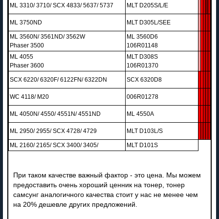
ML 3310/ 3710/ SCX 4833/ 5637/ 5737
MLT D205S/L/E
ML 3750ND
MLT D305L/SEE
ML 3560N/ 3561ND/ 3562W
ML 3560D6
Phaser 3500
106R01148
ML 4055
MLT D308S
Phaser 3600
106R01370
SCX 6220/ 6320F/ 6122FN/ 6322DN
SCX 6320D8
WC 4118/ M20
006R01278
ML 4050N/ 4550/ 4551N/ 4551ND
ML 4550A
ML 2950/ 2955/ SCX 4728/ 4729
MLT D103L/S
ML 2160/ 2165/ SCX 3400/ 3405/
MLT D101S
При таком качестве важный фактор - это цена. Мы можем
предоставить очень хороший ценник на тонер, тонер
самсунг аналогичного качества стоит у нас не менее чем
на 20% дешевле других предложений.