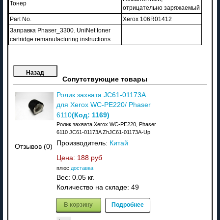
Тонер
отрицательно заряжаемый
Part No.
Xerox 106R01412
Заправка Phaser_3300. UniNet toner
cartridge remanufacturing instructions
Сопутствующие товары
Ролик захвата JC61-01173A
для Xerox WC-PE220/ Phaser
(Код:
1169
)
6110
Ролик захвата Xerox WC-PE220, Phaser
6110 JC61-01173A ZhJC61-01173A-Up
Производитель:
Китай
Отзывов (0)
Цена:
188 руб
плюс
доставка
Вес:
0.05 кг.
Количество на складе:
49
В корзину
Подробнее