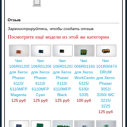
Отзыв
Зарегистрируйтесь, чтобы создать отзыв.
Посмотрите ещё модели из этой же категории
Чип
Чип
Чип
Чип
Чип
106R01205
106R01206
106R01203
006R01160
101R00474
для Xerox
для Xerox
для Xerox
для Xerox
DRUM
Phaser
Phaser
Phaser
WorkCentre
для Xerox
6110/
6110/
6110/
5325/
Phaser
6110MFP
6110MFP
6110MFP
5330/
3052/
Magenta
Cyan
Black
5335
3260/ WC
125 руб
125 руб
125 руб
100 руб
3215/
3225
125 руб