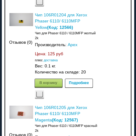
Чип 106R01204 для Xerox
Phaser 6110/ 6110MFP
(Код:
12566
)
Yellow
Чип для Phaser 6110 / 6110MFP желтый
2k
Отзывов (0)
Производитель:
Apex
Цена:
125 руб
плюс
доставка
Вес:
0.1 кг.
Количество на складе:
20
В корзину
Подробнее
Чип 106R01205 для Xerox
Phaser 6110/ 6110MFP
(Код:
12567
)
Magenta
Чип для Phaser 6110 / 6110MFP красный
2k
Отзывов (0)