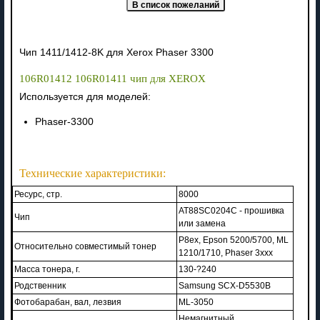
Чип 1411/1412-8K для Xerox Phaser 3300
106R01412 106R01411 чип для XEROX
Используется для моделей:
Phaser-3300
Технические характеристики:
Ресурс, стр.
8000
AT88SC0204C - прошивка
Чип
или замена
P8ex, Epson 5200/5700, ML
Относительно совместимый тонер
1210/1710, Phaser 3xxx
Масса тонера, г.
130-?240
Родственник
Samsung SCX-D5530B
Фотобарабан, вал, лезвия
ML-3050
Немагнитный,