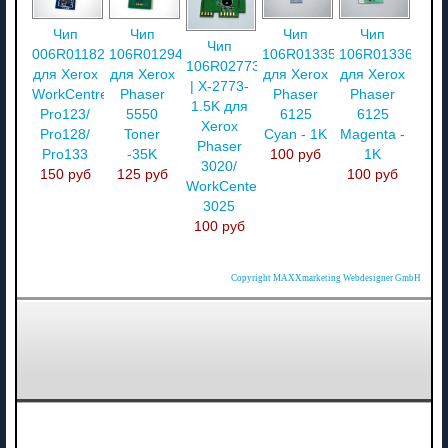
Чип
Чип
Чип
Чип
Чип
006R01182
106R01294
106R01335
106R01336
106R02773
для Xerox
для Xerox
для Xerox
для Xerox
| X-2773-
WorkCentre
Phaser
Phaser
Phaser
1.5K для
Pro123/
5550
6125
6125
Xerox
Pro128/
Toner
Cyan - 1K
Magenta -
Phaser
Pro133
-35K
100 руб
1K
3020/
150 руб
125 руб
100 руб
WorkCenter
3025
100 руб
Copyright MAXXmarketing Webdesigner GmbH