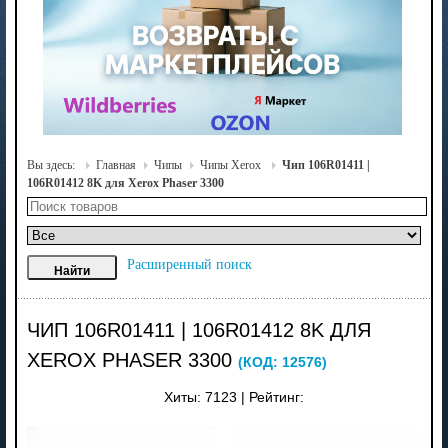
Вы здесь:
Главная
Чипы
Чипы Xerox
Чип 106R01411 |
106R01412 8K для Xerox Phaser 3300
Расширенный поиск
ЧИП 106R01411 | 106R01412 8K ДЛЯ
XEROX PHASER 3300
(КОД:
12576
)
Хиты:
7123
|
Рейтинг: