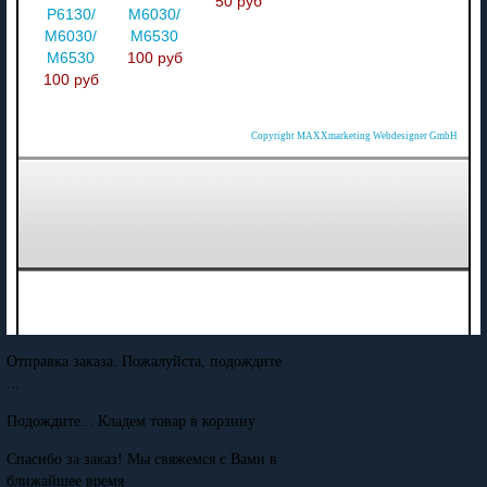
50 руб
P6130/
M6030/
M6030/
M6530
M6530
100 руб
100 руб
Copyright MAXXmarketing Webdesigner GmbH
Отправка заказа. Пожалуйста, подождите
...
Подождите... Кладем товар в корзину
Спасибо за заказ! Мы свяжемся с Вами в
ближайшее время