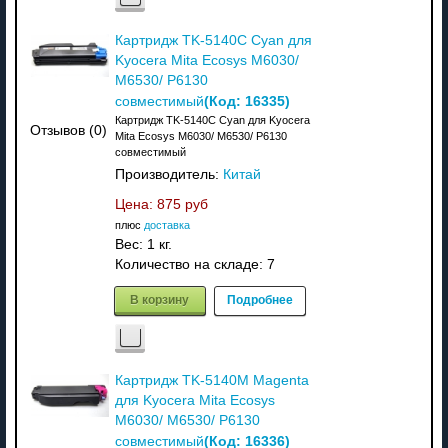
Картридж TK-5140C Cyan для
Kyocera Mita Ecosys M6030/
M6530/ P6130
(Код:
16335
)
совместимый
Картридж TK-5140C Cyan для Kyocera
Отзывов (0)
Mita Ecosys M6030/ M6530/ P6130
совместимый
Производитель:
Китай
Цена:
875 руб
плюс
доставка
Вес:
1 кг.
Количество на складе:
7
В корзину
Подробнее
Картридж TK-5140M Magenta
для Kyocera Mita Ecosys
M6030/ M6530/ P6130
(Код:
16336
)
совместимый