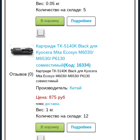
Вес:
0.05 кг.
Количество на складе:
5
В корзину
Подробнее
Картридж TK-5140K Black для
Kyocera Mita Ecosys M6030/
M6530/ P6130
(Код:
16334
)
совместимый
Картридж TK-5140K Black для Kyocera
Отзывов (0)
Mita Ecosys M6030/ M6530/ P6130
совместимый
Производитель:
Китай
Цена:
875 руб
плюс
доставка
Вес:
1 кг.
Количество на складе:
12
В корзину
Подробнее