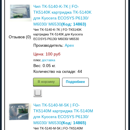
Чип TK-5140-K-7K | FO-
TK5140K картриджа TK-5140K
для Kyocera ECOSYS P6130/
(Код:
14863
)
M6030/ M6530
Чип TK-5140-K-7K | FO-TK5140K
картриджа TK-5140K для Kyocera
Отзывов (0)
ECOSYS P6130/ M6030/ M6530
Производитель:
Apex
Цена:
100 руб
плюс
доставка
Вес:
0.05 кг.
Количество на складе:
44
В корзину
Подробнее
Чип TK-5140-M-5K | FO-
TK5140M картриджа TK-5140M
для Kyocera ECOSYS P6130/
(Код:
14865
)
M6030/ M6530
Чип TK-5140-M-5K | FO-TK5140M