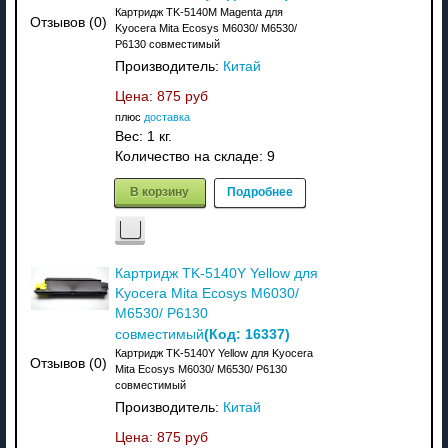
Картридж TK-5140M Magenta для
Отзывов (0)
Kyocera Mita Ecosys M6030/ M6530/
P6130 совместимый
Производитель:
Китай
Цена:
875 руб
плюс
доставка
Вес:
1 кг.
Количество на складе:
9
В корзину
Подробнее
Картридж TK-5140Y Yellow для
Kyocera Mita Ecosys M6030/
M6530/ P6130
(Код:
16337
)
совместимый
Картридж TK-5140Y Yellow для Kyocera
Отзывов (0)
Mita Ecosys M6030/ M6530/ P6130
совместимый
Производитель:
Китай
Цена:
875 руб