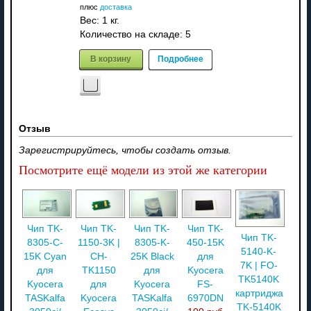
плюс
доставка
Вес:
1 кг.
Количество на складе:
5
В корзину
Подробнее
Отзыв
Зарегистрируйтесь, чтобы создать отзыв.
Посмотрите ещё модели из этой же категории
Чип TK-
Чип TK-
Чип TK-
Чип TK-
Чип TK-
8305-C-
1150-3K |
8305-K-
450-15K
5140-K-
15K Cyan
CH-
25K Black
для
7K | FO-
для
TK1150
для
Kyocera
TK5140K
Kyocera
для
Kyocera
FS-
картриджа
TASKalfa
Kyocera
TASKalfa
6970DN
TK-5140K