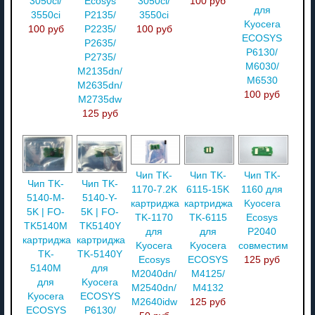
3050ci/
Ecosys
3050ci/
100 руб
для
3550ci
P2135/
3550ci
Kyocera
100 руб
P2235/
100 руб
ECOSYS
P2635/
P6130/
P2735/
M6030/
M2135dn/
M6530
M2635dn/
100 руб
M2735dw
125 руб
Чип TK-
Чип TK-
Чип TK-
Чип TK-
Чип TK-
1170-7.2K
6115-15K
1160 для
5140-M-
5140-Y-
картриджа
картриджа
Kyocera
5K | FO-
5K | FO-
TK-1170
TK-6115
Ecosys
TK5140M
TK5140Y
для
для
P2040
картриджа
картриджа
Kyocera
Kyocera
совместимый
TK-
TK-5140Y
Ecosys
ECOSYS
125 руб
5140M
для
M2040dn/
M4125/
для
Kyocera
M2540dn/
M4132
Kyocera
ECOSYS
M2640idw
125 руб
ECOSYS
P6130/