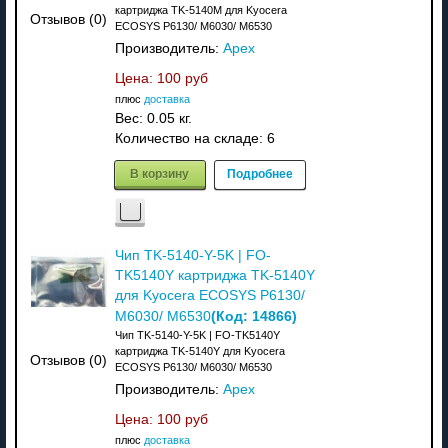
картриджа TK-5140M для Kyocera
Отзывов (0)
ECOSYS P6130/ M6030/ M6530
Производитель:
Apex
Цена:
100 руб
плюс
доставка
Вес:
0.05 кг.
Количество на складе:
6
В корзину
Подробнее
Чип TK-5140-Y-5K | FO-
TK5140Y картриджа TK-5140Y
для Kyocera ECOSYS P6130/
(Код:
14866
)
M6030/ M6530
Чип TK-5140-Y-5K | FO-TK5140Y
картриджа TK-5140Y для Kyocera
Отзывов (0)
ECOSYS P6130/ M6030/ M6530
Производитель:
Apex
Цена:
100 руб
плюс
доставка