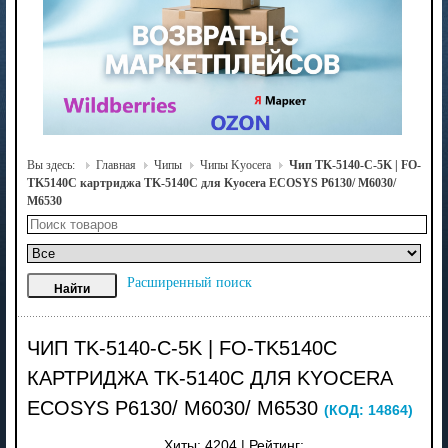
Вы здесь:
Главная
Чипы
Чипы Kyocera
Чип TK-5140-C-5K | FO-
TK5140C картриджа TK-5140C для Kyocera ECOSYS P6130/ M6030/
M6530
Расширенный поиск
ЧИП TK-5140-C-5K | FO-TK5140C
КАРТРИДЖА TK-5140C ДЛЯ KYOCERA
ECOSYS P6130/ M6030/ M6530
(КОД:
14864
)
Хиты:
4204
|
Рейтинг: