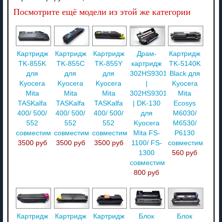
Посмотрите ещё модели из этой же категории
Картридж
Картридж
Картридж
Драм-
Картридж
TK-855K
TK-855C
TK-855Y
картридж
TK-5140K
для
для
для
302HS93011
Black для
Kyocera
Kyocera
Kyocera
|
Kyocera
Mita
Mita
Mita
302HS93010
Mita
TASKalfa
TASKalfa
TASKalfa
| DK-130
Ecosys
400/ 500/
400/ 500/
400/ 500/
для
M6030/
552
552
552
Kyocera
M6530/
совместимый
совместимый
совместимый
Mita FS-
P6130
3500 руб
3500 руб
3500 руб
1100/ FS-
совместимый
1300
560 руб
совместимый
800 руб
Картридж
Картридж
Картридж
Блок
Блок