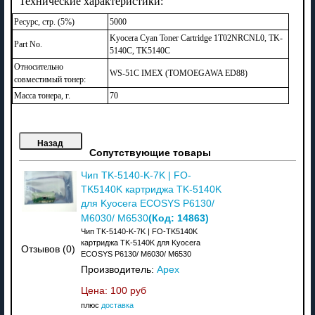
Технические характеристики:
Ресурс, стр. (5%)
5000
Kyocera Cyan Toner Cartridge 1T02NRCNL0, TK-
Part No.
5140C, TK5140C
Относительно
WS-51C IMEX (TOMOEGAWA ED88)
совместимый тонер:
Масса тонера, г.
70
Сопутствующие товары
Чип TK-5140-K-7K | FO-
TK5140K картриджа TK-5140K
для Kyocera ECOSYS P6130/
(Код:
14863
)
M6030/ M6530
Чип TK-5140-K-7K | FO-TK5140K
картриджа TK-5140K для Kyocera
Отзывов (0)
ECOSYS P6130/ M6030/ M6530
Производитель:
Apex
Цена:
100 руб
плюс
доставка