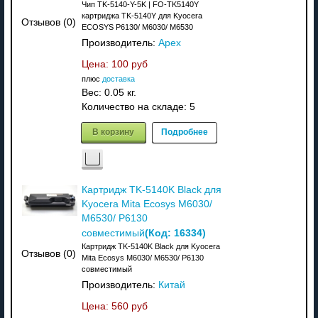
Чип TK-5140-Y-5K | FO-TK5140Y
картриджа TK-5140Y для Kyocera
Отзывов (0)
ECOSYS P6130/ M6030/ M6530
Производитель:
Apex
Цена:
100 руб
плюс
доставка
Вес:
0.05 кг.
Количество на складе:
5
В корзину
Подробнее
Картридж TK-5140K Black для
Kyocera Mita Ecosys M6030/
M6530/ P6130
(Код:
16334
)
совместимый
Картридж TK-5140K Black для Kyocera
Отзывов (0)
Mita Ecosys M6030/ M6530/ P6130
совместимый
Производитель:
Китай
Цена:
560 руб