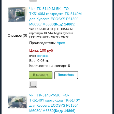
Чип TK-5140-M-5K | FO-
TK5140M картриджа TK-5140M
для Kyocera ECOSYS P6130/
(Код:
14865
)
M6030/ M6530
Чип TK-5140-M-5K | FO-TK5140M
картриджа TK-5140M для Kyocera
Отзывов (0)
ECOSYS P6130/ M6030/ M6530
Производитель:
Apex
Цена:
100 руб
плюс
доставка
Вес:
0.05 кг.
Количество на складе:
6
В корзину
Подробнее
Чип TK-5140-Y-5K | FO-
TK5140Y картриджа TK-5140Y
для Kyocera ECOSYS P6130/
(Код:
14866
)
M6030/ M6530