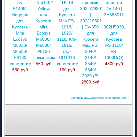
TK-
TK-5140Y
TK-18
проявки
проявки
5140M
Yellow
для
302LW93010
DV-140 |
Magenta
для
Kyocera
|
2H593011
для
Kyocera
Mita FS-
302J193010
|
Kyocera
Mita
1018/
| DV-350
302H593011
Mita
Ecosys
1020/
для
для
Ecosys
M6030/
1118/ KM-
Kyocera
Kyocera
M6030/
M6530/
1815/
Mita FS-
FS-1100/
M6530/
P6130
Utax
3040/
FS-
P6130
совместимый
CD1018
3140/
1300D(О)
совместимый
560 руб
совместимый
3540/
4800 руб
560 руб
160 руб
3640/
3920 (В)
2800 руб
Copyright MAXXmarketing Webdesigner GmbH