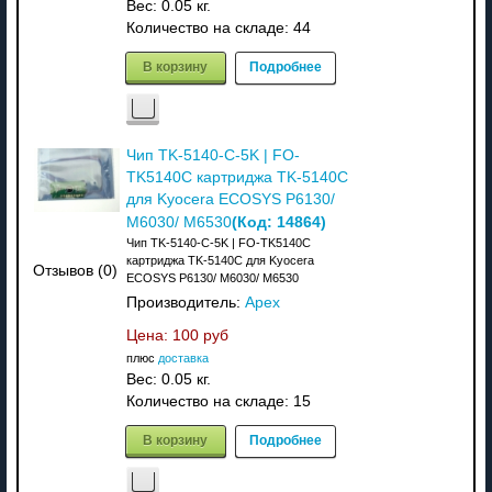
Вес:
0.05 кг.
Количество на складе:
44
В корзину
Подробнее
Чип TK-5140-C-5K | FO-
TK5140C картриджа TK-5140C
для Kyocera ECOSYS P6130/
(Код:
14864
)
M6030/ M6530
Чип TK-5140-C-5K | FO-TK5140C
картриджа TK-5140C для Kyocera
Отзывов (0)
ECOSYS P6130/ M6030/ M6530
Производитель:
Apex
Цена:
100 руб
плюс
доставка
Вес:
0.05 кг.
Количество на складе:
15
В корзину
Подробнее