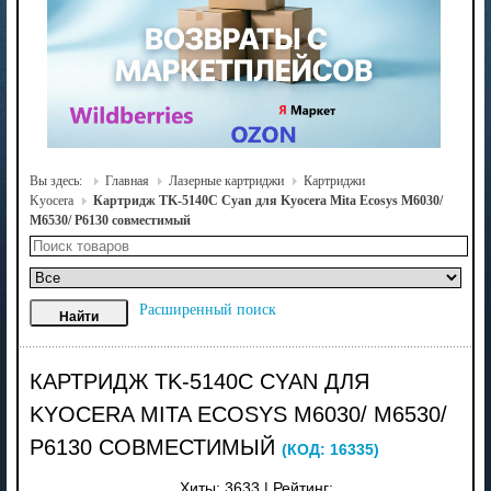
Вы здесь:
Главная
Лазерные картриджи
Картриджи
Kyocera
Картридж TK-5140C Cyan для Kyocera Mita Ecosys M6030/
M6530/ P6130 совместимый
Расширенный поиск
КАРТРИДЖ TK-5140C CYAN ДЛЯ
KYOCERA MITA ECOSYS M6030/ M6530/
P6130 СОВМЕСТИМЫЙ
(КОД:
16335
)
Хиты:
3633
|
Рейтинг: