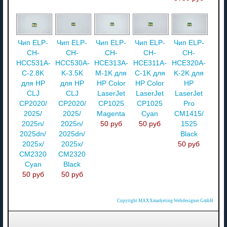
Чип ELP-
Чип ELP-
Чип ELP-
Чип ELP-
Чип ELP-
CH-
CH-
CH-
CH-
CH-
HCC531A-
HCC530A-
HCE313A-
HCE311A-
HCE320A-
C-2.8K
K-3.5K
M-1K для
С-1K для
K-2K для
для HP
для HP
HP Color
HP Color
HP
CLJ
CLJ
LaserJet
LaserJet
LaserJet
CP2020/
CP2020/
CP1025
CP1025
Pro
2025/
2025/
Magenta
Cyan
CM1415/
2025n/
2025n/
50 руб
50 руб
1525
2025dn/
2025dn/
Black
2025x/
2025x/
50 руб
CM2320
CM2320
Cyan
Black
50 руб
50 руб
Copyright MAXXmarketing Webdesigner GmbH