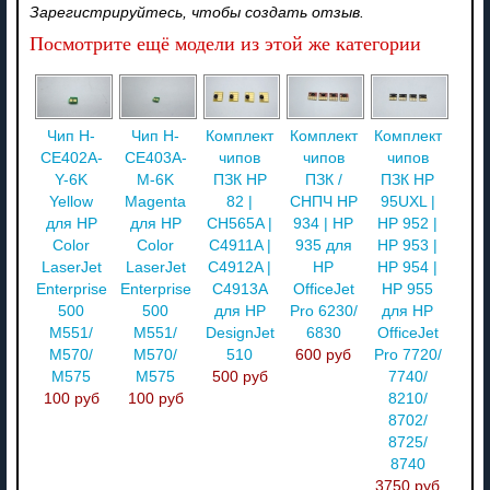
Зарегистрируйтесь, чтобы создать отзыв.
Посмотрите ещё модели из этой же категории
Чип H-
Чип H-
Комплект
Комплект
Комплект
CE402A-
CE403A-
чипов
чипов
чипов
Y-6K
M-6K
ПЗК HP
ПЗК /
ПЗК HP
Yellow
Magenta
82 |
СНПЧ HP
95UXL |
для HP
для HP
CH565A |
934 | HP
HP 952 |
Color
Color
C4911A |
935 для
HP 953 |
LaserJet
LaserJet
C4912A |
HP
HP 954 |
Enterprise
Enterprise
C4913A
OfficeJet
HP 955
500
500
для HP
Pro 6230/
для HP
M551/
M551/
DesignJet
6830
OfficeJet
M570/
M570/
510
600 руб
Pro 7720/
M575
M575
500 руб
7740/
100 руб
100 руб
8210/
8702/
8725/
8740
3750 руб