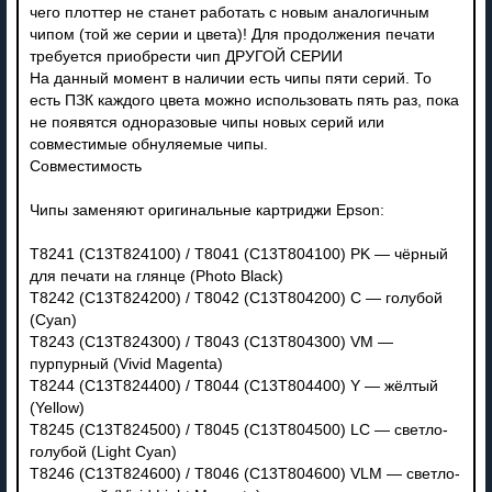
чего плоттер не станет работать с новым аналогичным
чипом (той же серии и цвета)! Для продолжения печати
требуется приобрести чип ДРУГОЙ СЕРИИ
На данный момент в наличии есть чипы пяти серий. То
есть ПЗК каждого цвета можно использовать пять раз, пока
не появятся одноразовые чипы новых серий или
совместимые обнуляемые чипы.
Совместимость
Чипы заменяют оригинальные картриджи Epson:
T8241 (C13T824100) / T8041 (C13T804100) PK — чёрный
для печати на глянце (Photo Black)
T8242 (C13T824200) / T8042 (C13T804200) C — голубой
(Cyan)
T8243 (C13T824300) / T8043 (C13T804300) VM —
пурпурный (Vivid Magenta)
T8244 (C13T824400) / T8044 (C13T804400) Y — жёлтый
(Yellow)
T8245 (C13T824500) / T8045 (C13T804500) LC — светло-
голубой (Light Cyan)
T8246 (C13T824600) / T8046 (C13T804600) VLM — светло-