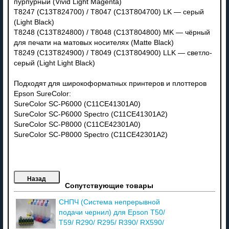
пурпурный (Vivid Light Magenta)
T8247 (C13T824700) / T8047 (C13T804700) LK — серый
(Light Black)
T8248 (C13T824800) / T8048 (C13T804800) MK — чёрный
для печати на матовых носителях (Matte Black)
T8249 (C13T824900) / T8049 (C13T804900) LLK — светло-
серый (Light Light Black)
Подходят для широкоформатных принтеров и плоттеров
Epson SureColor:
SureColor SC-P6000 (C11CE41301A0)
SureColor SC-P6000 Spectro (C11CE41301A2)
SureColor SC-P8000 (C11CE42301A0)
SureColor SC-P8000 Spectro (C11CE42301A2)
Сопутствующие товары
СНПЧ (Система непрерывной
подачи чернил) для Epson T50/
T59/ R290/ R295/ R390/ RX590/