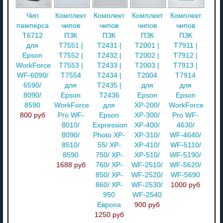
Чип
Комплект
Комплект
Комплект
Комплект
памперса
чипов
чипов
чипов
чипов
T6712
ПЗК
ПЗК
ПЗК
ПЗК
для
T7551 |
T2431 |
T2001 |
T7911 |
Epson
T7552 |
T2432 |
T2002 |
T7912 |
WorkForce
T7553 |
T2433 |
T2003 |
T7913 |
WF-6090/
T7554
T2434 |
T2004
T7914
6590/
для
T2435 |
для
для
8090/
Epson
T2436
Epson
Epson
8590
WorkForce
для
XP-200/
WorkForce
800 руб
Pro WF-
Epson
XP-300/
Pro WF-
8010/
Expression
XP-400/
4630/
8090/
Photo XP-
XP-310/
WF-4640/
8510/
55/ XP-
XP-410/
WF-5110/
8590
750/ XP-
XP-510/
WF-5190/
1688 руб
760/ XP-
WF-2510/
WF-5620/
850/ XP-
WF-2520/
WF-5690
860/ XP-
WF-2530/
1000 руб
950
WF-2540
Европа
900 руб
1250 руб