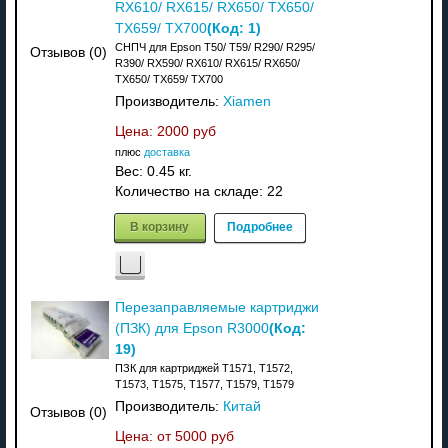
RX610/ RX615/ RX650/ TX650/
(Код:
1
)
TX659/ TX700
СНПЧ для Epson T50/ T59/ R290/ R295/
Отзывов (0)
R390/ RX590/ RX610/ RX615/ RX650/
TX650/ TX659/ TX700
Производитель:
Xiamen
Цена:
2000 руб
плюс
доставка
Вес:
0.45 кг.
Количество на складе:
22
В корзину
Подробнее
Перезаправляемые картриджи
(Код:
(ПЗК) для Epson R3000
19
)
ПЗК для картриджей Т1571, Т1572,
Т1573, Т1575, Т1577, Т1579, Т1579
Производитель:
Китай
Отзывов (0)
Цена: от
5000 руб