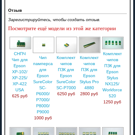
Отзыв
Зарегистрируйтесь, чтобы создать отзыв.
Посмотрите ещё модели из этой же категории
СНПЧ
Комплект
Чип
Комплект
Комплект
Чип для
чипов
памперса
чипов
чипов
Epson
ПЗК для
для
ПЗК для
ПЗК для
XP-102/
Epson
Epson
Epson
Epson
XP-225/
Stylus
SureColor
SureColor
Stylus Pro
XP-422
NX125/
SC-
SC-P7000
4880
USA
Workforce
P6000/
6250 руб
2800 руб
625 руб
520
P7000/
1250 руб
P8000/
P9000
1000 руб