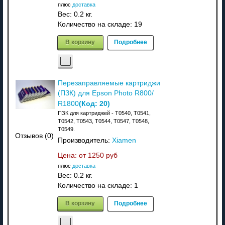
плюс
доставка
Вес:
0.2 кг.
Количество на складе:
19
В корзину
Подробнее
Перезаправляемые картриджи
(ПЗК) для Epson Photo R800/
(Код:
20
)
R1800
ПЗК для картриджей - T0540, T0541,
T0542, T0543, T0544, T0547, T0548,
T0549.
Отзывов (0)
Производитель:
Xiamen
Цена: от
1250 руб
плюс
доставка
Вес:
0.2 кг.
Количество на складе:
1
В корзину
Подробнее