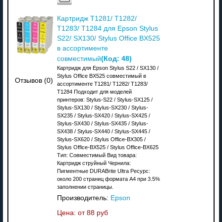
Картридж T1281/ T1282/
T1283/ T1284 для Epson Stylus
S22/ SX130/ Stylus Office BX525
в ассортименте
(Код:
48
)
совместимый
Картридж для Epson Stylus S22 / SX130 /
Stylus Office BX525 совместимый в
Отзывов (0)
ассортименте T1281/ T1282/ T1283/
T1284 Подходит для моделей
принтеров: Stylus-S22 / Stylus-SX125 /
Stylus-SX130 / Stylus-SX230 / Stylus-
SX235 / Stylus-SX420 / Stylus-SX425 /
Stylus-SX430 / Stylus-SX435 / Stylus-
SX438 / Stylus-SX440 / Stylus-SX445 /
Stylus-SX620 / Stylus Office-BX305 /
Stylus Office-BX525 / Stylus Office-BX625
Тип: Совместимый Вид товара:
Картридж струйный Чернила:
Пигментные DURABrite Ultra Ресурс:
около 200 страниц формата А4 при 3.5%
заполнении страницы.
Производитель:
Epson
Цена: от
88 руб